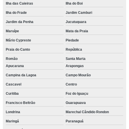
Ilha das Caieiras
Ilha do Boi
Ilha do Frade
Jardim Camburi
Jardim da Penha
Jucutuquara
Maruípe
Mata da Praia
Mário Cypreste
Piedade
Praia do Canto
República
Romão
Santa Marta
Apucarana
Arapongas
Campina da Lagoa
Campo Mourão
Cascavel
Centro
Curitiba
Foz do Iguaçu
Francisco Beltrão
Guarapuava
Londrina
Marechal Cândido Rondon
Maringá
Paranaguá