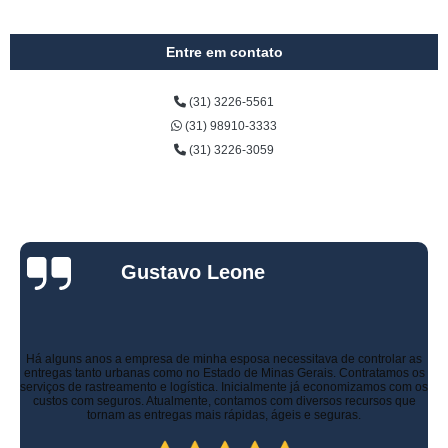
Entre em contato
(31) 3226-5561
(31) 98910-3333
(31) 3226-3059
Gustavo Leone
Há alguns anos a empresa de minha esposa necessitava de controlar as
entregas tanto urbanas como no Estado de Minas Gerais. Contratamos os
serviços de rastreamento e logística. Inicialmente já economizamos com os
custos com seguros. Atualmente, contamos com diversos recursos que
tornam as entregas mais rápidas, ágeis e seguras.