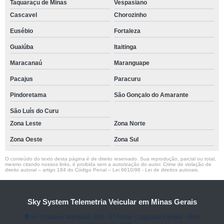
Taquaraçu de Minas
Vespasiano
Cascavel
Chorozinho
Eusébio
Fortaleza
Guaiúba
Itaitinga
Maracanaú
Maranguape
Pacajus
Paracuru
Pindoretama
São Gonçalo do Amarante
São Luís do Curu
Zona Leste
Zona Norte
Zona Oeste
Zona Sul
O conteúdo do texto desta página é de direito reservado. Sua reprodução, parcial ou total,
mesmo citando nossos links, é proibida sem a autorização do autor. Crime de violação de
direito autoral – artigo 184 do Código Penal –
Lei 9610/98 - Lei de direitos autorais
.
Sky System Telemetria Veicular em Minas Gerais
Av. Cristiano Machado, 640 - 6⁰ Andar - Sagrada Família - Belo