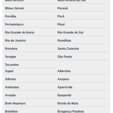
Mato Grosso
Mato Grosso do Sul
Minas Gerais
Paraná
Paraíba
Pará
Pernambuco
Piauí
Rio Grande do Norte
Rio Grande do Sul
Rio de Janeiro
Rondônia
Roraima
Santa Catarina
Sergipe
São Paulo
Tocantins
Aguaí
Albertina
Alfenas
Amparo
Andradas
Aparecida
Areado
Baependi
Bom Repouso
Borda da Mata
Botelhos
Bragança Paulista