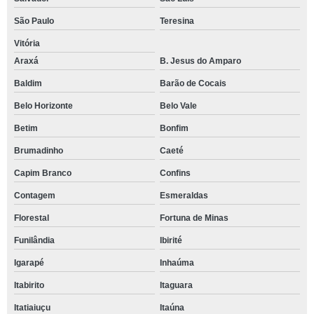
São Paulo
Teresina
Vitória
Araxá
B. Jesus do Amparo
Baldim
Barão de Cocais
Belo Horizonte
Belo Vale
Betim
Bonfim
Brumadinho
Caeté
Capim Branco
Confins
Contagem
Esmeraldas
Florestal
Fortuna de Minas
Funilândia
Ibirité
Igarapé
Inhaúma
Itabirito
Itaguara
Itatiaiuçu
Itaúna