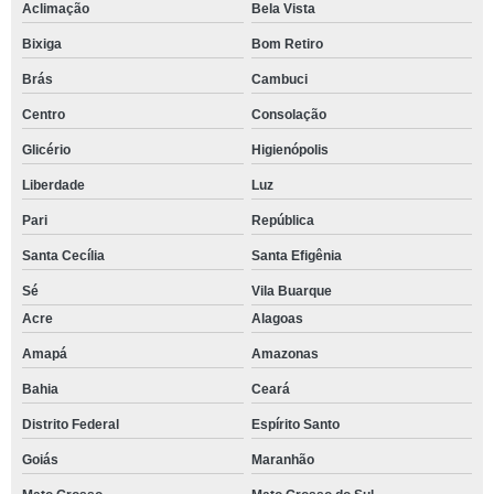
Aclimação
Bela Vista
Bixiga
Bom Retiro
Brás
Cambuci
Centro
Consolação
Glicério
Higienópolis
Liberdade
Luz
Pari
República
Santa Cecília
Santa Efigênia
Sé
Vila Buarque
Acre
Alagoas
Amapá
Amazonas
Bahia
Ceará
Distrito Federal
Espírito Santo
Goiás
Maranhão