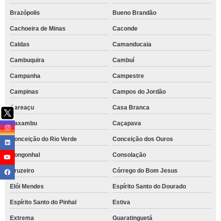
Brazópolis
Bueno Brandão
Cachoeira de Minas
Caconde
Caldas
Camanducaia
Cambuquira
Cambuí
Campanha
Campestre
Campinas
Campos do Jordão
Careaçu
Casa Branca
Caxambu
Caçapava
Conceição do Rio Verde
Conceição dos Ouros
Congonhal
Consolação
Cruzeiro
Córrego do Bom Jesus
Elói Mendes
Espírito Santo do Dourado
Espírito Santo do Pinhal
Estiva
Extrema
Guaratinguetá