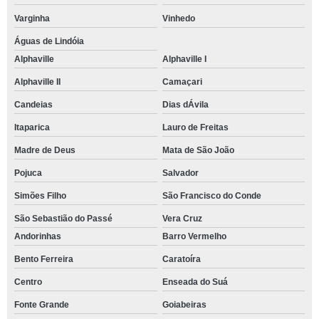
Varginha
Vinhedo
Águas de Lindóia
Alphaville
Alphaville I
Alphaville II
Camaçari
Candeias
Dias dÁvila
Itaparica
Lauro de Freitas
Madre de Deus
Mata de São João
Pojuca
Salvador
Simões Filho
São Francisco do Conde
São Sebastião do Passé
Vera Cruz
Andorinhas
Barro Vermelho
Bento Ferreira
Caratoíra
Centro
Enseada do Suá
Fonte Grande
Goiabeiras