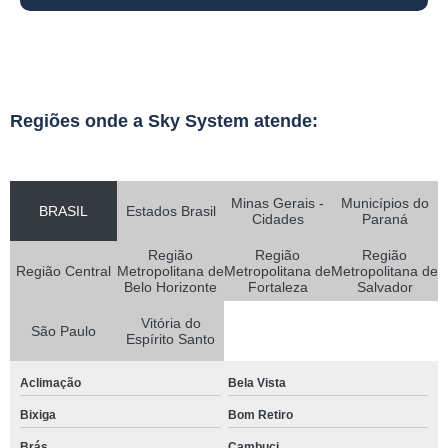
Regiões onde a Sky System atende:
Minas Gerais -
Municípios do
BRASIL
Estados Brasil
Cidades
Paraná
Região
Região
Região
Região Central
Metropolitana de
Metropolitana de
Metropolitana de
Belo Horizonte
Fortaleza
Salvador
Vitória do
São Paulo
Espírito Santo
Aclimação
Bela Vista
Bixiga
Bom Retiro
Brás
Cambuci