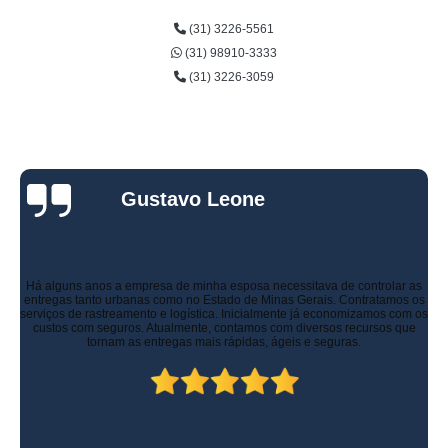
(31) 3226-5561
(31) 98910-3333
(31) 3226-3059
Gustavo Leone
Há alguns anos a empresa de minha esposa necessitava de controlar as
entregas tanto urbanas como no Estado de Minas Gerais. Contratamos os
serviços de rastreamento e logística. Inicialmente já economizamos com os
custos com seguros. Atualmente, contamos com diversos recursos que
tornam as entregas mais rápidas, ágeis e seguras.