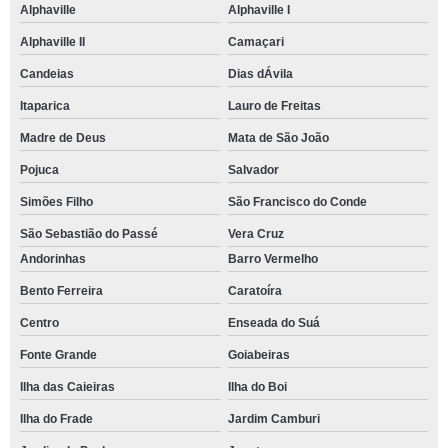
Alphaville
Alphaville I
Alphaville II
Camaçari
Candeias
Dias dÁvila
Itaparica
Lauro de Freitas
Madre de Deus
Mata de São João
Pojuca
Salvador
Simões Filho
São Francisco do Conde
São Sebastião do Passé
Vera Cruz
Andorinhas
Barro Vermelho
Bento Ferreira
Caratoíra
Centro
Enseada do Suá
Fonte Grande
Goiabeiras
Ilha das Caieiras
Ilha do Boi
Ilha do Frade
Jardim Camburi