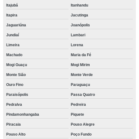
Itajubá
Itanhandu
Itapira
Jacutinga
Jaguariúna
Joanópolis
Jundiaí
Lambari
Limeira
Lorena
Machado
Maria da Fé
Mogi Guaçu
Mogi Mirim
Monte Sião
Monte Verde
Ouro Fino
Paraguaçu
Paraisópolis
Passa Quatro
Pedralva
Pedreira
Pindamonhangaba
Piquete
Piracaia
Pouso Alegre
Pouso Alto
Poço Fundo