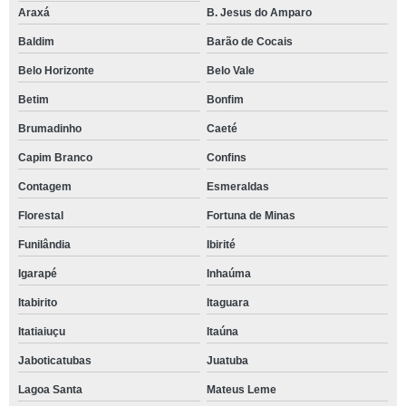
Araxá
B. Jesus do Amparo
Baldim
Barão de Cocais
Belo Horizonte
Belo Vale
Betim
Bonfim
Brumadinho
Caeté
Capim Branco
Confins
Contagem
Esmeraldas
Florestal
Fortuna de Minas
Funilândia
Ibirité
Igarapé
Inhaúma
Itabirito
Itaguara
Itatiaiuçu
Itaúna
Jaboticatubas
Juatuba
Lagoa Santa
Mateus Leme