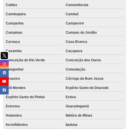
Caldas
Camanducaia
Cambuquira
Cambuí
Campanha
Campestre
Campinas
Campos do Jordão
Careaçu
Casa Branca
Caxambu
Caçapava
Conceição do Rio Verde
Conceição dos Ouros
Congonhal
Consolação
Cruzeiro
Córrego do Bom Jesus
Elói Mendes
Espírito Santo do Dourado
Espírito Santo do Pinhal
Estiva
Extrema
Guaratinguetá
Holambra
Ibitiúra de Minas
Inconfidentes
Ipuiuna