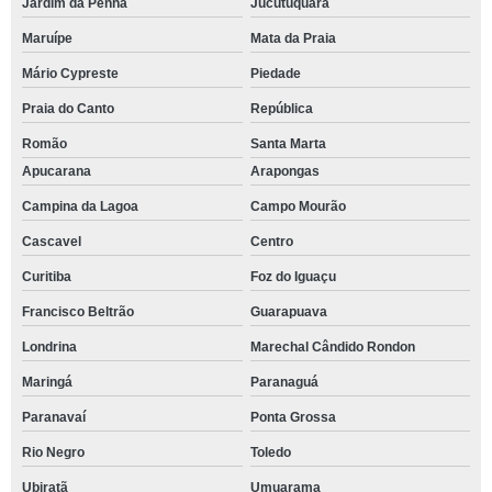
Jardim da Penha
Jucutuquara
Maruípe
Mata da Praia
Mário Cypreste
Piedade
Praia do Canto
República
Romão
Santa Marta
Apucarana
Arapongas
Campina da Lagoa
Campo Mourão
Cascavel
Centro
Curitiba
Foz do Iguaçu
Francisco Beltrão
Guarapuava
Londrina
Marechal Cândido Rondon
Maringá
Paranaguá
Paranavaí
Ponta Grossa
Rio Negro
Toledo
Ubiratã
Umuarama