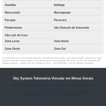
Guaiúba
Itaitinga
Maracanaú
Maranguape
Pacajus
Paracuru
Pindoretama
São Gonçalo do Amarante
São Luís do Curu
Zona Leste
Zona Norte
Zona Oeste
Zona Sul
O conteúdo do texto desta página é de direito reservado. Sua reprodução, parcial ou total,
mesmo citando nossos links, é proibida sem a autorização do autor. Crime de violação de
direito autoral – artigo 184 do Código Penal –
Lei 9610/98 - Lei de direitos autorais
.
Sky System Telemetria Veicular em Minas Gerais
Av. Cristiano Machado, 640 - 6⁰ Andar - Sagrada Família - Belo
Horizonte / MG.
CEP: 31.030-514
(31) 3226-5561
(31) 98910-3333
(31)
3226-3059
faleconosco@skysystem.com.br