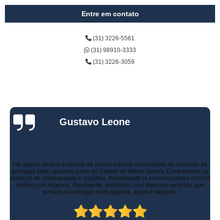
Entre em contato
(31) 3226-5561
(31) 98910-3333
(31) 3226-3059
Gustavo Leone
Há alguns anos a empresa de minha esposa necessitava de controlar as
entregas tanto urbanas como no Estado de Minas Gerais. Contratamos os
serviços de rastreamento e logística. Inicialmente já economizamos com os
custos com seguros. Atualmente, contamos com diversos recursos que
tornam as entregas mais rápidas, ágeis e seguras.