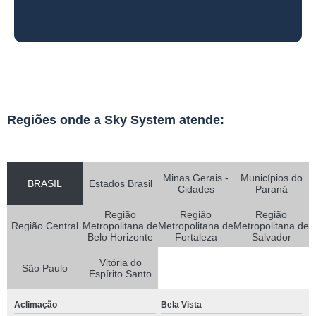
Regiões onde a Sky System atende:
Minas Gerais -
Municípios do
BRASIL
Estados Brasil
Cidades
Paraná
Região
Região
Região
Região Central
Metropolitana de
Metropolitana de
Metropolitana de
Belo Horizonte
Fortaleza
Salvador
Vitória do
São Paulo
Espírito Santo
Aclimação
Bela Vista