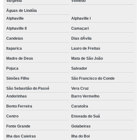
Varginha
Vinhedo
Águas de Lindóia
Alphaville
Alphaville I
Alphaville II
Camaçari
Candeias
Dias dÁvila
Itaparica
Lauro de Freitas
Madre de Deus
Mata de São João
Pojuca
Salvador
Simões Filho
São Francisco do Conde
São Sebastião do Passé
Vera Cruz
Andorinhas
Barro Vermelho
Bento Ferreira
Caratoíra
Centro
Enseada do Suá
Fonte Grande
Goiabeiras
Ilha das Caieiras
Ilha do Boi