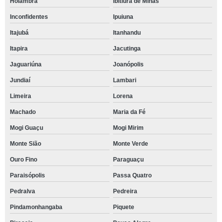
Holambra
Ibitiúra de Minas
Inconfidentes
Ipuiuna
Itajubá
Itanhandu
Itapira
Jacutinga
Jaguariúna
Joanópolis
Jundiaí
Lambari
Limeira
Lorena
Machado
Maria da Fé
Mogi Guaçu
Mogi Mirim
Monte Sião
Monte Verde
Ouro Fino
Paraguaçu
Paraisópolis
Passa Quatro
Pedralva
Pedreira
Pindamonhangaba
Piquete