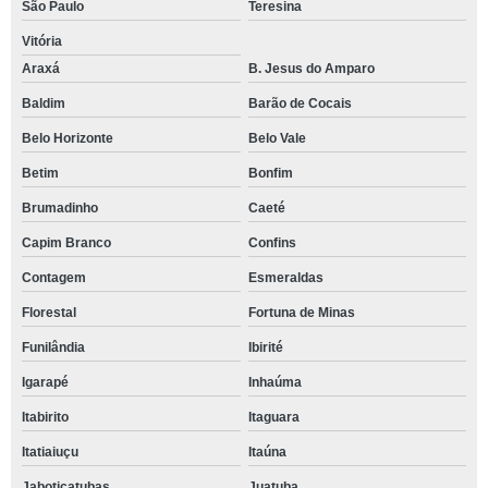
São Paulo
Teresina
Vitória
Araxá
B. Jesus do Amparo
Baldim
Barão de Cocais
Belo Horizonte
Belo Vale
Betim
Bonfim
Brumadinho
Caeté
Capim Branco
Confins
Contagem
Esmeraldas
Florestal
Fortuna de Minas
Funilândia
Ibirité
Igarapé
Inhaúma
Itabirito
Itaguara
Itatiaiuçu
Itaúna
Jaboticatubas
Juatuba