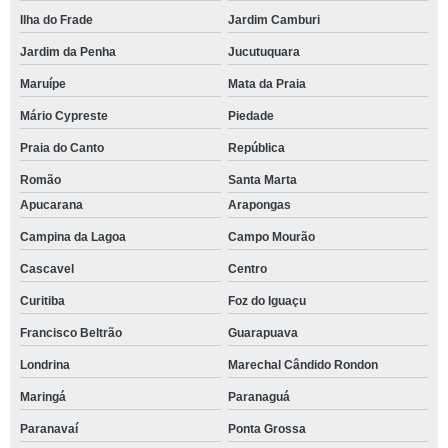
Ilha do Frade
Jardim Camburi
Jardim da Penha
Jucutuquara
Maruípe
Mata da Praia
Mário Cypreste
Piedade
Praia do Canto
República
Romão
Santa Marta
Apucarana
Arapongas
Campina da Lagoa
Campo Mourão
Cascavel
Centro
Curitiba
Foz do Iguaçu
Francisco Beltrão
Guarapuava
Londrina
Marechal Cândido Rondon
Maringá
Paranaguá
Paranavaí
Ponta Grossa