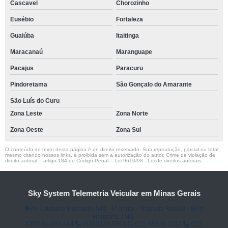
Cascavel
Chorozinho
Eusébio
Fortaleza
Guaiúba
Itaitinga
Maracanaú
Maranguape
Pacajus
Paracuru
Pindoretama
São Gonçalo do Amarante
São Luís do Curu
Zona Leste
Zona Norte
Zona Oeste
Zona Sul
O conteúdo do texto desta página é de direito reservado. Sua reprodução, parcial ou total,
mesmo citando nossos links, é proibida sem a autorização do autor. Crime de violação de
direito autoral – artigo 184 do Código Penal –
Lei 9610/98 - Lei de direitos autorais
.
Sky System Telemetria Veicular em Minas Gerais
Av. Cristiano Machado, 640 - 6⁰ Andar - Sagrada Família - Belo
Horizonte / MG.
CEP: 31.030-514
(31) 3226-5561
(31) 98910-3333
(31)