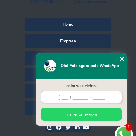
3226-3059
faleconosco@skysystem.com.br
Home
Empresa
Missão
Olá! Fale agora pelo WhatsApp
Serviços
Insira seu telefone
Contato
Mapa do site
Iniciar conversa
1