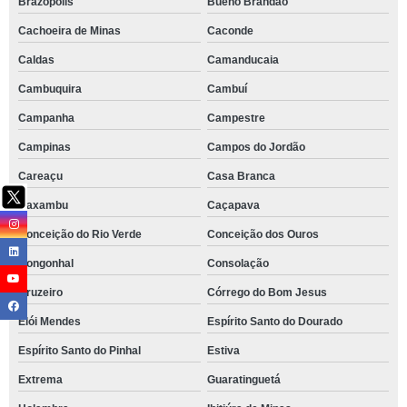
Brazópolis
Bueno Brandão
Cachoeira de Minas
Caconde
Caldas
Camanducaia
Cambuquira
Cambuí
Campanha
Campestre
Campinas
Campos do Jordão
Careaçu
Casa Branca
Caxambu
Caçapava
Conceição do Rio Verde
Conceição dos Ouros
Congonhal
Consolação
Cruzeiro
Córrego do Bom Jesus
Elói Mendes
Espírito Santo do Dourado
Espírito Santo do Pinhal
Estiva
Extrema
Guaratinguetá