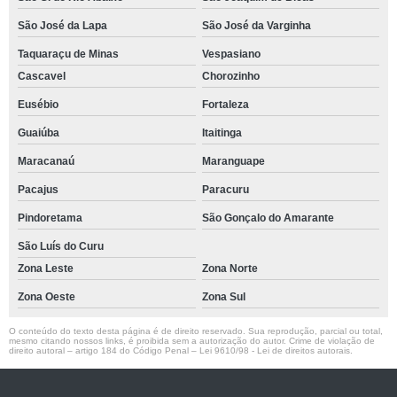
São José da Lapa
São José da Varginha
Taquaraçu de Minas
Vespasiano
Cascavel
Chorozinho
Eusébio
Fortaleza
Guaiúba
Itaitinga
Maracanaú
Maranguape
Pacajus
Paracuru
Pindoretama
São Gonçalo do Amarante
São Luís do Curu
Zona Leste
Zona Norte
Zona Oeste
Zona Sul
O conteúdo do texto desta página é de direito reservado. Sua reprodução, parcial ou total,
mesmo citando nossos links, é proibida sem a autorização do autor. Crime de violação de
direito autoral – artigo 184 do Código Penal –
Lei 9610/98 - Lei de direitos autorais
.