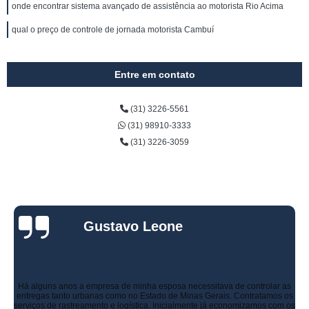
onde encontrar sistema avançado de assistência ao motorista Rio Acima
qual o preço de controle de jornada motorista Cambuí
Entre em contato
(31) 3226-5561
(31) 98910-3333
(31) 3226-3059
Gustavo Leone
Há alguns anos a empresa de minha esposa necessitava de controlar as
entregas tanto urbanas como no Estado de Minas Gerais. Contratamos os
serviços de rastreamento e logística. Inicialmente já economizamos com os