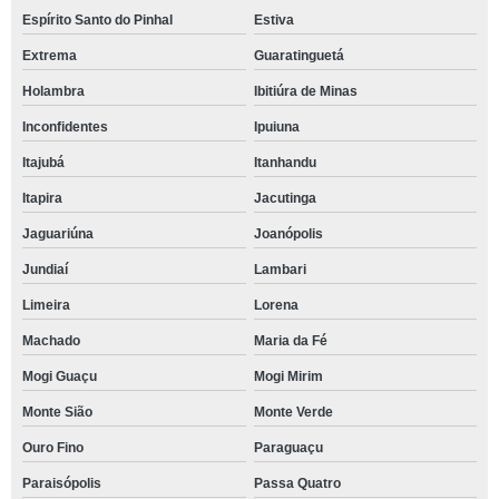
Espírito Santo do Pinhal
Estiva
Extrema
Guaratinguetá
Holambra
Ibitiúra de Minas
Inconfidentes
Ipuiuna
Itajubá
Itanhandu
Itapira
Jacutinga
Jaguariúna
Joanópolis
Jundiaí
Lambari
Limeira
Lorena
Machado
Maria da Fé
Mogi Guaçu
Mogi Mirim
Monte Sião
Monte Verde
Ouro Fino
Paraguaçu
Paraisópolis
Passa Quatro