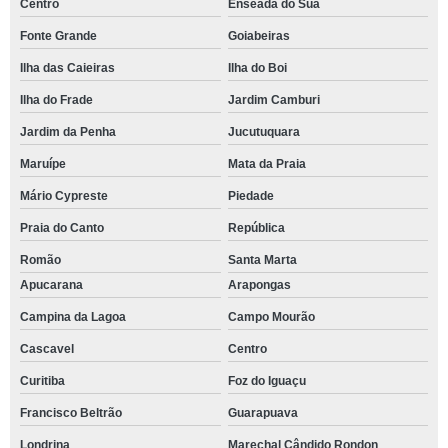
Centro
Enseada do Suá
Fonte Grande
Goiabeiras
Ilha das Caieiras
Ilha do Boi
Ilha do Frade
Jardim Camburi
Jardim da Penha
Jucutuquara
Maruípe
Mata da Praia
Mário Cypreste
Piedade
Praia do Canto
República
Romão
Santa Marta
Apucarana
Arapongas
Campina da Lagoa
Campo Mourão
Cascavel
Centro
Curitiba
Foz do Iguaçu
Francisco Beltrão
Guarapuava
Londrina
Marechal Cândido Rondon