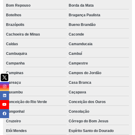
Bom Repouso
Borda da Mata
Botelhos
Bragança Paulista
Brazópolis
Bueno Brandão
Cachoeira de Minas
Caconde
Caldas
Camanducaia
Cambuquira
Cambuí
Campanha
Campestre
Campinas
Campos do Jordão
Careaçu
Casa Branca
Caxambu
Caçapava
Conceição do Rio Verde
Conceição dos Ouros
Congonhal
Consolação
Cruzeiro
Córrego do Bom Jesus
Elói Mendes
Espírito Santo do Dourado