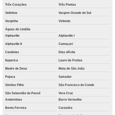
Três Corações
Três Pontas
Valinhos
Vargem Grande do Sul
Varginha
Vinhedo
Águas de Lindóia
Alphaville
Alphaville I
Alphaville II
Camaçari
Candeias
Dias dÁvila
Itaparica
Lauro de Freitas
Madre de Deus
Mata de São João
Pojuca
Salvador
Simões Filho
São Francisco do Conde
São Sebastião do Passé
Vera Cruz
Andorinhas
Barro Vermelho
Bento Ferreira
Caratoíra