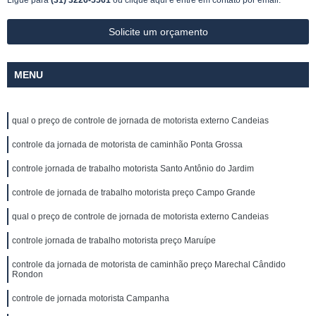
Ligue para
(31) 3226-5561
ou
clique aqui
e entre em contato por email.
Solicite um orçamento
MENU
qual o preço de controle de jornada de motorista externo Candeias
controle da jornada de motorista de caminhão Ponta Grossa
controle jornada de trabalho motorista Santo Antônio do Jardim
controle de jornada de trabalho motorista preço Campo Grande
qual o preço de controle de jornada de motorista externo Candeias
controle jornada de trabalho motorista preço Maruípe
controle da jornada de motorista de caminhão preço Marechal Cândido
Rondon
controle de jornada motorista Campanha