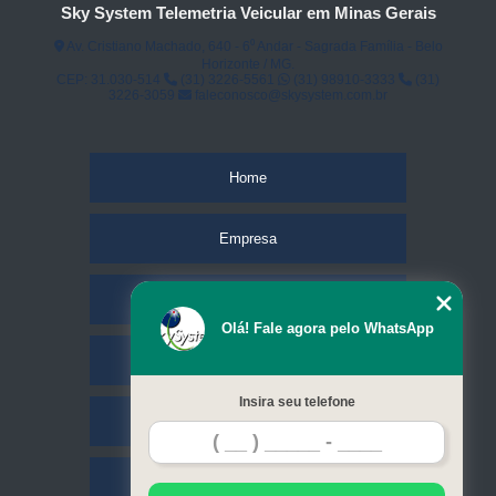
Sky System Telemetria Veicular em Minas Gerais
Av. Cristiano Machado, 640 - 6⁰ Andar - Sagrada Família - Belo
Horizonte / MG.
CEP: 31.030-514
(31) 3226-5561
(31) 98910-3333
(31)
3226-3059
faleconosco@skysystem.com.br
Home
Empresa
Missão
Olá! Fale agora pelo WhatsApp
Serviços
Insira seu telefone
Contato
Mapa do site