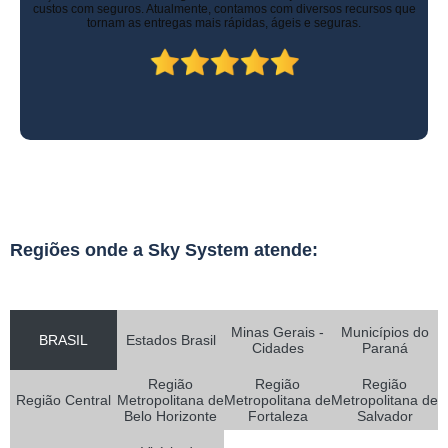
custos com seguros. Atualmente, contamos com diversos recursos que
tornam as entregas mais rápidas, ágeis e seguras.
Regiões onde a Sky System atende:
Minas Gerais -
Municípios do
BRASIL
Estados Brasil
Cidades
Paraná
Região
Região
Região
Região Central
Metropolitana de
Metropolitana de
Metropolitana de
Belo Horizonte
Fortaleza
Salvador