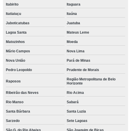
Itabirito
Itaguara
Itatiaiuçu
Itaúna
Jaboticatubas
Juatuba
Lagoa Santa
Mateus Leme
Matozinhos
Moeda
Mário Campos
Nova Lima
Nova União
Pará de Minas
Pedro Leopoldo
Prudente de Morais
Região Metropolitana de Belo
Raposos
Horizonte
Ribeirão das Neves
Rio Acima
Rio Manso
Sabará
Santa Bárbara
Santa Luzia
Sarzedo
Sete Lagoas
São G. do Rio Abaixo
São Joaquim de Bicas