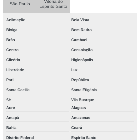
Vitória do
São Paulo
Espírito Santo
Aclimação
Bela Vista
Bixiga
Bom Retiro
Brás
Cambuci
Centro
Consolação
Glicério
Higienópolis
Liberdade
Luz
Pari
República
Santa Cecília
Santa Efigênia
Sé
Vila Buarque
Acre
Alagoas
Amapá
Amazonas
Bahia
Ceará
Distrito Federal
Espírito Santo