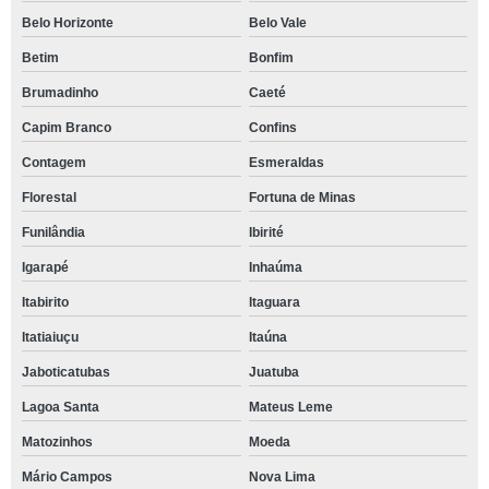
Belo Horizonte
Belo Vale
Betim
Bonfim
Brumadinho
Caeté
Capim Branco
Confins
Contagem
Esmeraldas
Florestal
Fortuna de Minas
Funilândia
Ibirité
Igarapé
Inhaúma
Itabirito
Itaguara
Itatiaiuçu
Itaúna
Jaboticatubas
Juatuba
Lagoa Santa
Mateus Leme
Matozinhos
Moeda
Mário Campos
Nova Lima