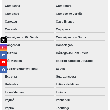
Campanha
Campestre
Campinas
Campos do Jordão
Careaçu
Casa Branca
Caxambu
Caçapava
Conceição do Rio Verde
Conceição dos Ouros
Congonhal
Consolação
Cruzeiro
Córrego do Bom Jesus
Elói Mendes
Espírito Santo do Dourado
Espírito Santo do Pinhal
Estiva
Extrema
Guaratinguetá
Holambra
Ibitiúra de Minas
Inconfidentes
Ipuiuna
Itajubá
Itanhandu
Itapira
Jacutinga