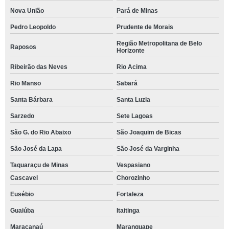
Nova União
Pará de Minas
Pedro Leopoldo
Prudente de Morais
Região Metropolitana de Belo
Raposos
Horizonte
Ribeirão das Neves
Rio Acima
Rio Manso
Sabará
Santa Bárbara
Santa Luzia
Sarzedo
Sete Lagoas
São G. do Rio Abaixo
São Joaquim de Bicas
São José da Lapa
São José da Varginha
Taquaraçu de Minas
Vespasiano
Cascavel
Chorozinho
Eusébio
Fortaleza
Guaiúba
Itaitinga
Maracanaú
Maranguape