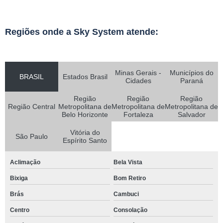
Regiões onde a Sky System atende:
Minas Gerais -
Municípios do
BRASIL
Estados Brasil
Cidades
Paraná
Região
Região
Região
Região Central
Metropolitana de
Metropolitana de
Metropolitana de
Belo Horizonte
Fortaleza
Salvador
Vitória do
São Paulo
Espírito Santo
Aclimação
Bela Vista
Bixiga
Bom Retiro
Brás
Cambuci
Centro
Consolação