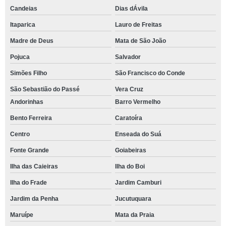
Candeias
Dias dÁvila
Itaparica
Lauro de Freitas
Madre de Deus
Mata de São João
Pojuca
Salvador
Simões Filho
São Francisco do Conde
São Sebastião do Passé
Vera Cruz
Andorinhas
Barro Vermelho
Bento Ferreira
Caratoíra
Centro
Enseada do Suá
Fonte Grande
Goiabeiras
Ilha das Caieiras
Ilha do Boi
Ilha do Frade
Jardim Camburi
Jardim da Penha
Jucutuquara
Maruípe
Mata da Praia