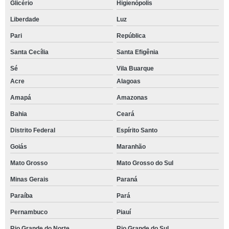
Glicério
Higienópolis
Liberdade
Luz
Pari
República
Santa Cecília
Santa Efigênia
Sé
Vila Buarque
Acre
Alagoas
Amapá
Amazonas
Bahia
Ceará
Distrito Federal
Espírito Santo
Goiás
Maranhão
Mato Grosso
Mato Grosso do Sul
Minas Gerais
Paraná
Paraíba
Pará
Pernambuco
Piauí
Rio Grande do Norte
Rio Grande do Sul