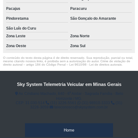
Pacajus
Paracuru
Pindoretama
São Gonçalo do Amarante
São Luís do Curu
Zona Leste
Zona Norte
Zona Oeste
Zona Sul
O conteúdo do texto desta página é de direito reservado. Sua reprodução, parcial ou total,
mesmo citando nossos links, é proibida sem a autorização do autor. Crime de violação de
direito autoral – artigo 184 do Código Penal –
Lei 9610/98 - Lei de direitos autorais
.
Sky System Telemetria Veicular em Minas Gerais
Av. Cristiano Machado, 640 - 6⁰ Andar - Sagrada Família - Belo
Horizonte / MG.
CEP: 31.030-514
(31) 3226-5561
(31) 98910-3333
(31)
3226-3059
faleconosco@skysystem.com.br
Home