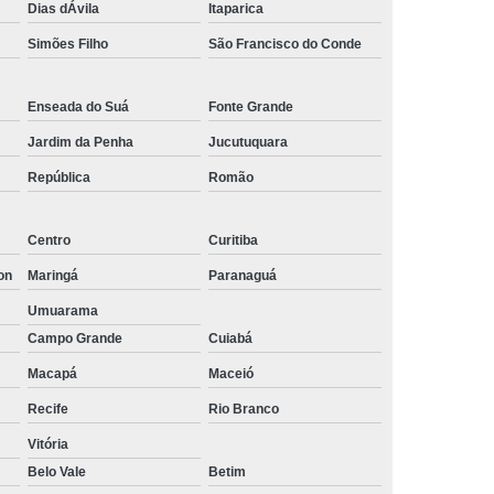
Dias dÁvila
Itaparica
Empresa de Rastreamento de Automóveis
Simões Filho
São Francisco do Conde
de Carros
Rastreamento Carros Via Satélite
ps
Rastreamento de Carros
Enseada do Suá
Fonte Grande
e
Rastreamento de Carros e Caminhões
Jardim da Penha
Jucutuquara
 Gps
Rastreamento de Carros Minas Gerais
República
Romão
Rastreamento de Carros Via Satélite
Centro
Curitiba
hões
Gestão de Frotas Rastreamento
on
Maringá
Paranaguá
de Caminhões
Rastreamento de Frota Veicular
Umuarama
télite
Rastreamento de Frotas
Campo Grande
Cuiabá
Rastreamento de Frotas com Tecnologia Gps
Macapá
Maceió
is
Rastreamento e Gestão de Frotas
Recife
Rio Branco
e Frotas
Rastreamento Frota Gps
Vitória
Empresa de Rastreamento de Carros
Belo Vale
Betim