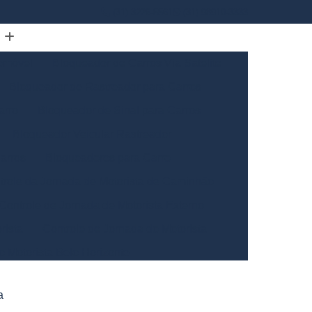
(31) 3226-5561
(31) 98910-3333
omóvel
Bloqueador de Carros Via Satelite
Bloqueador de Rastreador para Carros
arro
Bloqueador de Sinal para Carros
Bloqueador Veicular Rastreador
arros
Bloqueadores para Carro
trole da Jornada de Motorista de Caminhão
Controle de Jornada de Motorista Externo
rista
Controle de Jornada do Motorista
o Motorista Belo Horizonte
Gerais
Controle de Jornada dos Motoristas
a
ntrole de Jornada Motorista de Caminhão