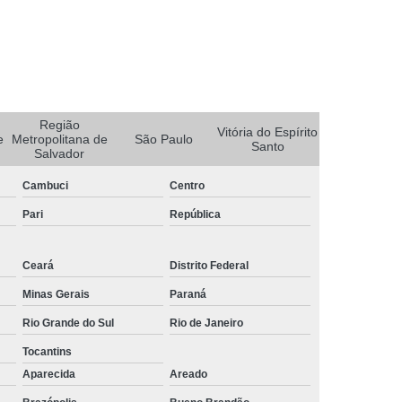
Rastreador de Carro Portatil
Rastreador Discreto para Carros
s
Rastreador para Carro e Moto
ro
Rastreador Portátil para Carros
Região
Vitória do Espírito
e
Metropolitana de
São Paulo
Santo
Rastreador Via Satelite para Carros
Salvador
o
Empresa de Rastreador Automotivo
Cambuci
Centro
r
Rastreador Automotivo
Pari
República
e
Rastreador Automotivo Minas Gerais
Ceará
Distrito Federal
Rastreador e Bloqueador para Carros
Minas Gerais
Paraná
r
Rastreador Eletrônico Automotivo
Rio Grande do Sul
Rio de Janeiro
Rastreador para Carros de Empresa
Tocantins
s
Instalação de Rastreador em Caminhão
Aparecida
Areado
treador de Caminhão Belo Horizonte