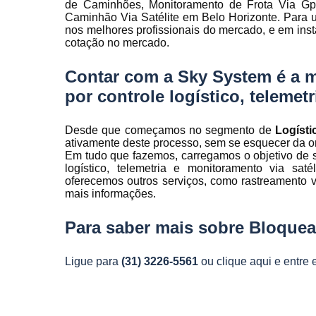
de Caminhões, Monitoramento de Frota Via Gps,
Rastreamen
Caminhão Via Satélite em Belo Horizonte. Para u
de frota
nos melhores profissionais do mercado, e em ins
cotação no mercado.
Rastreamen
veicular
Contar com a Sky System é a 
Sensores 
por controle logístico, telemet
fadiga
Sistema d
Desde que começamos no segmento de
Logíst
gravação
ativamente deste processo, sem se esquecer da or
veicular
Em tudo que fazemos, carregamos o objetivo de s
Sistema d
logístico, telemetria e monitoramento via s
rastreament
oferecemos outros serviços, como rastreamento ve
mais informações.
Sistemas pa
controle d
Para saber mais sobre Bloquea
manutenção
frota
Ligue para
(31) 3226-5561
ou
clique aqui
e entre 
Sistemas
veiculare
Telemetri