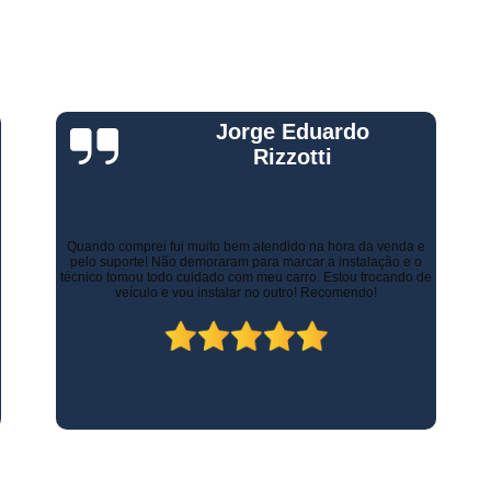
Gestão Frota de Veículos
Gest
s
s
Gestão Veicular de Frotas
Câmera 
Empresa de Monitoramento de Fr
Monitoramento de Caminhões po
Gustavo Leone
Monitoramento de Frota Belo Horizont
Monitoramento de Frota Telemetr
Monitoramento de Horímetro
Mo
Há alguns anos a empresa de minha esposa necessitava de
controlar as entregas tanto urbanas como no Estado de Minas
Gerais. Contratamos os serviços de rastreamento e logística.
Rastreamento e Monitoramento d
Inicialmente já economizamos com os custos com seguros.
Atualmente, contamos com diversos recursos que tornam as
Monitoramento de Veículos
Mon
entregas mais rápidas, ágeis e seguras.
Monitoramento Gps Veicu
Monitoramento Veicular Belo Horizont
Monitoramento Veicular em Tempo Re
Monitoramento Veicular por Câmeras
Monitoramento Veicular Via Satéli