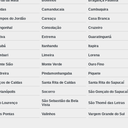
rda da Mata
Botelhos
Bragança Paulista
Rastreador de Caminhão Minas Ge
ldas
Camanducaia
Cambuquira
Rastreador para Caminhão
Ra
mpos do Jordão
Careaçu
Casa Branca
Rastreador Satelital para Caminhões
ngonhal
Consolação
Cruzeiro
Rastreamento de Caminhão Via Satélite
iva
Extrema
Guaratinguetá
jubá
Itanhandu
Itapira
Empresa de Rastreador Veicular
Emp
mbari
Limeira
Lorena
Rastreador de Automóveis
Rastreador d
nte Sião
Monte Verde
Ouro Fino
Rastreador de Carro Minas Ger
dreira
Pindamonhangaba
Piquete
Rastreador para Carros
ços de Caldas
Santa Rita de Caldas
Santa Rita do Sapucaí
Rastreador Veicular para Carros de 
vianópolis
Socorro
São Gonçalo do Sapucaí
Rastreador Veicular Particular
Gps Ras
São Sebastião da Bela
o Lourenço
São Thomé das Letras
Rastreador do Carro
Rastread
Vista
ês Pontas
Valinhos
Vargem Grande do Sul
Rastreador Gps para Carro
Rastr
Rastreador para Carros com Escut