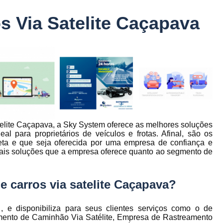
Controle Jornada de Trabalho Motorista
s Via Satelite Caçapava
nto
Controle de Abastecimento de Combust
Controle de Abastecimento de Veícu
tos
s
Controle de Frota
Controle de Frota Be
r
Controle de Frota de Caminhõe
Controle de Manutenção de Frota de
es
s
Sistema de Fadiga
Empresa de Rast
telite Caçapava, a Sky System oferece as melhores soluções
es
Empresa de Rastreadores de Veicul
al para proprietários de veículos e frotas. Afinal, são os
es
eta e que seja oferecida por uma empresa de confiança e
Empresa de Rastreamento de Moto
es
mais soluções que a empresa oferece quanto ao segmento de
Empresa de Rastreamento por Sat
es
Empresa Rastreadores
Empresa Rastre
 carros via satelite Caçapava?
s
Gerenciamento de Frota Belo Horizon
to
 e disponibiliza para seus clientes serviços como o de
Gerenciamento de Frota de Caminh
amento de Caminhão Via Satélite, Empresa de Rastreamento