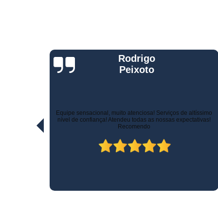
Telemetria
veiculare
Jorge Eduardo
Rizzotti
Quando comprei fui muito bem atendido na hora da venda e
ltíssimo
pelo suporte! Não demoraram para marcar a instalação e o
ativas!
técnico tomou todo cuidado com meu carro. Estou trocando de
veículo e vou instalar no outro! Recomendo!