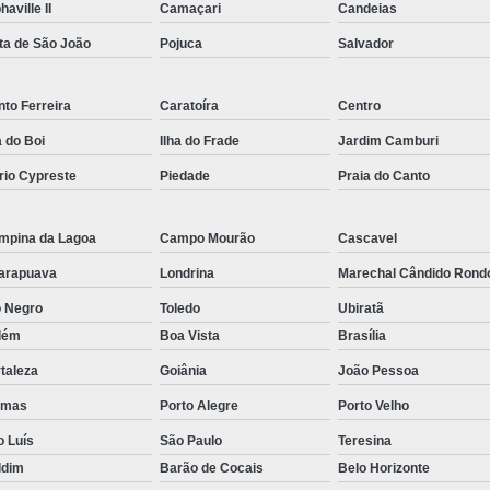
haville II
Camaçari
Candeias
Rastreador por Satelite para Carros
ta de São João
Pojuca
Salvador
Empresa Especializada em Rastreamento 
Rastreamento de Carro G
to Ferreira
Caratoíra
Centro
Rastreamento de Carros Belo Horizont
a do Boi
Ilha do Frade
Jardim Camburi
Rastreamento de Carros e Caminhões Via
rio Cypreste
Piedade
Praia do Canto
Rastreamento de Carros por Satélite
mpina da Lagoa
Campo Mourão
Cascavel
Rastreamento para Carros e Camin
arapuava
Londrina
Marechal Cândido Rond
Monitoramento e Rastreamento de Frotas 
o Negro
Toledo
Ubiratã
Rastreamento de Frota Via Sa
lém
Boa Vista
Brasília
Rastreamento de Frotas Belo Horizonte
taleza
Goiânia
João Pessoa
Rastreamento de Frotas Minas Gera
lmas
Porto Alegre
Porto Velho
Rastreamento e Monitoramento d
o Luís
São Paulo
Teresina
Rastreamento Veicular Frotas
ldim
Barão de Cocais
Belo Horizonte