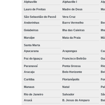
Alphaville
Alphaville I
Alp
Lauro de Freitas
Madre de Deus
Ma
São Sebastião do Passé
Vera Cruz
Andorinhas
Barro Vermelho
Ben
Goiabeiras
Ilha das Caieiras
Ilh
Maruípe
Mata da Praia
Má
Santa Marta
Apucarana
Arapongas
Ca
Foz do Iguaçu
Francisco Beltrão
Gu
Paranavaí
Ponta Grossa
Ri
Aracaju
Belo Horizonte
Be
Curitiba
Florianópolis
For
Manaus
Natal
Pa
Rio de Janeiro
Salvador
Sã
Araxá
B. Jesus do Amparo
Ba