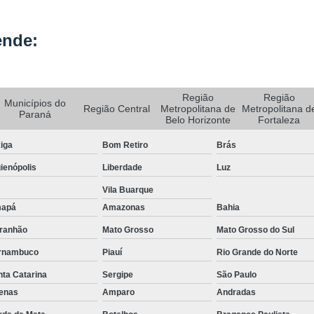
Rastreador de Carro e Moto
ende:
Rastreador de Veiculos Portatil
Rastreador Movel para Carro
Rastreador para Colocar em Car
Região
Região
Municípios do
Região Central
Metropolitana de
Metropolitana d
Paraná
Rastreador Portátil para Veículos
Belo Horizonte
Fortaleza
Bloqueador e Rastreador Automotiv
iga
Bom Retiro
Brás
Gps Veicular Rastreado
ienópolis
Liberdade
Luz
Rastreador Automotivo Belo Horizont
Vila Buarque
apá
Amazonas
Bahia
Rastreador e Bloqueador Automotivo
ranhão
Mato Grosso
Mato Grosso do Sul
Rastreador e Bloqueador Veicula
rnambuco
Piauí
Rio Grande do Norte
Rastreador Gps Automotivo
ta Catarina
Sergipe
São Paulo
Empresa de Rastreamento de Caminhõe
fenas
Amparo
Andradas
Rastreador de Caminhão
Ras