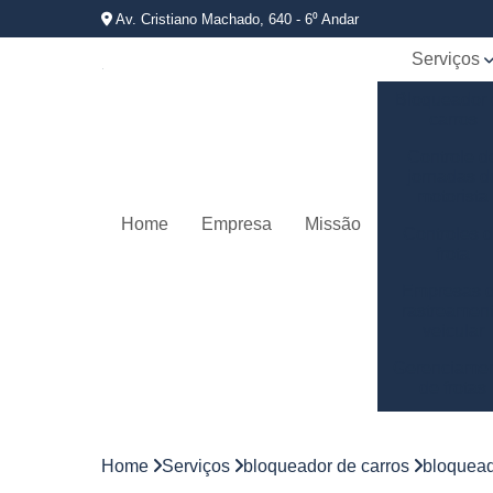
Av. Cristiano Machado, 640 - 6⁰ Andar
Serviços
Bloqueador
carros
Controle d
jornadas d
motorista
Home
Empresa
Missão
Controles 
frota
Empresas 
rastreamen
veicular
Gerenciame
de frotas
Gestão d
frotas
Home
Serviços
bloqueador de carros
bloquead
Gestão d