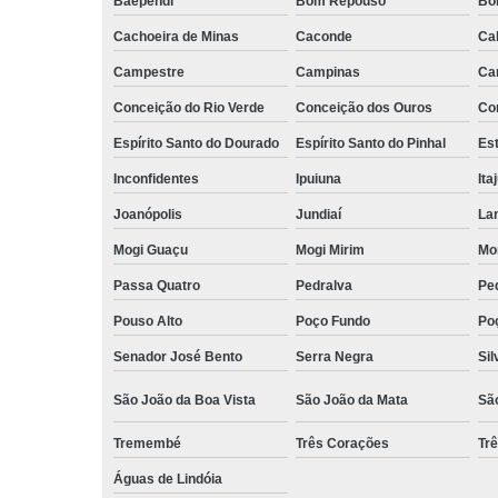
Baependi
Bom Repouso
Bo
Cachoeira de Minas
Caconde
Ca
Campestre
Campinas
Ca
Conceição do Rio Verde
Conceição dos Ouros
Co
Espírito Santo do Dourado
Espírito Santo do Pinhal
Est
Inconfidentes
Ipuiuna
Ita
Joanópolis
Jundiaí
La
Mogi Guaçu
Mogi Mirim
Mo
Passa Quatro
Pedralva
Pe
Pouso Alto
Poço Fundo
Po
Senador José Bento
Serra Negra
Sil
São João da Boa Vista
São João da Mata
Sã
Tremembé
Três Corações
Tr
Águas de Lindóia