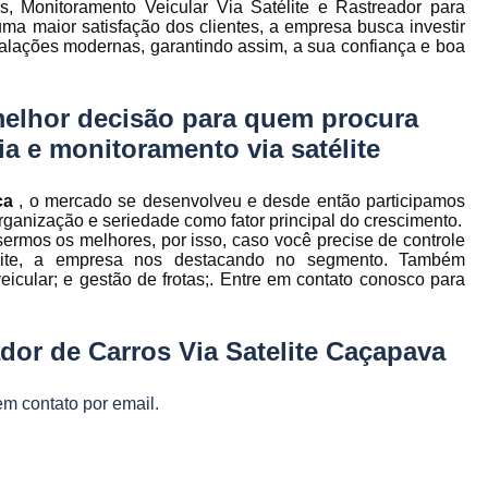
 Monitoramento Veicular Via Satélite e Rastreador para
to
Gerenciamento de Frota de Empresa
ma maior satisfação dos clientes, a empresa busca investir
talações modernas, garantindo assim, a sua confiança e boa
Gerenciamento de
to
Gerenciamento de Frota Espe
melhor decisão para quem procura
Gerenciamento de Frota Manutenção
de
ria e monitoramento via satélite
Gerenciamento de Frota para Emp
e
Empresa de Gestão de Frota de Veículos
ica
, o mercado se desenvolveu e desde então participamos
ganização e seriedade como fator principal do crescimento.
Gestão de Frota
Gestão de Frota 
ermos os melhores, por isso, caso você precise de controle
e
atélite, a empresa nos destacando no segmento. Também
Gestão de Frota Belo Horizont
os
icular; e gestão de frotas;. Entre em contato conosco para
Gestão de Frota de Veículos P
ra
e
Gestão de Frota Minas Gerais
Gestão 
dor de Carros Via Satelite Caçapava
 de
Gestão de Frota de Veículos
Ges
em contato por email.
Gestão de Frota de Veículos Minas Gerais
s
Gestão de Veículos
Gestão de Veículos
a