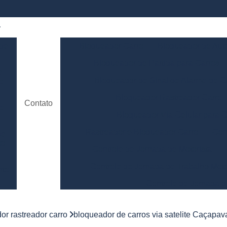
 de
Bloqueador Carro
Bloqueador de Aut
Bloqueador de Partida para Carros
e
Bloqueador de Sinal de Alarme de C
o
Bloqueador Rastreador Carro
Contato
de
Bloqueador Via Celular para C
Rastreador e Bloqueador Carro
Con
de
to
Controle de Jornada de Motorista
Controle de Jornada de Trabalho Moto
nto
Controle de Jornada d
e
Controle de Jornada do Motorista Minas 
or rastreador carro
bloqueador de carros via satelite Caçapav
Controle de Jornada Motorista
Co
e