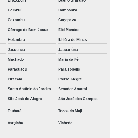
Brazópolis
Bueno Brandão
rais
Rastreador Gps para Caminhão
Cambuí
Campanha
streador para Caminhão Via Satélite
Caxambu
Caçapava
Rastreador Via Satélite para Caminhão
Córrego do Bom Jesus
Elói Mendes
Sistema de Rastreamento de Caminhões
Holambra
Ibitiúra de Minas
Jacutinga
Jaguariúna
resa Especializada em Rastreador de Carro
Machado
Maria da Fé
e Carro
Rastreador de Carro Belo Horizonte
Paraguaçu
Paraisópolis
ais
Rastreador Gps para Carros
Piracaia
Pouso Alegre
Rastreador Veicular para Carro
Santo Antônio do Jardim
Senador Amaral
Empresa
Rastreador Veicular para Frota
São José do Alegre
São José dos Campos
treador para Carros
Rastreador de Carros
Taubaté
Tocos do Moji
or em Carro
Rastreador Gps Carro
Varginha
Vinhedo
eador no Carro
Rastreador para Carro
a
Rastreador para Colocar no Carro