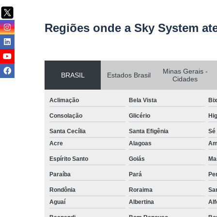
Regiões onde a Sky System at
Minas Gerais -
BRASIL
Estados Brasil
Cidades
Aclimação
Bela Vista
Bix
Consolação
Glicério
Hig
Santa Cecília
Santa Efigênia
Sé
Acre
Alagoas
Am
Espírito Santo
Goiás
Ma
Paraíba
Pará
Pe
Rondônia
Roraima
San
Aguaí
Albertina
Al