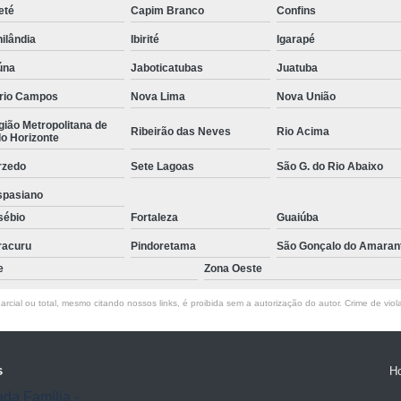
eté
Capim Branco
Confins
Empresa de Rastreamento de Veícul
ilândia
Ibirité
Igarapé
Empresa de Rastreamen
úna
Jaboticatubas
Juatuba
Empresa de Rastreame
rio Campos
Nova Lima
Nova União
Empresa Especializada
ião Metropolitana de
Ribeirão das Neves
Rio Acima
Empresas de Monitoramento e Ras
o Horizonte
Rastreamento de Veículos
Ra
rzedo
Sete Lagoas
São G. do Rio Abaixo
Rastreamento para Carros
Detector 
spasiano
sébio
Fortaleza
Guaiúba
Detector de Fadiga para Motorista
racuru
Pindoretama
São Gonçalo do Amaran
Sensor de Fadiga e Distração
e
Zona Oeste
Sensor de Fadiga Vw
Sensor de
rcial ou total, mesmo citando nossos links, é proibida sem a autorização do autor. Crime de viol
Camera Gravadora Veicula
Cameras para Veiculos com Grava
s
H
Gravador de Video Veicular
Gravado
ada Família -