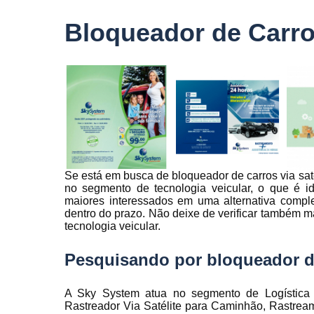
veículo
Bloqueador de Carro
Monitorame
de frotas
Monitoramen
veiculare
Rastreado
carro
Rastreador
automotivo
Se está em busca de bloqueador de carros via sa
Rastreador
no segmento de tecnologia veicular, o que é ide
de caminhõ
maiores interessados em uma alternativa compl
Rastreador
dentro do prazo. Não deixe de verificar também 
de carros
tecnologia veicular.
Rastreador
Pesquisando por bloqueador de
para carro
Rastreamen
A Sky System atua no segmento de Logística ,
de carro
Rastreador Via Satélite para Caminhão, Rastre