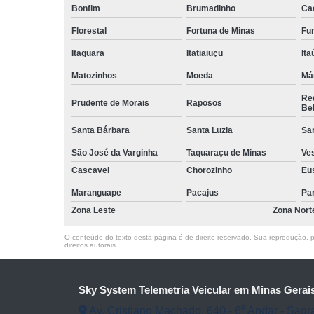
Bonfim
Brumadinho
Ca
Florestal
Fortuna de Minas
Fun
Itaguara
Itatiaiuçu
Ita
Matozinhos
Moeda
Má
Reg
Prudente de Morais
Raposos
Bel
Santa Bárbara
Santa Luzia
Sa
São José da Varginha
Taquaraçu de Minas
Ve
Cascavel
Chorozinho
Eu
Maranguape
Pacajus
Pa
Zona Leste
Zona Nort
O conteúdo do texto desta página é de direito reservado. Sua reprodução, pa
direitos autorais
.
Sky System Telemetria Veicular em Minas Gerai
Av. Cristiano Machado, 640 - 6⁰ Andar - Sagr