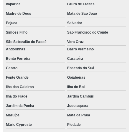
Itaparica
Lauro de Freitas
Madre de Deus
Mata de São João
Pojuca
Salvador
Simões Filho
São Francisco do Conde
São Sebastião do Passé
Vera Cruz
Andorinhas
Barro Vermelho
Bento Ferreira
Caratoíra
Centro
Enseada do Suá
Fonte Grande
Goiabeiras
Ilha das Caieiras
Ilha do Boi
Ilha do Frade
Jardim Camburi
Jardim da Penha
Jucutuquara
Maruípe
Mata da Praia
Mário Cypreste
Piedade