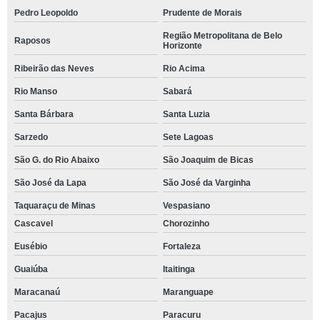
Pedro Leopoldo
Prudente de Morais
Região Metropolitana de Belo
Raposos
Horizonte
Ribeirão das Neves
Rio Acima
Rio Manso
Sabará
Santa Bárbara
Santa Luzia
Sarzedo
Sete Lagoas
São G. do Rio Abaixo
São Joaquim de Bicas
São José da Lapa
São José da Varginha
Taquaraçu de Minas
Vespasiano
Cascavel
Chorozinho
Eusébio
Fortaleza
Guaiúba
Itaitinga
Maracanaú
Maranguape
Pacajus
Paracuru