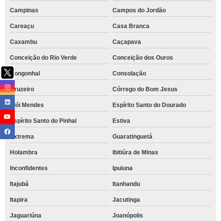
Campinas
Campos do Jordão
Careaçu
Casa Branca
Caxambu
Caçapava
Conceição do Rio Verde
Conceição dos Ouros
Congonhal
Consolação
Cruzeiro
Córrego do Bom Jesus
Elói Mendes
Espírito Santo do Dourado
Espírito Santo do Pinhal
Estiva
Extrema
Guaratinguetá
Holambra
Ibitiúra de Minas
Inconfidentes
Ipuiuna
Itajubá
Itanhandu
Itapira
Jacutinga
Jaguariúna
Joanópolis