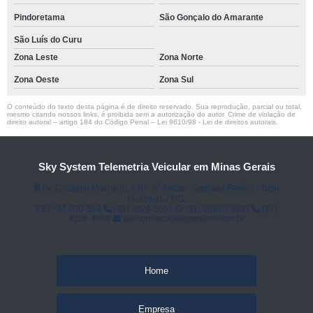
Pindoretama
São Gonçalo do Amarante
São Luís do Curu
Zona Leste
Zona Norte
Zona Oeste
Zona Sul
O conteúdo do texto desta página é de direito reservado. Sua reprodução, parcial ou total,
mesmo citando nossos links, é proibida sem a autorização do autor. Crime de violação de
direito autoral – artigo 184 do Código Penal –
Lei 9610/98 - Lei de direitos autorais
.
Sky System Telemetria Veicular em Minas Gerais
Av. Cristiano Machado, 640 - 6⁰ Andar - Sagrada Família - Belo
Horizonte / MG.
CEP: 31.030-514
(31) 3226-5561
(31) 98910-3333
(31)
3226-3059
faleconosco@skysystem.com.br
Home
Empresa