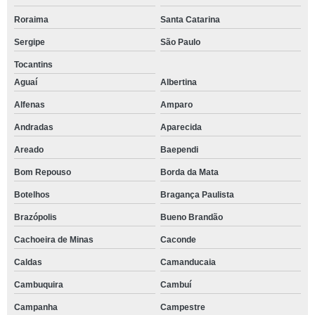
Roraima
Santa Catarina
Sergipe
São Paulo
Tocantins
Aguaí
Albertina
Alfenas
Amparo
Andradas
Aparecida
Areado
Baependi
Bom Repouso
Borda da Mata
Botelhos
Bragança Paulista
Brazópolis
Bueno Brandão
Cachoeira de Minas
Caconde
Caldas
Camanducaia
Cambuquira
Cambuí
Campanha
Campestre