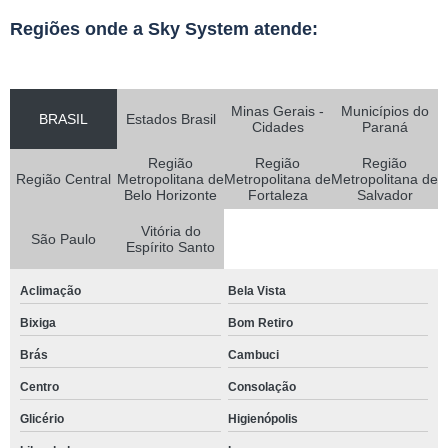
Regiões onde a Sky System atende:
Minas Gerais -
Municípios do
BRASIL
Estados Brasil
Cidades
Paraná
Região
Região
Região
Região Central
Metropolitana de
Metropolitana de
Metropolitana de
Belo Horizonte
Fortaleza
Salvador
Vitória do
São Paulo
Espírito Santo
Aclimação
Bela Vista
Bixiga
Bom Retiro
Brás
Cambuci
Centro
Consolação
Glicério
Higienópolis