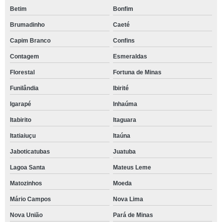
Betim
Bonfim
Brumadinho
Caeté
Capim Branco
Confins
Contagem
Esmeraldas
Florestal
Fortuna de Minas
Funilândia
Ibirité
Igarapé
Inhaúma
Itabirito
Itaguara
Itatiaiuçu
Itaúna
Jaboticatubas
Juatuba
Lagoa Santa
Mateus Leme
Matozinhos
Moeda
Mário Campos
Nova Lima
Nova União
Pará de Minas