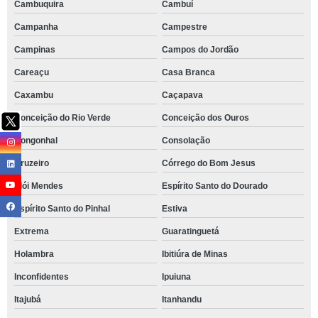
Cambuquira
Cambuí
Campanha
Campestre
Campinas
Campos do Jordão
Careaçu
Casa Branca
Caxambu
Caçapava
Conceição do Rio Verde
Conceição dos Ouros
Congonhal
Consolação
Cruzeiro
Córrego do Bom Jesus
Elói Mendes
Espírito Santo do Dourado
Espírito Santo do Pinhal
Estiva
Extrema
Guaratinguetá
Holambra
Ibitiúra de Minas
Inconfidentes
Ipuiuna
Itajubá
Itanhandu