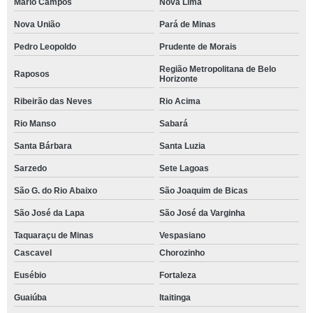
Mário Campos
Nova Lima
Nova União
Pará de Minas
Pedro Leopoldo
Prudente de Morais
Região Metropolitana de Belo
Raposos
Horizonte
Ribeirão das Neves
Rio Acima
Rio Manso
Sabará
Santa Bárbara
Santa Luzia
Sarzedo
Sete Lagoas
São G. do Rio Abaixo
São Joaquim de Bicas
São José da Lapa
São José da Varginha
Taquaraçu de Minas
Vespasiano
Cascavel
Chorozinho
Eusébio
Fortaleza
Guaiúba
Itaitinga