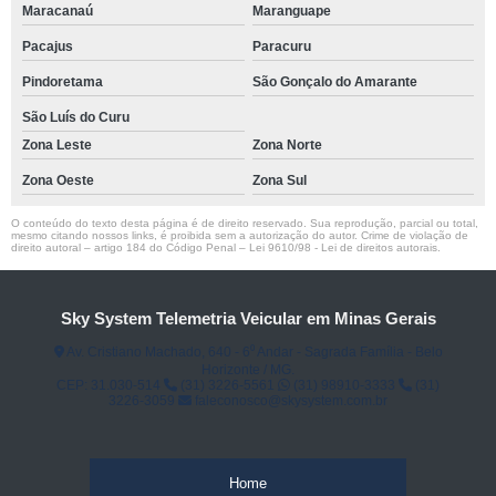
Maracanaú
Maranguape
Pacajus
Paracuru
Pindoretama
São Gonçalo do Amarante
São Luís do Curu
Zona Leste
Zona Norte
Zona Oeste
Zona Sul
O conteúdo do texto desta página é de direito reservado. Sua reprodução, parcial ou total,
mesmo citando nossos links, é proibida sem a autorização do autor. Crime de violação de
direito autoral – artigo 184 do Código Penal –
Lei 9610/98 - Lei de direitos autorais
.
Sky System Telemetria Veicular em Minas Gerais
Av. Cristiano Machado, 640 - 6⁰ Andar - Sagrada Família - Belo
Horizonte / MG.
CEP: 31.030-514
(31) 3226-5561
(31) 98910-3333
(31)
3226-3059
faleconosco@skysystem.com.br
Home