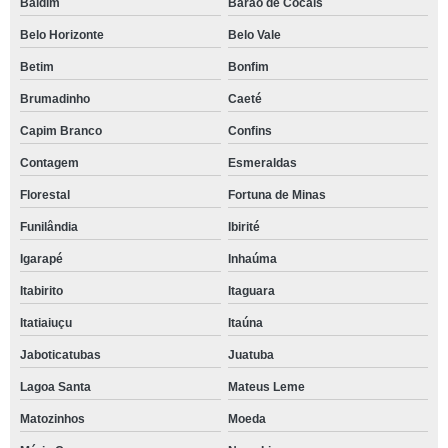
Baldim
Barão de Cocais
Belo Horizonte
Belo Vale
Betim
Bonfim
Brumadinho
Caeté
Capim Branco
Confins
Contagem
Esmeraldas
Florestal
Fortuna de Minas
Funilândia
Ibirité
Igarapé
Inhaúma
Itabirito
Itaguara
Itatiaiuçu
Itaúna
Jaboticatubas
Juatuba
Lagoa Santa
Mateus Leme
Matozinhos
Moeda