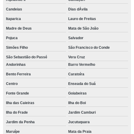
Candeias
Dias dÁvila
Itaparica
Lauro de Freitas
Madre de Deus
Mata de São João
Pojuca
Salvador
Simões Filho
São Francisco do Conde
São Sebastião do Passé
Vera Cruz
Andorinhas
Barro Vermelho
Bento Ferreira
Caratoíra
Centro
Enseada do Suá
Fonte Grande
Goiabeiras
Ilha das Caieiras
Ilha do Boi
Ilha do Frade
Jardim Camburi
Jardim da Penha
Jucutuquara
Maruípe
Mata da Praia