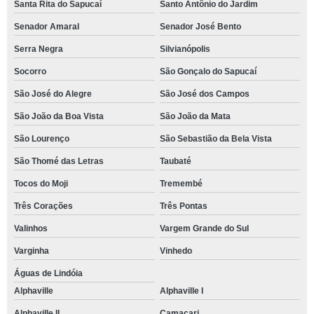
Santa Rita do Sapucaí
Santo Antônio do Jardim
Senador Amaral
Senador José Bento
Serra Negra
Silvianópolis
Socorro
São Gonçalo do Sapucaí
São José do Alegre
São José dos Campos
São João da Boa Vista
São João da Mata
São Lourenço
São Sebastião da Bela Vista
São Thomé das Letras
Taubaté
Tocos do Moji
Tremembé
Três Corações
Três Pontas
Valinhos
Vargem Grande do Sul
Varginha
Vinhedo
Águas de Lindóia
Alphaville
Alphaville I
Alphaville II
Camaçari