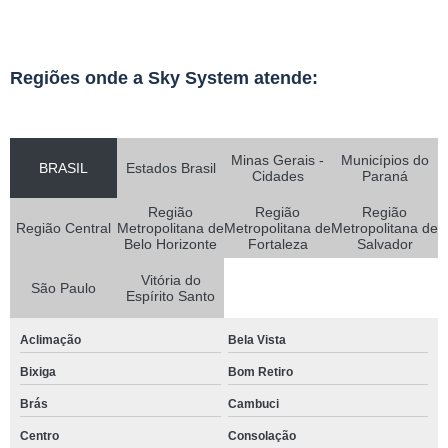
Regiões onde a Sky System atende:
Minas Gerais -
Municípios do
BRASIL
Estados Brasil
Cidades
Paraná
Região
Região
Região
Região Central
Metropolitana de
Metropolitana de
Metropolitana de
Belo Horizonte
Fortaleza
Salvador
Vitória do
São Paulo
Espírito Santo
Aclimação
Bela Vista
Bixiga
Bom Retiro
Brás
Cambuci
Centro
Consolação