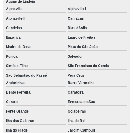
Águas de Lindóia
Alphaville
Alphaville I
Alphaville II
Camaçari
Candeias
Dias dÁvila
Itaparica
Lauro de Freitas
Madre de Deus
Mata de São João
Pojuca
Salvador
Simões Filho
São Francisco do Conde
São Sebastião do Passé
Vera Cruz
Andorinhas
Barro Vermelho
Bento Ferreira
Caratoíra
Centro
Enseada do Suá
Fonte Grande
Goiabeiras
Ilha das Caieiras
Ilha do Boi
Ilha do Frade
Jardim Camburi