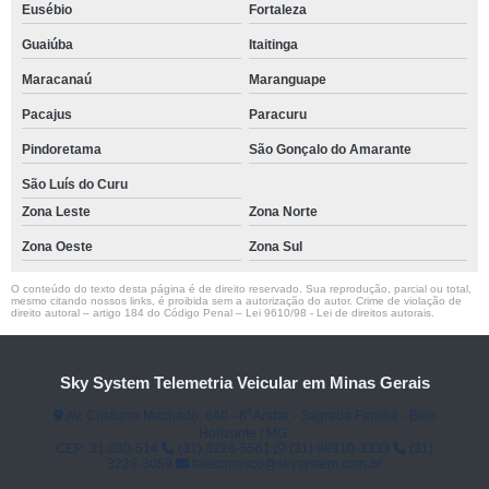
Eusébio
Fortaleza
Guaiúba
Itaitinga
Maracanaú
Maranguape
Pacajus
Paracuru
Pindoretama
São Gonçalo do Amarante
São Luís do Curu
Zona Leste
Zona Norte
Zona Oeste
Zona Sul
O conteúdo do texto desta página é de direito reservado. Sua reprodução, parcial ou total,
mesmo citando nossos links, é proibida sem a autorização do autor. Crime de violação de
direito autoral – artigo 184 do Código Penal –
Lei 9610/98 - Lei de direitos autorais
.
Sky System Telemetria Veicular em Minas Gerais
Av. Cristiano Machado, 640 - 6⁰ Andar - Sagrada Família - Belo
Horizonte / MG.
CEP: 31.030-514
(31) 3226-5561
(31) 98910-3333
(31)
3226-3059
faleconosco@skysystem.com.br