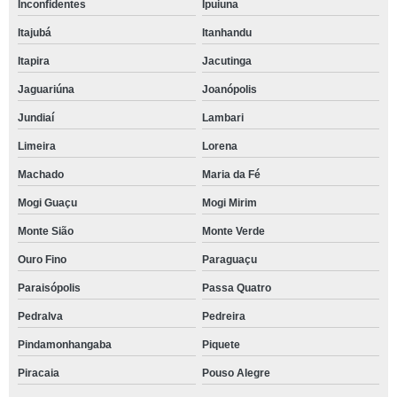
Inconfidentes
Ipuiuna
Itajubá
Itanhandu
Itapira
Jacutinga
Jaguariúna
Joanópolis
Jundiaí
Lambari
Limeira
Lorena
Machado
Maria da Fé
Mogi Guaçu
Mogi Mirim
Monte Sião
Monte Verde
Ouro Fino
Paraguaçu
Paraisópolis
Passa Quatro
Pedralva
Pedreira
Pindamonhangaba
Piquete
Piracaia
Pouso Alegre