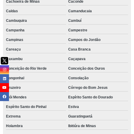
Cachoeira de Minas
Caconde
Caldas
Camanducaia
Cambuquira
Cambuí
Campanha
Campestre
Campinas
Campos do Jordão
Careaçu
Casa Branca
Caxambu
Caçapava
Conceição do Rio Verde
Conceição dos Ouros
Congonhal
Consolação
Cruzeiro
Córrego do Bom Jesus
Elói Mendes
Espírito Santo do Dourado
Espírito Santo do Pinhal
Estiva
Extrema
Guaratinguetá
Holambra
Ibitiúra de Minas