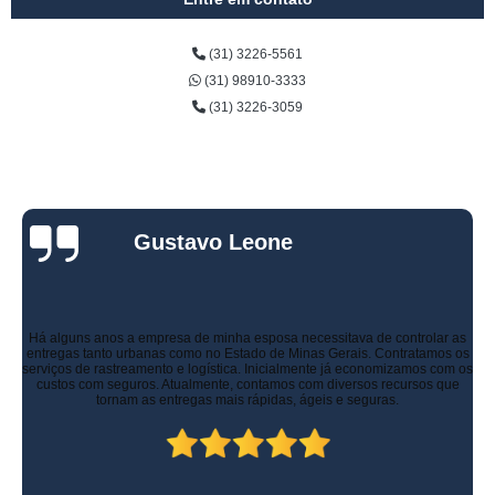
(31) 3226-5561
(31) 98910-3333
(31) 3226-3059
Gustavo Leone
Há alguns anos a empresa de minha esposa necessitava de controlar as
entregas tanto urbanas como no Estado de Minas Gerais. Contratamos os
serviços de rastreamento e logística. Inicialmente já economizamos com os
custos com seguros. Atualmente, contamos com diversos recursos que
tornam as entregas mais rápidas, ágeis e seguras.