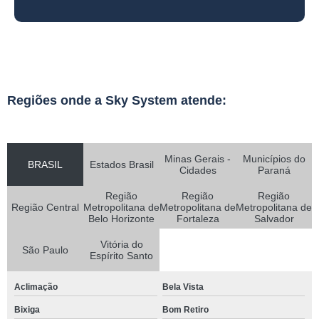
Regiões onde a Sky System atende:
Minas Gerais -
Municípios do
BRASIL
Estados Brasil
Cidades
Paraná
Região
Região
Região
Região Central
Metropolitana de
Metropolitana de
Metropolitana de
Belo Horizonte
Fortaleza
Salvador
Vitória do
São Paulo
Espírito Santo
Aclimação
Bela Vista
Bixiga
Bom Retiro