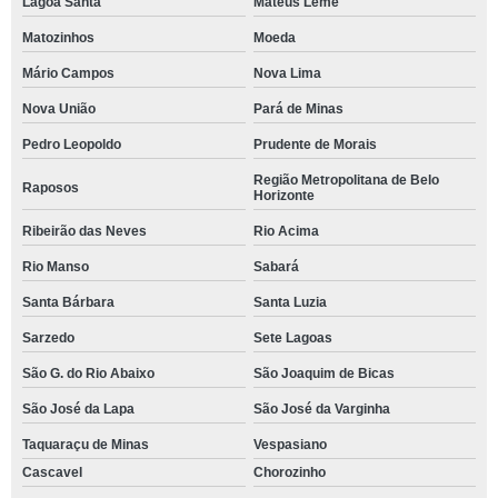
Lagoa Santa
Mateus Leme
Matozinhos
Moeda
Mário Campos
Nova Lima
Nova União
Pará de Minas
Pedro Leopoldo
Prudente de Morais
Região Metropolitana de Belo
Raposos
Horizonte
Ribeirão das Neves
Rio Acima
Rio Manso
Sabará
Santa Bárbara
Santa Luzia
Sarzedo
Sete Lagoas
São G. do Rio Abaixo
São Joaquim de Bicas
São José da Lapa
São José da Varginha
Taquaraçu de Minas
Vespasiano
Cascavel
Chorozinho