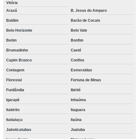
Vitória
Araxá
B. Jesus do Amparo
Baldim
Barão de Cocais
Belo Horizonte
Belo Vale
Betim
Bonfim
Brumadinho
Caeté
Capim Branco
Confins
Contagem
Esmeraldas
Florestal
Fortuna de Minas
Funilândia
Ibirité
Igarapé
Inhaúma
Itabirito
Itaguara
Itatiaiuçu
Itaúna
Jaboticatubas
Juatuba