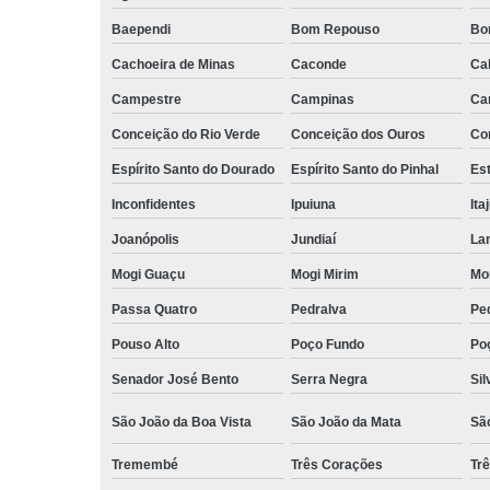
Baependi
Bom Repouso
Bo
Cachoeira de Minas
Caconde
Ca
Campestre
Campinas
Ca
Conceição do Rio Verde
Conceição dos Ouros
Co
Espírito Santo do Dourado
Espírito Santo do Pinhal
Est
Inconfidentes
Ipuiuna
Ita
Joanópolis
Jundiaí
La
Mogi Guaçu
Mogi Mirim
Mo
Passa Quatro
Pedralva
Pe
Pouso Alto
Poço Fundo
Po
Senador José Bento
Serra Negra
Sil
São João da Boa Vista
São João da Mata
Sã
Tremembé
Três Corações
Tr