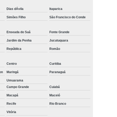
os
Empresa de Rastreamento Veicular
Dias dÁvila
Itaparica
to Veicular Belo Horizonte
Simões Filho
São Francisco do Conde
nto Veicular Minas Gerais
 de Rastreamento Veicular
Enseada do Suá
Fonte Grande
treamento
Rastreamento Automotivo
Jardim da Penha
Jucutuquara
streamento e Monitoramento Veicular
República
Romão
de Fadiga
Detector de Fadiga do Motorista
Centro
Curitiba
Sensor Anti Fadiga
Sensor de Fadiga
on
Maringá
Paranaguá
Sensor de Fadiga para Caminhões
Umuarama
 Sono para Motorista
Sensor Fadiga
Campo Grande
Cuiabá
r
Camera Veicular Gravador
Macapá
Maceió
dor
Gravador de Imagens Veiculares
Recife
Rio Branco
r Digital Veicular
Gravador Dvr Veicular
Vitória