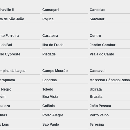
Empresa de Rastreamento de Veícul
haville II
Camaçari
Candeias
Empresa de Rastreamen
ta de São João
Pojuca
Salvador
Empresa de Rastreame
Empresa Especializada
to Ferreira
Caratoíra
Centro
Empresas de Monitoramento e Ras
a do Boi
Ilha do Frade
Jardim Camburi
Rastreamento de Veículos
Ra
rio Cypreste
Piedade
Praia do Canto
Rastreamento para Carros
Detector 
mpina da Lagoa
Campo Mourão
Cascavel
Detector de Fadiga para Motorista
arapuava
Londrina
Marechal Cândido Rond
Sensor de Fadiga e Distração
o Negro
Toledo
Ubiratã
Sensor de Fadiga Vw
Sensor de
lém
Boa Vista
Brasília
Camera Gravadora Veicula
taleza
Goiânia
João Pessoa
Cameras para Veiculos com Grava
lmas
Porto Alegre
Porto Velho
Gravador de Video Veicular
Gravado
o Luís
São Paulo
Teresina