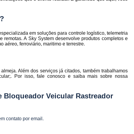
Gestão Frota de Veículos
Gest
s
s
Gestão Veicular de Frotas
Câmera 
m?
Empresa de Monitoramento de Fr
Monitoramento de Caminhões po
cializada em soluções para controle logístico, telemetria
s e remotas. A Sky System desenvolve produtos completos e
Monitoramento de Frota Belo Horizont
éreo, ferroviário, maritimo e terrestre.
Monitoramento de Frota Telemetr
Monitoramento de Horímetro
Mo
almeja. Além dos serviços já citados, também trabalhamos
Rastreamento e Monitoramento d
icular;. Por isso, fale conosco e saiba mais sobre nossa
Monitoramento de Veículos
Mon
Monitoramento Gps Veicu
e Bloqueador Veicular Rastreador
Monitoramento Veicular Belo Horizont
Monitoramento Veicular em Tempo Re
em contato por email.
Monitoramento Veicular por Câmeras
Monitoramento Veicular Via Satéli