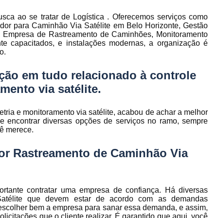
to
Gerenciamento de Frota de Empresa
sca ao se tratar de Logística . Oferecemos serviços como
Gerenciamento de
dor para Caminhão Via Satélite em Belo Horizonte, Gestão
to
ão, Empresa de Rastreamento de Caminhões, Monitoramento
Gerenciamento de Frota Espe
ente capacitados, e instalações modernas, a organização é
o.
Gerenciamento de Frota Manutenção
de
Gerenciamento de Frota para Emp
ção em tudo relacionado à controle
e
mento via satélite.
Empresa de Gestão de Frota de Veículos
Gestão de Frota
Gestão de Frota 
metria e monitoramento via satélite, acabou de achar a melhor
e
encontrar diversas opções de serviços no ramo, sempre
Gestão de Frota Belo Horizont
os
cê merece.
Gestão de Frota de Veículos P
ra
e
or Rastreamento de Caminhão Via
Gestão de Frota Minas Gerais
Gestão 
 de
Gestão de Frota de Veículos
Ges
Gestão de Frota de Veículos Minas Gerais
rtante contratar uma empresa de confiança. Há diversas
s
atélite que devem estar de acordo com as demandas
Gestão de Veículos
Gestão de Veículos
o escolher bem a empresa para sanar essa demanda, e assim,
a
icitações que o cliente realizar. É garantido que aqui, você