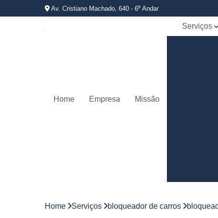
Av. Cristiano Machado, 640 - 6⁰ Andar
Serviços
Bloqueador
carros
Controle d
jornadas d
motorista
Home
Empresa
Missão
Controles 
frota
Empresas 
rastreamen
veicular
Gerenciame
de frotas
Gestão d
frotas
Home
Serviços
bloqueador de carros
bloquead
Gestão d