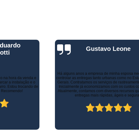
Rastreador de Carro e Moto
Rastreador de Veiculos Portatil
Rastreador Movel para Carro
Rastreador para Colocar em Car
Gustavo Leone
Rastreador Portátil para Veículos
Bloqueador e Rastreador Automotiv
Gps Veicular Rastreado
Há alguns anos a empresa de minha esposa necessitava de
controlar as entregas tanto urbanas como no Estado de Minas
Gerais. Contratamos os serviços de rastreamento e logística.
Rastreador Automotivo Belo Horizont
Inicialmente já economizamos com os custos com seguros.
Atualmente, contamos com diversos recursos que tornam as
Rastreador e Bloqueador Automotivo
entregas mais rápidas, ágeis e seguras.
Rastreador e Bloqueador Veicula
Rastreador Gps Automotivo
Empresa de Rastreamento de Caminhõe
Rastreador de Caminhão
Ras