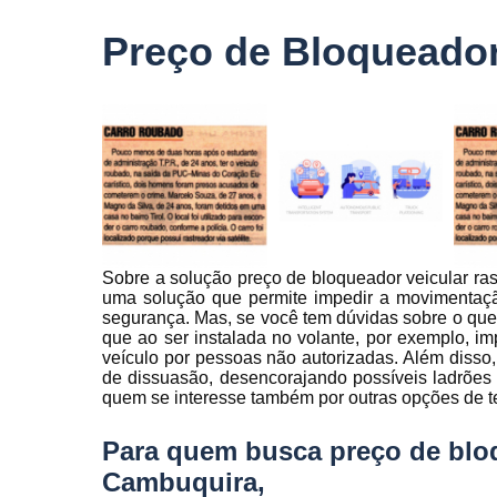
veículo
Preço de Bloqueador
Monitorame
de frotas
Monitoramen
veiculare
Rastreado
carro
Rastreador
automotivo
Sobre a solução preço de bloqueador veicular ras
Rastreador
uma solução que permite impedir a movimentaçã
de caminhõ
segurança. Mas, se você tem dúvidas sobre o que
Rastreador
que ao ser instalada no volante, por exemplo, im
de carros
veículo por pessoas não autorizadas. Além disso
de dissuasão, desencorajando possíveis ladrões
Rastreador
quem se interesse também por outras opções de te
para carro
Para quem busca preço de bloq
Rastreamen
de carro
Cambuquira,