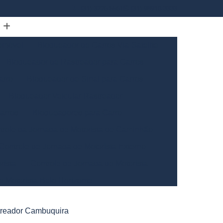
(31) 3226-5561
(31) 98910-3333
omóvel
Bloqueador de Carros Via Satelite
Bloqueador de Rastreador para Carros
arro
Bloqueador de Sinal para Carros
Bloqueador Veicular Rastreador
arros
Bloqueadores para Carro
trole da Jornada de Motorista de Caminhão
Controle de Jornada de Motorista Externo
rista
Controle de Jornada do Motorista
o Motorista Belo Horizonte
Gerais
Controle de Jornada dos Motoristas
streador Cambuquira
ntrole de Jornada Motorista de Caminhão