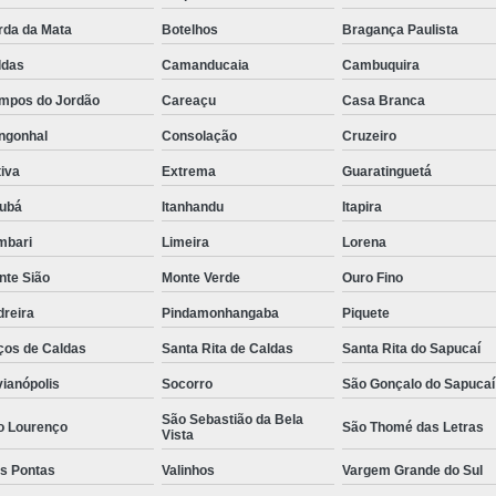
Rastreador por Satelite para Carros
rda da Mata
Botelhos
Bragança Paulista
Empresa Especializada em Rastreamento 
ldas
Camanducaia
Cambuquira
Rastreamento de Carro G
mpos do Jordão
Careaçu
Casa Branca
Rastreamento de Carros Belo Horizont
ngonhal
Consolação
Cruzeiro
iva
Extrema
Guaratinguetá
Rastreamento de Carros e Caminhões Via
jubá
Itanhandu
Itapira
Rastreamento de Carros por Satélite
mbari
Limeira
Lorena
Rastreamento para Carros e Camin
nte Sião
Monte Verde
Ouro Fino
Monitoramento e Rastreamento de Frotas 
dreira
Pindamonhangaba
Piquete
Rastreamento de Frota Via Sa
ços de Caldas
Santa Rita de Caldas
Santa Rita do Sapucaí
Rastreamento de Frotas Belo Horizonte
vianópolis
Socorro
São Gonçalo do Sapucaí
Rastreamento de Frotas Minas Gera
São Sebastião da Bela
o Lourenço
São Thomé das Letras
Vista
Rastreamento e Monitoramento d
ês Pontas
Valinhos
Vargem Grande do Sul
Rastreamento Veicular Frotas