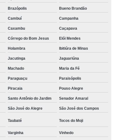
Empresa de Rastreamento de Automóveis
Brazópolis
Bueno Brandão
de Carros
Rastreamento Carros Via Satélite
Cambuí
Campanha
ps
Rastreamento de Carros
Caxambu
Caçapava
e
Rastreamento de Carros e Caminhões
Córrego do Bom Jesus
Elói Mendes
Holambra
Ibitiúra de Minas
 Gps
Rastreamento de Carros Minas Gerais
Jacutinga
Jaguariúna
Rastreamento de Carros Via Satélite
Machado
Maria da Fé
hões
Gestão de Frotas Rastreamento
Paraguaçu
Paraisópolis
de Caminhões
Rastreamento de Frota Veicular
Piracaia
Pouso Alegre
télite
Rastreamento de Frotas
Santo Antônio do Jardim
Senador Amaral
Rastreamento de Frotas com Tecnologia Gps
São José do Alegre
São José dos Campos
is
Rastreamento e Gestão de Frotas
Taubaté
Tocos do Moji
e Frotas
Rastreamento Frota Gps
Varginha
Vinhedo
Empresa de Rastreamento de Carros