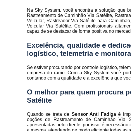
Rastreamen
de frota
Na Sky System, você encontra a solução que bu
Rastreamento de Caminhão Via Satélite, Rastrea
Rastreamen
Veicular, Rastreador Via Satélite para Caminh
veicular
Veicular Via Satélite. Com profissionais altam
capaz de se destacar de forma positiva no mercad
Sensores 
fadiga
Excelência, qualidade e dedica
Sistema d
logístico, telemetria e monitora
gravação
veicular
Se estiver procurando por controle logístico, tele
Sistema d
empresa do ramo. Com a Sky System você pode 
rastreament
contando com a qualidade e a excelência que vo
Sistemas pa
controle d
O melhor para quem procura p
manutenção
Satélite
frota
Sistemas
Quando se trata de
Sensor Anti Fadiga
é impo
veiculare
opções de Rastreamento de Caminhão Via S
apresentadas pelo cliente, por isso, é necessári
Telemetri
a mesma, atendendo de modo eficiente todas as sol