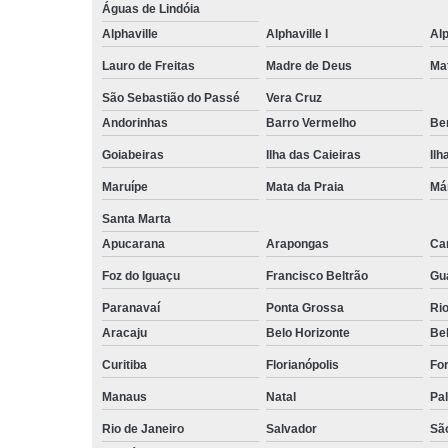
Águas de Lindóia
Alphaville
Alphaville I
Alp
Lauro de Freitas
Madre de Deus
Ma
São Sebastião do Passé
Vera Cruz
Andorinhas
Barro Vermelho
Ben
Goiabeiras
Ilha das Caieiras
Ilh
Maruípe
Mata da Praia
Má
Santa Marta
Apucarana
Arapongas
Ca
Foz do Iguaçu
Francisco Beltrão
Gu
Paranavaí
Ponta Grossa
Ri
Aracaju
Belo Horizonte
Be
Curitiba
Florianópolis
For
Manaus
Natal
Pa
Rio de Janeiro
Salvador
Sã