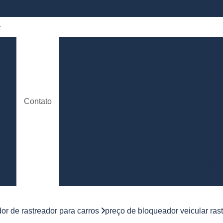
 de
Bloqueador Carro
Bloqueador de Aut
Bloqueador de Partida para Carros
e
Bloqueador de Sinal de Alarme de C
o
Bloqueador Rastreador Carro
Contato
de
Bloqueador Via Celular para C
Rastreador e Bloqueador Carro
Con
de
to
Controle de Jornada de Motorista
Controle de Jornada de Trabalho Moto
nto
Controle de Jornada d
e
Controle de Jornada do Motorista Minas 
or de rastreador para carros
preço de bloqueador veicular ra
Controle de Jornada Motorista
Co
e