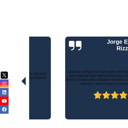
Jorge Eduardo
Rizzotti
Quando comprei fui muito bem atendido na hora da venda e
ltíssimo
pelo suporte! Não demoraram para marcar a instalação e o
ativas!
técnico tomou todo cuidado com meu carro. Estou trocando de
veículo e vou instalar no outro! Recomendo!