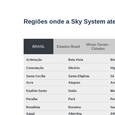
Regiões onde a Sky System at
Minas Gerais -
BRASIL
Estados Brasil
Cidades
Aclimação
Bela Vista
Bix
Consolação
Glicério
Hig
Santa Cecília
Santa Efigênia
Sé
Acre
Alagoas
Am
Espírito Santo
Goiás
Ma
Paraíba
Pará
Pe
Rondônia
Roraima
San
Aguaí
Albertina
Al