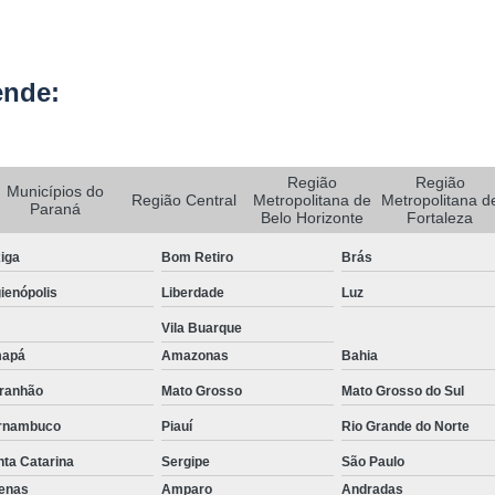
Rastreador de Caminhão Minas Ge
Rastreador para Caminhão
Ra
ende:
Rastreador Satelital para Caminhões
Rastreamento de Caminhão Via Satélite
Empresa de Rastreador Veicular
Emp
Região
Região
Municípios do
Região Central
Metropolitana de
Metropolitana d
Paraná
Rastreador de Automóveis
Rastreador d
Belo Horizonte
Fortaleza
Rastreador de Carro Minas Ger
iga
Bom Retiro
Brás
Rastreador para Carros
ienópolis
Liberdade
Luz
Vila Buarque
Rastreador Veicular para Carros de 
apá
Amazonas
Bahia
Rastreador Veicular Particular
Gps Ras
ranhão
Mato Grosso
Mato Grosso do Sul
Rastreador do Carro
Rastread
rnambuco
Piauí
Rio Grande do Norte
Rastreador Gps para Carro
Rastr
ta Catarina
Sergipe
São Paulo
Rastreador para Carros com Escut
fenas
Amparo
Andradas