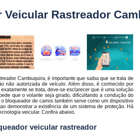
Controle Jornada de Trabalho Motorista
 Veicular Rastreador Cam
nto
Controle de Abastecimento de Combust
Controle de Abastecimento de Veícu
tos
s
Controle de Frota
Controle de Frota Be
r
Controle de Frota de Caminhõe
Controle de Manutenção de Frota de
es
s
Sistema de Fadiga
Empresa de Rast
treador Cambuquira, é importante que saiba que se trata de
es
Empresa de Rastreadores de Veicul
o não autorizada de veículo. Além disso, é conhecido por
es
 exatamente se trata, deve-se esclarecer que é uma solução
Empresa de Rastreamento de Moto
es
pede que o volante seja girado, dificultando a condução do
, o bloqueador de carros também serve como um dispositivo
Empresa de Rastreamento por Sat
 ao demonstrar a existência de um sistema de proteção. Há
es
Empresa Rastreadores
Empresa Rastre
cnologia veicular. Confira abaixo.
s
Gerenciamento de Frota Belo Horizon
ueador veicular rastreador
to
Gerenciamento de Frota de Caminh