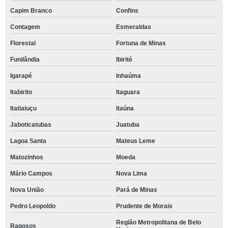
Capim Branco
Confins
Contagem
Esmeraldas
Florestal
Fortuna de Minas
Funilândia
Ibirité
Igarapé
Inhaúma
Itabirito
Itaguara
Itatiaiuçu
Itaúna
Jaboticatubas
Juatuba
Lagoa Santa
Mateus Leme
Matozinhos
Moeda
Mário Campos
Nova Lima
Nova União
Pará de Minas
Pedro Leopoldo
Prudente de Morais
Região Metropolitana de Belo
Raposos