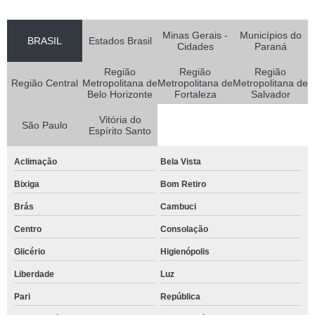
Minas Gerais -
Municípios do
BRASIL
Estados Brasil
Cidades
Paraná
Região
Região
Região
Região Central
Metropolitana de
Metropolitana de
Metropolitana de
Belo Horizonte
Fortaleza
Salvador
Vitória do
São Paulo
Espírito Santo
Aclimação
Bela Vista
Bixiga
Bom Retiro
Brás
Cambuci
Centro
Consolação
Glicério
Higienópolis
Liberdade
Luz
Pari
República