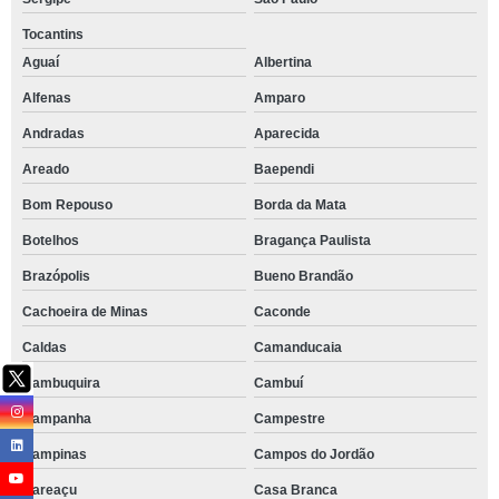
Tocantins
Aguaí
Albertina
Alfenas
Amparo
Andradas
Aparecida
Areado
Baependi
Bom Repouso
Borda da Mata
Botelhos
Bragança Paulista
Brazópolis
Bueno Brandão
Cachoeira de Minas
Caconde
Caldas
Camanducaia
Cambuquira
Cambuí
Campanha
Campestre
Campinas
Campos do Jordão
Careaçu
Casa Branca