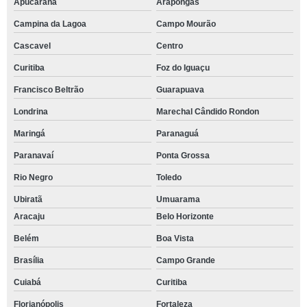
Apucarana
Arapongas
Campina da Lagoa
Campo Mourão
Cascavel
Centro
Curitiba
Foz do Iguaçu
Francisco Beltrão
Guarapuava
Londrina
Marechal Cândido Rondon
Maringá
Paranaguá
Paranavaí
Ponta Grossa
Rio Negro
Toledo
Ubiratã
Umuarama
Aracaju
Belo Horizonte
Belém
Boa Vista
Brasília
Campo Grande
Cuiabá
Curitiba
Florianópolis
Fortaleza