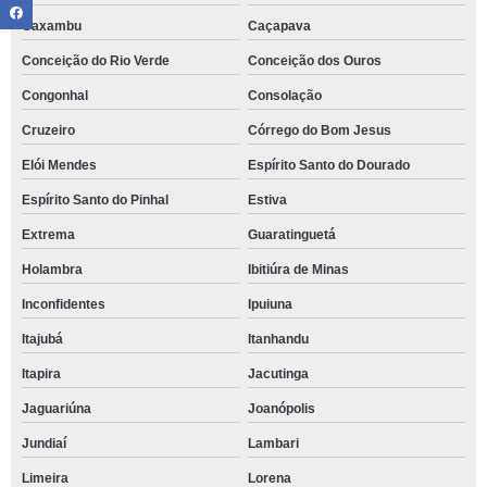
Caxambu
Caçapava
Conceição do Rio Verde
Conceição dos Ouros
Congonhal
Consolação
Cruzeiro
Córrego do Bom Jesus
Elói Mendes
Espírito Santo do Dourado
Espírito Santo do Pinhal
Estiva
Extrema
Guaratinguetá
Holambra
Ibitiúra de Minas
Inconfidentes
Ipuiuna
Itajubá
Itanhandu
Itapira
Jacutinga
Jaguariúna
Joanópolis
Jundiaí
Lambari
Limeira
Lorena