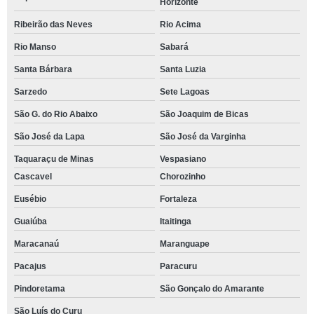
Horizonte
Ribeirão das Neves
Rio Acima
Rio Manso
Sabará
Santa Bárbara
Santa Luzia
Sarzedo
Sete Lagoas
São G. do Rio Abaixo
São Joaquim de Bicas
São José da Lapa
São José da Varginha
Taquaraçu de Minas
Vespasiano
Cascavel
Chorozinho
Eusébio
Fortaleza
Guaiúba
Itaitinga
Maracanaú
Maranguape
Pacajus
Paracuru
Pindoretama
São Gonçalo do Amarante
São Luís do Curu