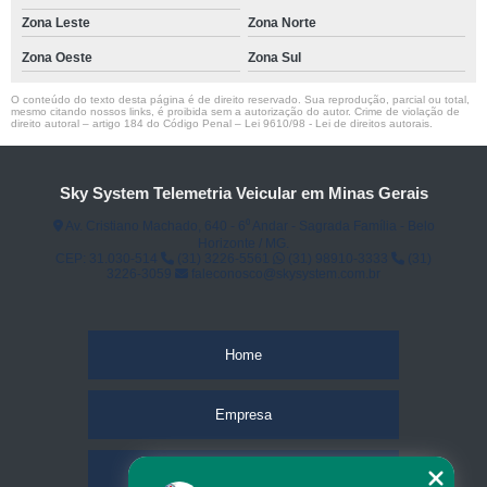
Zona Leste
Zona Norte
Zona Oeste
Zona Sul
O conteúdo do texto desta página é de direito reservado. Sua reprodução, parcial ou total,
mesmo citando nossos links, é proibida sem a autorização do autor. Crime de violação de
direito autoral – artigo 184 do Código Penal –
Lei 9610/98 - Lei de direitos autorais
.
Sky System Telemetria Veicular em Minas Gerais
Av. Cristiano Machado, 640 - 6⁰ Andar - Sagrada Família - Belo
Horizonte / MG.
CEP: 31.030-514
(31) 3226-5561
(31) 98910-3333
(31)
3226-3059
faleconosco@skysystem.com.br
Home
Empresa
Missão