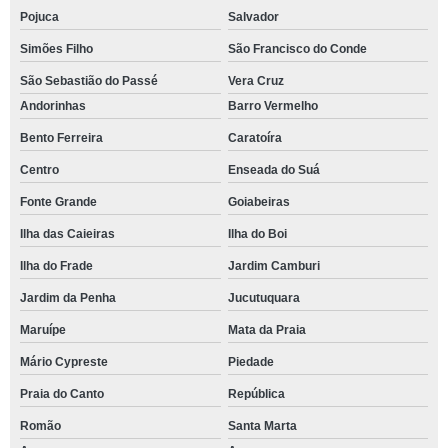
Pojuca
Salvador
Simões Filho
São Francisco do Conde
São Sebastião do Passé
Vera Cruz
Andorinhas
Barro Vermelho
Bento Ferreira
Caratoíra
Centro
Enseada do Suá
Fonte Grande
Goiabeiras
Ilha das Caieiras
Ilha do Boi
Ilha do Frade
Jardim Camburi
Jardim da Penha
Jucutuquara
Maruípe
Mata da Praia
Mário Cypreste
Piedade
Praia do Canto
República
Romão
Santa Marta