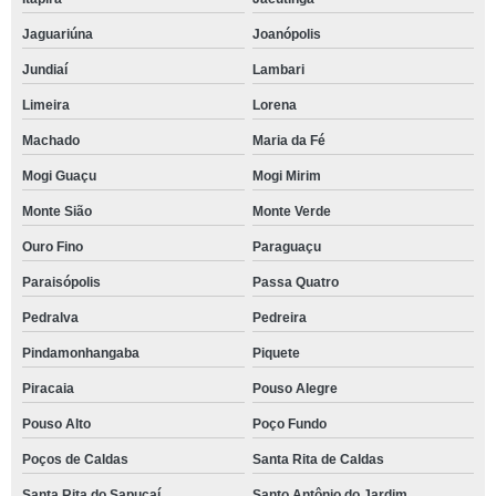
Jaguariúna
Joanópolis
Jundiaí
Lambari
Limeira
Lorena
Machado
Maria da Fé
Mogi Guaçu
Mogi Mirim
Monte Sião
Monte Verde
Ouro Fino
Paraguaçu
Paraisópolis
Passa Quatro
Pedralva
Pedreira
Pindamonhangaba
Piquete
Piracaia
Pouso Alegre
Pouso Alto
Poço Fundo
Poços de Caldas
Santa Rita de Caldas
Santa Rita do Sapucaí
Santo Antônio do Jardim