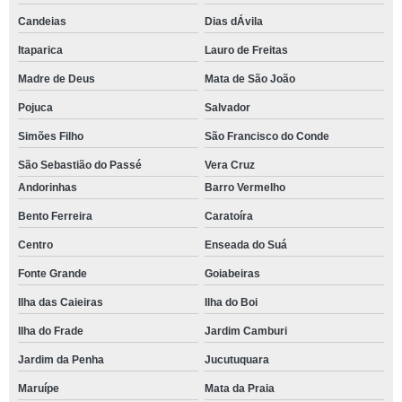
Candeias
Dias dÁvila
Itaparica
Lauro de Freitas
Madre de Deus
Mata de São João
Pojuca
Salvador
Simões Filho
São Francisco do Conde
São Sebastião do Passé
Vera Cruz
Andorinhas
Barro Vermelho
Bento Ferreira
Caratoíra
Centro
Enseada do Suá
Fonte Grande
Goiabeiras
Ilha das Caieiras
Ilha do Boi
Ilha do Frade
Jardim Camburi
Jardim da Penha
Jucutuquara
Maruípe
Mata da Praia