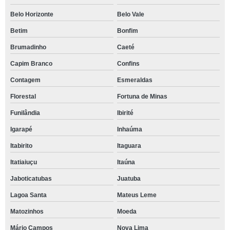
Belo Horizonte
Belo Vale
Betim
Bonfim
Brumadinho
Caeté
Capim Branco
Confins
Contagem
Esmeraldas
Florestal
Fortuna de Minas
Funilândia
Ibirité
Igarapé
Inhaúma
Itabirito
Itaguara
Itatiaiuçu
Itaúna
Jaboticatubas
Juatuba
Lagoa Santa
Mateus Leme
Matozinhos
Moeda
Mário Campos
Nova Lima