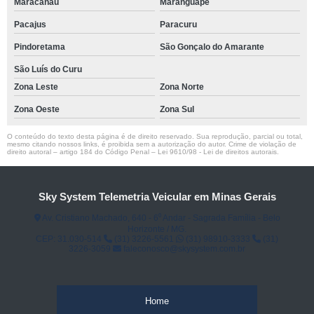
Maracanaú
Maranguape
Pacajus
Paracuru
Pindoretama
São Gonçalo do Amarante
São Luís do Curu
Zona Leste
Zona Norte
Zona Oeste
Zona Sul
O conteúdo do texto desta página é de direito reservado. Sua reprodução, parcial ou total,
mesmo citando nossos links, é proibida sem a autorização do autor. Crime de violação de
direito autoral – artigo 184 do Código Penal –
Lei 9610/98 - Lei de direitos autorais
.
Sky System Telemetria Veicular em Minas Gerais
Av. Cristiano Machado, 640 - 6⁰ Andar - Sagrada Família - Belo
Horizonte / MG.
CEP: 31.030-514
(31) 3226-5561
(31) 98910-3333
(31)
3226-3059
faleconosco@skysystem.com.br
Home