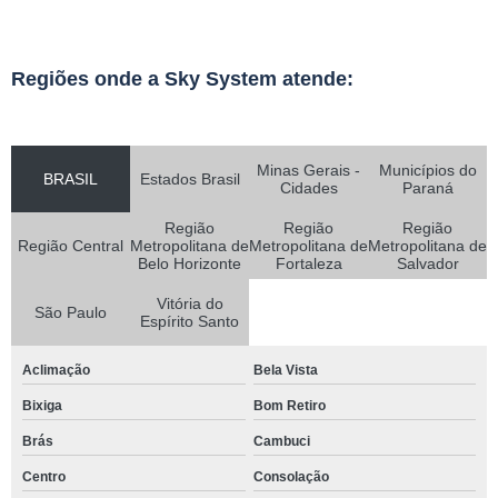
Regiões onde a Sky System atende:
Minas Gerais -
Municípios do
BRASIL
Estados Brasil
Cidades
Paraná
Região
Região
Região
Região Central
Metropolitana de
Metropolitana de
Metropolitana de
Belo Horizonte
Fortaleza
Salvador
Vitória do
São Paulo
Espírito Santo
Aclimação
Bela Vista
Bixiga
Bom Retiro
Brás
Cambuci
Centro
Consolação