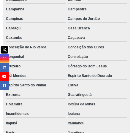
Campanha
Campestre
Campinas
Campos do Jordão
Careaçu
Casa Branca
Caxambu
Caçapava
Conceição do Rio Verde
Conceição dos Ouros
Congonhal
Consolação
Cruzeiro
Córrego do Bom Jesus
Elói Mendes
Espírito Santo do Dourado
Espírito Santo do Pinhal
Estiva
Extrema
Guaratinguetá
Holambra
Ibitiúra de Minas
Inconfidentes
Ipuiuna
Itajubá
Itanhandu
Itapira
Jacutinga