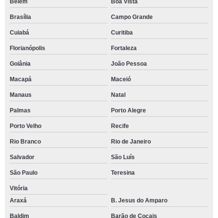
Belém
Boa Vista
Brasília
Campo Grande
Cuiabá
Curitiba
Florianópolis
Fortaleza
Goiânia
João Pessoa
Macapá
Maceió
Manaus
Natal
Palmas
Porto Alegre
Porto Velho
Recife
Rio Branco
Rio de Janeiro
Salvador
São Luís
São Paulo
Teresina
Vitória
Araxá
B. Jesus do Amparo
Baldim
Barão de Cocais