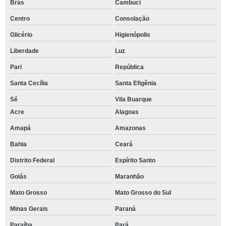
Brás
Cambuci
Centro
Consolação
Glicério
Higienópolis
Liberdade
Luz
Pari
República
Santa Cecília
Santa Efigênia
Sé
Vila Buarque
Acre
Alagoas
Amapá
Amazonas
Bahia
Ceará
Distrito Federal
Espírito Santo
Goiás
Maranhão
Mato Grosso
Mato Grosso do Sul
Minas Gerais
Paraná
Paraíba
Pará