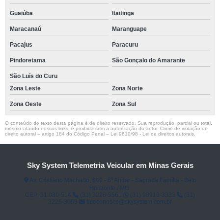
Guaiúba
Itaitinga
Maracanaú
Maranguape
Pacajus
Paracuru
Pindoretama
São Gonçalo do Amarante
São Luís do Curu
Zona Leste
Zona Norte
Zona Oeste
Zona Sul
O conteúdo do texto desta página é de direito reservado. Sua reprodução, parcial ou total,
mesmo citando nossos links, é proibida sem a autorização do autor. Crime de violação de
direito autoral – artigo 184 do Código Penal –
Lei 9610/98 - Lei de direitos autorais
.
Sky System Telemetria Veicular em Minas Gerais
Av. Cristiano Machado, 640 - 6⁰ Andar - Sagrada Família - Belo
Horizonte / MG.
CEP: 31.030-514
(31) 3226-5561
(31) 98910-3333
(31)
3226-3059
faleconosco@skysystem.com.br