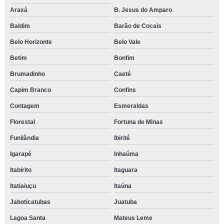
Araxá
B. Jesus do Amparo
Baldim
Barão de Cocais
Belo Horizonte
Belo Vale
Betim
Bonfim
Brumadinho
Caeté
Capim Branco
Confins
Contagem
Esmeraldas
Florestal
Fortuna de Minas
Funilândia
Ibirité
Igarapé
Inhaúma
Itabirito
Itaguara
Itatiaiuçu
Itaúna
Jaboticatubas
Juatuba
Lagoa Santa
Mateus Leme