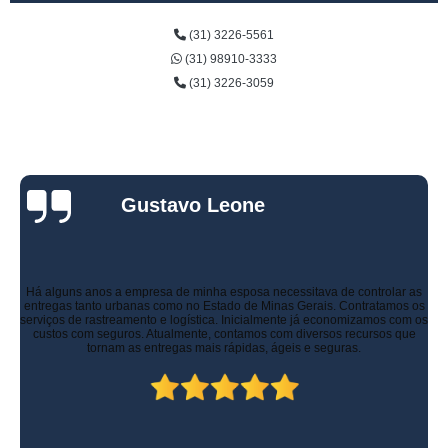
(31) 3226-5561
(31) 98910-3333
(31) 3226-3059
Gustavo Leone
Há alguns anos a empresa de minha esposa necessitava de controlar as
entregas tanto urbanas como no Estado de Minas Gerais. Contratamos os
serviços de rastreamento e logística. Inicialmente já economizamos com os
custos com seguros. Atualmente, contamos com diversos recursos que
tornam as entregas mais rápidas, ágeis e seguras.