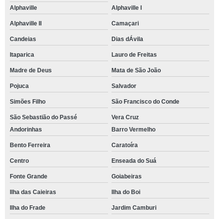
Alphaville
Alphaville I
Alphaville II
Camaçari
Candeias
Dias dÁvila
Itaparica
Lauro de Freitas
Madre de Deus
Mata de São João
Pojuca
Salvador
Simões Filho
São Francisco do Conde
São Sebastião do Passé
Vera Cruz
Andorinhas
Barro Vermelho
Bento Ferreira
Caratoíra
Centro
Enseada do Suá
Fonte Grande
Goiabeiras
Ilha das Caieiras
Ilha do Boi
Ilha do Frade
Jardim Camburi