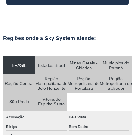
Regiões onde a Sky System atende:
Minas Gerais -
Municípios do
BRASIL
Estados Brasil
Cidades
Paraná
Região
Região
Região
Região Central
Metropolitana de
Metropolitana de
Metropolitana de
Belo Horizonte
Fortaleza
Salvador
Vitória do
São Paulo
Espírito Santo
Aclimação
Bela Vista
Bixiga
Bom Retiro