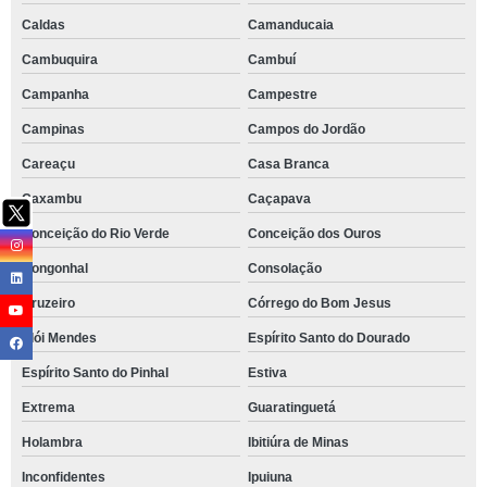
Caldas
Camanducaia
Cambuquira
Cambuí
Campanha
Campestre
Campinas
Campos do Jordão
Careaçu
Casa Branca
Caxambu
Caçapava
Conceição do Rio Verde
Conceição dos Ouros
Congonhal
Consolação
Cruzeiro
Córrego do Bom Jesus
Elói Mendes
Espírito Santo do Dourado
Espírito Santo do Pinhal
Estiva
Extrema
Guaratinguetá
Holambra
Ibitiúra de Minas
Inconfidentes
Ipuiuna