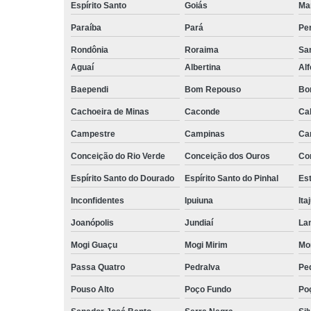
Espírito Santo
Goiás
Ma
Paraíba
Pará
Pe
Rondônia
Roraima
San
Aguaí
Albertina
Al
Baependi
Bom Repouso
Bo
Cachoeira de Minas
Caconde
Ca
Campestre
Campinas
Ca
Conceição do Rio Verde
Conceição dos Ouros
Co
Espírito Santo do Dourado
Espírito Santo do Pinhal
Est
Inconfidentes
Ipuiuna
Ita
Joanópolis
Jundiaí
La
Mogi Guaçu
Mogi Mirim
Mo
Passa Quatro
Pedralva
Pe
Pouso Alto
Poço Fundo
Po