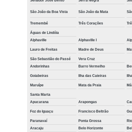
Senador José Bento
Serra Negra
Sil
São João da Boa Vista
São João da Mata
Sã
Tremembé
Três Corações
Tr
Águas de Lindóia
Alphaville
Alphaville I
Alp
Lauro de Freitas
Madre de Deus
Ma
São Sebastião do Passé
Vera Cruz
Andorinhas
Barro Vermelho
Ben
Goiabeiras
Ilha das Caieiras
Ilh
Maruípe
Mata da Praia
Má
Santa Marta
Apucarana
Arapongas
Ca
Foz do Iguaçu
Francisco Beltrão
Gu
Paranavaí
Ponta Grossa
Ri
Aracaju
Belo Horizonte
Be