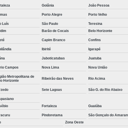
Empresa de Rastreamento de Veícul
taleza
Goiânia
João Pessoa
Empresa de Rastreamen
lmas
Porto Alegre
Porto Velho
Empresa de Rastreame
o Luís
São Paulo
Teresina
ldim
Barão de Cocais
Belo Horizonte
Empresa Especializada
eté
Capim Branco
Confins
Empresas de Monitoramento e Ras
ilândia
Ibirité
Igarapé
Rastreamento de Veículos
Ra
úna
Jaboticatubas
Juatuba
Rastreamento para Carros
Detector 
rio Campos
Nova Lima
Nova União
Detector de Fadiga para Motorista
ião Metropolitana de
Ribeirão das Neves
Rio Acima
o Horizonte
Sensor de Fadiga e Distração
rzedo
Sete Lagoas
São G. do Rio Abaixo
Sensor de Fadiga Vw
Sensor de
spasiano
Camera Gravadora Veicula
sébio
Fortaleza
Guaiúba
Cameras para Veiculos com Grava
racuru
Pindoretama
São Gonçalo do Amaran
Gravador de Video Veicular
Gravado
e
Zona Oeste