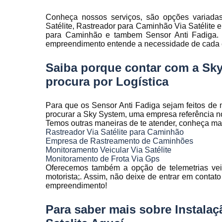
Rastreamen
de frota
Conheça nossos serviços, são opções variad
Satélite, Rastreador para Caminhão Via Satélite e
Rastreamen
para Caminhão e tambem Sensor Anti Fadiga. Co
veicular
empreendimento entende a necessidade de cada cl
Sensores 
Saiba porque contar com a Sk
fadiga
procura por Logística
Sistema d
gravação
veicular
Para que os Sensor Anti Fadiga sejam feitos de 
procurar a Sky System, uma empresa referência no
Sistema d
Temos outras maneiras de te atender, conheça ma
rastreament
Rastreador Via Satélite para Caminhão
Empresa de Rastreamento de Caminhões
Sistemas pa
Monitoramento Veicular Via Satélite
controle d
Monitoramento de Frota Via Gps
manutenção
Oferecemos também a opção de telemetrias veicu
frota
motorista;. Assim, não deixe de entrar em contat
empreendimento!
Sistemas
veiculare
Para saber mais sobre Instala
Telemetri