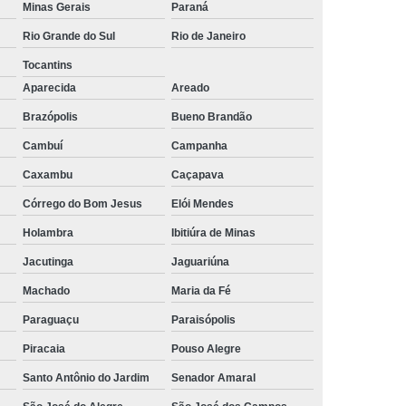
Minas Gerais
Paraná
rais
Rastreador Gps para Caminhão
Rio Grande do Sul
Rio de Janeiro
streador para Caminhão Via Satélite
Tocantins
Rastreador Via Satélite para Caminhão
Aparecida
Areado
Sistema de Rastreamento de Caminhões
Brazópolis
Bueno Brandão
Cambuí
Campanha
resa Especializada em Rastreador de Carro
Caxambu
Caçapava
e Carro
Rastreador de Carro Belo Horizonte
Córrego do Bom Jesus
Elói Mendes
ais
Rastreador Gps para Carros
Holambra
Ibitiúra de Minas
Rastreador Veicular para Carro
Jacutinga
Jaguariúna
Empresa
Rastreador Veicular para Frota
Machado
Maria da Fé
treador para Carros
Rastreador de Carros
Paraguaçu
Paraisópolis
or em Carro
Rastreador Gps Carro
Piracaia
Pouso Alegre
eador no Carro
Rastreador para Carro
Santo Antônio do Jardim
Senador Amaral
a
Rastreador para Colocar no Carro