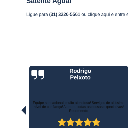
Satelite Aguaí
Telemetria
veiculare
Ligue para
(31) 3226-5561
ou
clique aqui
e entre 
Jorge Eduardo
Rizzotti
Quando comprei fui muito bem atendido na hora da venda e
ltíssimo
pelo suporte! Não demoraram para marcar a instalação e o
ativas!
técnico tomou todo cuidado com meu carro. Estou trocando de
veículo e vou instalar no outro! Recomendo!