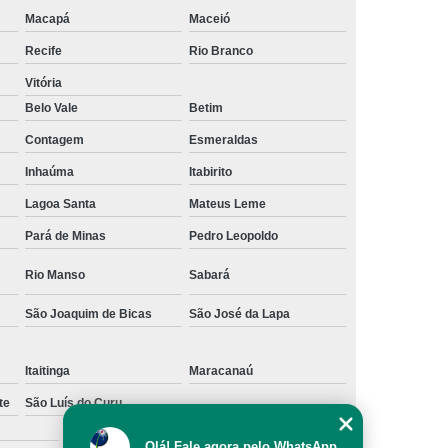
os
Empresa de Rastreamento Veicular
Macapá
Maceió
to Veicular Belo Horizonte
Recife
Rio Branco
nto Veicular Minas Gerais
Vitória
Belo Vale
Betim
 de Rastreamento Veicular
Contagem
Esmeraldas
treamento
Rastreamento Automotivo
Inhaúma
Itabirito
streamento e Monitoramento Veicular
Lagoa Santa
Mateus Leme
de Fadiga
Detector de Fadiga do Motorista
Pará de Minas
Pedro Leopoldo
Sensor Anti Fadiga
Sensor de Fadiga
Rio Manso
Sabará
Sensor de Fadiga para Caminhões
São Joaquim de Bicas
São José da Lapa
 Sono para Motorista
Sensor Fadiga
r
Camera Veicular Gravador
Itaitinga
Maracanaú
dor
Gravador de Imagens Veiculares
te
São Luís do Curu
r Digital Veicular
Gravador Dvr Veicular
Zona Sul
Olá! Fale agora pelo WhatsApp