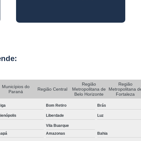
Rastreador de Carro e Moto
Rastreador de Veiculos Portatil
Rastreador Movel para Carro
Rastreador para Colocar em Car
Rastreador Portátil para Veículos
ende:
Bloqueador e Rastreador Automotiv
Gps Veicular Rastreado
Região
Região
Rastreador Automotivo Belo Horizont
Municípios do
Região Central
Metropolitana de
Metropolitana d
Paraná
Belo Horizonte
Fortaleza
Rastreador e Bloqueador Automotivo
iga
Bom Retiro
Brás
Rastreador e Bloqueador Veicula
ienópolis
Liberdade
Luz
Rastreador Gps Automotivo
Vila Buarque
Empresa de Rastreamento de Caminhõe
apá
Amazonas
Bahia
Rastreador de Caminhão
Ras