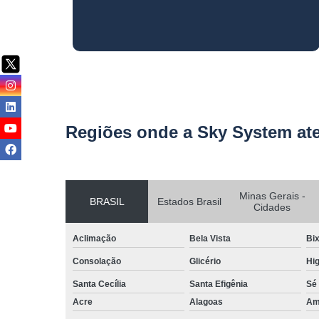
Regiões onde a Sky System at
Minas Gerais -
BRASIL
Estados Brasil
Cidades
Aclimação
Bela Vista
Bix
Consolação
Glicério
Hig
Santa Cecília
Santa Efigênia
Sé
Acre
Alagoas
Am