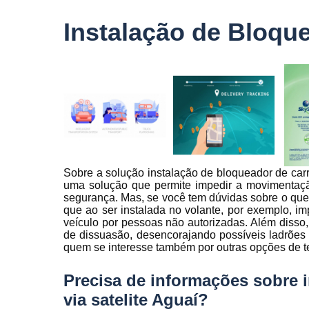
veículo
Instalação de Bloque
Monitorame
de frotas
Monitoramen
veiculare
Rastreado
carro
Rastreador
automotivo
Sobre a solução instalação de bloqueador de carro
Rastreador
uma solução que permite impedir a movimentaçã
de caminhõ
segurança. Mas, se você tem dúvidas sobre o que
Rastreador
que ao ser instalada no volante, por exemplo, im
de carros
veículo por pessoas não autorizadas. Além disso
de dissuasão, desencorajando possíveis ladrões
Rastreador
quem se interesse também por outras opções de te
para carro
Precisa de informações sobre 
Rastreamen
de carro
via satelite Aguaí?