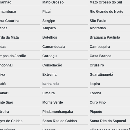
ranhão
Mato Grosso
Mato Grosso do Sul
Rastreador de Caminhão Minas Ge
rnambuco
Piauí
Rio Grande do Norte
Rastreador para Caminhão
Ra
ta Catarina
Sergipe
São Paulo
Rastreador Satelital para Caminhões
fenas
Amparo
Andradas
Rastreamento de Caminhão Via Satélite
rda da Mata
Botelhos
Bragança Paulista
ldas
Camanducaia
Cambuquira
Empresa de Rastreador Veicular
Emp
mpos do Jordão
Careaçu
Casa Branca
Rastreador de Automóveis
Rastreador d
ngonhal
Consolação
Cruzeiro
Rastreador de Carro Minas Ger
iva
Extrema
Guaratinguetá
Rastreador para Carros
jubá
Itanhandu
Itapira
Rastreador Veicular para Carros de 
mbari
Limeira
Lorena
Rastreador Veicular Particular
Gps Ras
nte Sião
Monte Verde
Ouro Fino
Rastreador do Carro
Rastread
dreira
Pindamonhangaba
Piquete
Rastreador Gps para Carro
Rastr
ços de Caldas
Santa Rita de Caldas
Santa Rita do Sapucaí
Rastreador para Carros com Escut