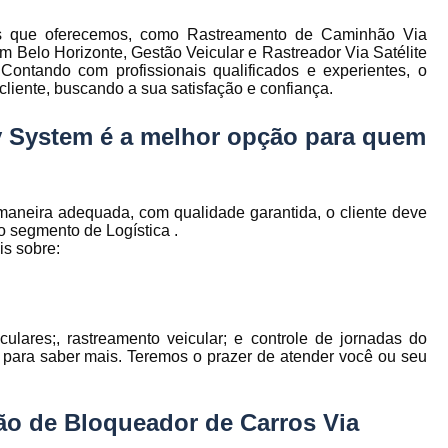
to
Gerenciamento de Frota de Empresa
as que oferecemos, como Rastreamento de Caminhão Via
Gerenciamento de
m Belo Horizonte, Gestão Veicular e Rastreador Via Satélite
to
ntando com profissionais qualificados e experientes, o
Gerenciamento de Frota Espe
iente, buscando a sua satisfação e confiança.
Gerenciamento de Frota Manutenção
de
y System é a melhor opção para quem
Gerenciamento de Frota para Emp
e
Empresa de Gestão de Frota de Veículos
maneira adequada, com qualidade garantida, o cliente deve
Gestão de Frota
Gestão de Frota 
 segmento de Logística .
e
is sobre:
Gestão de Frota Belo Horizont
os
Gestão de Frota de Veículos P
ra
e
Gestão de Frota Minas Gerais
Gestão 
 de
lares;, rastreamento veicular; e controle de jornadas do
Gestão de Frota de Veículos
Ges
o para saber mais. Teremos o prazer de atender você ou seu
Gestão de Frota de Veículos Minas Gerais
s
ção de Bloqueador de Carros Via
Gestão de Veículos
Gestão de Veículos
a