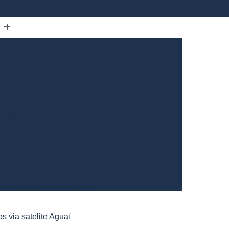
(31) 3226-5561
(31) 98910-3333
omóvel
Bloqueador de Carros Via Satelite
Bloqueador de Rastreador para Carros
arro
Bloqueador de Sinal para Carros
Bloqueador Veicular Rastreador
arros
Bloqueadores para Carro
trole da Jornada de Motorista de Caminhão
Controle de Jornada de Motorista Externo
rista
Controle de Jornada do Motorista
o Motorista Belo Horizonte
Gerais
Controle de Jornada dos Motoristas
s via satelite Aguaí
ntrole de Jornada Motorista de Caminhão