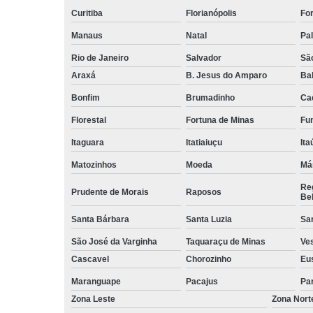
Curitiba
Florianópolis
For
Manaus
Natal
Pa
Rio de Janeiro
Salvador
Sã
Araxá
B. Jesus do Amparo
Ba
Bonfim
Brumadinho
Ca
Florestal
Fortuna de Minas
Fun
Itaguara
Itatiaiuçu
Ita
Matozinhos
Moeda
Má
Reg
Prudente de Morais
Raposos
Bel
Santa Bárbara
Santa Luzia
Sa
São José da Varginha
Taquaraçu de Minas
Ve
Cascavel
Chorozinho
Eu
Maranguape
Pacajus
Pa
Zona Leste
Zona Nort