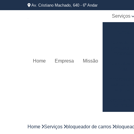
Av. Cristiano Machado, 640 - 6⁰ Andar
Serviços
Bloqueador
carros
Controle d
jornadas d
motorista
Home
Empresa
Missão
Controles 
frota
Empresas 
rastreamen
veicular
Gerenciame
de frotas
Gestão d
frotas
Home
Serviços
bloqueador de carros
bloquead
Gestão d