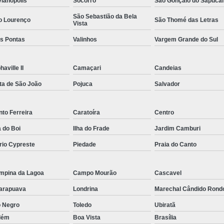
vianópolis
Socorro
São Gonçalo do Sapucaí
Rastreador por Satelite para Carros
São Sebastião da Bela
o Lourenço
São Thomé das Letras
Vista
Empresa Especializada em Rastreamento 
ês Pontas
Valinhos
Vargem Grande do Sul
Rastreamento de Carro G
Rastreamento de Carros Belo Horizont
haville II
Camaçari
Candeias
Rastreamento de Carros e Caminhões Via
ta de São João
Pojuca
Salvador
Rastreamento de Carros por Satélite
Rastreamento para Carros e Camin
to Ferreira
Caratoíra
Centro
a do Boi
Ilha do Frade
Jardim Camburi
Monitoramento e Rastreamento de Frotas 
rio Cypreste
Piedade
Praia do Canto
Rastreamento de Frota Via Sa
Rastreamento de Frotas Belo Horizonte
mpina da Lagoa
Campo Mourão
Cascavel
Rastreamento de Frotas Minas Gera
arapuava
Londrina
Marechal Cândido Rond
Rastreamento e Monitoramento d
o Negro
Toledo
Ubiratã
Rastreamento Veicular Frotas
lém
Boa Vista
Brasília