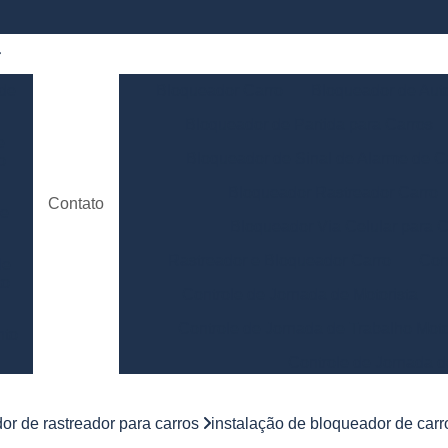
 de
Bloqueador Carro
Bloqueador de Aut
Bloqueador de Partida para Carros
e
Bloqueador de Sinal de Alarme de C
o
Bloqueador Rastreador Carro
Contato
de
Bloqueador Via Celular para C
Rastreador e Bloqueador Carro
Con
de
to
Controle de Jornada de Motorista
Controle de Jornada de Trabalho Moto
nto
Controle de Jornada d
e
Controle de Jornada do Motorista Minas 
or de rastreador para carros
instalação de bloqueador de carro
Controle de Jornada Motorista
Co
e