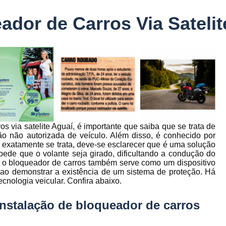
Controle Jornada de Trabalho Motorista
ador de Carros Via Satelit
nto
Controle de Abastecimento de Combust
Controle de Abastecimento de Veícu
tos
s
Controle de Frota
Controle de Frota Be
r
Controle de Frota de Caminhõe
Controle de Manutenção de Frota de
es
s
Sistema de Fadiga
Empresa de Rast
s via satelite Aguaí, é importante que saiba que se trata de
es
Empresa de Rastreadores de Veicul
o não autorizada de veículo. Além disso, é conhecido por
es
 exatamente se trata, deve-se esclarecer que é uma solução
Empresa de Rastreamento de Moto
es
pede que o volante seja girado, dificultando a condução do
, o bloqueador de carros também serve como um dispositivo
Empresa de Rastreamento por Sat
 ao demonstrar a existência de um sistema de proteção. Há
es
Empresa Rastreadores
Empresa Rastre
cnologia veicular. Confira abaixo.
s
Gerenciamento de Frota Belo Horizon
instalação de bloqueador de carros
to
Gerenciamento de Frota de Caminh