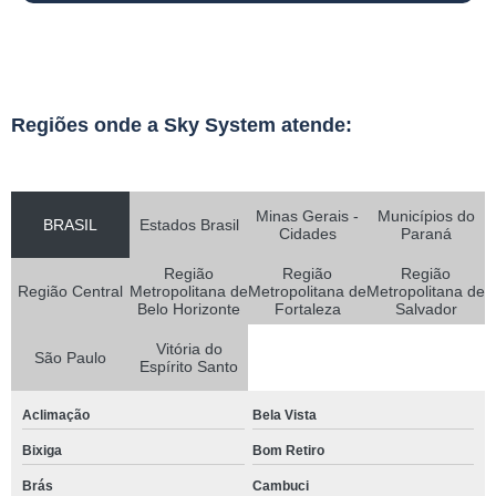
Regiões onde a Sky System atende:
Minas Gerais -
Municípios do
BRASIL
Estados Brasil
Cidades
Paraná
Região
Região
Região
Região Central
Metropolitana de
Metropolitana de
Metropolitana de
Belo Horizonte
Fortaleza
Salvador
Vitória do
São Paulo
Espírito Santo
Aclimação
Bela Vista
Bixiga
Bom Retiro
Brás
Cambuci