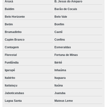
Araxá
B. Jesus do Amparo
Baldim
Barão de Cocais
Belo Horizonte
Belo Vale
Betim
Bonfim
Brumadinho
Caeté
Capim Branco
Confins
Contagem
Esmeraldas
Florestal
Fortuna de Minas
Funilândia
Ibirité
Igarapé
Inhaúma
Itabirito
Itaguara
Itatiaiuçu
Itaúna
Jaboticatubas
Juatuba
Lagoa Santa
Mateus Leme