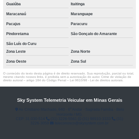
Guaiúba
Itaitinga
Maracanaú
Maranguape
Pacajus
Paracuru
Pindoretama
São Gonçalo do Amarante
São Luís do Curu
Zona Leste
Zona Norte
Zona Oeste
Zona Sul
O conteúdo do texto desta página é de direito reservado. Sua reprodução, parcial ou total,
mesmo citando nossos links, é proibida sem a autorização do autor. Crime de violação de
direito autoral – artigo 184 do Código Penal –
Lei 9610/98 - Lei de direitos autorais
.
Sky System Telemetria Veicular em Minas Gerais
Av. Cristiano Machado, 640 - 6⁰ Andar - Sagrada Família - Belo
Horizonte / MG.
CEP: 31.030-514
(31) 3226-5561
(31) 98910-3333
(31)
3226-3059
faleconosco@skysystem.com.br