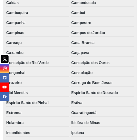
Caldas
Camanducaia
Cambuquira
Cambuí
Campanha
Campestre
Campinas
Campos do Jordão
Careaçu
Casa Branca
Caxambu
Caçapava
Conceição do Rio Verde
Conceição dos Ouros
Congonhal
Consolação
Cruzeiro
Córrego do Bom Jesus
Elói Mendes
Espírito Santo do Dourado
Espírito Santo do Pinhal
Estiva
Extrema
Guaratinguetá
Holambra
Ibitiúra de Minas
Inconfidentes
Ipuiuna