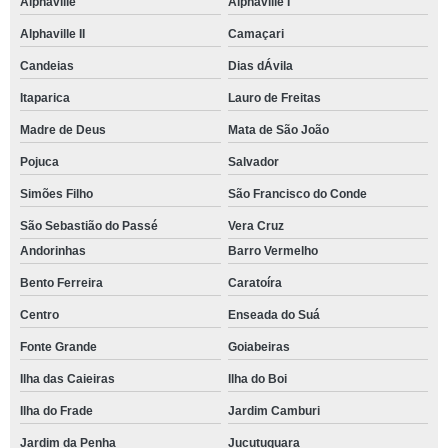
Alphaville
Alphaville I
Alphaville II
Camaçari
Candeias
Dias dÁvila
Itaparica
Lauro de Freitas
Madre de Deus
Mata de São João
Pojuca
Salvador
Simões Filho
São Francisco do Conde
São Sebastião do Passé
Vera Cruz
Andorinhas
Barro Vermelho
Bento Ferreira
Caratoíra
Centro
Enseada do Suá
Fonte Grande
Goiabeiras
Ilha das Caieiras
Ilha do Boi
Ilha do Frade
Jardim Camburi
Jardim da Penha
Jucutuquara