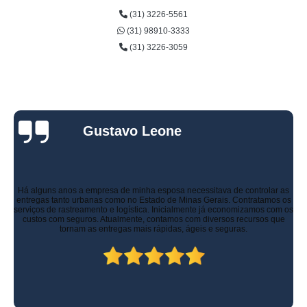
(31) 3226-5561
(31) 98910-3333
(31) 3226-3059
Gustavo Leone
Há alguns anos a empresa de minha esposa necessitava de controlar as
entregas tanto urbanas como no Estado de Minas Gerais. Contratamos os
serviços de rastreamento e logística. Inicialmente já economizamos com os
custos com seguros. Atualmente, contamos com diversos recursos que
tornam as entregas mais rápidas, ágeis e seguras.