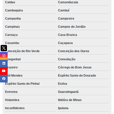
Caldas
Camanducaia
Cambuquira
Cambuí
Campanha
Campestre
Campinas
Campos do Jordão
Careaçu
Casa Branca
Caxambu
Caçapava
Conceição do Rio Verde
Conceição dos Ouros
Congonhal
Consolação
Cruzeiro
Córrego do Bom Jesus
Elói Mendes
Espírito Santo do Dourado
Espírito Santo do Pinhal
Estiva
Extrema
Guaratinguetá
Holambra
Ibitiúra de Minas
Inconfidentes
Ipuiuna