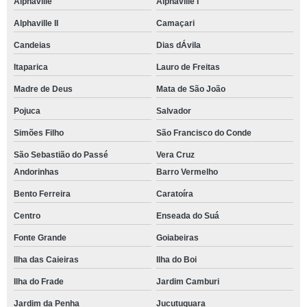
Alphaville
Alphaville I
Alphaville II
Camaçari
Candeias
Dias dÁvila
Itaparica
Lauro de Freitas
Madre de Deus
Mata de São João
Pojuca
Salvador
Simões Filho
São Francisco do Conde
São Sebastião do Passé
Vera Cruz
Andorinhas
Barro Vermelho
Bento Ferreira
Caratoíra
Centro
Enseada do Suá
Fonte Grande
Goiabeiras
Ilha das Caieiras
Ilha do Boi
Ilha do Frade
Jardim Camburi
Jardim da Penha
Jucutuquara