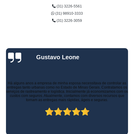
(31) 3226-5561
(31) 98910-3333
(31) 3226-3059
Gustavo Leone
Há alguns anos a empresa de minha esposa necessitava de controlar as
entregas tanto urbanas como no Estado de Minas Gerais. Contratamos os
serviços de rastreamento e logística. Inicialmente já economizamos com os
custos com seguros. Atualmente, contamos com diversos recursos que
tornam as entregas mais rápidas, ágeis e seguras.