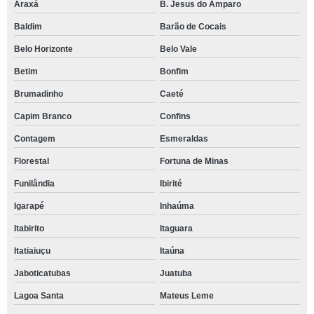
Araxá
B. Jesus do Amparo
Baldim
Barão de Cocais
Belo Horizonte
Belo Vale
Betim
Bonfim
Brumadinho
Caeté
Capim Branco
Confins
Contagem
Esmeraldas
Florestal
Fortuna de Minas
Funilândia
Ibirité
Igarapé
Inhaúma
Itabirito
Itaguara
Itatiaiuçu
Itaúna
Jaboticatubas
Juatuba
Lagoa Santa
Mateus Leme