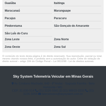
Guaiúba
Itaitinga
Maracanaú
Maranguape
Pacajus
Paracuru
Pindoretama
São Gonçalo do Amarante
São Luís do Curu
Zona Leste
Zona Norte
Zona Oeste
Zona Sul
O conteúdo do texto desta página é de direito reservado. Sua reprodução, parcial ou total,
mesmo citando nossos links, é proibida sem a autorização do autor. Crime de violação de
direito autoral – artigo 184 do Código Penal –
Lei 9610/98 - Lei de direitos autorais
.
Sky System Telemetria Veicular em Minas Gerais
Av. Cristiano Machado, 640 - 6⁰ Andar - Sagrada Família - Belo
Horizonte / MG.
CEP: 31.030-514
(31) 3226-5561
(31) 98910-3333
(31)
3226-3059
faleconosco@skysystem.com.br