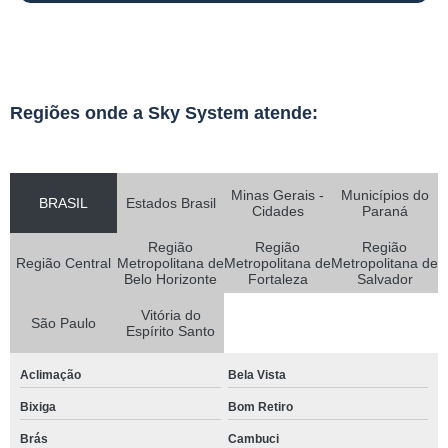
Regiões onde a Sky System atende:
Minas Gerais -
Municípios do
BRASIL
Estados Brasil
Cidades
Paraná
Região
Região
Região
Região Central
Metropolitana de
Metropolitana de
Metropolitana de
Belo Horizonte
Fortaleza
Salvador
Vitória do
São Paulo
Espírito Santo
Aclimação
Bela Vista
Bixiga
Bom Retiro
Brás
Cambuci