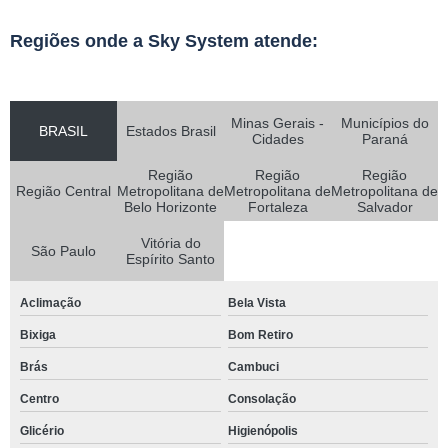
Regiões onde a Sky System atende:
Minas Gerais -
Municípios do
BRASIL
Estados Brasil
Cidades
Paraná
Região
Região
Região
Região Central
Metropolitana de
Metropolitana de
Metropolitana de
Belo Horizonte
Fortaleza
Salvador
Vitória do
São Paulo
Espírito Santo
Aclimação
Bela Vista
Bixiga
Bom Retiro
Brás
Cambuci
Centro
Consolação
Glicério
Higienópolis