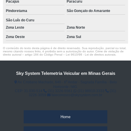
Pacajus
Paracuru
Pindoretama
São Gonçalo do Amarante
São Luís do Curu
Zona Leste
Zona Norte
Zona Oeste
Zona Sul
O conteúdo do texto desta página é de direito reservado. Sua reprodução, parcial ou total,
mesmo citando nossos links, é proibida sem a autorização do autor. Crime de violação de
direito autoral – artigo 184 do Código Penal –
Lei 9610/98 - Lei de direitos autorais
.
Sky System Telemetria Veicular em Minas Gerais
Av. Cristiano Machado, 640 - 6⁰ Andar - Sagrada Família - Belo
Horizonte / MG.
CEP: 31.030-514
(31) 3226-5561
(31) 98910-3333
(31)
3226-3059
faleconosco@skysystem.com.br
Home