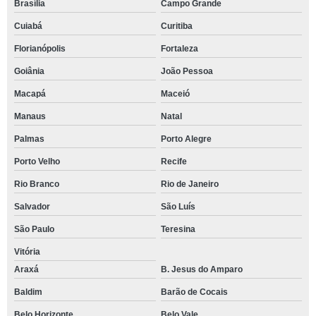
Brasília
Campo Grande
Cuiabá
Curitiba
Florianópolis
Fortaleza
Goiânia
João Pessoa
Macapá
Maceió
Manaus
Natal
Palmas
Porto Alegre
Porto Velho
Recife
Rio Branco
Rio de Janeiro
Salvador
São Luís
São Paulo
Teresina
Vitória
Araxá
B. Jesus do Amparo
Baldim
Barão de Cocais
Belo Horizonte
Belo Vale