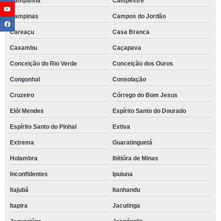
Campanha
Campestre
Campinas
Campos do Jordão
Careaçu
Casa Branca
Caxambu
Caçapava
Conceição do Rio Verde
Conceição dos Ouros
Congonhal
Consolação
Cruzeiro
Córrego do Bom Jesus
Elói Mendes
Espírito Santo do Dourado
Espírito Santo do Pinhal
Estiva
Extrema
Guaratinguetá
Holambra
Ibitiúra de Minas
Inconfidentes
Ipuiuna
Itajubá
Itanhandu
Itapira
Jacutinga