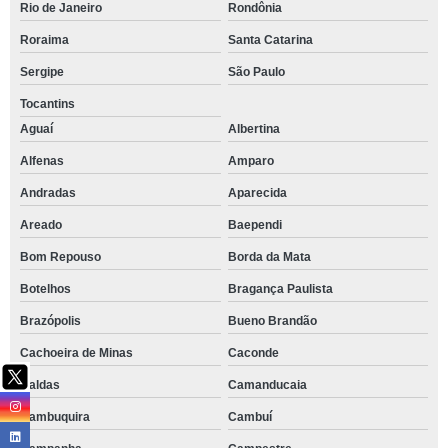
Rio de Janeiro
Rondônia
Roraima
Santa Catarina
Sergipe
São Paulo
Tocantins
Aguaí
Albertina
Alfenas
Amparo
Andradas
Aparecida
Areado
Baependi
Bom Repouso
Borda da Mata
Botelhos
Bragança Paulista
Brazópolis
Bueno Brandão
Cachoeira de Minas
Caconde
Caldas
Camanducaia
Cambuquira
Cambuí