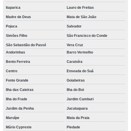
Itaparica
Lauro de Freitas
Madre de Deus
Mata de São João
Pojuca
Salvador
Simões Filho
São Francisco do Conde
São Sebastião do Passé
Vera Cruz
Andorinhas
Barro Vermelho
Bento Ferreira
Caratoíra
Centro
Enseada do Suá
Fonte Grande
Goiabeiras
Ilha das Caieiras
Ilha do Boi
Ilha do Frade
Jardim Camburi
Jardim da Penha
Jucutuquara
Maruípe
Mata da Praia
Mário Cypreste
Piedade