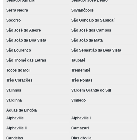
Senador Amaral
Senador José Bento
Serra Negra
Silvianópolis
Socorro
São Gonçalo do Sapucaí
São José do Alegre
São José dos Campos
São João da Boa Vista
São João da Mata
São Lourenço
São Sebastião da Bela Vista
São Thomé das Letras
Taubaté
Tocos do Moji
Tremembé
Três Corações
Três Pontas
Valinhos
Vargem Grande do Sul
Varginha
Vinhedo
Águas de Lindóia
Alphaville
Alphaville I
Alphaville II
Camaçari
Candeias
Dias dÁvila