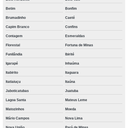
Betim
Bonfim
Brumadinho
Caeté
Capim Branco
Confins
Contagem
Esmeraldas
Florestal
Fortuna de Minas
Funilândia
Ibirité
Igarapé
Inhaúma
Itabirito
Itaguara
Itatiaiuçu
Itaúna
Jaboticatubas
Juatuba
Lagoa Santa
Mateus Leme
Matozinhos
Moeda
Mário Campos
Nova Lima
Nova União
Pará de Minas