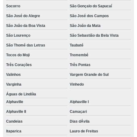
Socorro
São Gonçalo do Sapucaí
São José do Alegre
São José dos Campos
São João da Boa Vista
São João da Mata
São Lourenço
São Sebastião da Bela Vista
São Thomé das Letras
Taubaté
Tocos do Moji
Tremembé
Três Corações
Três Pontas
Valinhos
Vargem Grande do Sul
Varginha
Vinhedo
Águas de Lindóia
Alphaville
Alphaville I
Alphaville II
Camaçari
Candeias
Dias dÁvila
Itaparica
Lauro de Freitas