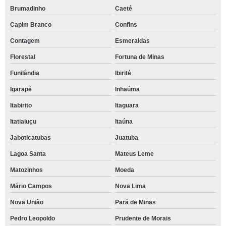
Brumadinho
Caeté
Capim Branco
Confins
Contagem
Esmeraldas
Florestal
Fortuna de Minas
Funilândia
Ibirité
Igarapé
Inhaúma
Itabirito
Itaguara
Itatiaiuçu
Itaúna
Jaboticatubas
Juatuba
Lagoa Santa
Mateus Leme
Matozinhos
Moeda
Mário Campos
Nova Lima
Nova União
Pará de Minas
Pedro Leopoldo
Prudente de Morais