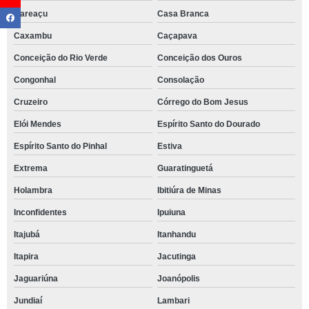
Careaçu
Casa Branca
Caxambu
Caçapava
Conceição do Rio Verde
Conceição dos Ouros
Congonhal
Consolação
Cruzeiro
Córrego do Bom Jesus
Elói Mendes
Espírito Santo do Dourado
Espírito Santo do Pinhal
Estiva
Extrema
Guaratinguetá
Holambra
Ibitiúra de Minas
Inconfidentes
Ipuiuna
Itajubá
Itanhandu
Itapira
Jacutinga
Jaguariúna
Joanópolis
Jundiaí
Lambari