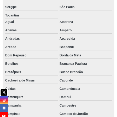
Sergipe
São Paulo
Tocantins
Aguaí
Albertina
Alfenas
Amparo
Andradas
Aparecida
Areado
Baependi
Bom Repouso
Borda da Mata
Botelhos
Bragança Paulista
Brazópolis
Bueno Brandão
Cachoeira de Minas
Caconde
Caldas
Camanducaia
Cambuquira
Cambuí
Campanha
Campestre
Campinas
Campos do Jordão