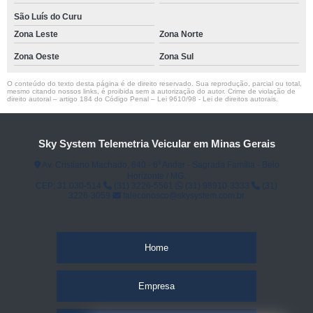
São Luís do Curu
Zona Leste
Zona Norte
Zona Oeste
Zona Sul
O conteúdo do texto desta página é de direito reservado. Sua reprodução, parcial ou total,
mesmo citando nossos links, é proibida sem a autorização do autor. Crime de violação de
direito autoral – artigo 184 do Código Penal –
Lei 9610/98 - Lei de direitos autorais
.
Sky System Telemetria Veicular em Minas Gerais
Av. Cristiano Machado, 640 - 6⁰ Andar - Sagrada Família - Belo
Horizonte / MG.
CEP: 31.030-514
(31) 3226-5561
(31) 98910-3333
(31)
3226-3059
faleconosco@skysystem.com.br
Home
Empresa