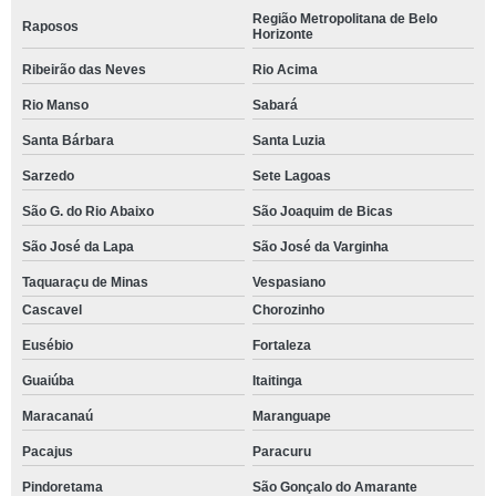
Região Metropolitana de Belo
Raposos
Horizonte
Ribeirão das Neves
Rio Acima
Rio Manso
Sabará
Santa Bárbara
Santa Luzia
Sarzedo
Sete Lagoas
São G. do Rio Abaixo
São Joaquim de Bicas
São José da Lapa
São José da Varginha
Taquaraçu de Minas
Vespasiano
Cascavel
Chorozinho
Eusébio
Fortaleza
Guaiúba
Itaitinga
Maracanaú
Maranguape
Pacajus
Paracuru
Pindoretama
São Gonçalo do Amarante