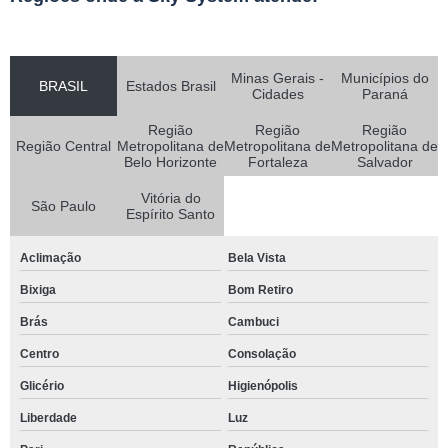
Minas Gerais -
Municípios do
BRASIL
Estados Brasil
Cidades
Paraná
Região
Região
Região
Região Central
Metropolitana de
Metropolitana de
Metropolitana de
Belo Horizonte
Fortaleza
Salvador
Vitória do
São Paulo
Espírito Santo
Aclimação
Bela Vista
Bixiga
Bom Retiro
Brás
Cambuci
Centro
Consolação
Glicério
Higienópolis
Liberdade
Luz