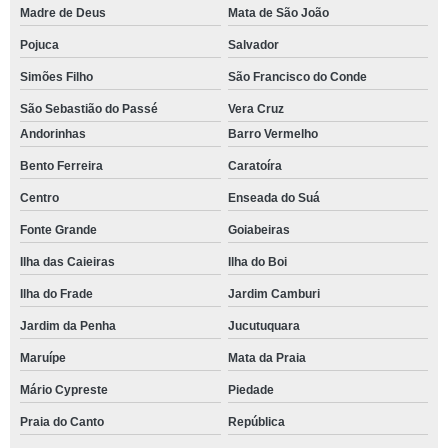
Madre de Deus
Mata de São João
Pojuca
Salvador
Simões Filho
São Francisco do Conde
São Sebastião do Passé
Vera Cruz
Andorinhas
Barro Vermelho
Bento Ferreira
Caratoíra
Centro
Enseada do Suá
Fonte Grande
Goiabeiras
Ilha das Caieiras
Ilha do Boi
Ilha do Frade
Jardim Camburi
Jardim da Penha
Jucutuquara
Maruípe
Mata da Praia
Mário Cypreste
Piedade
Praia do Canto
República