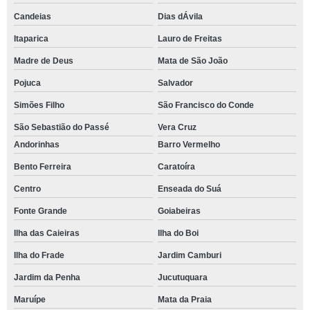
Candeias
Dias dÁvila
Itaparica
Lauro de Freitas
Madre de Deus
Mata de São João
Pojuca
Salvador
Simões Filho
São Francisco do Conde
São Sebastião do Passé
Vera Cruz
Andorinhas
Barro Vermelho
Bento Ferreira
Caratoíra
Centro
Enseada do Suá
Fonte Grande
Goiabeiras
Ilha das Caieiras
Ilha do Boi
Ilha do Frade
Jardim Camburi
Jardim da Penha
Jucutuquara
Maruípe
Mata da Praia