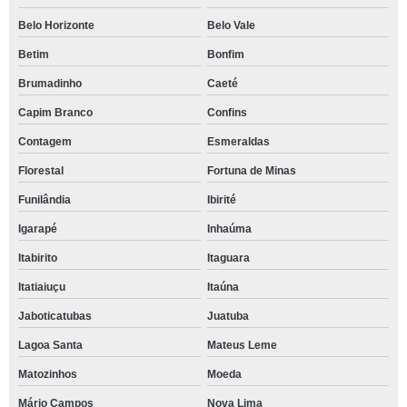
Belo Horizonte
Belo Vale
Betim
Bonfim
Brumadinho
Caeté
Capim Branco
Confins
Contagem
Esmeraldas
Florestal
Fortuna de Minas
Funilândia
Ibirité
Igarapé
Inhaúma
Itabirito
Itaguara
Itatiaiuçu
Itaúna
Jaboticatubas
Juatuba
Lagoa Santa
Mateus Leme
Matozinhos
Moeda
Mário Campos
Nova Lima