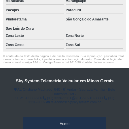
Maracanaú
Maranguape
Pacajus
Paracuru
Pindoretama
São Gonçalo do Amarante
São Luís do Curu
Zona Leste
Zona Norte
Zona Oeste
Zona Sul
O conteúdo do texto desta página é de direito reservado. Sua reprodução, parcial ou total,
mesmo citando nossos links, é proibida sem a autorização do autor. Crime de violação de
direito autoral – artigo 184 do Código Penal –
Lei 9610/98 - Lei de direitos autorais
.
Sky System Telemetria Veicular em Minas Gerais
Av. Cristiano Machado, 640 - 6⁰ Andar - Sagrada Família - Belo
Horizonte / MG.
CEP: 31.030-514
(31) 3226-5561
(31) 98910-3333
(31)
3226-3059
faleconosco@skysystem.com.br
Home