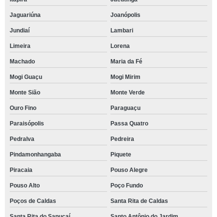
Jaguariúna
Joanópolis
Jundiaí
Lambari
Limeira
Lorena
Machado
Maria da Fé
Mogi Guaçu
Mogi Mirim
Monte Sião
Monte Verde
Ouro Fino
Paraguaçu
Paraisópolis
Passa Quatro
Pedralva
Pedreira
Pindamonhangaba
Piquete
Piracaia
Pouso Alegre
Pouso Alto
Poço Fundo
Poços de Caldas
Santa Rita de Caldas
Santa Rita do Sapucaí
Santo Antônio do Jardim