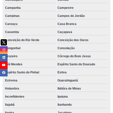
Campanha
Campestre
Campinas
Campos do Jordão
Careaçu
Casa Branca
Caxambu
Caçapava
Conceição do Rio Verde
Conceição dos Ouros
Congonhal
Consolação
Cruzeiro
Córrego do Bom Jesus
Elói Mendes
Espírito Santo do Dourado
Espírito Santo do Pinhal
Estiva
Extrema
Guaratinguetá
Holambra
Ibitiúra de Minas
Inconfidentes
Ipuiuna
Itajubá
Itanhandu
Itapira
Jacutinga