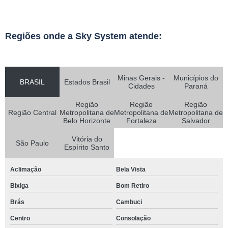
Regiões onde a Sky System atende:
Minas Gerais -
Municípios do
BRASIL
Estados Brasil
Cidades
Paraná
Região
Região
Região
Região Central
Metropolitana de
Metropolitana de
Metropolitana de
Belo Horizonte
Fortaleza
Salvador
Vitória do
São Paulo
Espírito Santo
Aclimação
Bela Vista
Bixiga
Bom Retiro
Brás
Cambuci
Centro
Consolação