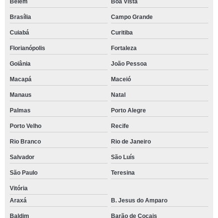
Belém
Boa Vista
Brasília
Campo Grande
Cuiabá
Curitiba
Florianópolis
Fortaleza
Goiânia
João Pessoa
Macapá
Maceió
Manaus
Natal
Palmas
Porto Alegre
Porto Velho
Recife
Rio Branco
Rio de Janeiro
Salvador
São Luís
São Paulo
Teresina
Vitória
Araxá
B. Jesus do Amparo
Baldim
Barão de Cocais