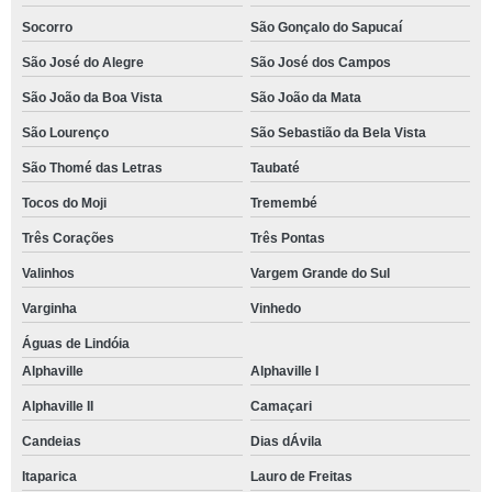
Socorro
São Gonçalo do Sapucaí
São José do Alegre
São José dos Campos
São João da Boa Vista
São João da Mata
São Lourenço
São Sebastião da Bela Vista
São Thomé das Letras
Taubaté
Tocos do Moji
Tremembé
Três Corações
Três Pontas
Valinhos
Vargem Grande do Sul
Varginha
Vinhedo
Águas de Lindóia
Alphaville
Alphaville I
Alphaville II
Camaçari
Candeias
Dias dÁvila
Itaparica
Lauro de Freitas