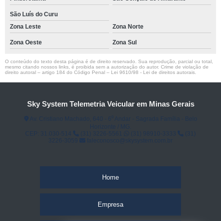
São Luís do Curu
Zona Leste
Zona Norte
Zona Oeste
Zona Sul
O conteúdo do texto desta página é de direito reservado. Sua reprodução, parcial ou total,
mesmo citando nossos links, é proibida sem a autorização do autor. Crime de violação de
direito autoral – artigo 184 do Código Penal –
Lei 9610/98 - Lei de direitos autorais
.
Sky System Telemetria Veicular em Minas Gerais
Av. Cristiano Machado, 640 - 6⁰ Andar - Sagrada Família - Belo
Horizonte / MG.
CEP: 31.030-514
(31) 3226-5561
(31) 98910-3333
(31)
3226-3059
faleconosco@skysystem.com.br
Home
Empresa