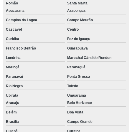
Romão
Santa Marta
Apucarana
Arapongas
Campina da Lagoa
Campo Mourão
Cascavel
Centro
Curitiba
Foz do Iguaçu
Francisco Beltrão
Guarapuava
Londrina
Marechal Cândido Rondon
Maringá
Paranaguá
Paranavaí
Ponta Grossa
Rio Negro
Toledo
Ubiratã
Umuarama
Aracaju
Belo Horizonte
Belém
Boa Vista
Brasília
Campo Grande
Cuiabá
Curitiba