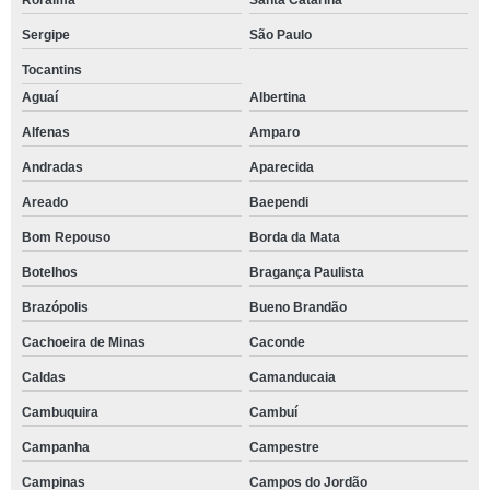
Roraima
Santa Catarina
Sergipe
São Paulo
Tocantins
Aguaí
Albertina
Alfenas
Amparo
Andradas
Aparecida
Areado
Baependi
Bom Repouso
Borda da Mata
Botelhos
Bragança Paulista
Brazópolis
Bueno Brandão
Cachoeira de Minas
Caconde
Caldas
Camanducaia
Cambuquira
Cambuí
Campanha
Campestre
Campinas
Campos do Jordão