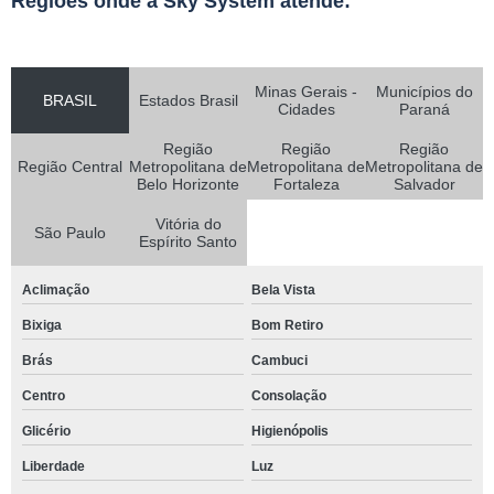
Regiões onde a Sky System atende:
Minas Gerais -
Municípios do
BRASIL
Estados Brasil
Cidades
Paraná
Região
Região
Região
Região Central
Metropolitana de
Metropolitana de
Metropolitana de
Belo Horizonte
Fortaleza
Salvador
Vitória do
São Paulo
Espírito Santo
Aclimação
Bela Vista
Bixiga
Bom Retiro
Brás
Cambuci
Centro
Consolação
Glicério
Higienópolis
Liberdade
Luz