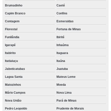
Brumadinho
Caeté
Capim Branco
Confins
Contagem
Esmeraldas
Florestal
Fortuna de Minas
Funilândia
Ibirité
Igarapé
Inhaúma
Itabirito
Itaguara
Itatiaiuçu
Itaúna
Jaboticatubas
Juatuba
Lagoa Santa
Mateus Leme
Matozinhos
Moeda
Mário Campos
Nova Lima
Nova União
Pará de Minas
Pedro Leopoldo
Prudente de Morais