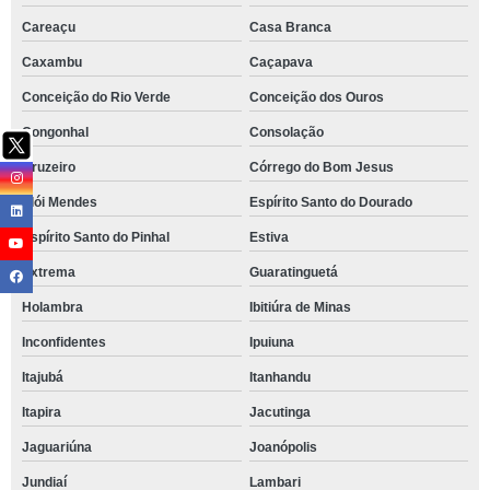
Careaçu
Casa Branca
Caxambu
Caçapava
Conceição do Rio Verde
Conceição dos Ouros
Congonhal
Consolação
Cruzeiro
Córrego do Bom Jesus
Elói Mendes
Espírito Santo do Dourado
Espírito Santo do Pinhal
Estiva
Extrema
Guaratinguetá
Holambra
Ibitiúra de Minas
Inconfidentes
Ipuiuna
Itajubá
Itanhandu
Itapira
Jacutinga
Jaguariúna
Joanópolis
Jundiaí
Lambari