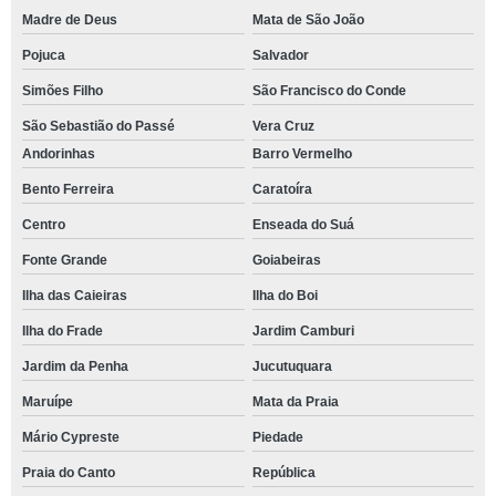
Madre de Deus
Mata de São João
Pojuca
Salvador
Simões Filho
São Francisco do Conde
São Sebastião do Passé
Vera Cruz
Andorinhas
Barro Vermelho
Bento Ferreira
Caratoíra
Centro
Enseada do Suá
Fonte Grande
Goiabeiras
Ilha das Caieiras
Ilha do Boi
Ilha do Frade
Jardim Camburi
Jardim da Penha
Jucutuquara
Maruípe
Mata da Praia
Mário Cypreste
Piedade
Praia do Canto
República