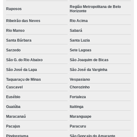
Região Metropolitana de Belo
Raposos
Horizonte
Ribeirão das Neves
Rio Acima
Rio Manso
Sabará
Santa Bárbara
Santa Luzia
Sarzedo
Sete Lagoas
São G. do Rio Abaixo
São Joaquim de Bicas
São José da Lapa
São José da Varginha
Taquaraçu de Minas
Vespasiano
Cascavel
Chorozinho
Eusébio
Fortaleza
Guaiúba
Itaitinga
Maracanaú
Maranguape
Pacajus
Paracuru
Pindoretama
São Gonçalo do Amarante