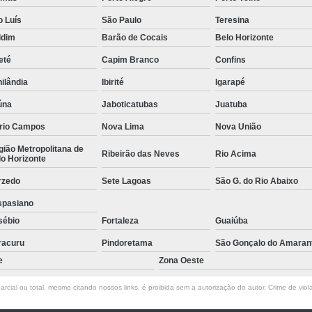
Empresa de Rastreamento de Veícul
o Luís
São Paulo
Teresina
Empresa de Rastreamen
ldim
Barão de Cocais
Belo Horizonte
Empresa de Rastreame
eté
Capim Branco
Confins
Empresa Especializada
ilândia
Ibirité
Igarapé
Empresas de Monitoramento e Ras
úna
Jaboticatubas
Juatuba
rio Campos
Nova Lima
Nova União
Rastreamento de Veículos
Ra
ião Metropolitana de
Rastreamento para Carros
Detector 
Ribeirão das Neves
Rio Acima
o Horizonte
Detector de Fadiga para Motorista
rzedo
Sete Lagoas
São G. do Rio Abaixo
Sensor de Fadiga e Distração
spasiano
sébio
Fortaleza
Guaiúba
Sensor de Fadiga Vw
Sensor de
racuru
Pindoretama
São Gonçalo do Amaran
Camera Gravadora Veicula
e
Zona Oeste
Cameras para Veiculos com Grava
rcial ou total, mesmo citando nossos links, é proibida sem a autorização do autor. Crime de viol
Gravador de Video Veicular
Gravado