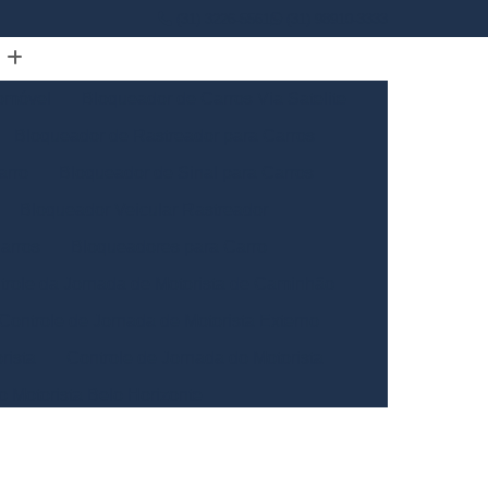
(31) 3226-5561
(31) 98910-3333
omóvel
Bloqueador de Carros Via Satelite
Bloqueador de Rastreador para Carros
arro
Bloqueador de Sinal para Carros
Bloqueador Veicular Rastreador
arros
Bloqueadores para Carro
trole da Jornada de Motorista de Caminhão
Controle de Jornada de Motorista Externo
rista
Controle de Jornada do Motorista
o Motorista Belo Horizonte
Gerais
Controle de Jornada dos Motoristas
ntrole de Jornada Motorista de Caminhão