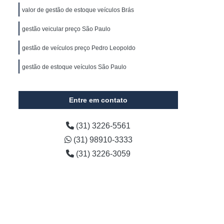
s
Gerenciamento de Frota de Veículos
valor de gestão de estoque veículos Brás
 Frota e Transportes
gestão veicular preço São Paulo
cializada em Coleta de Resíduos
gestão de veículos preço Pedro Leopoldo
Gerenciamento de Frota Minas Gerais
gestão de estoque veículos São Paulo
resas
Empresa de Gestão de Frota
Empresa Especializada em Gestão de Frota
Entre em contato
Automotiva
Gestão de Frota Automóvel
e
Gestão de Frota de Caminhões
(31) 3226-5561
(31) 98910-3333
esados
Gestão de Frota Logística
(31) 3226-3059
de Frotas Gps
Gestão de Estoque Veículos
tão de Frota de Veículos Belo Horizonte
Gestão de Frota de Veículos para Empresas
 Empresas
Gestão de Veículos para Empresas