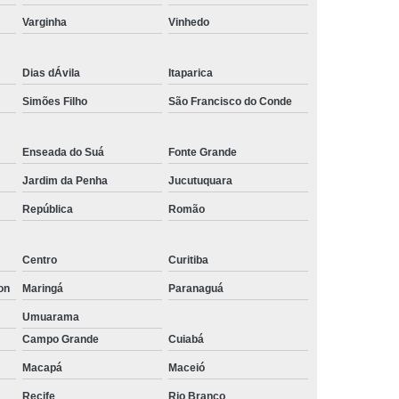
Empresa de Rastreamento de Automóveis
Varginha
Vinhedo
de Carros
Rastreamento Carros Via Satélite
Dias dÁvila
Itaparica
ps
Rastreamento de Carros
Simões Filho
São Francisco do Conde
e
Rastreamento de Carros e Caminhões
 Gps
Rastreamento de Carros Minas Gerais
Enseada do Suá
Fonte Grande
Rastreamento de Carros Via Satélite
Jardim da Penha
Jucutuquara
hões
Gestão de Frotas Rastreamento
República
Romão
de Caminhões
Rastreamento de Frota Veicular
télite
Rastreamento de Frotas
Centro
Curitiba
on
Maringá
Paranaguá
Rastreamento de Frotas com Tecnologia Gps
Umuarama
is
Rastreamento e Gestão de Frotas
Campo Grande
Cuiabá
e Frotas
Rastreamento Frota Gps
Macapá
Maceió
Empresa de Rastreamento de Carros
Recife
Rio Branco