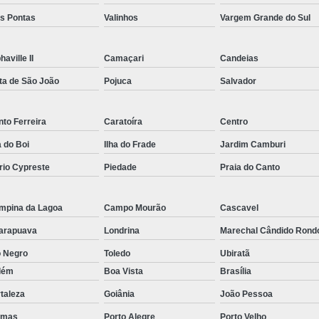
Rastreador por Satelite para Carros
ês Pontas
Valinhos
Vargem Grande do Sul
Empresa Especializada em Rastreamento 
haville II
Camaçari
Candeias
Rastreamento de Carro G
ta de São João
Pojuca
Salvador
Rastreamento de Carros Belo Horizont
Rastreamento de Carros e Caminhões Via
to Ferreira
Caratoíra
Centro
Rastreamento de Carros por Satélite
a do Boi
Ilha do Frade
Jardim Camburi
Rastreamento para Carros e Camin
rio Cypreste
Piedade
Praia do Canto
Monitoramento e Rastreamento de Frotas 
Rastreamento de Frota Via Sa
mpina da Lagoa
Campo Mourão
Cascavel
arapuava
Londrina
Marechal Cândido Rond
Rastreamento de Frotas Belo Horizonte
o Negro
Toledo
Ubiratã
Rastreamento de Frotas Minas Gera
lém
Boa Vista
Brasília
Rastreamento e Monitoramento d
taleza
Goiânia
João Pessoa
Rastreamento Veicular Frotas
lmas
Porto Alegre
Porto Velho