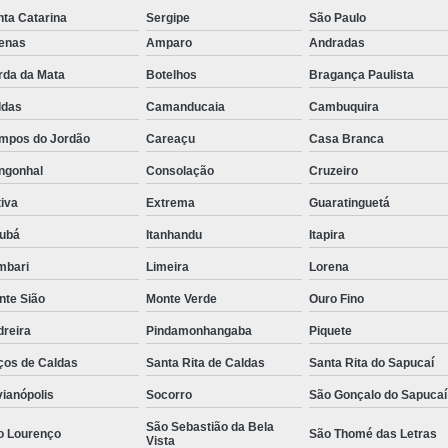
ta Catarina
Sergipe
São Paulo
Rastreador de Caminhão Minas Ge
fenas
Amparo
Andradas
Rastreador para Caminhão
Ra
rda da Mata
Botelhos
Bragança Paulista
Rastreador Satelital para Caminhões
ldas
Camanducaia
Cambuquira
Rastreamento de Caminhão Via Satélite
mpos do Jordão
Careaçu
Casa Branca
Empresa de Rastreador Veicular
Emp
ngonhal
Consolação
Cruzeiro
Rastreador de Automóveis
Rastreador d
iva
Extrema
Guaratinguetá
Rastreador de Carro Minas Ger
jubá
Itanhandu
Itapira
Rastreador para Carros
mbari
Limeira
Lorena
Rastreador Veicular para Carros de 
nte Sião
Monte Verde
Ouro Fino
dreira
Pindamonhangaba
Piquete
Rastreador Veicular Particular
Gps Ras
ços de Caldas
Santa Rita de Caldas
Santa Rita do Sapucaí
Rastreador do Carro
Rastread
vianópolis
Socorro
São Gonçalo do Sapucaí
Rastreador Gps para Carro
Rastr
São Sebastião da Bela
Rastreador para Carros com Escut
o Lourenço
São Thomé das Letras
Vista