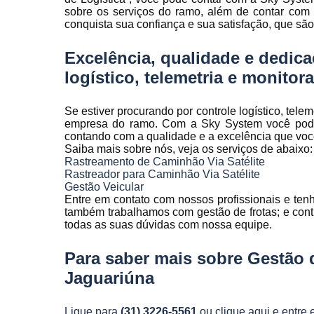
Rastreamen
sobre os serviços do ramo, além de contar com 
de frota
conquista sua confiança e sua satisfação, que são
Rastreamen
Excelência, qualidade e dedica
veicular
logístico, telemetria e monitora
Sensores 
fadiga
Se estiver procurando por controle logístico, tele
Sistema d
empresa do ramo. Com a Sky System você pode 
gravação
contando com a qualidade e a excelência que vo
veicular
Saiba mais sobre nós, veja os serviços de abaixo:
Rastreamento de Caminhão Via Satélite
Sistema d
Rastreador para Caminhão Via Satélite
rastreament
Gestão Veicular
Entre em contato com nossos profissionais e tenh
Sistemas pa
também trabalhamos com gestão de frotas; e contro
controle d
todas as suas dúvidas com nossa equipe.
manutenção
frota
Para saber mais sobre Gestão 
Sistemas
Jaguariúna
veiculare
Telemetri
Ligue para
(31) 3226-5561
ou
clique aqui
e entre 