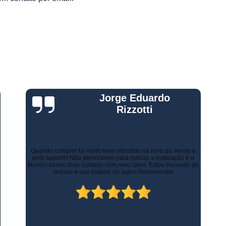
Gestão Frota de Veículos
Gest
s
s
Gestão Veicular de Frotas
Câmera 
Empresa de Monitoramento de Fr
Monitoramento de Caminhões po
Monitoramento de Frota Belo Horizont
Monitoramento de Frota Telemetr
Gustavo Leone
Monitoramento de Horímetro
Mo
Rastreamento e Monitoramento d
Monitoramento de Veículos
Mon
Há alguns anos a empresa de minha esposa necessitava de
controlar as entregas tanto urbanas como no Estado de Minas
Monitoramento Gps Veicu
Gerais. Contratamos os serviços de rastreamento e logística.
Inicialmente já economizamos com os custos com seguros.
Atualmente, contamos com diversos recursos que tornam as
Monitoramento Veicular Belo Horizont
entregas mais rápidas, ágeis e seguras.
Monitoramento Veicular em Tempo Re
Monitoramento Veicular por Câmeras
Monitoramento Veicular Via Satéli