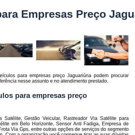
Controle Jornada de Trabalho Motorista
para Empresas Preço Jagu
nto
Controle de Abastecimento de Combust
Controle de Abastecimento de Veícu
tos
s
Controle de Frota
Controle de Frota Be
r
Controle de Frota de Caminhõe
Controle de Manutenção de Frota de
es
s
Sistema de Fadiga
Empresa de Rast
eículos para empresas preço Jaguariúna podem procurar
es
Empresa de Rastreadores de Veicul
ferência nesse assunto e no atendimento prestado.
es
Empresa de Rastreamento de Moto
es
ulos para empresas preço
Empresa de Rastreamento por Sat
es
Empresa Rastreadores
Empresa Rastre
s
Gerenciamento de Frota Belo Horizon
atélite, Gestão Veicular, Rastreador Via Satélite para
to
lite em Belo Horizonte, Sensor Anti Fadiga, Empresa de
Gerenciamento de Frota de Caminh
ota Via Gps, entre outras opções de serviços do segmento
em. Com a organização você consegue tirar as suas dúvidas