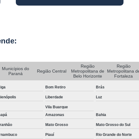
Rastreador de Carro e Moto
Rastreador de Veiculos Portatil
Rastreador Movel para Carro
ende:
Rastreador para Colocar em Car
Rastreador Portátil para Veículos
Bloqueador e Rastreador Automotiv
Região
Região
Municípios do
Região Central
Metropolitana de
Metropolitana d
Gps Veicular Rastreado
Paraná
Belo Horizonte
Fortaleza
Rastreador Automotivo Belo Horizont
iga
Bom Retiro
Brás
Rastreador e Bloqueador Automotivo
ienópolis
Liberdade
Luz
Rastreador e Bloqueador Veicula
Vila Buarque
apá
Amazonas
Bahia
Rastreador Gps Automotivo
ranhão
Mato Grosso
Mato Grosso do Sul
Empresa de Rastreamento de Caminhõe
rnambuco
Piauí
Rio Grande do Norte
Rastreador de Caminhão
Ras