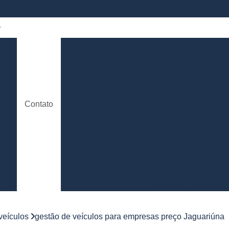
 de
Bloqueador Carro
Bloqueador de Aut
Bloqueador de Partida para Carros
e
Bloqueador de Sinal de Alarme de C
o
Bloqueador Rastreador Carro
Contato
de
Bloqueador Via Celular para C
Rastreador e Bloqueador Carro
Con
de
to
Controle de Jornada de Motorista
Controle de Jornada de Trabalho Moto
nto
Controle de Jornada d
e
Controle de Jornada do Motorista Minas 
 veículos
gestão de veículos para empresas preço Jaguariúna
Controle de Jornada Motorista
Co
e