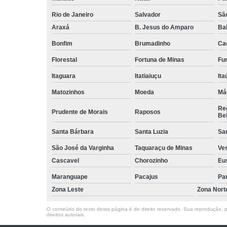
Rio de Janeiro
Salvador
Sã
Araxá
B. Jesus do Amparo
Ba
Bonfim
Brumadinho
Ca
Florestal
Fortuna de Minas
Fun
Itaguara
Itatiaiuçu
Ita
Matozinhos
Moeda
Má
Reg
Prudente de Morais
Raposos
Bel
Santa Bárbara
Santa Luzia
Sa
São José da Varginha
Taquaraçu de Minas
Ve
Cascavel
Chorozinho
Eu
Maranguape
Pacajus
Pa
Zona Leste
Zona Nort
O conteúdo do texto desta página é de direito reservado. Sua reprodução, pa
direitos autorais
.