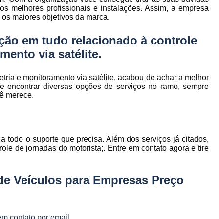
to
Gerenciamento de Frota de Empresa
os melhores profissionais e instalações. Assim, a empresa
 os maiores objetivos da marca.
Gerenciamento de
to
ção em tudo relacionado à controle
Gerenciamento de Frota Espe
mento via satélite.
Gerenciamento de Frota Manutenção
de
Gerenciamento de Frota para Emp
metria e monitoramento via satélite, acabou de achar a melhor
e
encontrar diversas opções de serviços no ramo, sempre
Empresa de Gestão de Frota de Veículos
cê merece.
Gestão de Frota
Gestão de Frota 
e
Gestão de Frota Belo Horizont
os
Gestão de Frota de Veículos P
a todo o suporte que precisa. Além dos serviços já citados,
ra
le de jornadas do motorista;. Entre em contato agora e tire
e
Gestão de Frota Minas Gerais
Gestão 
 de
Gestão de Frota de Veículos
Ges
de Veículos para Empresas Preço
Gestão de Frota de Veículos Minas Gerais
s
Gestão de Veículos
Gestão de Veículos
a
em contato por email.