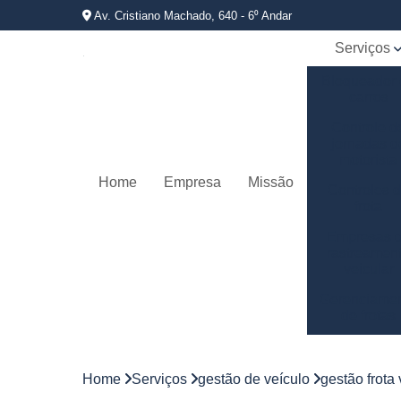
Av. Cristiano Machado, 640 - 6⁰ Andar
Serviços
Bloqueador
carros
Controle d
jornadas d
motorista
Home
Empresa
Missão
Controles 
frota
Empresas 
rastreamen
veicular
Gerenciame
de frotas
Gestão d
frotas
Home
Serviços
gestão de veículo
gestão frota
Gestão d