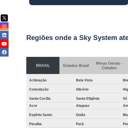
Regiões onde a Sky System at
Minas Gerais -
BRASIL
Estados Brasil
Cidades
Aclimação
Bela Vista
Bix
Consolação
Glicério
Hig
Santa Cecília
Santa Efigênia
Sé
Acre
Alagoas
Am
Espírito Santo
Goiás
Ma
Paraíba
Pará
Pe