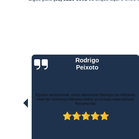
Telemetria
veiculare
Jorge Eduardo
Rizzotti
Quando comprei fui muito bem atendido na hora da venda e
ltíssimo
pelo suporte! Não demoraram para marcar a instalação e o
ativas!
técnico tomou todo cuidado com meu carro. Estou trocando de
veículo e vou instalar no outro! Recomendo!