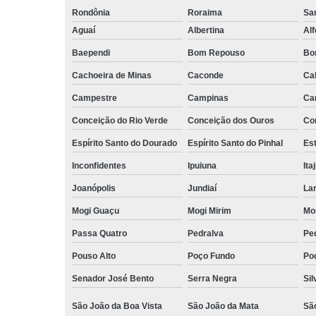
Rondônia
Roraima
San
Aguaí
Albertina
Al
Baependi
Bom Repouso
Bo
Cachoeira de Minas
Caconde
Ca
Campestre
Campinas
Ca
Conceição do Rio Verde
Conceição dos Ouros
Co
Espírito Santo do Dourado
Espírito Santo do Pinhal
Est
Inconfidentes
Ipuiuna
Ita
Joanópolis
Jundiaí
La
Mogi Guaçu
Mogi Mirim
Mo
Passa Quatro
Pedralva
Pe
Pouso Alto
Poço Fundo
Po
Senador José Bento
Serra Negra
Sil
São João da Boa Vista
São João da Mata
Sã