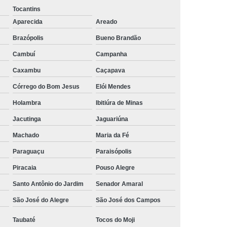
Tocantins
rais
Rastreador Gps para Caminhão
Aparecida
Areado
streador para Caminhão Via Satélite
Brazópolis
Bueno Brandão
Rastreador Via Satélite para Caminhão
Cambuí
Campanha
Sistema de Rastreamento de Caminhões
Caxambu
Caçapava
resa Especializada em Rastreador de Carro
Córrego do Bom Jesus
Elói Mendes
e Carro
Rastreador de Carro Belo Horizonte
Holambra
Ibitiúra de Minas
ais
Rastreador Gps para Carros
Jacutinga
Jaguariúna
Rastreador Veicular para Carro
Machado
Maria da Fé
Empresa
Rastreador Veicular para Frota
Paraguaçu
Paraisópolis
Piracaia
Pouso Alegre
treador para Carros
Rastreador de Carros
Santo Antônio do Jardim
Senador Amaral
or em Carro
Rastreador Gps Carro
São José do Alegre
São José dos Campos
eador no Carro
Rastreador para Carro
a
Rastreador para Colocar no Carro
Taubaté
Tocos do Moji