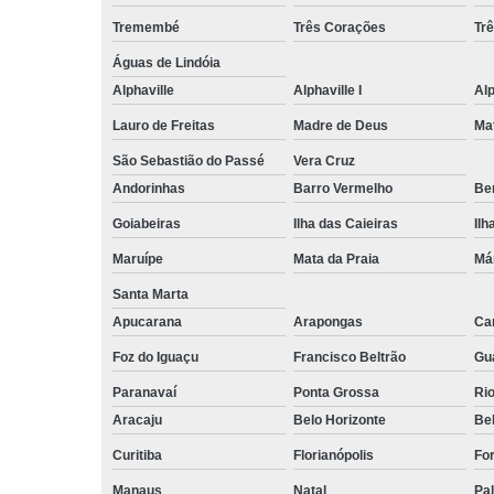
Tremembé
Três Corações
Tr
Águas de Lindóia
Alphaville
Alphaville I
Alp
Lauro de Freitas
Madre de Deus
Ma
São Sebastião do Passé
Vera Cruz
Andorinhas
Barro Vermelho
Ben
Goiabeiras
Ilha das Caieiras
Ilh
Maruípe
Mata da Praia
Má
Santa Marta
Apucarana
Arapongas
Ca
Foz do Iguaçu
Francisco Beltrão
Gu
Paranavaí
Ponta Grossa
Ri
Aracaju
Belo Horizonte
Be
Curitiba
Florianópolis
For
Manaus
Natal
Pa