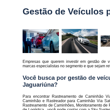
veículo
Gestão de Veículos 
Monitorame
de frotas
Monitoramen
veiculare
Rastreado
carro
Rastreador
automotivo
Empresas que querem investir em gestão de v
Rastreador
marcas especialistas no segmento e que sejam re
de caminhõ
Rastreador
Você busca por gestão de veíc
de carros
Jaguariúna?
Rastreador
para carro
Para encontrar Rastreamento de Caminhão Via S
Rastreamen
Caminhão e Rastreador para Caminhão Via Saté
de carro
Rastreamento de Caminhões, Monitoramento de Fr
de Logística , você pode contar com a Sky Syst