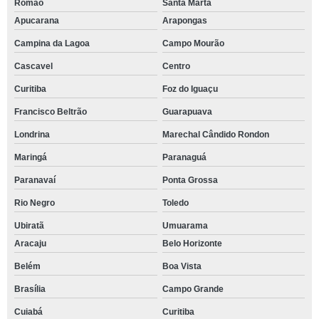
Romão
Santa Marta
Apucarana
Arapongas
Campina da Lagoa
Campo Mourão
Cascavel
Centro
Curitiba
Foz do Iguaçu
Francisco Beltrão
Guarapuava
Londrina
Marechal Cândido Rondon
Maringá
Paranaguá
Paranavaí
Ponta Grossa
Rio Negro
Toledo
Ubiratã
Umuarama
Aracaju
Belo Horizonte
Belém
Boa Vista
Brasília
Campo Grande
Cuiabá
Curitiba