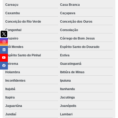
Careaçu
Casa Branca
Caxambu
Caçapava
Conceição do Rio Verde
Conceição dos Ouros
Congonhal
Consolação
Cruzeiro
Córrego do Bom Jesus
Elói Mendes
Espírito Santo do Dourado
Espírito Santo do Pinhal
Estiva
Extrema
Guaratinguetá
Holambra
Ibitiúra de Minas
Inconfidentes
Ipuiuna
Itajubá
Itanhandu
Itapira
Jacutinga
Jaguariúna
Joanópolis
Jundiaí
Lambari