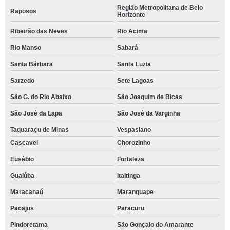
Região Metropolitana de Belo
Raposos
Horizonte
Ribeirão das Neves
Rio Acima
Rio Manso
Sabará
Santa Bárbara
Santa Luzia
Sarzedo
Sete Lagoas
São G. do Rio Abaixo
São Joaquim de Bicas
São José da Lapa
São José da Varginha
Taquaraçu de Minas
Vespasiano
Cascavel
Chorozinho
Eusébio
Fortaleza
Guaiúba
Itaitinga
Maracanaú
Maranguape
Pacajus
Paracuru
Pindoretama
São Gonçalo do Amarante