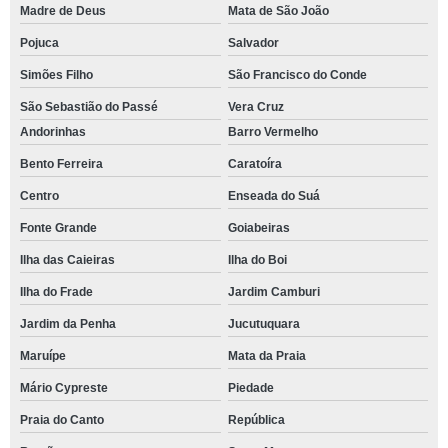
Madre de Deus
Mata de São João
Pojuca
Salvador
Simões Filho
São Francisco do Conde
São Sebastião do Passé
Vera Cruz
Andorinhas
Barro Vermelho
Bento Ferreira
Caratoíra
Centro
Enseada do Suá
Fonte Grande
Goiabeiras
Ilha das Caieiras
Ilha do Boi
Ilha do Frade
Jardim Camburi
Jardim da Penha
Jucutuquara
Maruípe
Mata da Praia
Mário Cypreste
Piedade
Praia do Canto
República