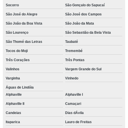
Socorro
São Gonçalo do Sapucaí
São José do Alegre
São José dos Campos
São João da Boa Vista
São João da Mata
São Lourenço
São Sebastião da Bela Vista
São Thomé das Letras
Taubaté
Tocos do Moji
Tremembé
Três Corações
Três Pontas
Valinhos
Vargem Grande do Sul
Varginha
Vinhedo
Águas de Lindóia
Alphaville
Alphaville I
Alphaville II
Camaçari
Candeias
Dias dÁvila
Itaparica
Lauro de Freitas