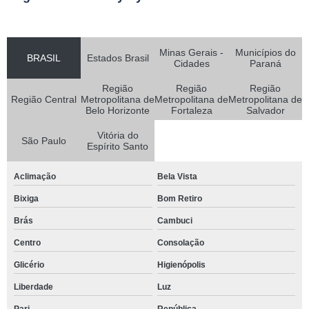
Minas Gerais -
Municípios do
BRASIL
Estados Brasil
Cidades
Paraná
Região
Região
Região
Região Central
Metropolitana de
Metropolitana de
Metropolitana de
Belo Horizonte
Fortaleza
Salvador
Vitória do
São Paulo
Espírito Santo
Aclimação
Bela Vista
Bixiga
Bom Retiro
Brás
Cambuci
Centro
Consolação
Glicério
Higienópolis
Liberdade
Luz