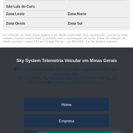
São Luís do Curu
Zona Leste
Zona Norte
Zona Oeste
Zona Sul
O conteúdo do texto desta página é de direito reservado. Sua reprodução, parcial ou total,
mesmo citando nossos links, é proibida sem a autorização do autor. Crime de violação de
direito autoral – artigo 184 do Código Penal –
Lei 9610/98 - Lei de direitos autorais
.
Sky System Telemetria Veicular em Minas Gerais
Av. Cristiano Machado, 640 - 6⁰ Andar - Sagrada Família - Belo
Horizonte / MG.
CEP: 31.030-514
(31) 3226-5561
(31) 98910-3333
(31)
3226-3059
faleconosco@skysystem.com.br
Home
Empresa