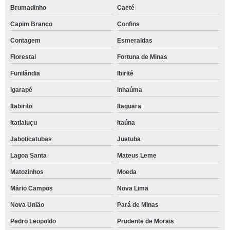
Brumadinho
Caeté
Capim Branco
Confins
Contagem
Esmeraldas
Florestal
Fortuna de Minas
Funilândia
Ibirité
Igarapé
Inhaúma
Itabirito
Itaguara
Itatiaiuçu
Itaúna
Jaboticatubas
Juatuba
Lagoa Santa
Mateus Leme
Matozinhos
Moeda
Mário Campos
Nova Lima
Nova União
Pará de Minas
Pedro Leopoldo
Prudente de Morais