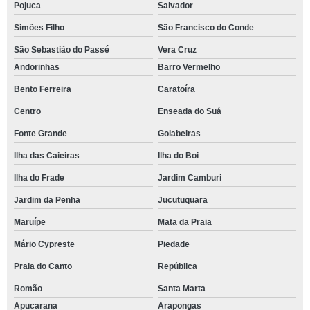
Pojuca
Salvador
Simões Filho
São Francisco do Conde
São Sebastião do Passé
Vera Cruz
Andorinhas
Barro Vermelho
Bento Ferreira
Caratoíra
Centro
Enseada do Suá
Fonte Grande
Goiabeiras
Ilha das Caieiras
Ilha do Boi
Ilha do Frade
Jardim Camburi
Jardim da Penha
Jucutuquara
Maruípe
Mata da Praia
Mário Cypreste
Piedade
Praia do Canto
República
Romão
Santa Marta
Apucarana
Arapongas