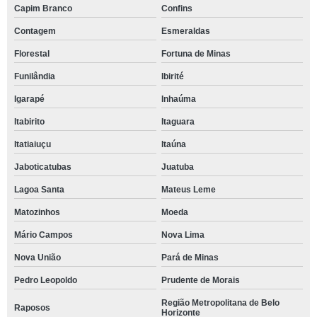
Capim Branco
Confins
Contagem
Esmeraldas
Florestal
Fortuna de Minas
Funilândia
Ibirité
Igarapé
Inhaúma
Itabirito
Itaguara
Itatiaiuçu
Itaúna
Jaboticatubas
Juatuba
Lagoa Santa
Mateus Leme
Matozinhos
Moeda
Mário Campos
Nova Lima
Nova União
Pará de Minas
Pedro Leopoldo
Prudente de Morais
Região Metropolitana de Belo
Raposos
Horizonte