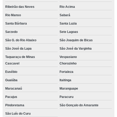
Ribeirão das Neves
Rio Acima
Rio Manso
Sabará
Santa Bárbara
Santa Luzia
Sarzedo
Sete Lagoas
São G. do Rio Abaixo
São Joaquim de Bicas
São José da Lapa
São José da Varginha
Taquaraçu de Minas
Vespasiano
Cascavel
Chorozinho
Eusébio
Fortaleza
Guaiúba
Itaitinga
Maracanaú
Maranguape
Pacajus
Paracuru
Pindoretama
São Gonçalo do Amarante
São Luís do Curu