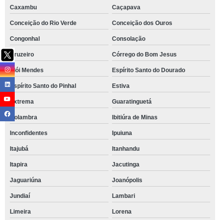
Caxambu
Caçapava
Conceição do Rio Verde
Conceição dos Ouros
Congonhal
Consolação
Cruzeiro
Córrego do Bom Jesus
Elói Mendes
Espírito Santo do Dourado
Espírito Santo do Pinhal
Estiva
Extrema
Guaratinguetá
Holambra
Ibitiúra de Minas
Inconfidentes
Ipuiuna
Itajubá
Itanhandu
Itapira
Jacutinga
Jaguariúna
Joanópolis
Jundiaí
Lambari
Limeira
Lorena