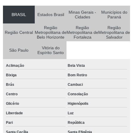
Minas Gerais -
Municípios do
BRASIL
Estados Brasil
Cidades
Paraná
Região
Região
Região
Região Central
Metropolitana de
Metropolitana de
Metropolitana de
Belo Horizonte
Fortaleza
Salvador
Vitória do
São Paulo
Espírito Santo
Aclimação
Bela Vista
Bixiga
Bom Retiro
Brás
Cambuci
Centro
Consolação
Glicério
Higienópolis
Liberdade
Luz
Pari
República
Santa Cecília
Santa Efigênia