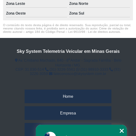
Zona Leste
Zona Norte
Zona Oeste
Zona Sul
O conteúdo do texto desta página é de direito reservado. Sua reprodução, parcial ou total,
mesmo citando nossos links, é proibida sem a autorização do autor. Crime de violação de
direito autoral – artigo 184 do Código Penal –
Lei 9610/98 - Lei de direitos autorais
.
Sky System Telemetria Veicular em Minas Gerais
Av. Cristiano Machado, 640 - 6⁰ Andar - Sagrada Família - Belo
Horizonte / MG.
CEP: 31.030-514
(31) 3226-5561
(31) 98910-3333
(31)
3226-3059
faleconosco@skysystem.com.br
Home
Empresa
Missão