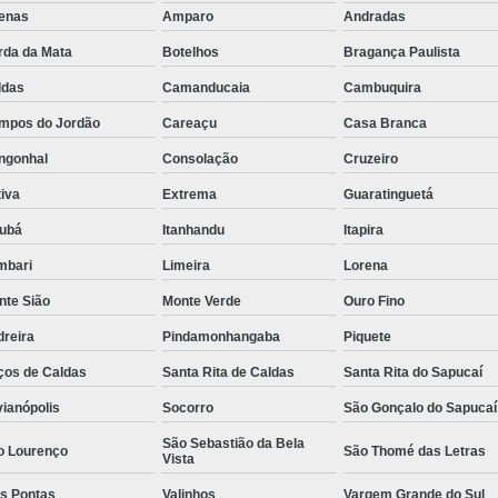
fenas
Amparo
Andradas
Rastreador de Caminhão Minas Ge
rda da Mata
Botelhos
Bragança Paulista
Rastreador para Caminhão
Ra
ldas
Camanducaia
Cambuquira
Rastreador Satelital para Caminhões
mpos do Jordão
Careaçu
Casa Branca
Rastreamento de Caminhão Via Satélite
ngonhal
Consolação
Cruzeiro
Empresa de Rastreador Veicular
Emp
iva
Extrema
Guaratinguetá
Rastreador de Automóveis
Rastreador d
jubá
Itanhandu
Itapira
Rastreador de Carro Minas Ger
mbari
Limeira
Lorena
Rastreador para Carros
nte Sião
Monte Verde
Ouro Fino
Rastreador Veicular para Carros de 
dreira
Pindamonhangaba
Piquete
Rastreador Veicular Particular
Gps Ras
ços de Caldas
Santa Rita de Caldas
Santa Rita do Sapucaí
Rastreador do Carro
Rastread
vianópolis
Socorro
São Gonçalo do Sapucaí
São Sebastião da Bela
Rastreador Gps para Carro
Rastr
o Lourenço
São Thomé das Letras
Vista
Rastreador para Carros com Escut
ês Pontas
Valinhos
Vargem Grande do Sul