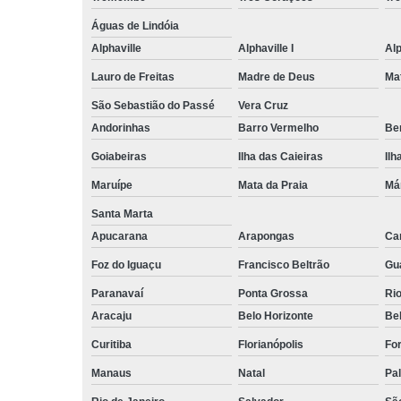
Águas de Lindóia
Alphaville
Alphaville I
Alp
Lauro de Freitas
Madre de Deus
Ma
São Sebastião do Passé
Vera Cruz
Andorinhas
Barro Vermelho
Ben
Goiabeiras
Ilha das Caieiras
Ilh
Maruípe
Mata da Praia
Má
Santa Marta
Apucarana
Arapongas
Ca
Foz do Iguaçu
Francisco Beltrão
Gu
Paranavaí
Ponta Grossa
Ri
Aracaju
Belo Horizonte
Be
Curitiba
Florianópolis
For
Manaus
Natal
Pa