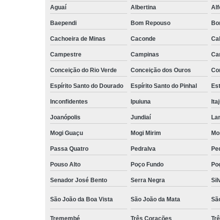
Aguaí
Albertina
Al
Baependi
Bom Repouso
Bo
Cachoeira de Minas
Caconde
Ca
Campestre
Campinas
Ca
Conceição do Rio Verde
Conceição dos Ouros
Co
Espírito Santo do Dourado
Espírito Santo do Pinhal
Est
Inconfidentes
Ipuiuna
Ita
Joanópolis
Jundiaí
La
Mogi Guaçu
Mogi Mirim
Mo
Passa Quatro
Pedralva
Pe
Pouso Alto
Poço Fundo
Po
Senador José Bento
Serra Negra
Sil
São João da Boa Vista
São João da Mata
Sã
Tremembé
Três Corações
Tr