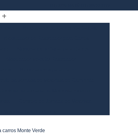
(31) 3226-5561
(31) 98910-3333
omóvel
Bloqueador de Carros Via Satelite
Bloqueador de Rastreador para Carros
arro
Bloqueador de Sinal para Carros
Bloqueador Veicular Rastreador
arros
Bloqueadores para Carro
trole da Jornada de Motorista de Caminhão
Controle de Jornada de Motorista Externo
rista
Controle de Jornada do Motorista
o Motorista Belo Horizonte
Gerais
Controle de Jornada dos Motoristas
a carros Monte Verde
ntrole de Jornada Motorista de Caminhão