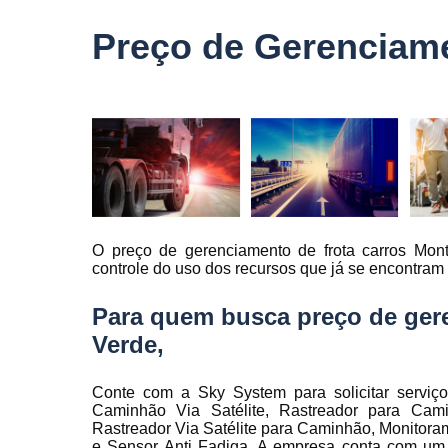
veículo
Preço de Gerenciame
Monitorame
de frotas
Monitoramen
veiculare
Rastreado
carro
Rastreador
automotivo
O preço de gerenciamento de frota carros Mon
Rastreador
controle do uso dos recursos que já se encontram 
de caminhõ
Rastreador
Para quem busca preço de gere
de carros
Verde,
Rastreador
para carro
Conte com a Sky System para solicitar serviç
Rastreamen
Caminhão Via Satélite, Rastreador para Cami
de carro
Rastreador Via Satélite para Caminhão, Monitoram
e Sensor Anti Fadiga. A empresa conta com um t