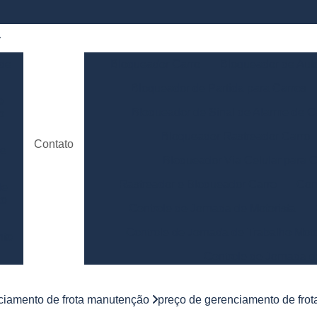
 de
Bloqueador Carro
Bloqueador de Aut
Bloqueador de Partida para Carros
e
Bloqueador de Sinal de Alarme de C
o
Bloqueador Rastreador Carro
Contato
de
Bloqueador Via Celular para C
Rastreador e Bloqueador Carro
Con
de
to
Controle de Jornada de Motorista
Controle de Jornada de Trabalho Moto
nto
Controle de Jornada d
e
Controle de Jornada do Motorista Minas 
ciamento de frota manutenção
preço de gerenciamento de frot
Controle de Jornada Motorista
Co
e