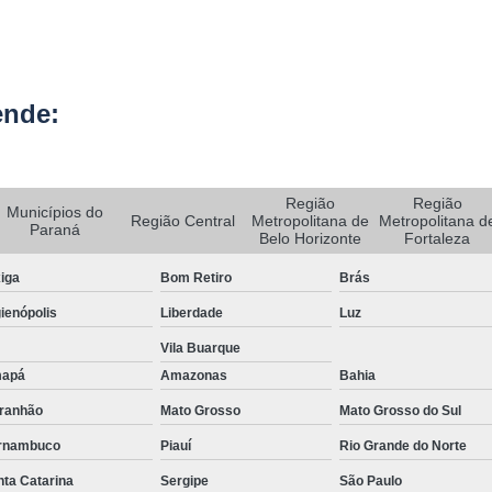
Rastreador de Carro e Moto
Rastreador de Veiculos Portatil
ende:
Rastreador Movel para Carro
Rastreador para Colocar em Car
Rastreador Portátil para Veículos
Região
Região
Municípios do
Região Central
Metropolitana de
Metropolitana d
Bloqueador e Rastreador Automotiv
Paraná
Belo Horizonte
Fortaleza
Gps Veicular Rastreado
iga
Bom Retiro
Brás
Rastreador Automotivo Belo Horizont
ienópolis
Liberdade
Luz
Rastreador e Bloqueador Automotivo
Vila Buarque
Rastreador e Bloqueador Veicula
apá
Amazonas
Bahia
Rastreador Gps Automotivo
ranhão
Mato Grosso
Mato Grosso do Sul
Empresa de Rastreamento de Caminhõe
rnambuco
Piauí
Rio Grande do Norte
ta Catarina
Sergipe
São Paulo
Rastreador de Caminhão
Ras