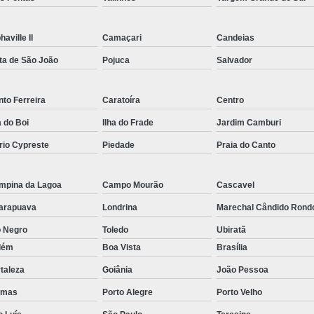
Rastreador por Satelite para Carros
Empresa Especializada em Rastreamento 
haville II
Camaçari
Candeias
ta de São João
Pojuca
Salvador
Rastreamento de Carro G
Rastreamento de Carros Belo Horizont
to Ferreira
Caratoíra
Centro
Rastreamento de Carros e Caminhões Via
a do Boi
Ilha do Frade
Jardim Camburi
Rastreamento de Carros por Satélite
rio Cypreste
Piedade
Praia do Canto
Rastreamento para Carros e Camin
Monitoramento e Rastreamento de Frotas 
mpina da Lagoa
Campo Mourão
Cascavel
Rastreamento de Frota Via Sa
arapuava
Londrina
Marechal Cândido Rond
Rastreamento de Frotas Belo Horizonte
o Negro
Toledo
Ubiratã
lém
Boa Vista
Brasília
Rastreamento de Frotas Minas Gera
taleza
Goiânia
João Pessoa
Rastreamento e Monitoramento d
lmas
Porto Alegre
Porto Velho
Rastreamento Veicular Frotas