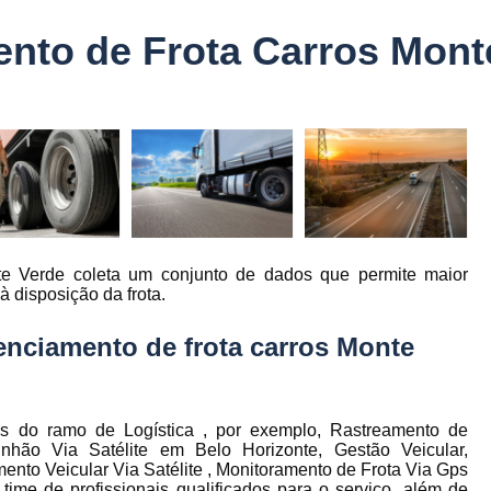
Controle Jornada de Trabalho Motorista
nto de Frota Carros Mont
nto
Controle de Abastecimento de Combust
Controle de Abastecimento de Veícu
tos
s
Controle de Frota
Controle de Frota Be
r
Controle de Frota de Caminhõe
Controle de Manutenção de Frota de
es
s
Sistema de Fadiga
Empresa de Rast
te Verde coleta um conjunto de dados que permite maior
es
Empresa de Rastreadores de Veicul
à disposição da frota.
es
Empresa de Rastreamento de Moto
es
nciamento de frota carros Monte
Empresa de Rastreamento por Sat
es
Empresa Rastreadores
Empresa Rastre
s
Gerenciamento de Frota Belo Horizon
os do ramo de Logística , por exemplo, Rastreamento de
to
nhão Via Satélite em Belo Horizonte, Gestão Veicular,
Gerenciamento de Frota de Caminh
ento Veicular Via Satélite , Monitoramento de Frota Via Gps
ime de profissionais qualificados para o serviço, além de