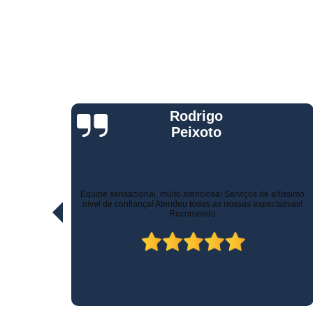
Telemetria
veiculare
Jorge Eduardo
Rizzotti
Quando comprei fui muito bem atendido na hora da venda e
ltíssimo
pelo suporte! Não demoraram para marcar a instalação e o
ativas!
técnico tomou todo cuidado com meu carro. Estou trocando de
veículo e vou instalar no outro! Recomendo!