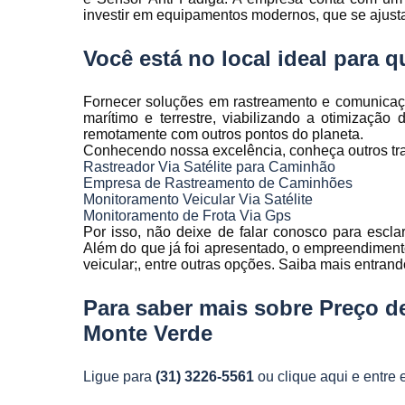
Rastreamen
investir em equipamentos modernos, que se ajust
de frota
Você está no local ideal para
Rastreamen
veicular
Fornecer soluções em rastreamento e comunicação 
Sensores 
marítimo e terrestre, viabilizando a otimização
fadiga
remotamente com outros pontos do planeta.
Conhecendo nossa excelência, conheça outros tr
Sistema d
Rastreador Via Satélite para Caminhão
gravação
Empresa de Rastreamento de Caminhões
veicular
Monitoramento Veicular Via Satélite
Sistema d
Monitoramento de Frota Via Gps
rastreament
Por isso, não deixe de falar conosco para escl
Além do que já foi apresentado, o empreendiment
Sistemas pa
veicular;, entre outras opções. Saiba mais entran
controle d
manutenção
Para saber mais sobre Preço d
frota
Monte Verde
Sistemas
veiculare
Ligue para
(31) 3226-5561
ou
clique aqui
e entre 
Telemetri