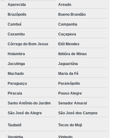
Aparecida
Areado
rais
Rastreador Gps para Caminhão
Brazópolis
Bueno Brandão
streador para Caminhão Via Satélite
Cambuí
Campanha
Rastreador Via Satélite para Caminhão
Caxambu
Caçapava
Sistema de Rastreamento de Caminhões
Córrego do Bom Jesus
Elói Mendes
resa Especializada em Rastreador de Carro
Holambra
Ibitiúra de Minas
e Carro
Rastreador de Carro Belo Horizonte
Jacutinga
Jaguariúna
ais
Rastreador Gps para Carros
Machado
Maria da Fé
Rastreador Veicular para Carro
Paraguaçu
Paraisópolis
Empresa
Rastreador Veicular para Frota
Piracaia
Pouso Alegre
treador para Carros
Rastreador de Carros
Santo Antônio do Jardim
Senador Amaral
or em Carro
Rastreador Gps Carro
São José do Alegre
São José dos Campos
eador no Carro
Rastreador para Carro
Taubaté
Tocos do Moji
a
Rastreador para Colocar no Carro
Varginha
Vinhedo