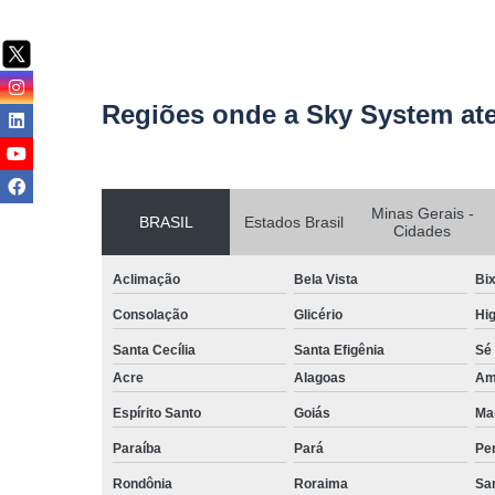
Regiões onde a Sky System at
Minas Gerais -
BRASIL
Estados Brasil
Cidades
Aclimação
Bela Vista
Bix
Consolação
Glicério
Hig
Santa Cecília
Santa Efigênia
Sé
Acre
Alagoas
Am
Espírito Santo
Goiás
Ma
Paraíba
Pará
Pe
Rondônia
Roraima
San