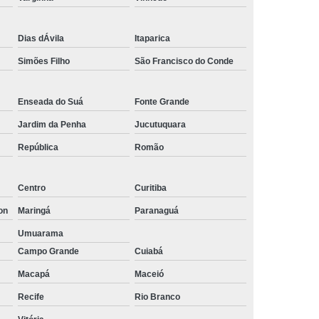
Empresa de Rastreamento de Automóveis
de Carros
Rastreamento Carros Via Satélite
Dias dÁvila
Itaparica
Simões Filho
São Francisco do Conde
ps
Rastreamento de Carros
e
Rastreamento de Carros e Caminhões
Enseada do Suá
Fonte Grande
 Gps
Rastreamento de Carros Minas Gerais
Jardim da Penha
Jucutuquara
Rastreamento de Carros Via Satélite
República
Romão
hões
Gestão de Frotas Rastreamento
de Caminhões
Rastreamento de Frota Veicular
Centro
Curitiba
télite
Rastreamento de Frotas
on
Maringá
Paranaguá
Rastreamento de Frotas com Tecnologia Gps
Umuarama
Campo Grande
Cuiabá
is
Rastreamento e Gestão de Frotas
Macapá
Maceió
e Frotas
Rastreamento Frota Gps
Recife
Rio Branco
Empresa de Rastreamento de Carros