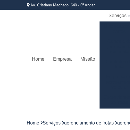
Av. Cristiano Machado, 640 - 6⁰ Andar
Serviços
Bloqueador
carros
Controle d
jornadas d
motorista
Home
Empresa
Missão
Controles 
frota
Empresas 
rastreamen
veicular
Gerenciame
de frotas
Gestão d
frotas
Home
Serviços
gerenciamento de frotas
geren
Gestão d