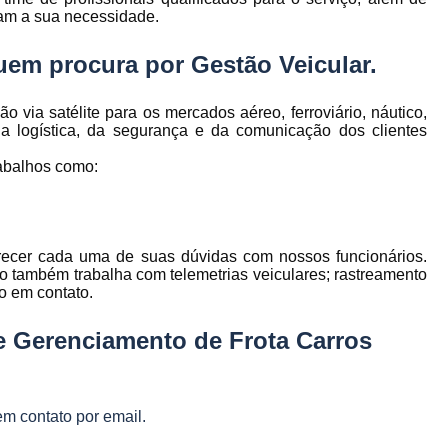
to
Gerenciamento de Frota de Empresa
am a sua necessidade.
Gerenciamento de
 quem procura por
Gestão Veicular
.
to
Gerenciamento de Frota Espe
via satélite para os mercados aéreo, ferroviário, náutico,
Gerenciamento de Frota Manutenção
de
 da logística, da segurança e da comunicação dos clientes
Gerenciamento de Frota para Emp
abalhos como:
e
Empresa de Gestão de Frota de Veículos
Gestão de Frota
Gestão de Frota 
e
Gestão de Frota Belo Horizont
os
arecer cada uma de suas dúvidas com nossos funcionários.
o também trabalha com telemetrias veiculares; rastreamento
Gestão de Frota de Veículos P
ra
do em contato.
e
Gestão de Frota Minas Gerais
Gestão 
 de
e Gerenciamento de Frota Carros
Gestão de Frota de Veículos
Ges
Gestão de Frota de Veículos Minas Gerais
s
em contato por email.
Gestão de Veículos
Gestão de Veículos
a