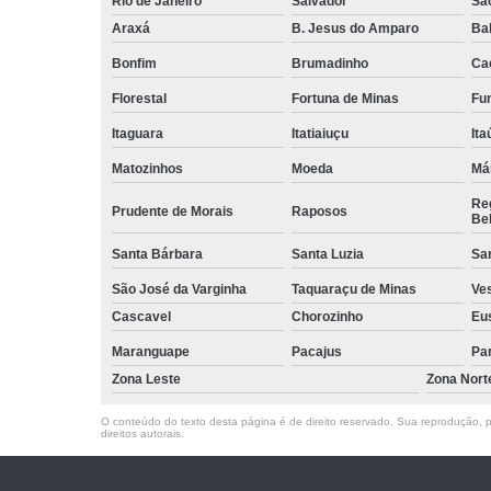
Rio de Janeiro
Salvador
Sã
Araxá
B. Jesus do Amparo
Ba
Bonfim
Brumadinho
Ca
Florestal
Fortuna de Minas
Fun
Itaguara
Itatiaiuçu
Ita
Matozinhos
Moeda
Má
Reg
Prudente de Morais
Raposos
Bel
Santa Bárbara
Santa Luzia
Sa
São José da Varginha
Taquaraçu de Minas
Ve
Cascavel
Chorozinho
Eu
Maranguape
Pacajus
Pa
Zona Leste
Zona Nort
O conteúdo do texto desta página é de direito reservado. Sua reprodução, pa
direitos autorais
.