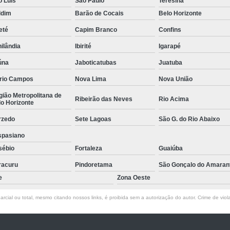
o Luís
São Paulo
Teresina
Empresa de Rastreamento de Veícul
ldim
Barão de Cocais
Belo Horizonte
Empresa de Rastreamen
eté
Capim Branco
Confins
Empresa de Rastreame
ilândia
Ibirité
Igarapé
Empresa Especializada
úna
Jaboticatubas
Juatuba
Empresas de Monitoramento e Ras
rio Campos
Nova Lima
Nova União
Rastreamento de Veículos
Ra
ião Metropolitana de
Ribeirão das Neves
Rio Acima
o Horizonte
Rastreamento para Carros
Detector 
rzedo
Sete Lagoas
São G. do Rio Abaixo
Detector de Fadiga para Motorista
spasiano
Sensor de Fadiga e Distração
sébio
Fortaleza
Guaiúba
Sensor de Fadiga Vw
Sensor de
racuru
Pindoretama
São Gonçalo do Amaran
e
Zona Oeste
Camera Gravadora Veicula
rcial ou total, mesmo citando nossos links, é proibida sem a autorização do autor. Crime de viol
Cameras para Veiculos com Grava
Gravador de Video Veicular
Gravado