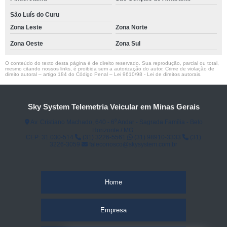
São Luís do Curu
Zona Leste
Zona Norte
Zona Oeste
Zona Sul
O conteúdo do texto desta página é de direito reservado. Sua reprodução, parcial ou total,
mesmo citando nossos links, é proibida sem a autorização do autor. Crime de violação de
direito autoral – artigo 184 do Código Penal –
Lei 9610/98 - Lei de direitos autorais
.
Sky System Telemetria Veicular em Minas Gerais
Av. Cristiano Machado, 640 - 6⁰ Andar - Sagrada Família - Belo
Horizonte / MG.
CEP: 31.030-514
(31) 3226-5561
(31) 98910-3333
(31)
3226-3059
faleconosco@skysystem.com.br
Home
Empresa