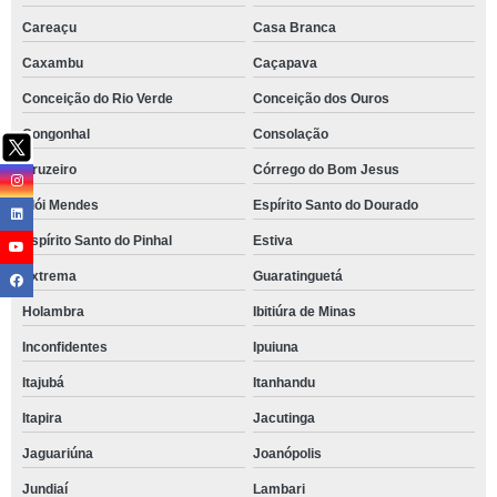
Careaçu
Casa Branca
Caxambu
Caçapava
Conceição do Rio Verde
Conceição dos Ouros
Congonhal
Consolação
Cruzeiro
Córrego do Bom Jesus
Elói Mendes
Espírito Santo do Dourado
Espírito Santo do Pinhal
Estiva
Extrema
Guaratinguetá
Holambra
Ibitiúra de Minas
Inconfidentes
Ipuiuna
Itajubá
Itanhandu
Itapira
Jacutinga
Jaguariúna
Joanópolis
Jundiaí
Lambari