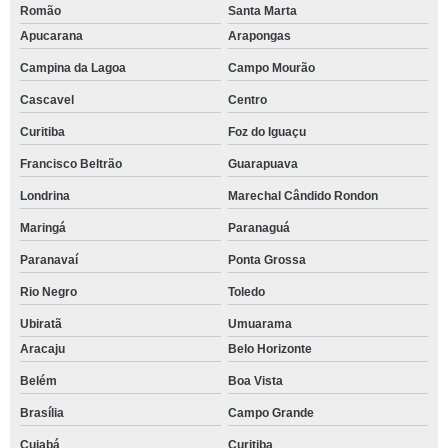
Romão
Santa Marta
Apucarana
Arapongas
Campina da Lagoa
Campo Mourão
Cascavel
Centro
Curitiba
Foz do Iguaçu
Francisco Beltrão
Guarapuava
Londrina
Marechal Cândido Rondon
Maringá
Paranaguá
Paranavaí
Ponta Grossa
Rio Negro
Toledo
Ubiratã
Umuarama
Aracaju
Belo Horizonte
Belém
Boa Vista
Brasília
Campo Grande
Cuiabá
Curitiba