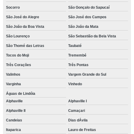
Socorro
São Gonçalo do Sapucaí
São José do Alegre
São José dos Campos
São João da Boa Vista
São João da Mata
São Lourenço
São Sebastião da Bela Vista
São Thomé das Letras
Taubaté
Tocos do Moji
Tremembé
Três Corações
Três Pontas
Valinhos
Vargem Grande do Sul
Varginha
Vinhedo
Águas de Lindóia
Alphaville
Alphaville I
Alphaville II
Camaçari
Candeias
Dias dÁvila
Itaparica
Lauro de Freitas