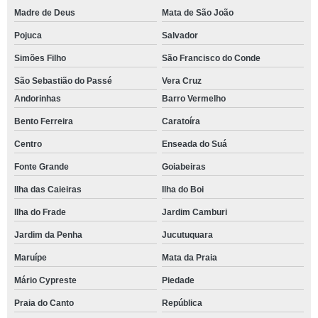
Madre de Deus
Mata de São João
Pojuca
Salvador
Simões Filho
São Francisco do Conde
São Sebastião do Passé
Vera Cruz
Andorinhas
Barro Vermelho
Bento Ferreira
Caratoíra
Centro
Enseada do Suá
Fonte Grande
Goiabeiras
Ilha das Caieiras
Ilha do Boi
Ilha do Frade
Jardim Camburi
Jardim da Penha
Jucutuquara
Maruípe
Mata da Praia
Mário Cypreste
Piedade
Praia do Canto
República