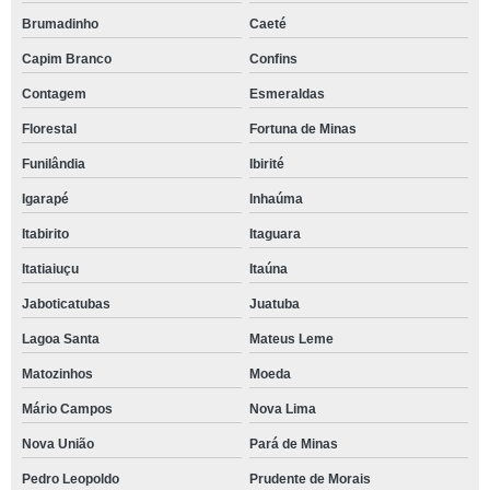
Brumadinho
Caeté
Capim Branco
Confins
Contagem
Esmeraldas
Florestal
Fortuna de Minas
Funilândia
Ibirité
Igarapé
Inhaúma
Itabirito
Itaguara
Itatiaiuçu
Itaúna
Jaboticatubas
Juatuba
Lagoa Santa
Mateus Leme
Matozinhos
Moeda
Mário Campos
Nova Lima
Nova União
Pará de Minas
Pedro Leopoldo
Prudente de Morais