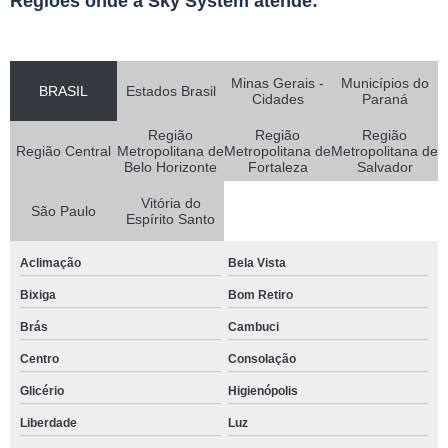
Regiões onde a Sky System atende:
Minas Gerais -
Municípios do
BRASIL
Estados Brasil
Cidades
Paraná
Região
Região
Região
Região Central
Metropolitana de
Metropolitana de
Metropolitana de
Belo Horizonte
Fortaleza
Salvador
Vitória do
São Paulo
Espírito Santo
Aclimação
Bela Vista
Bixiga
Bom Retiro
Brás
Cambuci
Centro
Consolação
Glicério
Higienópolis
Liberdade
Luz