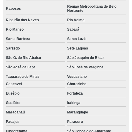
Região Metropolitana de Belo
Raposos
Horizonte
Ribeirão das Neves
Rio Acima
Rio Manso
Sabará
Santa Bárbara
Santa Luzia
Sarzedo
Sete Lagoas
São G. do Rio Abaixo
São Joaquim de Bicas
São José da Lapa
São José da Varginha
Taquaraçu de Minas
Vespasiano
Cascavel
Chorozinho
Eusébio
Fortaleza
Guaiúba
Itaitinga
Maracanaú
Maranguape
Pacajus
Paracuru
Pindoretama
São Gonçalo do Amarante