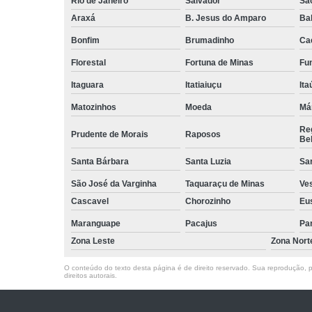
Rio de Janeiro
Salvador
Sã
Araxá
B. Jesus do Amparo
Ba
Bonfim
Brumadinho
Ca
Florestal
Fortuna de Minas
Fun
Itaguara
Itatiaiuçu
Ita
Matozinhos
Moeda
Má
Reg
Prudente de Morais
Raposos
Bel
Santa Bárbara
Santa Luzia
Sa
São José da Varginha
Taquaraçu de Minas
Ve
Cascavel
Chorozinho
Eu
Maranguape
Pacajus
Pa
Zona Leste
Zona Nort
O conteúdo do texto desta página é de direito reservado. Sua reprodução, pa
direitos autorais
.