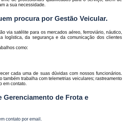
to
Gerenciamento de Frota de Empresa
am a sua necessidade.
Gerenciamento de
 quem procura por
Gestão Veicular
.
to
Gerenciamento de Frota Espe
via satélite para os mercados aéreo, ferroviário, náutico,
Gerenciamento de Frota Manutenção
de
 da logística, da segurança e da comunicação dos clientes
Gerenciamento de Frota para Emp
abalhos como:
e
Empresa de Gestão de Frota de Veículos
Gestão de Frota
Gestão de Frota 
e
Gestão de Frota Belo Horizont
os
arecer cada uma de suas dúvidas com nossos funcionários.
o também trabalha com telemetrias veiculares; rastreamento
Gestão de Frota de Veículos P
ra
do em contato.
e
Gestão de Frota Minas Gerais
Gestão 
 de
e Gerenciamento de Frota e
Gestão de Frota de Veículos
Ges
Gestão de Frota de Veículos Minas Gerais
s
em contato por email.
Gestão de Veículos
Gestão de Veículos
a