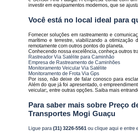
Rastreamen
investir em equipamentos modernos, que se ajust
de frota
Você está no local ideal para
Rastreamen
veicular
Fornecer soluções em rastreamento e comunicação 
Sensores 
marítimo e terrestre, viabilizando a otimização
fadiga
remotamente com outros pontos do planeta.
Conhecendo nossa excelência, conheça outros tr
Sistema d
Rastreador Via Satélite para Caminhão
gravação
Empresa de Rastreamento de Caminhões
veicular
Monitoramento Veicular Via Satélite
Sistema d
Monitoramento de Frota Via Gps
rastreament
Por isso, não deixe de falar conosco para escl
Além do que já foi apresentado, o empreendiment
Sistemas pa
veicular;, entre outras opções. Saiba mais entran
controle d
manutenção
Para saber mais sobre Preço d
frota
Transportes Mogi Guaçu
Sistemas
veiculare
Ligue para
(31) 3226-5561
ou
clique aqui
e entre 
Telemetri