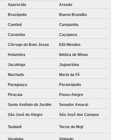
Aparecida
Areado
rais
Rastreador Gps para Caminhão
Brazópolis
Bueno Brandão
streador para Caminhão Via Satélite
Cambuí
Campanha
Rastreador Via Satélite para Caminhão
Caxambu
Caçapava
Sistema de Rastreamento de Caminhões
Córrego do Bom Jesus
Elói Mendes
resa Especializada em Rastreador de Carro
Holambra
Ibitiúra de Minas
e Carro
Rastreador de Carro Belo Horizonte
Jacutinga
Jaguariúna
ais
Rastreador Gps para Carros
Machado
Maria da Fé
Rastreador Veicular para Carro
Paraguaçu
Paraisópolis
Empresa
Rastreador Veicular para Frota
Piracaia
Pouso Alegre
treador para Carros
Rastreador de Carros
Santo Antônio do Jardim
Senador Amaral
or em Carro
Rastreador Gps Carro
São José do Alegre
São José dos Campos
eador no Carro
Rastreador para Carro
Taubaté
Tocos do Moji
a
Rastreador para Colocar no Carro
Varginha
Vinhedo