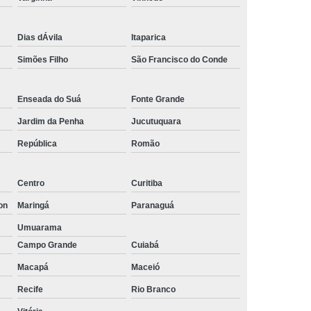
Empresa de Rastreamento de Automóveis
de Carros
Rastreamento Carros Via Satélite
Dias dÁvila
Itaparica
Simões Filho
São Francisco do Conde
ps
Rastreamento de Carros
e
Rastreamento de Carros e Caminhões
Enseada do Suá
Fonte Grande
 Gps
Rastreamento de Carros Minas Gerais
Jardim da Penha
Jucutuquara
Rastreamento de Carros Via Satélite
República
Romão
hões
Gestão de Frotas Rastreamento
de Caminhões
Rastreamento de Frota Veicular
Centro
Curitiba
télite
Rastreamento de Frotas
on
Maringá
Paranaguá
Rastreamento de Frotas com Tecnologia Gps
Umuarama
Campo Grande
Cuiabá
is
Rastreamento e Gestão de Frotas
Macapá
Maceió
e Frotas
Rastreamento Frota Gps
Recife
Rio Branco
Empresa de Rastreamento de Carros