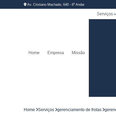
Av. Cristiano Machado, 640 - 6⁰ Andar
Serviços
Bloqueador
carros
Controle d
jornadas d
motorista
Home
Empresa
Missão
Controles 
frota
Empresas 
rastreamen
veicular
Gerenciame
de frotas
Gestão d
frotas
Home
Serviços
gerenciamento de frotas
gerenc
Gestão d