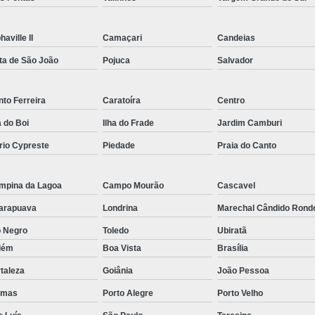
Rastreador por Satelite para Carros
Empresa Especializada em Rastreamento 
haville II
Camaçari
Candeias
ta de São João
Pojuca
Salvador
Rastreamento de Carro G
Rastreamento de Carros Belo Horizont
to Ferreira
Caratoíra
Centro
Rastreamento de Carros e Caminhões Via
a do Boi
Ilha do Frade
Jardim Camburi
Rastreamento de Carros por Satélite
rio Cypreste
Piedade
Praia do Canto
Rastreamento para Carros e Camin
Monitoramento e Rastreamento de Frotas 
mpina da Lagoa
Campo Mourão
Cascavel
Rastreamento de Frota Via Sa
arapuava
Londrina
Marechal Cândido Rond
Rastreamento de Frotas Belo Horizonte
o Negro
Toledo
Ubiratã
lém
Boa Vista
Brasília
Rastreamento de Frotas Minas Gera
taleza
Goiânia
João Pessoa
Rastreamento e Monitoramento d
lmas
Porto Alegre
Porto Velho
Rastreamento Veicular Frotas