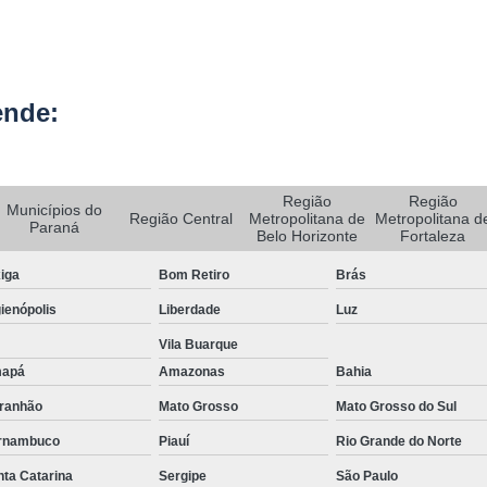
Rastreador de Carro e Moto
Rastreador de Veiculos Portatil
ende:
Rastreador Movel para Carro
Rastreador para Colocar em Car
Rastreador Portátil para Veículos
Região
Região
Municípios do
Região Central
Metropolitana de
Metropolitana d
Bloqueador e Rastreador Automotiv
Paraná
Belo Horizonte
Fortaleza
Gps Veicular Rastreado
iga
Bom Retiro
Brás
Rastreador Automotivo Belo Horizont
ienópolis
Liberdade
Luz
Rastreador e Bloqueador Automotivo
Vila Buarque
Rastreador e Bloqueador Veicula
apá
Amazonas
Bahia
Rastreador Gps Automotivo
ranhão
Mato Grosso
Mato Grosso do Sul
Empresa de Rastreamento de Caminhõe
rnambuco
Piauí
Rio Grande do Norte
ta Catarina
Sergipe
São Paulo
Rastreador de Caminhão
Ras