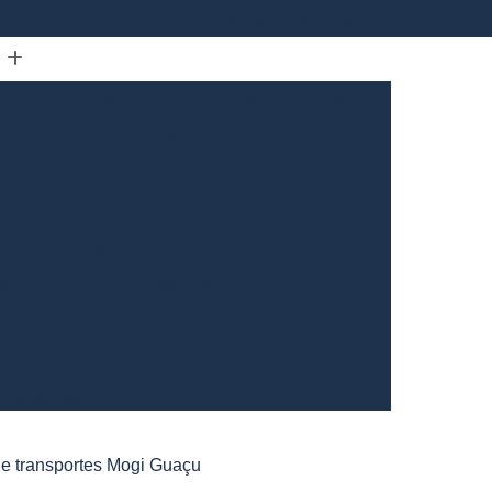
(31) 3226-5561
(31) 98910-3333
omóvel
Bloqueador de Carros Via Satelite
Bloqueador de Rastreador para Carros
arro
Bloqueador de Sinal para Carros
Bloqueador Veicular Rastreador
arros
Bloqueadores para Carro
trole da Jornada de Motorista de Caminhão
Controle de Jornada de Motorista Externo
rista
Controle de Jornada do Motorista
o Motorista Belo Horizonte
Gerais
Controle de Jornada dos Motoristas
 e transportes Mogi Guaçu
ntrole de Jornada Motorista de Caminhão