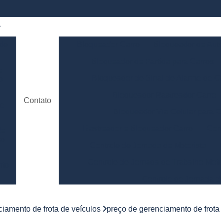
 de
Bloqueador Carro
Bloqueador de Aut
Bloqueador de Partida para Carros
e
Bloqueador de Sinal de Alarme de C
o
Bloqueador Rastreador Carro
Contato
de
Bloqueador Via Celular para C
Rastreador e Bloqueador Carro
Con
de
to
Controle de Jornada de Motorista
Controle de Jornada de Trabalho Moto
nto
Controle de Jornada d
e
Controle de Jornada do Motorista Minas 
iamento de frota de veículos
preço de gerenciamento de frota
Controle de Jornada Motorista
Co
e