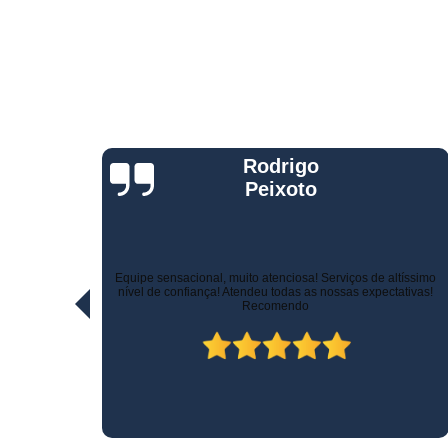
Telemetria
veiculare
Jorge Eduardo
Rizzotti
Quando comprei fui muito bem atendido na hora da venda e
ltíssimo
pelo suporte! Não demoraram para marcar a instalação e o
ativas!
técnico tomou todo cuidado com meu carro. Estou trocando de
veículo e vou instalar no outro! Recomendo!