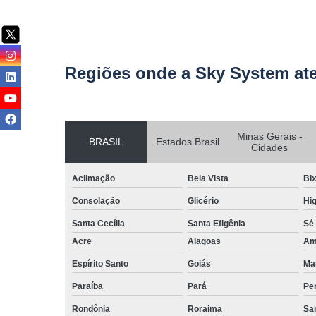
Regiões onde a Sky System at
Minas Gerais -
BRASIL
Estados Brasil
Cidades
Aclimação
Bela Vista
Bix
Consolação
Glicério
Hig
Santa Cecília
Santa Efigênia
Sé
Acre
Alagoas
Am
Espírito Santo
Goiás
Ma
Paraíba
Pará
Pe
Rondônia
Roraima
San