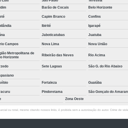
o Luís
São Paulo
Teresina
Empresa de Rastreamento de Veícul
ldim
Barão de Cocais
Belo Horizonte
Empresa de Rastreamen
eté
Capim Branco
Confins
Empresa de Rastreame
ilândia
Ibirité
Igarapé
Empresa Especializada
úna
Jaboticatubas
Juatuba
Empresas de Monitoramento e Ras
rio Campos
Nova Lima
Nova União
Rastreamento de Veículos
Ra
ião Metropolitana de
Ribeirão das Neves
Rio Acima
o Horizonte
Rastreamento para Carros
Detector 
rzedo
Sete Lagoas
São G. do Rio Abaixo
Detector de Fadiga para Motorista
spasiano
Sensor de Fadiga e Distração
sébio
Fortaleza
Guaiúba
Sensor de Fadiga Vw
Sensor de
racuru
Pindoretama
São Gonçalo do Amaran
e
Zona Oeste
Camera Gravadora Veicula
rcial ou total, mesmo citando nossos links, é proibida sem a autorização do autor. Crime de viol
Cameras para Veiculos com Grava
Gravador de Video Veicular
Gravado