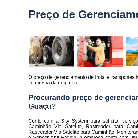
veículo
Preço de Gerenciame
Monitorame
de frotas
Monitoramen
veiculare
Rastreado
carro
Rastreador
automotivo
O preço de gerenciamento de frota e transportes 
Rastreador
financeira da empresa.
de caminhõ
Rastreador
Procurando preço de gerenciam
de carros
Guaçu?
Rastreador
para carro
Conte com a Sky System para solicitar serviç
Rastreamen
Caminhão Via Satélite, Rastreador para Cami
de carro
Rastreador Via Satélite para Caminhão, Monitoram
e Sensor Anti Fadiga. A empresa conta com um t