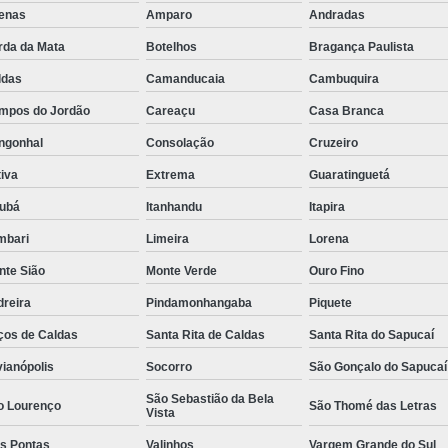
fenas
Amparo
Andradas
Rastreador de Caminhão Minas Ge
rda da Mata
Botelhos
Bragança Paulista
Rastreador para Caminhão
Ra
ldas
Camanducaia
Cambuquira
Rastreador Satelital para Caminhões
mpos do Jordão
Careaçu
Casa Branca
Rastreamento de Caminhão Via Satélite
ngonhal
Consolação
Cruzeiro
Empresa de Rastreador Veicular
Emp
iva
Extrema
Guaratinguetá
Rastreador de Automóveis
Rastreador d
jubá
Itanhandu
Itapira
Rastreador de Carro Minas Ger
mbari
Limeira
Lorena
Rastreador para Carros
nte Sião
Monte Verde
Ouro Fino
Rastreador Veicular para Carros de 
dreira
Pindamonhangaba
Piquete
Rastreador Veicular Particular
Gps Ras
ços de Caldas
Santa Rita de Caldas
Santa Rita do Sapucaí
Rastreador do Carro
Rastread
vianópolis
Socorro
São Gonçalo do Sapucaí
São Sebastião da Bela
Rastreador Gps para Carro
Rastr
o Lourenço
São Thomé das Letras
Vista
Rastreador para Carros com Escut
ês Pontas
Valinhos
Vargem Grande do Sul