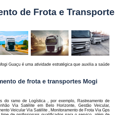
Controle Jornada de Trabalho Motorista
nto de Frota e Transport
nto
Controle de Abastecimento de Combust
Controle de Abastecimento de Veícu
tos
s
Controle de Frota
Controle de Frota Be
r
Controle de Frota de Caminhõe
Controle de Manutenção de Frota de
es
s
Sistema de Fadiga
Empresa de Rast
Mogi Guaçu é uma atividade estratégica que auxilia a saúde
es
Empresa de Rastreadores de Veicul
es
Empresa de Rastreamento de Moto
es
ento de frota e transportes Mogi
Empresa de Rastreamento por Sat
es
Empresa Rastreadores
Empresa Rastre
s
Gerenciamento de Frota Belo Horizon
os do ramo de Logística , por exemplo, Rastreamento de
to
nhão Via Satélite em Belo Horizonte, Gestão Veicular,
Gerenciamento de Frota de Caminh
ento Veicular Via Satélite , Monitoramento de Frota Via Gps
ime de profissionais qualificados para o serviço, além de