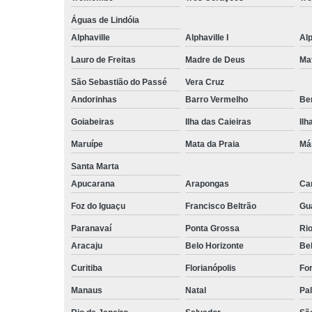
Águas de Lindóia
Alphaville
Alphaville I
Alp
Lauro de Freitas
Madre de Deus
Ma
São Sebastião do Passé
Vera Cruz
Andorinhas
Barro Vermelho
Ben
Goiabeiras
Ilha das Caieiras
Ilh
Maruípe
Mata da Praia
Má
Santa Marta
Apucarana
Arapongas
Ca
Foz do Iguaçu
Francisco Beltrão
Gu
Paranavaí
Ponta Grossa
Ri
Aracaju
Belo Horizonte
Be
Curitiba
Florianópolis
For
Manaus
Natal
Pa