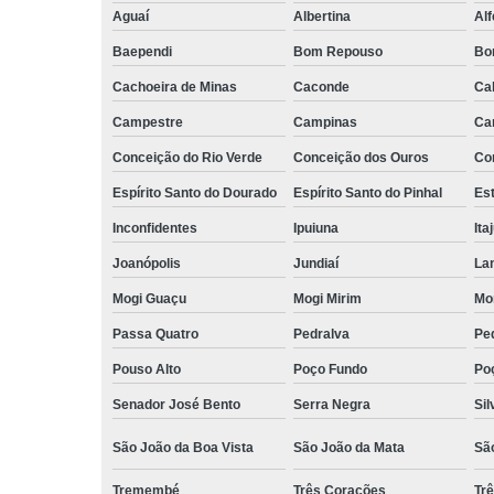
Aguaí
Albertina
Al
Baependi
Bom Repouso
Bo
Cachoeira de Minas
Caconde
Ca
Campestre
Campinas
Ca
Conceição do Rio Verde
Conceição dos Ouros
Co
Espírito Santo do Dourado
Espírito Santo do Pinhal
Est
Inconfidentes
Ipuiuna
Ita
Joanópolis
Jundiaí
La
Mogi Guaçu
Mogi Mirim
Mo
Passa Quatro
Pedralva
Pe
Pouso Alto
Poço Fundo
Po
Senador José Bento
Serra Negra
Sil
São João da Boa Vista
São João da Mata
Sã
Tremembé
Três Corações
Tr