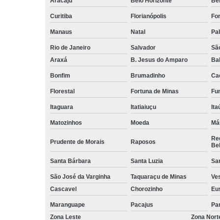
Aracaju
Belo Horizonte
Be
Curitiba
Florianópolis
For
Manaus
Natal
Pa
Rio de Janeiro
Salvador
Sã
Araxá
B. Jesus do Amparo
Ba
Bonfim
Brumadinho
Ca
Florestal
Fortuna de Minas
Fun
Itaguara
Itatiaiuçu
Ita
Matozinhos
Moeda
Má
Reg
Prudente de Morais
Raposos
Bel
Santa Bárbara
Santa Luzia
Sa
São José da Varginha
Taquaraçu de Minas
Ve
Cascavel
Chorozinho
Eu
Maranguape
Pacajus
Pa
Zona Leste
Zona Nort