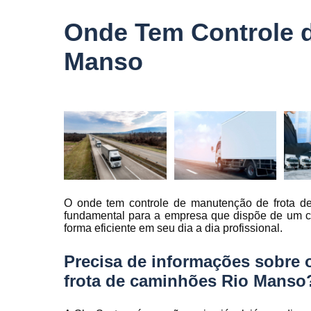
veículo
Onde Tem Controle 
Monitorame
de frotas
Manso
Monitoramen
veiculare
Rastreado
carro
Rastreador
automotivo
Rastreador
de caminhõ
O onde tem controle de manutenção de frota d
Rastreador
fundamental para a empresa que dispõe de um co
de carros
forma eficiente em seu dia a dia profissional.
Rastreador
Precisa de informações sobre
para carro
frota de caminhões Rio Manso
Rastreamen
de carro