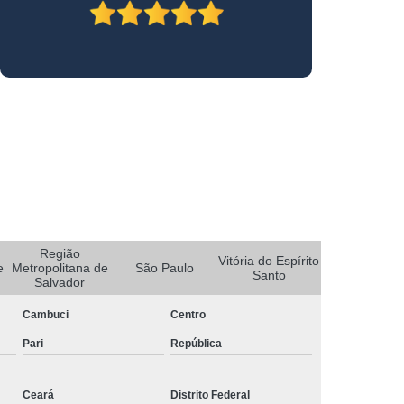
Rastreador de Carro Portatil
Rastreador Discreto para Carros
s
Rastreador para Carro e Moto
ro
Rastreador Portátil para Carros
Rastreador Via Satelite para Carros
o
Empresa de Rastreador Automotivo
r
Rastreador Automotivo
e
Rastreador Automotivo Minas Gerais
Região
Vitória do Espírito
e
Metropolitana de
São Paulo
Rastreador e Bloqueador para Carros
Santo
Salvador
r
Rastreador Eletrônico Automotivo
Cambuci
Centro
Rastreador para Carros de Empresa
Pari
República
s
Instalação de Rastreador em Caminhão
Ceará
Distrito Federal
treador de Caminhão Belo Horizonte