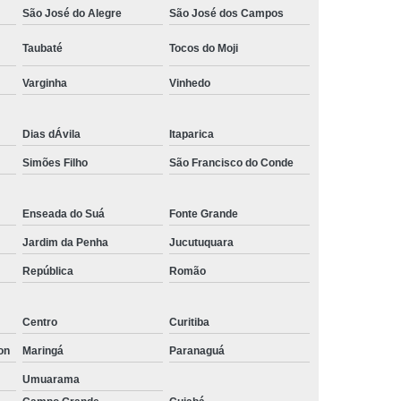
São José do Alegre
São José dos Campos
Empresa de Rastreamento de Automóveis
de Carros
Rastreamento Carros Via Satélite
Taubaté
Tocos do Moji
ps
Rastreamento de Carros
Varginha
Vinhedo
e
Rastreamento de Carros e Caminhões
Dias dÁvila
Itaparica
 Gps
Rastreamento de Carros Minas Gerais
Simões Filho
São Francisco do Conde
Rastreamento de Carros Via Satélite
hões
Gestão de Frotas Rastreamento
Enseada do Suá
Fonte Grande
de Caminhões
Rastreamento de Frota Veicular
Jardim da Penha
Jucutuquara
télite
Rastreamento de Frotas
República
Romão
Rastreamento de Frotas com Tecnologia Gps
is
Rastreamento e Gestão de Frotas
Centro
Curitiba
on
Maringá
Paranaguá
e Frotas
Rastreamento Frota Gps
Umuarama
Empresa de Rastreamento de Carros