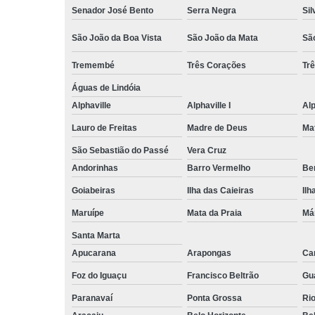
Senador José Bento
Serra Negra
Sil
São João da Boa Vista
São João da Mata
Sã
Tremembé
Três Corações
Tr
Águas de Lindóia
Alphaville
Alphaville I
Alp
Lauro de Freitas
Madre de Deus
Ma
São Sebastião do Passé
Vera Cruz
Andorinhas
Barro Vermelho
Ben
Goiabeiras
Ilha das Caieiras
Ilh
Maruípe
Mata da Praia
Má
Santa Marta
Apucarana
Arapongas
Ca
Foz do Iguaçu
Francisco Beltrão
Gu
Paranavaí
Ponta Grossa
Ri