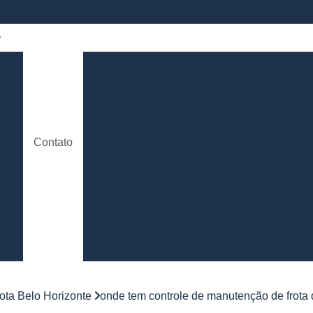
 de
Bloqueador Carro
Bloqueador de Aut
Bloqueador de Partida para Carros
e
Bloqueador de Sinal de Alarme de C
o
Bloqueador Rastreador Carro
Contato
de
Bloqueador Via Celular para C
Rastreador e Bloqueador Carro
Con
de
to
Controle de Jornada de Motorista
Controle de Jornada de Trabalho Moto
nto
Controle de Jornada d
e
Controle de Jornada do Motorista Minas 
rota Belo Horizonte
onde tem controle de manutenção de frot
Controle de Jornada Motorista
Co
e