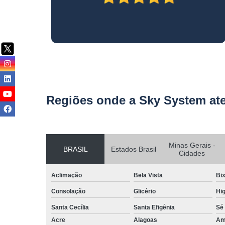
Regiões onde a Sky System at
Minas Gerais -
BRASIL
Estados Brasil
Cidades
Aclimação
Bela Vista
Bix
Consolação
Glicério
Hig
Santa Cecília
Santa Efigênia
Sé
Acre
Alagoas
Am