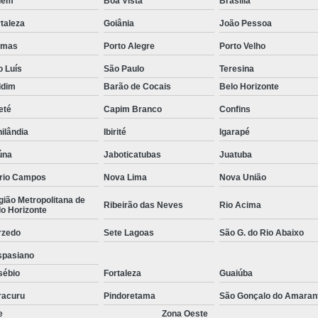
lém
Boa Vista
Brasília
Empresa de Rastreamento de Veícul
taleza
Goiânia
João Pessoa
Empresa de Rastreamen
lmas
Porto Alegre
Porto Velho
Empresa de Rastreame
o Luís
São Paulo
Teresina
Empresa Especializada
ldim
Barão de Cocais
Belo Horizonte
Empresas de Monitoramento e Ras
eté
Capim Branco
Confins
Rastreamento de Veículos
Ra
ilândia
Ibirité
Igarapé
Rastreamento para Carros
Detector 
úna
Jaboticatubas
Juatuba
rio Campos
Nova Lima
Nova União
Detector de Fadiga para Motorista
ião Metropolitana de
Sensor de Fadiga e Distração
Ribeirão das Neves
Rio Acima
o Horizonte
Sensor de Fadiga Vw
Sensor de
rzedo
Sete Lagoas
São G. do Rio Abaixo
Camera Gravadora Veicula
spasiano
sébio
Fortaleza
Guaiúba
Cameras para Veiculos com Grava
racuru
Pindoretama
São Gonçalo do Amaran
Gravador de Video Veicular
Gravado
e
Zona Oeste