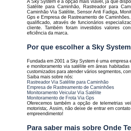
A Sky System é a opção mais viável, já que dispo
Rastreamen
Satélite para Caminhão, Rastreador para Cam
de frota
Caminhão Via Satélite, Sensor Anti Fadiga, Monit
Gps e Empresa de Rastreamento de Caminhões. 
Rastreamen
qualificado, através de funcionários especial
veicular
cliente. Também foram investidos valores co
eficiência da marca.
Sensores 
fadiga
Por que escolher a Sky Syste
Sistema d
gravação
veicular
Fundada em 2001 a Sky System é uma empresa espe
e monitoramento via satélite em áreas habitada
Sistema d
customizados para atender vários segmentos, como a
rastreament
Saiba mais sobre nós:
Rastreador Via Satélite para Caminhão
Sistemas pa
Empresa de Rastreamento de Caminhões
controle d
Monitoramento Veicular Via Satélite
manutenção
Monitoramento de Frota Via Gps
frota
Oferecemos também a opção de telemetrias veicu
motorista;. Assim, não deixe de entrar em contat
Sistemas
empreendimento!
veiculare
Telemetri
Para saber mais sobre Onde T