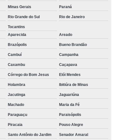
Minas Gerais
Paraná
rais
Rastreador Gps para Caminhão
Rio Grande do Sul
Rio de Janeiro
streador para Caminhão Via Satélite
Tocantins
Rastreador Via Satélite para Caminhão
Aparecida
Areado
Sistema de Rastreamento de Caminhões
Brazópolis
Bueno Brandão
resa Especializada em Rastreador de Carro
Cambuí
Campanha
e Carro
Rastreador de Carro Belo Horizonte
Caxambu
Caçapava
ais
Rastreador Gps para Carros
Córrego do Bom Jesus
Elói Mendes
Rastreador Veicular para Carro
Holambra
Ibitiúra de Minas
Empresa
Rastreador Veicular para Frota
Jacutinga
Jaguariúna
treador para Carros
Rastreador de Carros
Machado
Maria da Fé
or em Carro
Rastreador Gps Carro
Paraguaçu
Paraisópolis
Piracaia
Pouso Alegre
eador no Carro
Rastreador para Carro
Santo Antônio do Jardim
Senador Amaral
a
Rastreador para Colocar no Carro