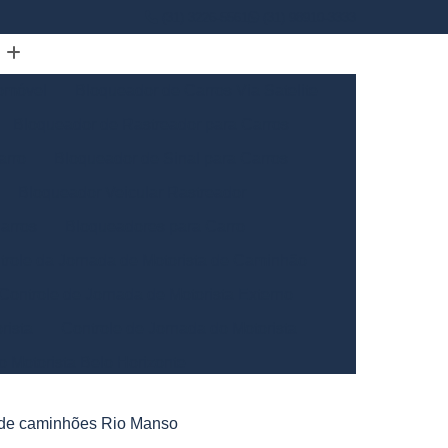
(31) 3226-5561
(31) 98910-3333
omóvel
Bloqueador de Carros Via Satelite
Bloqueador de Rastreador para Carros
arro
Bloqueador de Sinal para Carros
Bloqueador Veicular Rastreador
arros
Bloqueadores para Carro
trole da Jornada de Motorista de Caminhão
Controle de Jornada de Motorista Externo
rista
Controle de Jornada do Motorista
o Motorista Belo Horizonte
Gerais
Controle de Jornada dos Motoristas
a de caminhões Rio Manso
ntrole de Jornada Motorista de Caminhão