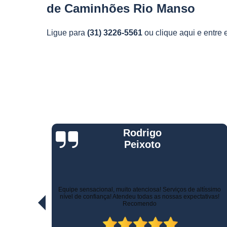
de Caminhões Rio Manso
Telemetria
veiculare
Ligue para
(31) 3226-5561
ou
clique aqui
e entre 
Jorge Eduardo
Rizzotti
Quando comprei fui muito bem atendido na hora da venda e
ltíssimo
pelo suporte! Não demoraram para marcar a instalação e o
ativas!
técnico tomou todo cuidado com meu carro. Estou trocando de
veículo e vou instalar no outro! Recomendo!