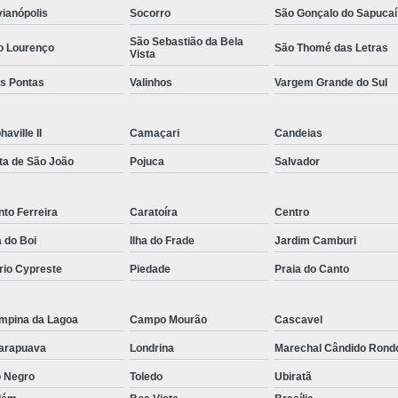
vianópolis
Socorro
São Gonçalo do Sapucaí
Rastreador por Satelite para Carros
São Sebastião da Bela
Empresa Especializada em Rastreamento 
o Lourenço
São Thomé das Letras
Vista
Rastreamento de Carro G
ês Pontas
Valinhos
Vargem Grande do Sul
Rastreamento de Carros Belo Horizont
haville II
Camaçari
Candeias
Rastreamento de Carros e Caminhões Via
ta de São João
Pojuca
Salvador
Rastreamento de Carros por Satélite
Rastreamento para Carros e Camin
to Ferreira
Caratoíra
Centro
Monitoramento e Rastreamento de Frotas 
a do Boi
Ilha do Frade
Jardim Camburi
Rastreamento de Frota Via Sa
rio Cypreste
Piedade
Praia do Canto
Rastreamento de Frotas Belo Horizonte
Rastreamento de Frotas Minas Gera
mpina da Lagoa
Campo Mourão
Cascavel
arapuava
Londrina
Marechal Cândido Rond
Rastreamento e Monitoramento d
o Negro
Toledo
Ubiratã
Rastreamento Veicular Frotas