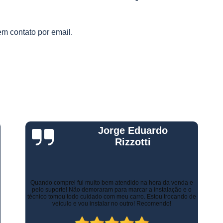
Gestão Frota de Veículos
Gest
s
s
Gestão Veicular de Frotas
Câmera 
em contato por email.
Empresa de Monitoramento de Fr
Monitoramento de Caminhões po
Monitoramento de Frota Belo Horizont
Monitoramento de Frota Telemetr
Monitoramento de Horímetro
Mo
Rastreamento e Monitoramento d
Gustavo Leone
Monitoramento de Veículos
Mon
Monitoramento Gps Veicu
Monitoramento Veicular Belo Horizont
Há alguns anos a empresa de minha esposa necessitava de
controlar as entregas tanto urbanas como no Estado de Minas
Monitoramento Veicular em Tempo Re
Gerais. Contratamos os serviços de rastreamento e logística.
Inicialmente já economizamos com os custos com seguros.
Atualmente, contamos com diversos recursos que tornam as
Monitoramento Veicular por Câmeras
entregas mais rápidas, ágeis e seguras.
Monitoramento Veicular Via Satéli