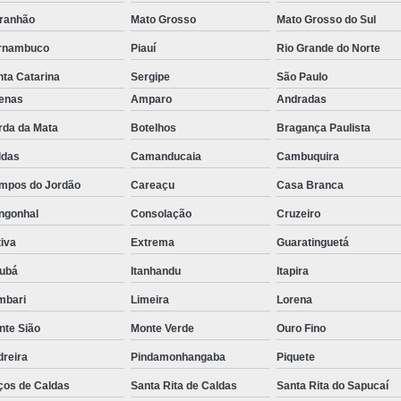
ranhão
Mato Grosso
Mato Grosso do Sul
Rastreador de Caminhão Minas Ge
rnambuco
Piauí
Rio Grande do Norte
Rastreador para Caminhão
Ra
ta Catarina
Sergipe
São Paulo
Rastreador Satelital para Caminhões
fenas
Amparo
Andradas
Rastreamento de Caminhão Via Satélite
rda da Mata
Botelhos
Bragança Paulista
Empresa de Rastreador Veicular
Emp
ldas
Camanducaia
Cambuquira
Rastreador de Automóveis
Rastreador d
mpos do Jordão
Careaçu
Casa Branca
Rastreador de Carro Minas Ger
ngonhal
Consolação
Cruzeiro
Rastreador para Carros
iva
Extrema
Guaratinguetá
Rastreador Veicular para Carros de 
jubá
Itanhandu
Itapira
Rastreador Veicular Particular
Gps Ras
mbari
Limeira
Lorena
Rastreador do Carro
Rastread
nte Sião
Monte Verde
Ouro Fino
dreira
Pindamonhangaba
Piquete
Rastreador Gps para Carro
Rastr
ços de Caldas
Santa Rita de Caldas
Santa Rita do Sapucaí
Rastreador para Carros com Escut