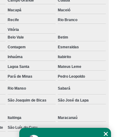
Campo Grande
Cuiabá
os
Empresa de Rastreamento Veicular
Macapá
Maceió
to Veicular Belo Horizonte
Recife
Rio Branco
nto Veicular Minas Gerais
Vitória
 de Rastreamento Veicular
Belo Vale
Betim
treamento
Rastreamento Automotivo
Contagem
Esmeraldas
streamento e Monitoramento Veicular
Inhaúma
Itabirito
de Fadiga
Detector de Fadiga do Motorista
Lagoa Santa
Mateus Leme
Pará de Minas
Pedro Leopoldo
Sensor Anti Fadiga
Sensor de Fadiga
Sensor de Fadiga para Caminhões
Rio Manso
Sabará
 Sono para Motorista
Sensor Fadiga
São Joaquim de Bicas
São José da Lapa
r
Camera Veicular Gravador
Itaitinga
Maracanaú
dor
Gravador de Imagens Veiculares
te
São Luís do Curu
r Digital Veicular
Gravador Dvr Veicular
Zona Sul