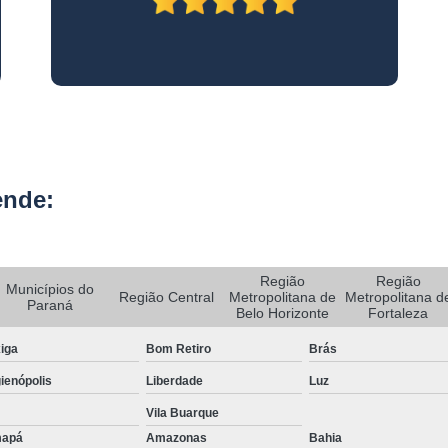
Rastreador de Carro e Moto
Rastreador de Veiculos Portatil
Rastreador Movel para Carro
Rastreador para Colocar em Car
Rastreador Portátil para Veículos
ende:
Bloqueador e Rastreador Automotiv
Gps Veicular Rastreado
Rastreador Automotivo Belo Horizont
Região
Região
Municípios do
Região Central
Metropolitana de
Metropolitana d
Rastreador e Bloqueador Automotivo
Paraná
Belo Horizonte
Fortaleza
Rastreador e Bloqueador Veicula
iga
Bom Retiro
Brás
Rastreador Gps Automotivo
ienópolis
Liberdade
Luz
Empresa de Rastreamento de Caminhõe
Vila Buarque
apá
Amazonas
Bahia
Rastreador de Caminhão
Ras