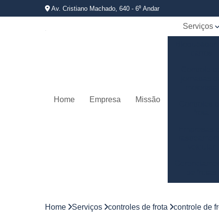
Av. Cristiano Machado, 640 - 6⁰ Andar
Serviços
Bloqueador
carros
Controle d
jornadas d
motorista
Home
Empresa
Missão
Controles 
frota
Empresas 
rastreamen
veicular
Gerenciame
de frotas
Gestão d
frotas
Home
Serviços
controles de frota
controle de f
Gestão d