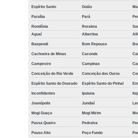
Espírito Santo
Goiás
Ma
Paraíba
Pará
Pe
Rondônia
Roraima
San
Aguaí
Albertina
Al
Baependi
Bom Repouso
Bo
Cachoeira de Minas
Caconde
Ca
Campestre
Campinas
Ca
Conceição do Rio Verde
Conceição dos Ouros
Co
Espírito Santo do Dourado
Espírito Santo do Pinhal
Est
Inconfidentes
Ipuiuna
Ita
Joanópolis
Jundiaí
La
Mogi Guaçu
Mogi Mirim
Mo
Passa Quatro
Pedralva
Pe
Pouso Alto
Poço Fundo
Po