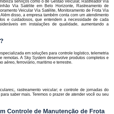
nibiliza serviços como o de Gestão Veicular, Rastreador Via
to
Gerenciamento de Frota de Empresa
inhão Via Satélite em Belo Horizonte, Rastreamento de
oramento Veicular Via Satélite, Monitoramento de Frota Via
Gerenciamento de
Além disso, a empresa também conta com um atendimento
to
izados e cuidadosos, que entendem a necessidade de cada
Gerenciamento de Frota Espe
nsideráveis em instalações de qualidade, aumentando a
Gerenciamento de Frota Manutenção
de
Gerenciamento de Frota para Emp
m?
e
Empresa de Gestão de Frota de Veículos
cializada em soluções para controle logístico, telemetria
Gestão de Frota
Gestão de Frota 
s e remotas. A Sky System desenvolve produtos completos e
e
éreo, ferroviário, maritimo e terrestre.
Gestão de Frota Belo Horizont
os
Gestão de Frota de Veículos P
ra
e
Gestão de Frota Minas Gerais
Gestão 
 de
Gestão de Frota de Veículos
Ges
lares;, rastreamento veicular; e controle de jornadas do
o para saber mais. Teremos o prazer de atender você ou seu
Gestão de Frota de Veículos Minas Gerais
s
Gestão de Veículos
Gestão de Veículos
a
em Controle de Manutenção de Frota