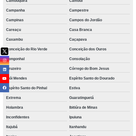
Cambuquira
Cambuí
Campanha
Campestre
Campinas
Campos do Jordão
Careaçu
Casa Branca
Caxambu
Caçapava
Conceição do Rio Verde
Conceição dos Ouros
Congonhal
Consolação
Cruzeiro
Córrego do Bom Jesus
Elói Mendes
Espírito Santo do Dourado
Espírito Santo do Pinhal
Estiva
Extrema
Guaratinguetá
Holambra
Ibitiúra de Minas
Inconfidentes
Ipuiuna
Itajubá
Itanhandu