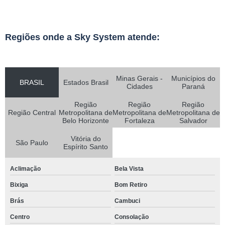
Regiões onde a Sky System atende:
Minas Gerais -
Municípios do
BRASIL
Estados Brasil
Cidades
Paraná
Região
Região
Região
Região Central
Metropolitana de
Metropolitana de
Metropolitana de
Belo Horizonte
Fortaleza
Salvador
Vitória do
São Paulo
Espírito Santo
Aclimação
Bela Vista
Bixiga
Bom Retiro
Brás
Cambuci
Centro
Consolação