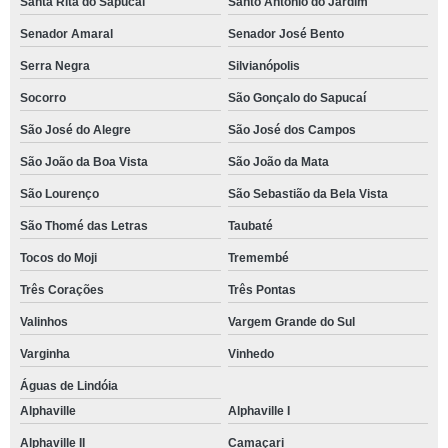
Santa Rita do Sapucaí
Santo Antônio do Jardim
Senador Amaral
Senador José Bento
Serra Negra
Silvianópolis
Socorro
São Gonçalo do Sapucaí
São José do Alegre
São José dos Campos
São João da Boa Vista
São João da Mata
São Lourenço
São Sebastião da Bela Vista
São Thomé das Letras
Taubaté
Tocos do Moji
Tremembé
Três Corações
Três Pontas
Valinhos
Vargem Grande do Sul
Varginha
Vinhedo
Águas de Lindóia
Alphaville
Alphaville I
Alphaville II
Camaçari