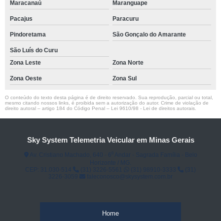
Maracanaú
Maranguape
Pacajus
Paracuru
Pindoretama
São Gonçalo do Amarante
São Luís do Curu
Zona Leste
Zona Norte
Zona Oeste
Zona Sul
O conteúdo do texto desta página é de direito reservado. Sua reprodução, parcial ou total,
mesmo citando nossos links, é proibida sem a autorização do autor. Crime de violação de
direito autoral – artigo 184 do Código Penal –
Lei 9610/98 - Lei de direitos autorais
.
Sky System Telemetria Veicular em Minas Gerais
Av. Cristiano Machado, 640 - 6⁰ Andar - Sagrada Família - Belo
Horizonte / MG.
CEP: 31.030-514
(31) 3226-5561
(31) 98910-3333
(31)
3226-3059
faleconosco@skysystem.com.br
Home