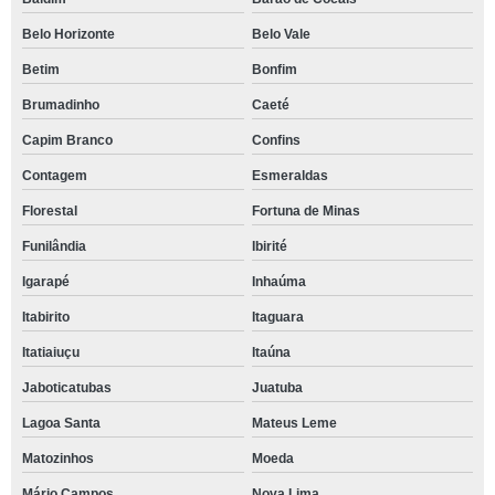
Belo Horizonte
Belo Vale
Betim
Bonfim
Brumadinho
Caeté
Capim Branco
Confins
Contagem
Esmeraldas
Florestal
Fortuna de Minas
Funilândia
Ibirité
Igarapé
Inhaúma
Itabirito
Itaguara
Itatiaiuçu
Itaúna
Jaboticatubas
Juatuba
Lagoa Santa
Mateus Leme
Matozinhos
Moeda
Mário Campos
Nova Lima