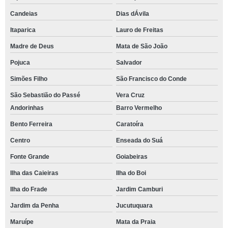
Candeias
Dias dÁvila
Itaparica
Lauro de Freitas
Madre de Deus
Mata de São João
Pojuca
Salvador
Simões Filho
São Francisco do Conde
São Sebastião do Passé
Vera Cruz
Andorinhas
Barro Vermelho
Bento Ferreira
Caratoíra
Centro
Enseada do Suá
Fonte Grande
Goiabeiras
Ilha das Caieiras
Ilha do Boi
Ilha do Frade
Jardim Camburi
Jardim da Penha
Jucutuquara
Maruípe
Mata da Praia