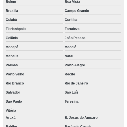
Belém
Boa Vista
Brasília
Campo Grande
Cuiabá
Curitiba
Florianópolis
Fortaleza
Goiânia
João Pessoa
Macapá
Maceió
Manaus
Natal
Palmas
Porto Alegre
Porto Velho
Recife
Rio Branco
Rio de Janeiro
Salvador
São Luís
São Paulo
Teresina
Vitória
Araxá
B. Jesus do Amparo
Baldim
Barão de Cocais