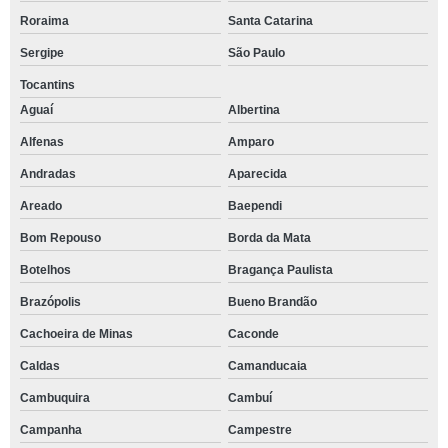
Roraima
Santa Catarina
Sergipe
São Paulo
Tocantins
Aguaí
Albertina
Alfenas
Amparo
Andradas
Aparecida
Areado
Baependi
Bom Repouso
Borda da Mata
Botelhos
Bragança Paulista
Brazópolis
Bueno Brandão
Cachoeira de Minas
Caconde
Caldas
Camanducaia
Cambuquira
Cambuí
Campanha
Campestre