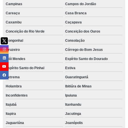
Campinas
Campos do Jordão
Careaçu
Casa Branca
Caxambu
Caçapava
Conceição do Rio Verde
Conceição dos Ouros
Congonhal
Consolação
Cruzeiro
Córrego do Bom Jesus
Elói Mendes
Espírito Santo do Dourado
Espírito Santo do Pinhal
Estiva
Extrema
Guaratinguetá
Holambra
Ibitiúra de Minas
Inconfidentes
Ipuiuna
Itajubá
Itanhandu
Itapira
Jacutinga
Jaguariúna
Joanópolis