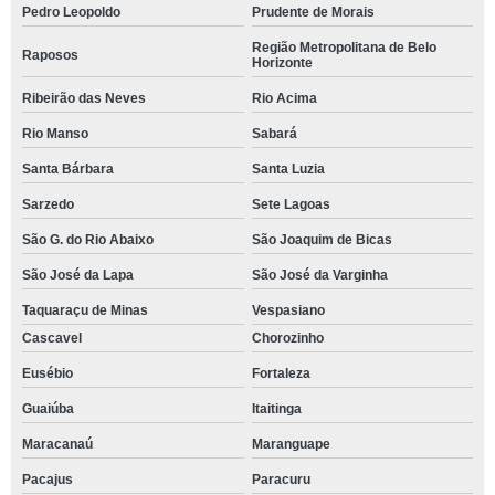
Pedro Leopoldo
Prudente de Morais
Região Metropolitana de Belo
Raposos
Horizonte
Ribeirão das Neves
Rio Acima
Rio Manso
Sabará
Santa Bárbara
Santa Luzia
Sarzedo
Sete Lagoas
São G. do Rio Abaixo
São Joaquim de Bicas
São José da Lapa
São José da Varginha
Taquaraçu de Minas
Vespasiano
Cascavel
Chorozinho
Eusébio
Fortaleza
Guaiúba
Itaitinga
Maracanaú
Maranguape
Pacajus
Paracuru