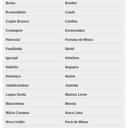
Betim
Bonfim
Brumadinho
Caeté
Capim Branco
Confins
Contagem
Esmeraldas
Florestal
Fortuna de Minas
Funilândia
Ibirité
Igarapé
Inhaúma
Itabirito
Itaguara
Itatiaiuçu
Itaúna
Jaboticatubas
Juatuba
Lagoa Santa
Mateus Leme
Matozinhos
Moeda
Mário Campos
Nova Lima
Nova União
Pará de Minas