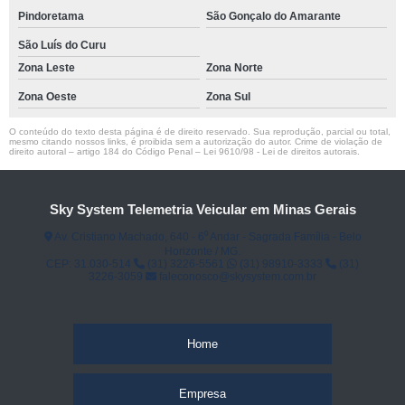
Pindoretama
São Gonçalo do Amarante
São Luís do Curu
Zona Leste
Zona Norte
Zona Oeste
Zona Sul
O conteúdo do texto desta página é de direito reservado. Sua reprodução, parcial ou total,
mesmo citando nossos links, é proibida sem a autorização do autor. Crime de violação de
direito autoral – artigo 184 do Código Penal –
Lei 9610/98 - Lei de direitos autorais
.
Sky System Telemetria Veicular em Minas Gerais
Av. Cristiano Machado, 640 - 6⁰ Andar - Sagrada Família - Belo
Horizonte / MG.
CEP: 31.030-514
(31) 3226-5561
(31) 98910-3333
(31)
3226-3059
faleconosco@skysystem.com.br
Home
Empresa