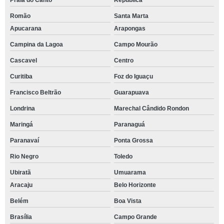
Praia do Canto
República
Romão
Santa Marta
Apucarana
Arapongas
Campina da Lagoa
Campo Mourão
Cascavel
Centro
Curitiba
Foz do Iguaçu
Francisco Beltrão
Guarapuava
Londrina
Marechal Cândido Rondon
Maringá
Paranaguá
Paranavaí
Ponta Grossa
Rio Negro
Toledo
Ubiratã
Umuarama
Aracaju
Belo Horizonte
Belém
Boa Vista
Brasília
Campo Grande