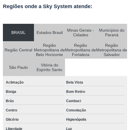
Regiões onde a Sky System atende:
Minas Gerais -
Municípios do
BRASIL
Estados Brasil
Cidades
Paraná
Região
Região
Região
Região Central
Metropolitana de
Metropolitana de
Metropolitana de
Belo Horizonte
Fortaleza
Salvador
Vitória do
São Paulo
Espírito Santo
Aclimação
Bela Vista
Bixiga
Bom Retiro
Brás
Cambuci
Centro
Consolação
Glicério
Higienópolis
Liberdade
Luz