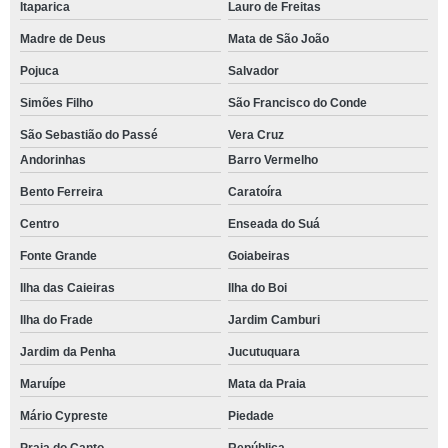
Itaparica
Lauro de Freitas
Madre de Deus
Mata de São João
Pojuca
Salvador
Simões Filho
São Francisco do Conde
São Sebastião do Passé
Vera Cruz
Andorinhas
Barro Vermelho
Bento Ferreira
Caratoíra
Centro
Enseada do Suá
Fonte Grande
Goiabeiras
Ilha das Caieiras
Ilha do Boi
Ilha do Frade
Jardim Camburi
Jardim da Penha
Jucutuquara
Maruípe
Mata da Praia
Mário Cypreste
Piedade