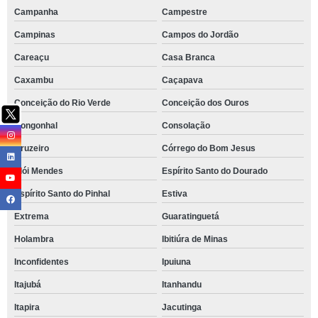
Campanha
Campestre
Campinas
Campos do Jordão
Careaçu
Casa Branca
Caxambu
Caçapava
Conceição do Rio Verde
Conceição dos Ouros
Congonhal
Consolação
Cruzeiro
Córrego do Bom Jesus
Elói Mendes
Espírito Santo do Dourado
Espírito Santo do Pinhal
Estiva
Extrema
Guaratinguetá
Holambra
Ibitiúra de Minas
Inconfidentes
Ipuiuna
Itajubá
Itanhandu
Itapira
Jacutinga