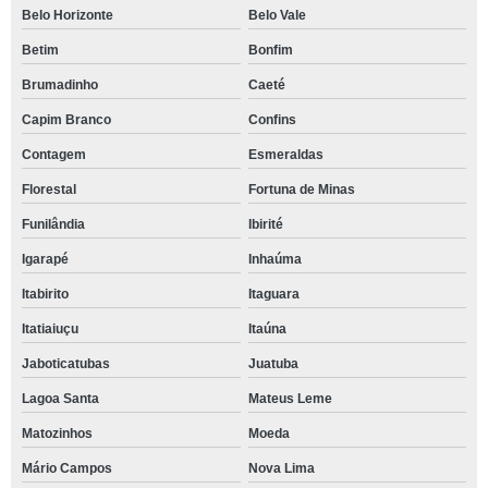
Belo Horizonte
Belo Vale
Betim
Bonfim
Brumadinho
Caeté
Capim Branco
Confins
Contagem
Esmeraldas
Florestal
Fortuna de Minas
Funilândia
Ibirité
Igarapé
Inhaúma
Itabirito
Itaguara
Itatiaiuçu
Itaúna
Jaboticatubas
Juatuba
Lagoa Santa
Mateus Leme
Matozinhos
Moeda
Mário Campos
Nova Lima