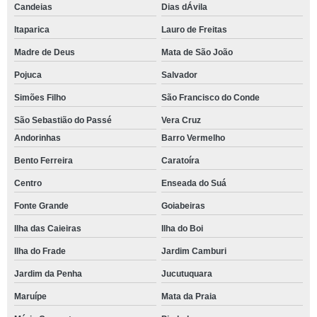
Candeias
Dias dÁvila
Itaparica
Lauro de Freitas
Madre de Deus
Mata de São João
Pojuca
Salvador
Simões Filho
São Francisco do Conde
São Sebastião do Passé
Vera Cruz
Andorinhas
Barro Vermelho
Bento Ferreira
Caratoíra
Centro
Enseada do Suá
Fonte Grande
Goiabeiras
Ilha das Caieiras
Ilha do Boi
Ilha do Frade
Jardim Camburi
Jardim da Penha
Jucutuquara
Maruípe
Mata da Praia