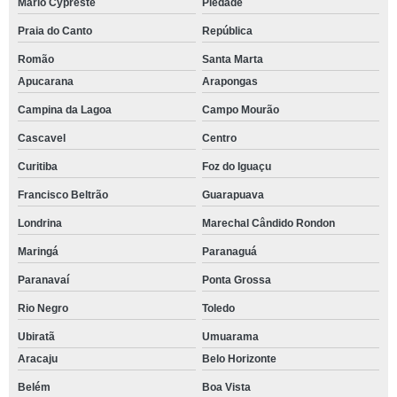
Mário Cypreste
Piedade
Praia do Canto
República
Romão
Santa Marta
Apucarana
Arapongas
Campina da Lagoa
Campo Mourão
Cascavel
Centro
Curitiba
Foz do Iguaçu
Francisco Beltrão
Guarapuava
Londrina
Marechal Cândido Rondon
Maringá
Paranaguá
Paranavaí
Ponta Grossa
Rio Negro
Toledo
Ubiratã
Umuarama
Aracaju
Belo Horizonte
Belém
Boa Vista