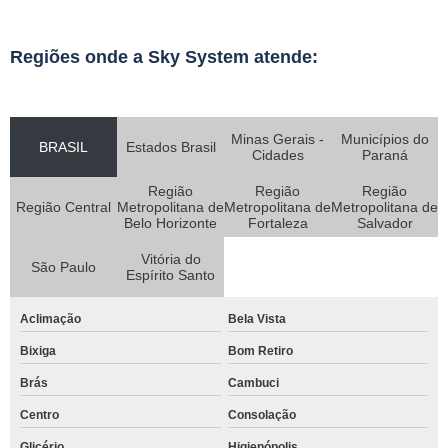
Regiões onde a Sky System atende:
Minas Gerais -
Municípios do
BRASIL
Estados Brasil
Cidades
Paraná
Região
Região
Região
Região Central
Metropolitana de
Metropolitana de
Metropolitana de
Belo Horizonte
Fortaleza
Salvador
Vitória do
São Paulo
Espírito Santo
Aclimação
Bela Vista
Bixiga
Bom Retiro
Brás
Cambuci
Centro
Consolação
Glicério
Higienópolis