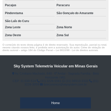
Pacajus
Paracuru
Pindoretama
São Gonçalo do Amarante
São Luís do Curu
Zona Leste
Zona Norte
Zona Oeste
Zona Sul
O conteúdo do texto desta página é de direito reservado. Sua reprodução, parcial ou total,
mesmo citando nossos links, é proibida sem a autorização do autor. Crime de violação de
direito autoral – artigo 184 do Código Penal –
Lei 9610/98 - Lei de direitos autorais
.
Sky System Telemetria Veicular em Minas Gerais
Av. Cristiano Machado, 640 - 6⁰ Andar - Sagrada Família - Belo
Horizonte / MG.
CEP: 31.030-514
(31) 3226-5561
(31) 98910-3333
(31)
3226-3059
faleconosco@skysystem.com.br
Home