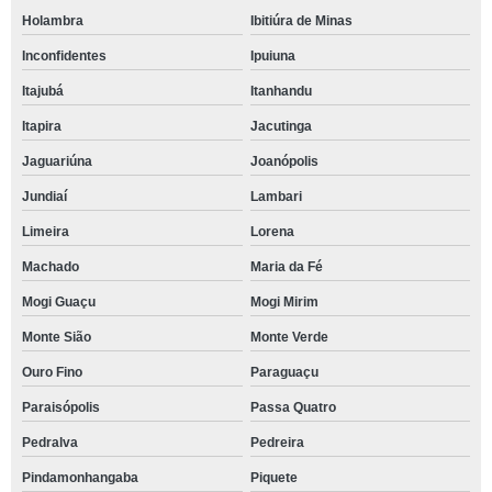
Holambra
Ibitiúra de Minas
Inconfidentes
Ipuiuna
Itajubá
Itanhandu
Itapira
Jacutinga
Jaguariúna
Joanópolis
Jundiaí
Lambari
Limeira
Lorena
Machado
Maria da Fé
Mogi Guaçu
Mogi Mirim
Monte Sião
Monte Verde
Ouro Fino
Paraguaçu
Paraisópolis
Passa Quatro
Pedralva
Pedreira
Pindamonhangaba
Piquete