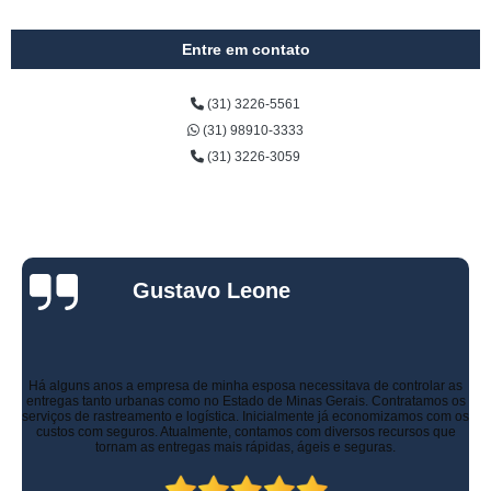
Entre em contato
(31) 3226-5561
(31) 98910-3333
(31) 3226-3059
Gustavo Leone
Há alguns anos a empresa de minha esposa necessitava de controlar as
entregas tanto urbanas como no Estado de Minas Gerais. Contratamos os
serviços de rastreamento e logística. Inicialmente já economizamos com os
custos com seguros. Atualmente, contamos com diversos recursos que
tornam as entregas mais rápidas, ágeis e seguras.