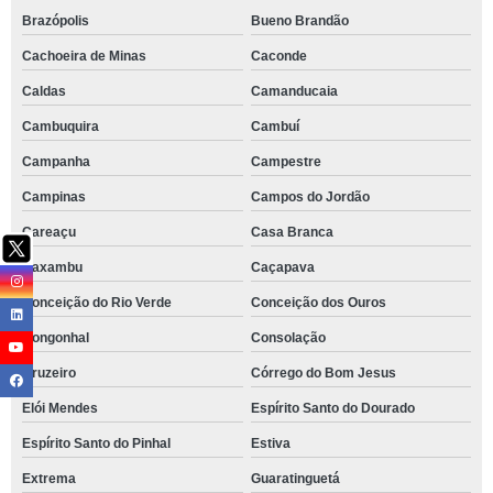
Brazópolis
Bueno Brandão
Cachoeira de Minas
Caconde
Caldas
Camanducaia
Cambuquira
Cambuí
Campanha
Campestre
Campinas
Campos do Jordão
Careaçu
Casa Branca
Caxambu
Caçapava
Conceição do Rio Verde
Conceição dos Ouros
Congonhal
Consolação
Cruzeiro
Córrego do Bom Jesus
Elói Mendes
Espírito Santo do Dourado
Espírito Santo do Pinhal
Estiva
Extrema
Guaratinguetá