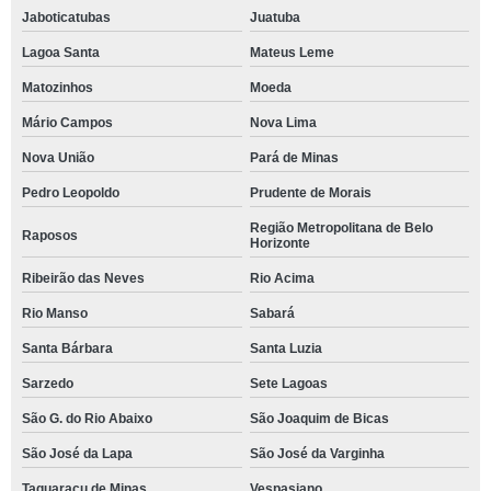
Jaboticatubas
Juatuba
Lagoa Santa
Mateus Leme
Matozinhos
Moeda
Mário Campos
Nova Lima
Nova União
Pará de Minas
Pedro Leopoldo
Prudente de Morais
Região Metropolitana de Belo
Raposos
Horizonte
Ribeirão das Neves
Rio Acima
Rio Manso
Sabará
Santa Bárbara
Santa Luzia
Sarzedo
Sete Lagoas
São G. do Rio Abaixo
São Joaquim de Bicas
São José da Lapa
São José da Varginha
Taquaraçu de Minas
Vespasiano