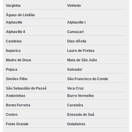
Varginha
Vinhedo
Águas de Lindóia
Alphaville
Alphaville I
Alphaville II
Camaçari
Candeias
Dias dÁvila
Itaparica
Lauro de Freitas
Madre de Deus
Mata de São João
Pojuca
Salvador
Simões Filho
São Francisco do Conde
São Sebastião do Passé
Vera Cruz
Andorinhas
Barro Vermelho
Bento Ferreira
Caratoíra
Centro
Enseada do Suá
Fonte Grande
Goiabeiras