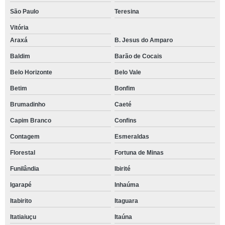
São Paulo
Teresina
Vitória
Araxá
B. Jesus do Amparo
Baldim
Barão de Cocais
Belo Horizonte
Belo Vale
Betim
Bonfim
Brumadinho
Caeté
Capim Branco
Confins
Contagem
Esmeraldas
Florestal
Fortuna de Minas
Funilândia
Ibirité
Igarapé
Inhaúma
Itabirito
Itaguara
Itatiaiuçu
Itaúna