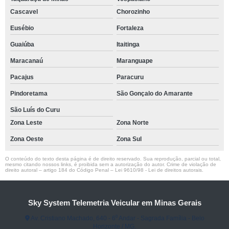
Cascavel
Chorozinho
Eusébio
Fortaleza
Guaiúba
Itaitinga
Maracanaú
Maranguape
Pacajus
Paracuru
Pindoretama
São Gonçalo do Amarante
São Luís do Curu
Zona Leste
Zona Norte
Zona Oeste
Zona Sul
O conteúdo do texto desta página é de direito reservado. Sua reprodução, parcial ou total,
mesmo citando nossos links, é proibida sem a autorização do autor. Crime de violação de
direito autoral – artigo 184 do Código Penal –
Lei 9610/98 - Lei de direitos autorais
.
Sky System Telemetria Veicular em Minas Gerais
Av. Cristiano Machado, 640 - 6⁰ Andar - Sagrada Família - Belo
Horizonte / MG.