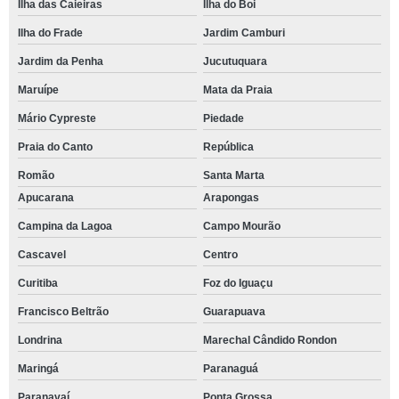
Ilha das Caieiras
Ilha do Boi
Ilha do Frade
Jardim Camburi
Jardim da Penha
Jucutuquara
Maruípe
Mata da Praia
Mário Cypreste
Piedade
Praia do Canto
República
Romão
Santa Marta
Apucarana
Arapongas
Campina da Lagoa
Campo Mourão
Cascavel
Centro
Curitiba
Foz do Iguaçu
Francisco Beltrão
Guarapuava
Londrina
Marechal Cândido Rondon
Maringá
Paranaguá
Paranavaí
Ponta Grossa