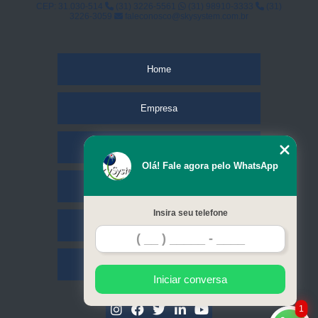
CEP: 31.030-514
(31) 3226-5561
(31) 98910-3333
(31)
3226-3059
faleconosco@skysystem.com.br
Home
Empresa
Missão
Olá! Fale agora pelo WhatsApp
Serviços
Insira seu telefone
Contato
Mapa do site
Iniciar conversa
1