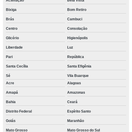
Aclimação
Bela Vista
Bixiga
Bom Retiro
Brás
Cambuci
Centro
Consolação
Glicério
Higienópolis
Liberdade
Luz
Pari
República
Santa Cecília
Santa Efigênia
Sé
Vila Buarque
Acre
Alagoas
Amapá
Amazonas
Bahia
Ceará
Distrito Federal
Espírito Santo
Goiás
Maranhão
Mato Grosso
Mato Grosso do Sul