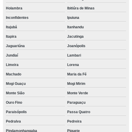
Holambra
Ibitiúra de Minas
Inconfidentes
Ipuiuna
Itajubá
Itanhandu
Itapira
Jacutinga
Jaguariúna
Joanópolis
Jundiaí
Lambari
Limeira
Lorena
Machado
Maria da Fé
Mogi Guaçu
Mogi Mirim
Monte Sião
Monte Verde
Ouro Fino
Paraguaçu
Paraisópolis
Passa Quatro
Pedralva
Pedreira
Pindamonhangaba
Piquete