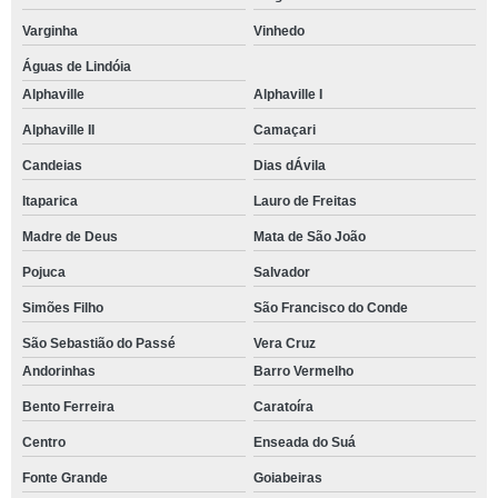
Varginha
Vinhedo
Águas de Lindóia
Alphaville
Alphaville I
Alphaville II
Camaçari
Candeias
Dias dÁvila
Itaparica
Lauro de Freitas
Madre de Deus
Mata de São João
Pojuca
Salvador
Simões Filho
São Francisco do Conde
São Sebastião do Passé
Vera Cruz
Andorinhas
Barro Vermelho
Bento Ferreira
Caratoíra
Centro
Enseada do Suá
Fonte Grande
Goiabeiras