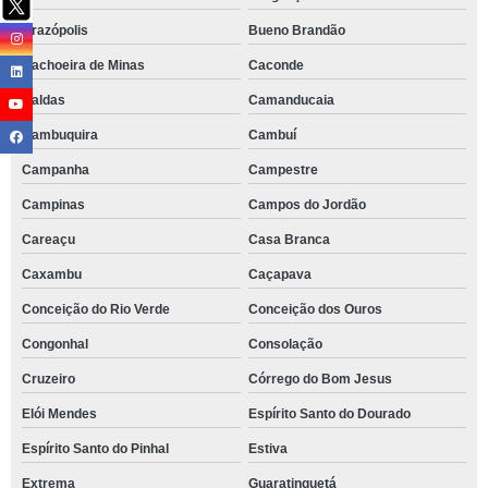
Brazópolis
Bueno Brandão
Cachoeira de Minas
Caconde
Caldas
Camanducaia
Cambuquira
Cambuí
Campanha
Campestre
Campinas
Campos do Jordão
Careaçu
Casa Branca
Caxambu
Caçapava
Conceição do Rio Verde
Conceição dos Ouros
Congonhal
Consolação
Cruzeiro
Córrego do Bom Jesus
Elói Mendes
Espírito Santo do Dourado
Espírito Santo do Pinhal
Estiva
Extrema
Guaratinguetá