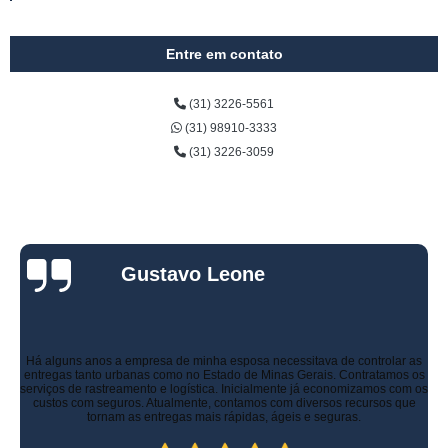
Entre em contato
(31) 3226-5561
(31) 98910-3333
(31) 3226-3059
Gustavo Leone
Há alguns anos a empresa de minha esposa necessitava de controlar as
entregas tanto urbanas como no Estado de Minas Gerais. Contratamos os
serviços de rastreamento e logística. Inicialmente já economizamos com os
custos com seguros. Atualmente, contamos com diversos recursos que
tornam as entregas mais rápidas, ágeis e seguras.