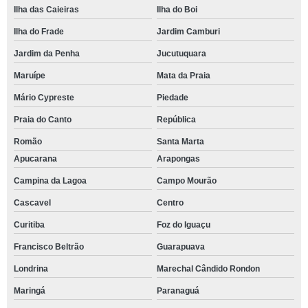
Ilha das Caieiras
Ilha do Boi
Ilha do Frade
Jardim Camburi
Jardim da Penha
Jucutuquara
Maruípe
Mata da Praia
Mário Cypreste
Piedade
Praia do Canto
República
Romão
Santa Marta
Apucarana
Arapongas
Campina da Lagoa
Campo Mourão
Cascavel
Centro
Curitiba
Foz do Iguaçu
Francisco Beltrão
Guarapuava
Londrina
Marechal Cândido Rondon
Maringá
Paranaguá