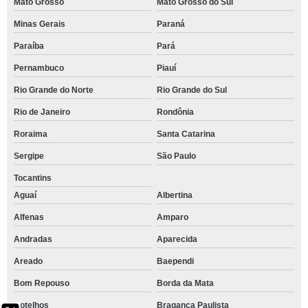
Mato Grosso
Mato Grosso do Sul
Minas Gerais
Paraná
Paraíba
Pará
Pernambuco
Piauí
Rio Grande do Norte
Rio Grande do Sul
Rio de Janeiro
Rondônia
Roraima
Santa Catarina
Sergipe
São Paulo
Tocantins
Aguaí
Albertina
Alfenas
Amparo
Andradas
Aparecida
Areado
Baependi
Bom Repouso
Borda da Mata
Botelhos
Bragança Paulista