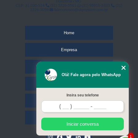
Horizonte / MG.
CEP: 31.030-514
(31) 3226-5561
(31) 98910-3333
(31)
3226-3059
faleconosco@skysystem.com.br
Home
Empresa
Missão
Olá! Fale agora pelo WhatsApp
Serviços
Insira seu telefone
Contato
Mapa do site
Iniciar conversa
1