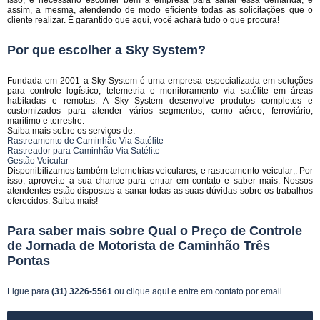
isso, é necessário escolher bem a empresa para sanar essa demanda, e
assim, a mesma, atendendo de modo eficiente todas as solicitações que o
cliente realizar. É garantido que aqui, você achará tudo o que procura!
Por que escolher a Sky System?
Fundada em 2001 a Sky System é uma empresa especializada em soluções
para controle logístico, telemetria e monitoramento via satélite em áreas
habitadas e remotas. A Sky System desenvolve produtos completos e
customizados para atender vários segmentos, como aéreo, ferroviário,
maritimo e terrestre.
Saiba mais sobre os serviços de:
Rastreamento de Caminhão Via Satélite
Rastreador para Caminhão Via Satélite
Gestão Veicular
Disponibilizamos também telemetrias veiculares; e rastreamento veicular;. Por
isso, aproveite a sua chance para entrar em contato e saber mais. Nossos
atendentes estão dispostos a sanar todas as suas dúvidas sobre os trabalhos
oferecidos. Saiba mais!
Para saber mais sobre Qual o Preço de Controle
de Jornada de Motorista de Caminhão Três
Pontas
Ligue para
(31) 3226-5561
ou
clique aqui
e entre em contato por email.