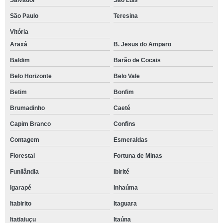
Salvador
São Luís
São Paulo
Teresina
Vitória
Araxá
B. Jesus do Amparo
Baldim
Barão de Cocais
Belo Horizonte
Belo Vale
Betim
Bonfim
Brumadinho
Caeté
Capim Branco
Confins
Contagem
Esmeraldas
Florestal
Fortuna de Minas
Funilândia
Ibirité
Igarapé
Inhaúma
Itabirito
Itaguara
Itatiaiuçu
Itaúna