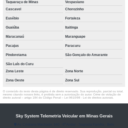
Taquaraçu de Minas
Vespasiano
Cascavel
Chorozinho
Eusébio
Fortaleza
Guaiúba
Itaitinga
Maracanaú
Maranguape
Pacajus
Paracuru
Pindoretama
São Gonçalo do Amarante
São Luís do Curu
Zona Leste
Zona Norte
Zona Oeste
Zona Sul
O conteúdo do texto desta página é de direito reservado. Sua reprodução, parcial ou total,
mesmo citando nossos links, é proibida sem a autorização do autor. Crime de violação de
direito autoral – artigo 184 do Código Penal –
Lei 9610/98 - Lei de direitos autorais
.
Sky System Telemetria Veicular em Minas Gerais
Av. Cristiano Machado, 640 - 6⁰ Andar - Sagrada Família - Belo