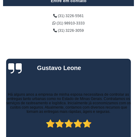
Entre em contato
(31) 3226-5561
(31) 98910-3333
(31) 3226-3059
Gustavo Leone
Há alguns anos a empresa de minha esposa necessitava de controlar as
entregas tanto urbanas como no Estado de Minas Gerais. Contratamos os
serviços de rastreamento e logística. Inicialmente já economizamos com os
custos com seguros. Atualmente, contamos com diversos recursos que
tornam as entregas mais rápidas, ágeis e seguras.