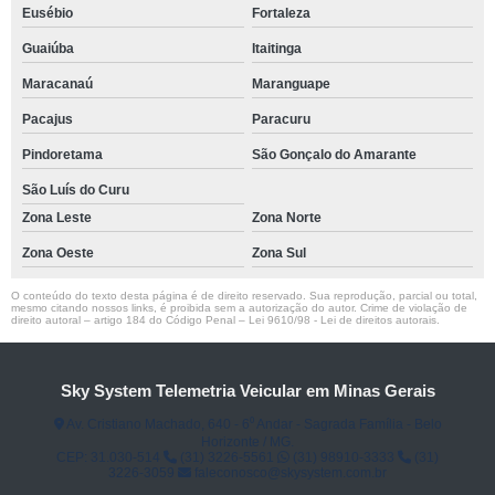
Eusébio
Fortaleza
Guaiúba
Itaitinga
Maracanaú
Maranguape
Pacajus
Paracuru
Pindoretama
São Gonçalo do Amarante
São Luís do Curu
Zona Leste
Zona Norte
Zona Oeste
Zona Sul
O conteúdo do texto desta página é de direito reservado. Sua reprodução, parcial ou total,
mesmo citando nossos links, é proibida sem a autorização do autor. Crime de violação de
direito autoral – artigo 184 do Código Penal –
Lei 9610/98 - Lei de direitos autorais
.
Sky System Telemetria Veicular em Minas Gerais
Av. Cristiano Machado, 640 - 6⁰ Andar - Sagrada Família - Belo
Horizonte / MG.
CEP: 31.030-514
(31) 3226-5561
(31) 98910-3333
(31)
3226-3059
faleconosco@skysystem.com.br