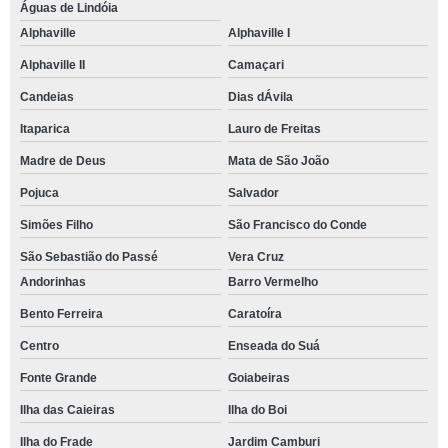
Águas de Lindóia
Alphaville
Alphaville I
Alphaville II
Camaçari
Candeias
Dias dÁvila
Itaparica
Lauro de Freitas
Madre de Deus
Mata de São João
Pojuca
Salvador
Simões Filho
São Francisco do Conde
São Sebastião do Passé
Vera Cruz
Andorinhas
Barro Vermelho
Bento Ferreira
Caratoíra
Centro
Enseada do Suá
Fonte Grande
Goiabeiras
Ilha das Caieiras
Ilha do Boi
Ilha do Frade
Jardim Camburi