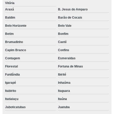
Vitória
Araxá
B. Jesus do Amparo
Baldim
Barão de Cocais
Belo Horizonte
Belo Vale
Betim
Bonfim
Brumadinho
Caeté
Capim Branco
Confins
Contagem
Esmeraldas
Florestal
Fortuna de Minas
Funilândia
Ibirité
Igarapé
Inhaúma
Itabirito
Itaguara
Itatiaiuçu
Itaúna
Jaboticatubas
Juatuba