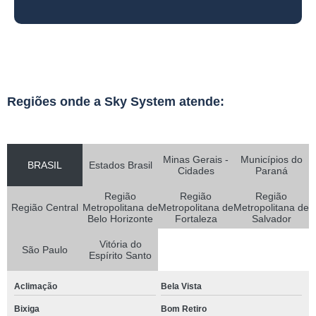
Regiões onde a Sky System atende:
Minas Gerais -
Municípios do
BRASIL
Estados Brasil
Cidades
Paraná
Região
Região
Região
Região Central
Metropolitana de
Metropolitana de
Metropolitana de
Belo Horizonte
Fortaleza
Salvador
Vitória do
São Paulo
Espírito Santo
Aclimação
Bela Vista
Bixiga
Bom Retiro