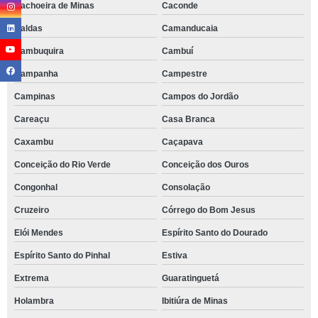
Cachoeira de Minas
Caconde
Caldas
Camanducaia
Cambuquira
Cambuí
Campanha
Campestre
Campinas
Campos do Jordão
Careaçu
Casa Branca
Caxambu
Caçapava
Conceição do Rio Verde
Conceição dos Ouros
Congonhal
Consolação
Cruzeiro
Córrego do Bom Jesus
Elói Mendes
Espírito Santo do Dourado
Espírito Santo do Pinhal
Estiva
Extrema
Guaratinguetá
Holambra
Ibitiúra de Minas