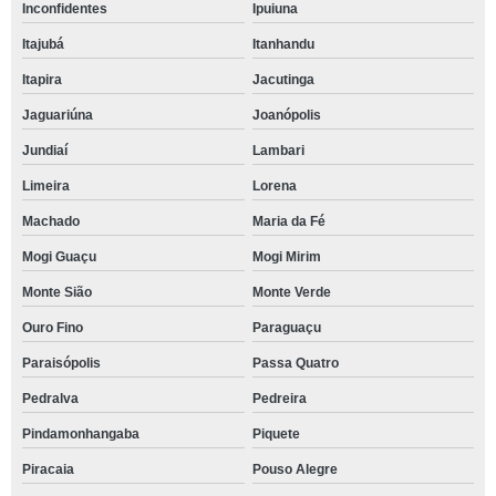
Inconfidentes
Ipuiuna
Itajubá
Itanhandu
Itapira
Jacutinga
Jaguariúna
Joanópolis
Jundiaí
Lambari
Limeira
Lorena
Machado
Maria da Fé
Mogi Guaçu
Mogi Mirim
Monte Sião
Monte Verde
Ouro Fino
Paraguaçu
Paraisópolis
Passa Quatro
Pedralva
Pedreira
Pindamonhangaba
Piquete
Piracaia
Pouso Alegre