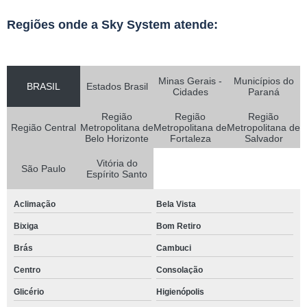
Regiões onde a Sky System atende:
Minas Gerais -
Municípios do
BRASIL
Estados Brasil
Cidades
Paraná
Região
Região
Região
Região Central
Metropolitana de
Metropolitana de
Metropolitana de
Belo Horizonte
Fortaleza
Salvador
Vitória do
São Paulo
Espírito Santo
Aclimação
Bela Vista
Bixiga
Bom Retiro
Brás
Cambuci
Centro
Consolação
Glicério
Higienópolis