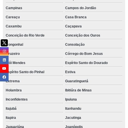
Campinas
Campos do Jordão
Careaçu
Casa Branca
Caxambu
Caçapava
Conceição do Rio Verde
Conceição dos Ouros
Congonhal
Consolação
Cruzeiro
Córrego do Bom Jesus
Elói Mendes
Espírito Santo do Dourado
Espírito Santo do Pinhal
Estiva
Extrema
Guaratinguetá
Holambra
Ibitiúra de Minas
Inconfidentes
Ipuiuna
Itajubá
Itanhandu
Itapira
Jacutinga
Jaguariúna
Joanópolis