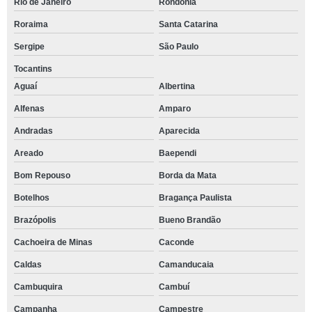
Rio de Janeiro
Rondônia
Roraima
Santa Catarina
Sergipe
São Paulo
Tocantins
Aguaí
Albertina
Alfenas
Amparo
Andradas
Aparecida
Areado
Baependi
Bom Repouso
Borda da Mata
Botelhos
Bragança Paulista
Brazópolis
Bueno Brandão
Cachoeira de Minas
Caconde
Caldas
Camanducaia
Cambuquira
Cambuí
Campanha
Campestre