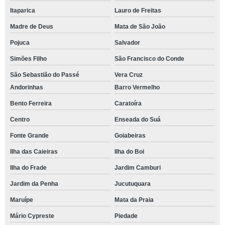
Itaparica
Lauro de Freitas
Madre de Deus
Mata de São João
Pojuca
Salvador
Simões Filho
São Francisco do Conde
São Sebastião do Passé
Vera Cruz
Andorinhas
Barro Vermelho
Bento Ferreira
Caratoíra
Centro
Enseada do Suá
Fonte Grande
Goiabeiras
Ilha das Caieiras
Ilha do Boi
Ilha do Frade
Jardim Camburi
Jardim da Penha
Jucutuquara
Maruípe
Mata da Praia
Mário Cypreste
Piedade