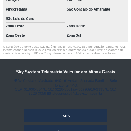
Pacajus
Paracuru
Pindoretama
São Gonçalo do Amarante
São Luís do Curu
Zona Leste
Zona Norte
Zona Oeste
Zona Sul
O conteúdo do texto desta página é de direito reservado. Sua reprodução, parcial ou total,
mesmo citando nossos links, é proibida sem a autorização do autor. Crime de violação de
direito autoral – artigo 184 do Código Penal –
Lei 9610/98 - Lei de direitos autorais
.
Sky System Telemetria Veicular em Minas Gerais
Av. Cristiano Machado, 640 - 6⁰ Andar - Sagrada Família - Belo
Horizonte / MG.
CEP: 31.030-514
(31) 3226-5561
(31) 98910-3333
(31)
3226-3059
faleconosco@skysystem.com.br
Home