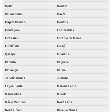
Betim
Bonfim
Brumadinho
Caeté
Capim Branco
Confins
Contagem
Esmeraldas
Florestal
Fortuna de Minas
Funilândia
Ibirité
Igarapé
Inhaúma
Itabirito
Itaguara
Itatiaiuçu
Itaúna
Jaboticatubas
Juatuba
Lagoa Santa
Mateus Leme
Matozinhos
Moeda
Mário Campos
Nova Lima
Nova União
Pará de Minas