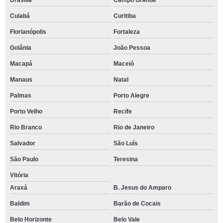
Brasília
Campo Grande
Cuiabá
Curitiba
Florianópolis
Fortaleza
Goiânia
João Pessoa
Macapá
Maceió
Manaus
Natal
Palmas
Porto Alegre
Porto Velho
Recife
Rio Branco
Rio de Janeiro
Salvador
São Luís
São Paulo
Teresina
Vitória
Araxá
B. Jesus do Amparo
Baldim
Barão de Cocais
Belo Horizonte
Belo Vale