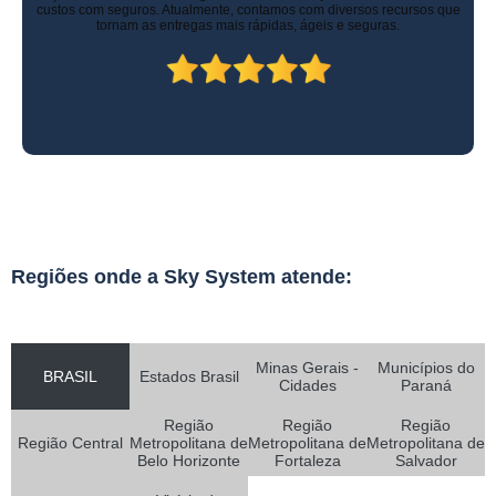
custos com seguros. Atualmente, contamos com diversos recursos que
tornam as entregas mais rápidas, ágeis e seguras.
Regiões onde a Sky System atende:
Minas Gerais -
Municípios do
BRASIL
Estados Brasil
Cidades
Paraná
Região
Região
Região
Região Central
Metropolitana de
Metropolitana de
Metropolitana de
Belo Horizonte
Fortaleza
Salvador