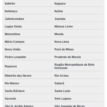
Itabirito
Itaguara
Itatiaiuçu
Itaúna
Jaboticatubas
Juatuba
Lagoa Santa
Mateus Leme
Matozinhos
Moeda
Mário Campos
Nova Lima
Nova União
Pará de Minas
Pedro Leopoldo
Prudente de Morais
Região Metropolitana de Belo
Raposos
Horizonte
Ribeirão das Neves
Rio Acima
Rio Manso
Sabará
Santa Bárbara
Santa Luzia
Sarzedo
Sete Lagoas
São G. do Rio Abaixo
São Joaquim de Bicas