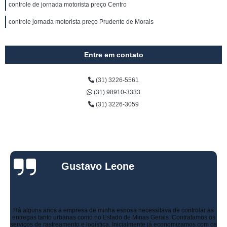
controle de jornada motorista preço Centro
controle jornada motorista preço Prudente de Morais
Entre em contato
(31) 3226-5561
(31) 98910-3333
(31) 3226-3059
Gustavo Leone
Há alguns anos a empresa de minha esposa necessitava de controlar as
entregas tanto urbanas como no Estado de Minas Gerais. Contratamos os
serviços de rastreamento e logística. Inicialmente já economizamos com os