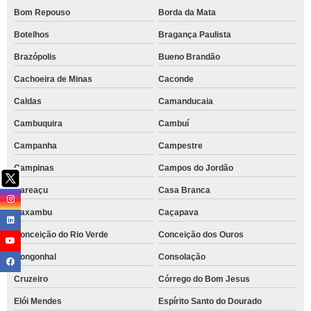
Bom Repouso
Borda da Mata
Botelhos
Bragança Paulista
Brazópolis
Bueno Brandão
Cachoeira de Minas
Caconde
Caldas
Camanducaia
Cambuquira
Cambuí
Campanha
Campestre
Campinas
Campos do Jordão
Careaçu
Casa Branca
Caxambu
Caçapava
Conceição do Rio Verde
Conceição dos Ouros
Congonhal
Consolação
Cruzeiro
Córrego do Bom Jesus
Elói Mendes
Espírito Santo do Dourado