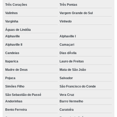
Três Corações
Três Pontas
Valinhos
Vargem Grande do Sul
Varginha
Vinhedo
Águas de Lindóia
Alphaville
Alphaville I
Alphaville II
Camaçari
Candeias
Dias dÁvila
Itaparica
Lauro de Freitas
Madre de Deus
Mata de São João
Pojuca
Salvador
Simões Filho
São Francisco do Conde
São Sebastião do Passé
Vera Cruz
Andorinhas
Barro Vermelho
Bento Ferreira
Caratoíra