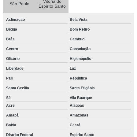
Vitória do
São Paulo
Espírito Santo
Aclimação
Bela Vista
Bixiga
Bom Retiro
Brás
Cambuci
Centro
Consolação
Glicério
Higienópolis
Liberdade
Luz
Pari
República
Santa Cecília
Santa Efigênia
Sé
Vila Buarque
Acre
Alagoas
Amapá
Amazonas
Bahia
Ceará
Distrito Federal
Espírito Santo