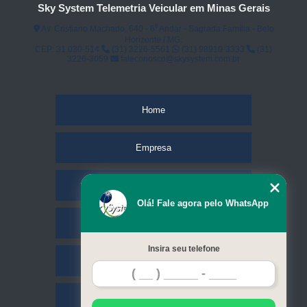
Sky System Telemetria Veicular em Minas Gerais
Av. Cristiano Machado, 640 - 6⁰ Andar - Sagrada Família - Belo
Horizonte / MG.
CEP: 31.030-514
(31) 3226-5561
(31) 98910-3333
(31)
3226-3059
faleconosco@skysystem.com.br
Home
Empresa
Missão
Olá! Fale agora pelo WhatsApp
Serviços
Insira seu telefone
Contato
Mapa do site