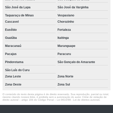
São José da Lapa
São José da Varginha
Taquaraçu de Minas
Vespasiano
Cascavel
Chorozinho
Eusébio
Fortaleza
Guaiúba
Itaitinga
Maracanaú
Maranguape
Pacajus
Paracuru
Pindoretama
São Gonçalo do Amarante
São Luís do Curu
Zona Leste
Zona Norte
Zona Oeste
Zona Sul
O conteúdo do texto desta página é de direito reservado. Sua reprodução, parcial ou total,
mesmo citando nossos links, é proibida sem a autorização do autor. Crime de violação de
direito autoral – artigo 184 do Código Penal –
Lei 9610/98 - Lei de direitos autorais
.