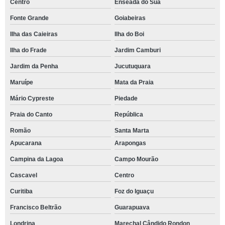
Centro
Enseada do Suá
Fonte Grande
Goiabeiras
Ilha das Caieiras
Ilha do Boi
Ilha do Frade
Jardim Camburi
Jardim da Penha
Jucutuquara
Maruípe
Mata da Praia
Mário Cypreste
Piedade
Praia do Canto
República
Romão
Santa Marta
Apucarana
Arapongas
Campina da Lagoa
Campo Mourão
Cascavel
Centro
Curitiba
Foz do Iguaçu
Francisco Beltrão
Guarapuava
Londrina
Marechal Cândido Rondon