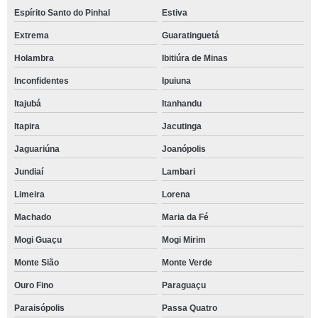
Espírito Santo do Pinhal
Estiva
Extrema
Guaratinguetá
Holambra
Ibitiúra de Minas
Inconfidentes
Ipuiuna
Itajubá
Itanhandu
Itapira
Jacutinga
Jaguariúna
Joanópolis
Jundiaí
Lambari
Limeira
Lorena
Machado
Maria da Fé
Mogi Guaçu
Mogi Mirim
Monte Sião
Monte Verde
Ouro Fino
Paraguaçu
Paraisópolis
Passa Quatro