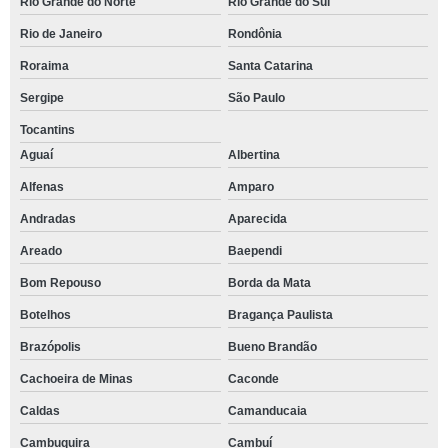
Rio Grande do Norte
Rio Grande do Sul
Rio de Janeiro
Rondônia
Roraima
Santa Catarina
Sergipe
São Paulo
Tocantins
Aguaí
Albertina
Alfenas
Amparo
Andradas
Aparecida
Areado
Baependi
Bom Repouso
Borda da Mata
Botelhos
Bragança Paulista
Brazópolis
Bueno Brandão
Cachoeira de Minas
Caconde
Caldas
Camanducaia
Cambuquira
Cambuí