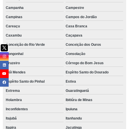
Campanha
Campestre
Campinas
Campos do Jordão
Careaçu
Casa Branca
Caxambu
Caçapava
Conceição do Rio Verde
Conceição dos Ouros
Congonhal
Consolação
Cruzeiro
Córrego do Bom Jesus
Elói Mendes
Espírito Santo do Dourado
Espírito Santo do Pinhal
Estiva
Extrema
Guaratinguetá
Holambra
Ibitiúra de Minas
Inconfidentes
Ipuiuna
Itajubá
Itanhandu
Itapira
Jacutinga