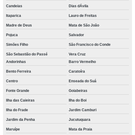
Candeias
Dias dÁvila
Itaparica
Lauro de Freitas
Madre de Deus
Mata de São João
Pojuca
Salvador
Simões Filho
São Francisco do Conde
São Sebastião do Passé
Vera Cruz
Andorinhas
Barro Vermelho
Bento Ferreira
Caratoíra
Centro
Enseada do Suá
Fonte Grande
Goiabeiras
Ilha das Caieiras
Ilha do Boi
Ilha do Frade
Jardim Camburi
Jardim da Penha
Jucutuquara
Maruípe
Mata da Praia