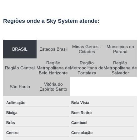
Regiões onde a Sky System atende:
Minas Gerais -
Municípios do
BRASIL
Estados Brasil
Cidades
Paraná
Região
Região
Região
Região Central
Metropolitana de
Metropolitana de
Metropolitana de
Belo Horizonte
Fortaleza
Salvador
Vitória do
São Paulo
Espírito Santo
Aclimação
Bela Vista
Bixiga
Bom Retiro
Brás
Cambuci
Centro
Consolação