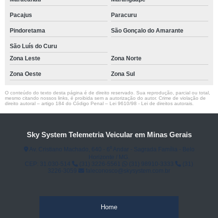
Pacajus
Paracuru
Pindoretama
São Gonçalo do Amarante
São Luís do Curu
Zona Leste
Zona Norte
Zona Oeste
Zona Sul
O conteúdo do texto desta página é de direito reservado. Sua reprodução, parcial ou total,
mesmo citando nossos links, é proibida sem a autorização do autor. Crime de violação de
direito autoral – artigo 184 do Código Penal –
Lei 9610/98 - Lei de direitos autorais
.
Sky System Telemetria Veicular em Minas Gerais
Av. Cristiano Machado, 640 - 6⁰ Andar - Sagrada Família - Belo
Horizonte / MG.
CEP: 31.030-514
(31) 3226-5561
(31) 98910-3333
(31)
3226-3059
faleconosco@skysystem.com.br
Home