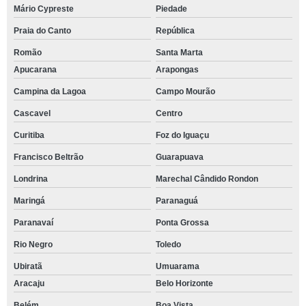
Mário Cypreste
Piedade
Praia do Canto
República
Romão
Santa Marta
Apucarana
Arapongas
Campina da Lagoa
Campo Mourão
Cascavel
Centro
Curitiba
Foz do Iguaçu
Francisco Beltrão
Guarapuava
Londrina
Marechal Cândido Rondon
Maringá
Paranaguá
Paranavaí
Ponta Grossa
Rio Negro
Toledo
Ubiratã
Umuarama
Aracaju
Belo Horizonte
Belém
Boa Vista