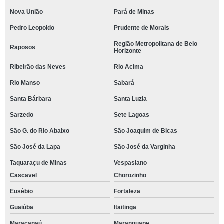
Nova União
Pará de Minas
Pedro Leopoldo
Prudente de Morais
Região Metropolitana de Belo
Raposos
Horizonte
Ribeirão das Neves
Rio Acima
Rio Manso
Sabará
Santa Bárbara
Santa Luzia
Sarzedo
Sete Lagoas
São G. do Rio Abaixo
São Joaquim de Bicas
São José da Lapa
São José da Varginha
Taquaraçu de Minas
Vespasiano
Cascavel
Chorozinho
Eusébio
Fortaleza
Guaiúba
Itaitinga
Maracanaú
Maranguape