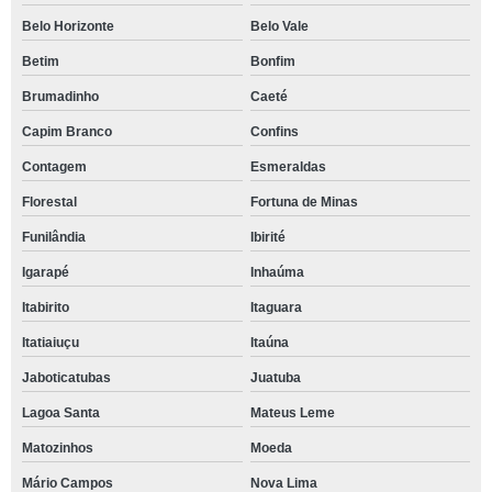
Belo Horizonte
Belo Vale
Betim
Bonfim
Brumadinho
Caeté
Capim Branco
Confins
Contagem
Esmeraldas
Florestal
Fortuna de Minas
Funilândia
Ibirité
Igarapé
Inhaúma
Itabirito
Itaguara
Itatiaiuçu
Itaúna
Jaboticatubas
Juatuba
Lagoa Santa
Mateus Leme
Matozinhos
Moeda
Mário Campos
Nova Lima