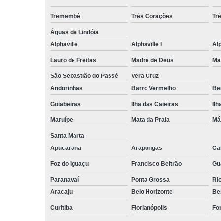
Tremembé
Três Corações
Tr
Águas de Lindóia
Alphaville
Alphaville I
Alp
Lauro de Freitas
Madre de Deus
Ma
São Sebastião do Passé
Vera Cruz
Andorinhas
Barro Vermelho
Ben
Goiabeiras
Ilha das Caieiras
Ilh
Maruípe
Mata da Praia
Má
Santa Marta
Apucarana
Arapongas
Ca
Foz do Iguaçu
Francisco Beltrão
Gu
Paranavaí
Ponta Grossa
Ri
Aracaju
Belo Horizonte
Be
Curitiba
Florianópolis
For