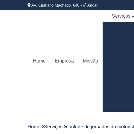
Av. Cristiano Machado, 640 - 6⁰ Andar
Serviços
Bloqueador
carros
Controle d
jornadas d
motorista
Home
Empresa
Missão
Controles 
frota
Empresas 
rastreamen
veicular
Gerenciame
de frotas
Gestão d
frotas
Home
Serviços
controle de jornadas do motoris
Gestão d