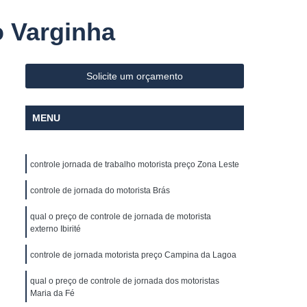
Sistema Avançado de Assistência ao Motorista
o Varginha
ivel
Controle de Abastecimento de Frota
los
Controle de Combustivel de Frota
Solicite um orçamento
lo Horizonte
Controle de Frota Caminhões
s
Controle de Frota Minas Gerais
MENU
 Caminhões
Controle e Gestão de Frotas
reador
Empresa de Rastreador de Veiculo
controle jornada de trabalho motorista preço Zona Leste
os
Empresa de Rastreamento de Carro
controle de jornada do motorista Brás
Empresa de Rastreamento de Veículo
qual o preço de controle de jornada de motorista
élite
Empresa Rastreador Veicular
externo Ibirité
amento de Veículos
Gerenciamento de Frota
controle de jornada motorista preço Campina da Lagoa
te
Gerenciamento de Frota Caminhões
qual o preço de controle de jornada dos motoristas
ões
Gerenciamento de Frota de Carros
Maria da Fé