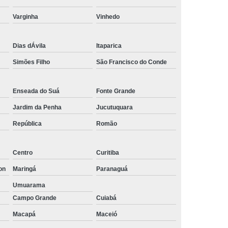
Empresa de Rastreamento de Automóveis
Varginha
Vinhedo
de Carros
Rastreamento Carros Via Satélite
ps
Rastreamento de Carros
Dias dÁvila
Itaparica
e
Rastreamento de Carros e Caminhões
Simões Filho
São Francisco do Conde
 Gps
Rastreamento de Carros Minas Gerais
Enseada do Suá
Fonte Grande
Rastreamento de Carros Via Satélite
Jardim da Penha
Jucutuquara
hões
Gestão de Frotas Rastreamento
República
Romão
de Caminhões
Rastreamento de Frota Veicular
télite
Rastreamento de Frotas
Centro
Curitiba
Rastreamento de Frotas com Tecnologia Gps
on
Maringá
Paranaguá
is
Rastreamento e Gestão de Frotas
Umuarama
Campo Grande
Cuiabá
e Frotas
Rastreamento Frota Gps
Macapá
Maceió
Empresa de Rastreamento de Carros