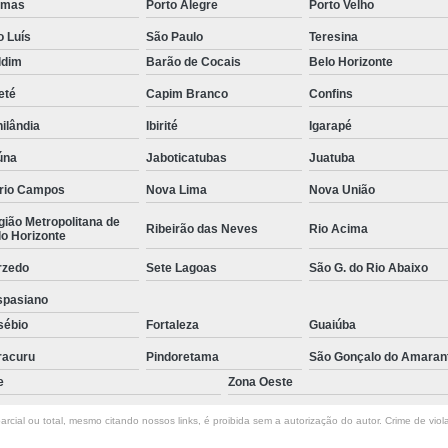
lmas
Porto Alegre
Porto Velho
Empresa de Rastreamento de Veícul
o Luís
São Paulo
Teresina
Empresa de Rastreamen
ldim
Barão de Cocais
Belo Horizonte
Empresa de Rastreame
eté
Capim Branco
Confins
Empresa Especializada
ilândia
Ibirité
Igarapé
Empresas de Monitoramento e Ras
úna
Jaboticatubas
Juatuba
Rastreamento de Veículos
Ra
rio Campos
Nova Lima
Nova União
Rastreamento para Carros
Detector 
ião Metropolitana de
Ribeirão das Neves
Rio Acima
o Horizonte
Detector de Fadiga para Motorista
rzedo
Sete Lagoas
São G. do Rio Abaixo
Sensor de Fadiga e Distração
spasiano
Sensor de Fadiga Vw
Sensor de
sébio
Fortaleza
Guaiúba
Camera Gravadora Veicula
racuru
Pindoretama
São Gonçalo do Amaran
e
Zona Oeste
Cameras para Veiculos com Grava
Gravador de Video Veicular
Gravado
rcial ou total, mesmo citando nossos links, é proibida sem a autorização do autor. Crime de viol