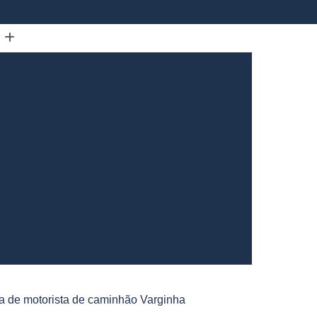
(31) 3226-5561
(31) 98910-3333
omóvel
Bloqueador de Carros Via Satelite
Bloqueador de Rastreador para Carros
arro
Bloqueador de Sinal para Carros
Bloqueador Veicular Rastreador
arros
Bloqueadores para Carro
trole da Jornada de Motorista de Caminhão
Controle de Jornada de Motorista Externo
rista
Controle de Jornada do Motorista
o Motorista Belo Horizonte
Gerais
Controle de Jornada dos Motoristas
da de motorista de caminhão Varginha
ntrole de Jornada Motorista de Caminhão