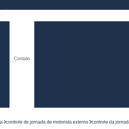
 de
Bloqueador Carro
Bloqueador de Aut
Bloqueador de Partida para Carros
e
Bloqueador de Sinal de Alarme de C
o
Bloqueador Rastreador Carro
Contato
de
Bloqueador Via Celular para C
Rastreador e Bloqueador Carro
Con
de
to
Controle de Jornada de Motorista
Controle de Jornada de Trabalho Moto
nto
Controle de Jornada d
e
Controle de Jornada do Motorista Minas 
ta
controle de jornada de motorista externo
controle da jorna
Controle de Jornada Motorista
Co
e