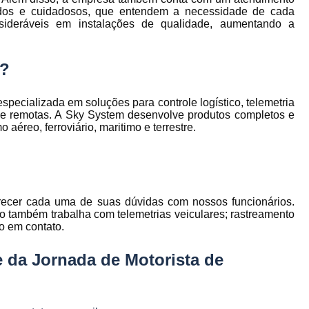
to
Gerenciamento de Frota de Empresa
izados e cuidadosos, que entendem a necessidade de cada
nsideráveis em instalações de qualidade, aumentando a
Gerenciamento de
to
Gerenciamento de Frota Espe
m?
Gerenciamento de Frota Manutenção
de
Gerenciamento de Frota para Emp
cializada em soluções para controle logístico, telemetria
s e remotas. A Sky System desenvolve produtos completos e
e
Empresa de Gestão de Frota de Veículos
éreo, ferroviário, maritimo e terrestre.
Gestão de Frota
Gestão de Frota 
e
Gestão de Frota Belo Horizont
os
Gestão de Frota de Veículos P
ra
arecer cada uma de suas dúvidas com nossos funcionários.
e
o também trabalha com telemetrias veiculares; rastreamento
Gestão de Frota Minas Gerais
Gestão 
 de
do em contato.
Gestão de Frota de Veículos
Ges
e da Jornada de Motorista de
Gestão de Frota de Veículos Minas Gerais
s
Gestão de Veículos
Gestão de Veículos
a