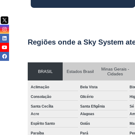
Regiões onde a Sky System at
Minas Gerais -
BRASIL
Estados Brasil
Cidades
Aclimação
Bela Vista
Bix
Consolação
Glicério
Hig
Santa Cecília
Santa Efigênia
Sé
Acre
Alagoas
Am
Espírito Santo
Goiás
Ma
Paraíba
Pará
Pe