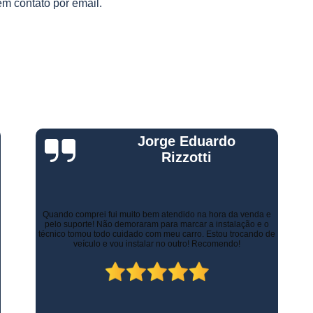
em contato por email.
Gestão Frota de Veículos
Gest
s
s
Gestão Veicular de Frotas
Câmera 
Empresa de Monitoramento de Fr
Monitoramento de Caminhões po
Monitoramento de Frota Belo Horizont
Monitoramento de Frota Telemetr
Monitoramento de Horímetro
Mo
Gustavo Leone
Rastreamento e Monitoramento d
Monitoramento de Veículos
Mon
Há alguns anos a empresa de minha esposa necessitava de
controlar as entregas tanto urbanas como no Estado de Minas
Monitoramento Gps Veicu
Gerais. Contratamos os serviços de rastreamento e logística.
Inicialmente já economizamos com os custos com seguros.
Monitoramento Veicular Belo Horizont
Atualmente, contamos com diversos recursos que tornam as
entregas mais rápidas, ágeis e seguras.
Monitoramento Veicular em Tempo Re
Monitoramento Veicular por Câmeras
Monitoramento Veicular Via Satéli