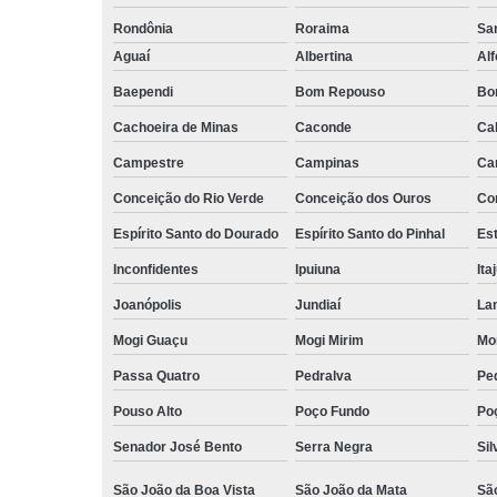
Rondônia
Roraima
San
Aguaí
Albertina
Al
Baependi
Bom Repouso
Bo
Cachoeira de Minas
Caconde
Ca
Campestre
Campinas
Ca
Conceição do Rio Verde
Conceição dos Ouros
Co
Espírito Santo do Dourado
Espírito Santo do Pinhal
Est
Inconfidentes
Ipuiuna
Ita
Joanópolis
Jundiaí
La
Mogi Guaçu
Mogi Mirim
Mo
Passa Quatro
Pedralva
Pe
Pouso Alto
Poço Fundo
Po
Senador José Bento
Serra Negra
Sil
São João da Boa Vista
São João da Mata
Sã