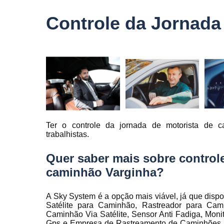
veículo
Controle da Jornada
Monitorame
de frotas
Monitoramen
veiculare
Rastreado
carro
Rastreador
automotivo
Ter o controle da jornada de motorista de c
Rastreador
trabalhistas.
de caminhõ
Rastreador
Quer saber mais sobre controle
de carros
caminhão Varginha?
Rastreador
para carro
A Sky System é a opção mais viável, já que dispo
Rastreamen
Satélite para Caminhão, Rastreador para Cam
de carro
Caminhão Via Satélite, Sensor Anti Fadiga, Monit
Gps e Empresa de Rastreamento de Caminhões. 