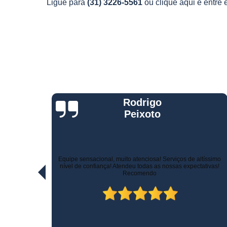
Ligue para
(31) 3226-5561
ou
clique aqui
e entre 
Telemetria
veiculare
Jorge Eduardo
Rizzotti
Quando comprei fui muito bem atendido na hora da venda e
ltíssimo
pelo suporte! Não demoraram para marcar a instalação e o
ativas!
técnico tomou todo cuidado com meu carro. Estou trocando de
veículo e vou instalar no outro! Recomendo!