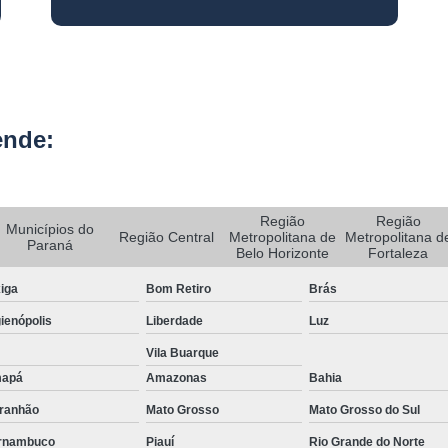
Rastreador de Carro e Moto
Rastreador de Veiculos Portatil
Rastreador Movel para Carro
ende:
Rastreador para Colocar em Car
Rastreador Portátil para Veículos
Bloqueador e Rastreador Automotiv
Região
Região
Municípios do
Gps Veicular Rastreado
Região Central
Metropolitana de
Metropolitana d
Paraná
Belo Horizonte
Fortaleza
Rastreador Automotivo Belo Horizont
iga
Bom Retiro
Brás
Rastreador e Bloqueador Automotivo
ienópolis
Liberdade
Luz
Rastreador e Bloqueador Veicula
Vila Buarque
Rastreador Gps Automotivo
apá
Amazonas
Bahia
Empresa de Rastreamento de Caminhõe
ranhão
Mato Grosso
Mato Grosso do Sul
Rastreador de Caminhão
Ras
rnambuco
Piauí
Rio Grande do Norte