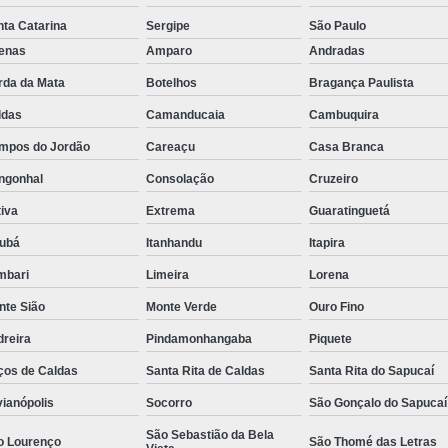
Rastreador de Caminhão Minas Ge
ta Catarina
Sergipe
São Paulo
fenas
Amparo
Andradas
Rastreador para Caminhão
Ra
rda da Mata
Botelhos
Bragança Paulista
Rastreador Satelital para Caminhões
ldas
Camanducaia
Cambuquira
Rastreamento de Caminhão Via Satélite
mpos do Jordão
Careaçu
Casa Branca
Empresa de Rastreador Veicular
Emp
ngonhal
Consolação
Cruzeiro
Rastreador de Automóveis
Rastreador d
iva
Extrema
Guaratinguetá
Rastreador de Carro Minas Ger
jubá
Itanhandu
Itapira
Rastreador para Carros
mbari
Limeira
Lorena
Rastreador Veicular para Carros de 
nte Sião
Monte Verde
Ouro Fino
Rastreador Veicular Particular
Gps Ras
dreira
Pindamonhangaba
Piquete
Rastreador do Carro
Rastread
ços de Caldas
Santa Rita de Caldas
Santa Rita do Sapucaí
Rastreador Gps para Carro
Rastr
vianópolis
Socorro
São Gonçalo do Sapucaí
Rastreador para Carros com Escut
São Sebastião da Bela
o Lourenço
São Thomé das Letras