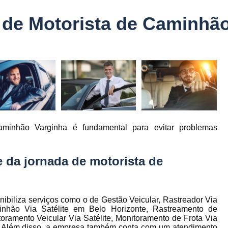
Controle Jornada de Trabalho Motorista
 de Motorista de Caminhã
nto
Controle de Abastecimento de Combust
Controle de Abastecimento de Veícu
tos
s
Controle de Frota
Controle de Frota Be
r
Controle de Frota de Caminhõe
Controle de Manutenção de Frota de
es
s
Sistema de Fadiga
Empresa de Rast
aminhão Varginha é fundamental para evitar problemas
es
Empresa de Rastreadores de Veicul
es
Empresa de Rastreamento de Moto
es
 da jornada de motorista de
Empresa de Rastreamento por Sat
es
Empresa Rastreadores
Empresa Rastre
s
Gerenciamento de Frota Belo Horizon
nibiliza serviços como o de Gestão Veicular, Rastreador Via
to
inhão Via Satélite em Belo Horizonte, Rastreamento de
Gerenciamento de Frota de Caminh
oramento Veicular Via Satélite, Monitoramento de Frota Via
Além disso, a empresa também conta com um atendimento