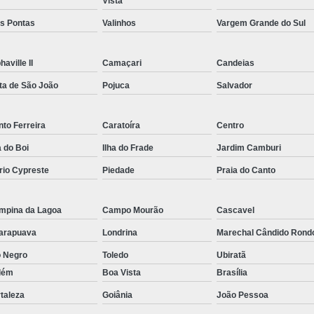
Vista
Rastreador por Satelite para Carros
ês Pontas
Valinhos
Vargem Grande do Sul
Empresa Especializada em Rastreamento 
Rastreamento de Carro G
haville II
Camaçari
Candeias
Rastreamento de Carros Belo Horizont
ta de São João
Pojuca
Salvador
Rastreamento de Carros e Caminhões Via
to Ferreira
Caratoíra
Centro
Rastreamento de Carros por Satélite
a do Boi
Ilha do Frade
Jardim Camburi
Rastreamento para Carros e Camin
rio Cypreste
Piedade
Praia do Canto
Monitoramento e Rastreamento de Frotas 
Rastreamento de Frota Via Sa
mpina da Lagoa
Campo Mourão
Cascavel
Rastreamento de Frotas Belo Horizonte
arapuava
Londrina
Marechal Cândido Rond
Rastreamento de Frotas Minas Gera
o Negro
Toledo
Ubiratã
lém
Boa Vista
Brasília
Rastreamento e Monitoramento d
taleza
Goiânia
João Pessoa
Rastreamento Veicular Frotas