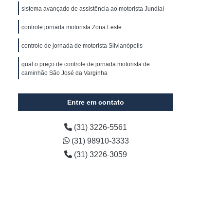
s
Gerenciamento de Frota de Veículos
sistema avançado de assistência ao motorista Jundiaí
 Frota e Transportes
controle jornada motorista Zona Leste
cializada em Coleta de Resíduos
controle de jornada de motorista Silvianópolis
Gerenciamento de Frota Minas Gerais
qual o preço de controle de jornada motorista de
resas
Empresa de Gestão de Frota
caminhão São José da Varginha
Empresa Especializada em Gestão de Frota
qual o preço de controle de jornada motorista Zona
Oeste
Entre em contato
Automotiva
Gestão de Frota Automóvel
e
Gestão de Frota de Caminhões
(31) 3226-5561
esados
Gestão de Frota Logística
(31) 98910-3333
de Frotas Gps
Gestão de Estoque Veículos
(31) 3226-3059
tão de Frota de Veículos Belo Horizonte
Gestão de Frota de Veículos para Empresas
 Empresas
Gestão de Veículos para Empresas