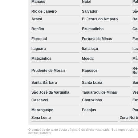
Manaus
Natal
Pa
Rio de Janeiro
Salvador
Sã
Araxá
B. Jesus do Amparo
Ba
Bonfim
Brumadinho
Ca
Florestal
Fortuna de Minas
Fun
Itaguara
Itatiaiuçu
Ita
Matozinhos
Moeda
Má
Reg
Prudente de Morais
Raposos
Bel
Santa Bárbara
Santa Luzia
Sa
São José da Varginha
Taquaraçu de Minas
Ve
Cascavel
Chorozinho
Eu
Maranguape
Pacajus
Pa
Zona Leste
Zona Nort
O conteúdo do texto desta página é de direito reservado. Sua reprodução, pa
direitos autorais
.