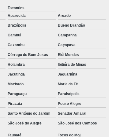
rais
Rastreador Gps para Caminhão
Tocantins
Aparecida
Areado
streador para Caminhão Via Satélite
Brazópolis
Bueno Brandão
Rastreador Via Satélite para Caminhão
Cambuí
Campanha
Sistema de Rastreamento de Caminhões
Caxambu
Caçapava
resa Especializada em Rastreador de Carro
Córrego do Bom Jesus
Elói Mendes
e Carro
Rastreador de Carro Belo Horizonte
Holambra
Ibitiúra de Minas
ais
Rastreador Gps para Carros
Jacutinga
Jaguariúna
Rastreador Veicular para Carro
Machado
Maria da Fé
Empresa
Rastreador Veicular para Frota
Paraguaçu
Paraisópolis
treador para Carros
Rastreador de Carros
Piracaia
Pouso Alegre
or em Carro
Rastreador Gps Carro
Santo Antônio do Jardim
Senador Amaral
eador no Carro
Rastreador para Carro
São José do Alegre
São José dos Campos
a
Rastreador para Colocar no Carro
Taubaté
Tocos do Moji