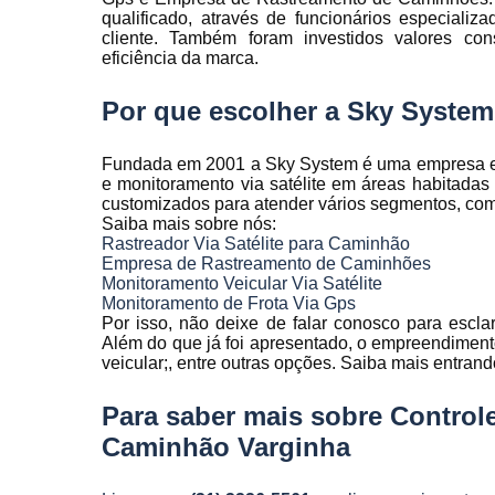
Rastreamen
qualificado, através de funcionários especial
de frota
cliente. Também foram investidos valores co
eficiência da marca.
Rastreamen
veicular
Por que escolher a Sky Syste
Sensores 
fadiga
Fundada em 2001 a Sky System é uma empresa espe
e monitoramento via satélite em áreas habitada
Sistema d
customizados para atender vários segmentos, como a
gravação
Saiba mais sobre nós:
veicular
Rastreador Via Satélite para Caminhão
Sistema d
Empresa de Rastreamento de Caminhões
rastreament
Monitoramento Veicular Via Satélite
Monitoramento de Frota Via Gps
Sistemas pa
Por isso, não deixe de falar conosco para escl
controle d
Além do que já foi apresentado, o empreendiment
manutenção
veicular;, entre outras opções. Saiba mais entran
frota
Para saber mais sobre Control
Sistemas
veiculare
Caminhão Varginha
Telemetri