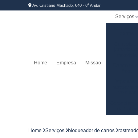
Av. Cristiano Machado, 640 - 6⁰ Andar
Serviços
Bloqueador
carros
Controle d
jornadas d
motorista
Home
Empresa
Missão
Controles 
frota
Empresas 
rastreamen
veicular
Gerenciame
de frotas
Gestão d
frotas
Home
Serviços
bloqueador de carros
rastread
Gestão d