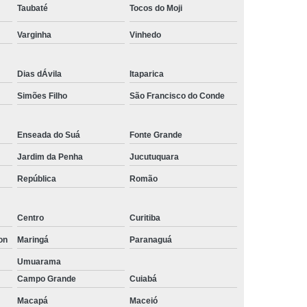
Taubaté
Tocos do Moji
Empresa de Rastreamento de Automóveis
Varginha
Vinhedo
de Carros
Rastreamento Carros Via Satélite
ps
Rastreamento de Carros
Dias dÁvila
Itaparica
e
Rastreamento de Carros e Caminhões
Simões Filho
São Francisco do Conde
 Gps
Rastreamento de Carros Minas Gerais
Rastreamento de Carros Via Satélite
Enseada do Suá
Fonte Grande
hões
Gestão de Frotas Rastreamento
Jardim da Penha
Jucutuquara
de Caminhões
Rastreamento de Frota Veicular
República
Romão
télite
Rastreamento de Frotas
Centro
Curitiba
Rastreamento de Frotas com Tecnologia Gps
on
Maringá
Paranaguá
is
Rastreamento e Gestão de Frotas
Umuarama
e Frotas
Rastreamento Frota Gps
Campo Grande
Cuiabá
Empresa de Rastreamento de Carros
Macapá
Maceió