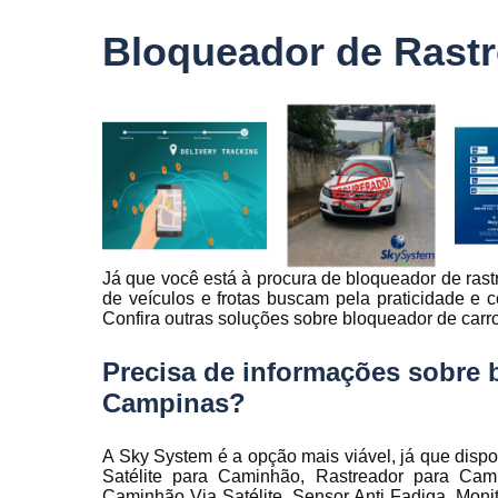
veículo
Bloqueador de Rast
Monitorame
de frotas
Monitoramen
veiculare
Rastreado
carro
Rastreador
automotivo
Já que você está à procura de bloqueador de ras
Rastreador
de veículos e frotas buscam pela praticidade 
de caminhõ
Confira outras soluções sobre bloqueador de carr
Rastreador
de carros
Precisa de informações sobre 
Rastreador
Campinas?
para carro
Rastreamen
A Sky System é a opção mais viável, já que dispo
de carro
Satélite para Caminhão, Rastreador para Cam
Caminhão Via Satélite, Sensor Anti Fadiga, Monit