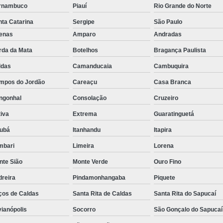
rnambuco
Piauí
Rio Grande do Norte
Rastreador de Caminhão Minas Ge
ta Catarina
Sergipe
São Paulo
Rastreador para Caminhão
Ra
fenas
Amparo
Andradas
Rastreador Satelital para Caminhões
rda da Mata
Botelhos
Bragança Paulista
Rastreamento de Caminhão Via Satélite
ldas
Camanducaia
Cambuquira
Empresa de Rastreador Veicular
Emp
mpos do Jordão
Careaçu
Casa Branca
Rastreador de Automóveis
Rastreador d
ngonhal
Consolação
Cruzeiro
iva
Extrema
Guaratinguetá
Rastreador de Carro Minas Ger
jubá
Itanhandu
Itapira
Rastreador para Carros
mbari
Limeira
Lorena
Rastreador Veicular para Carros de 
nte Sião
Monte Verde
Ouro Fino
Rastreador Veicular Particular
Gps Ras
dreira
Pindamonhangaba
Piquete
Rastreador do Carro
Rastread
ços de Caldas
Santa Rita de Caldas
Santa Rita do Sapucaí
Rastreador Gps para Carro
Rastr
vianópolis
Socorro
São Gonçalo do Sapucaí
Rastreador para Carros com Escut