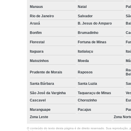
Manaus
Natal
Pa
Rio de Janeiro
Salvador
Sã
Araxá
B. Jesus do Amparo
Ba
Bonfim
Brumadinho
Ca
Florestal
Fortuna de Minas
Fun
Itaguara
Itatiaiuçu
Ita
Matozinhos
Moeda
Má
Reg
Prudente de Morais
Raposos
Bel
Santa Bárbara
Santa Luzia
Sa
São José da Varginha
Taquaraçu de Minas
Ve
Cascavel
Chorozinho
Eu
Maranguape
Pacajus
Pa
Zona Leste
Zona Nort
O conteúdo do texto desta página é de direito reservado. Sua reprodução, pa