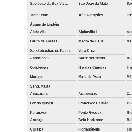
São João da Boa Vista
São João da Mata
Sã
Tremembé
Três Corações
Tr
Águas de Lindóia
Alphaville
Alphaville I
Alp
Lauro de Freitas
Madre de Deus
Ma
São Sebastião do Passé
Vera Cruz
Andorinhas
Barro Vermelho
Ben
Goiabeiras
Ilha das Caieiras
Ilh
Maruípe
Mata da Praia
Má
Santa Marta
Apucarana
Arapongas
Ca
Foz do Iguaçu
Francisco Beltrão
Gu
Paranavaí
Ponta Grossa
Ri
Aracaju
Belo Horizonte
Be
Curitiba
Florianópolis
For