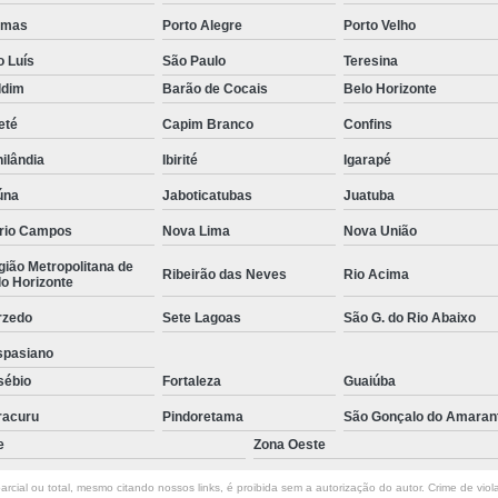
Empresa de Rastreamento de Veícul
lmas
Porto Alegre
Porto Velho
Empresa de Rastreamen
o Luís
São Paulo
Teresina
ldim
Barão de Cocais
Belo Horizonte
Empresa de Rastreame
eté
Capim Branco
Confins
Empresa Especializada
ilândia
Ibirité
Igarapé
Empresas de Monitoramento e Ras
úna
Jaboticatubas
Juatuba
Rastreamento de Veículos
Ra
rio Campos
Nova Lima
Nova União
Rastreamento para Carros
Detector 
ião Metropolitana de
Ribeirão das Neves
Rio Acima
Detector de Fadiga para Motorista
o Horizonte
Sensor de Fadiga e Distração
rzedo
Sete Lagoas
São G. do Rio Abaixo
spasiano
Sensor de Fadiga Vw
Sensor de
sébio
Fortaleza
Guaiúba
Camera Gravadora Veicula
racuru
Pindoretama
São Gonçalo do Amaran
Cameras para Veiculos com Grava
e
Zona Oeste
Gravador de Video Veicular
Gravado
rcial ou total, mesmo citando nossos links, é proibida sem a autorização do autor. Crime de viol