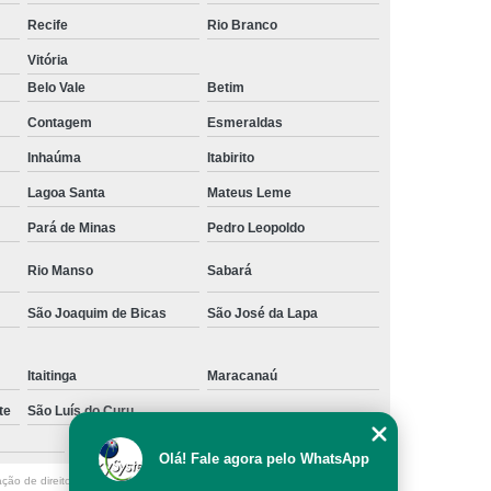
os
Empresa de Rastreamento Veicular
Recife
Rio Branco
to Veicular Belo Horizonte
Vitória
Belo Vale
Betim
nto Veicular Minas Gerais
Contagem
Esmeraldas
 de Rastreamento Veicular
Inhaúma
Itabirito
treamento
Rastreamento Automotivo
Lagoa Santa
Mateus Leme
streamento e Monitoramento Veicular
Pará de Minas
Pedro Leopoldo
de Fadiga
Detector de Fadiga do Motorista
Rio Manso
Sabará
Sensor Anti Fadiga
Sensor de Fadiga
Sensor de Fadiga para Caminhões
São Joaquim de Bicas
São José da Lapa
 Sono para Motorista
Sensor Fadiga
Itaitinga
Maracanaú
r
Camera Veicular Gravador
te
São Luís do Curu
dor
Gravador de Imagens Veiculares
Zona Sul
Olá! Fale agora pelo WhatsApp
r Digital Veicular
Gravador Dvr Veicular
ação de direito autoral – artigo 184 do Código Penal –
Lei 9610/98 - Lei de