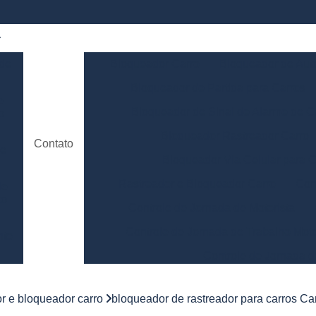
 de
Bloqueador Carro
Bloqueador de Aut
Bloqueador de Partida para Carros
e
Bloqueador de Sinal de Alarme de C
o
Bloqueador Rastreador Carro
Contato
de
Bloqueador Via Celular para C
Rastreador e Bloqueador Carro
Con
de
to
Controle de Jornada de Motorista
Controle de Jornada de Trabalho Moto
nto
Controle de Jornada d
e
Controle de Jornada do Motorista Minas 
or e bloqueador carro
bloqueador de rastreador para carros C
Controle de Jornada Motorista
Co
e