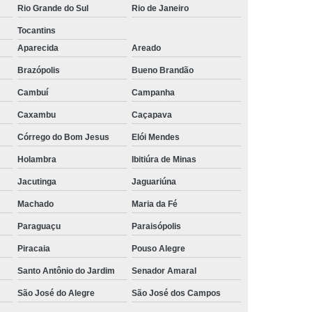
Rio Grande do Sul
Rio de Janeiro
rais
Rastreador Gps para Caminhão
Tocantins
streador para Caminhão Via Satélite
Aparecida
Areado
Rastreador Via Satélite para Caminhão
Brazópolis
Bueno Brandão
Sistema de Rastreamento de Caminhões
Cambuí
Campanha
resa Especializada em Rastreador de Carro
Caxambu
Caçapava
e Carro
Rastreador de Carro Belo Horizonte
Córrego do Bom Jesus
Elói Mendes
Holambra
Ibitiúra de Minas
ais
Rastreador Gps para Carros
Jacutinga
Jaguariúna
Rastreador Veicular para Carro
Machado
Maria da Fé
Empresa
Rastreador Veicular para Frota
Paraguaçu
Paraisópolis
treador para Carros
Rastreador de Carros
Piracaia
Pouso Alegre
or em Carro
Rastreador Gps Carro
Santo Antônio do Jardim
Senador Amaral
eador no Carro
Rastreador para Carro
São José do Alegre
São José dos Campos
a
Rastreador para Colocar no Carro