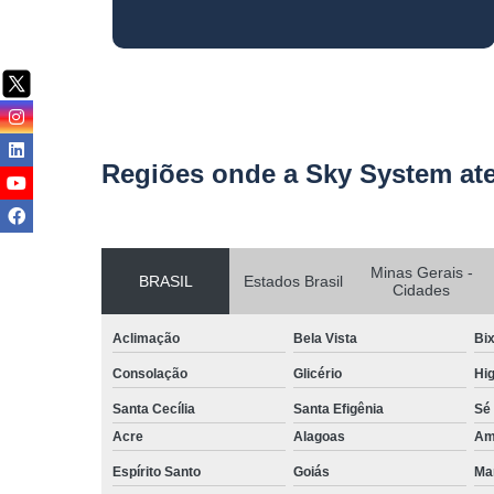
Regiões onde a Sky System at
Minas Gerais -
BRASIL
Estados Brasil
Cidades
Aclimação
Bela Vista
Bix
Consolação
Glicério
Hig
Santa Cecília
Santa Efigênia
Sé
Acre
Alagoas
Am
Espírito Santo
Goiás
Ma