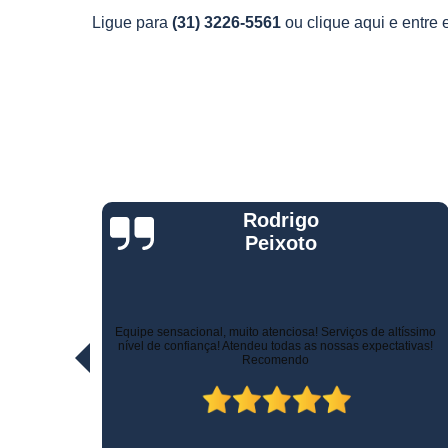
Telemetria
Ligue para
(31) 3226-5561
ou
clique aqui
e entre 
veiculare
Jorge Eduardo
Rizzotti
Quando comprei fui muito bem atendido na hora da venda e
ltíssimo
pelo suporte! Não demoraram para marcar a instalação e o
ativas!
técnico tomou todo cuidado com meu carro. Estou trocando de
veículo e vou instalar no outro! Recomendo!