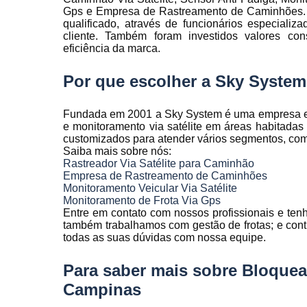
Rastreamen
Gps e Empresa de Rastreamento de Caminhões. 
de frota
qualificado, através de funcionários especial
cliente. Também foram investidos valores co
Rastreamen
eficiência da marca.
veicular
Por que escolher a Sky Syste
Sensores 
fadiga
Fundada em 2001 a Sky System é uma empresa espe
Sistema d
e monitoramento via satélite em áreas habitada
gravação
customizados para atender vários segmentos, como a
veicular
Saiba mais sobre nós:
Sistema d
Rastreador Via Satélite para Caminhão
rastreament
Empresa de Rastreamento de Caminhões
Monitoramento Veicular Via Satélite
Sistemas pa
Monitoramento de Frota Via Gps
controle d
Entre em contato com nossos profissionais e tenh
manutenção
também trabalhamos com gestão de frotas; e contro
frota
todas as suas dúvidas com nossa equipe.
Sistemas
Para saber mais sobre Bloquea
veiculare
Campinas
Telemetri