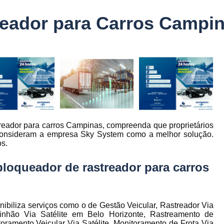
Controle Jornada de Trabalho Motorista
reador para Carros Campi
nto
Controle de Abastecimento de Combust
Controle de Abastecimento de Veícu
tos
s
Controle de Frota
Controle de Frota Be
r
Controle de Frota de Caminhõe
Controle de Manutenção de Frota de
es
s
Sistema de Fadiga
Empresa de Rast
treador para carros Campinas, compreenda que proprietários
es
Empresa de Rastreadores de Veicul
e consideram a empresa Sky System como a melhor solução.
es
os.
Empresa de Rastreamento de Moto
es
Empresa de Rastreamento por Sat
bloqueador de rastreador para carros
es
Empresa Rastreadores
Empresa Rastre
s
Gerenciamento de Frota Belo Horizon
to
nibiliza serviços como o de Gestão Veicular, Rastreador Via
Gerenciamento de Frota de Caminh
inhão Via Satélite em Belo Horizonte, Rastreamento de
oramento Veicular Via Satélite, Monitoramento de Frota Via