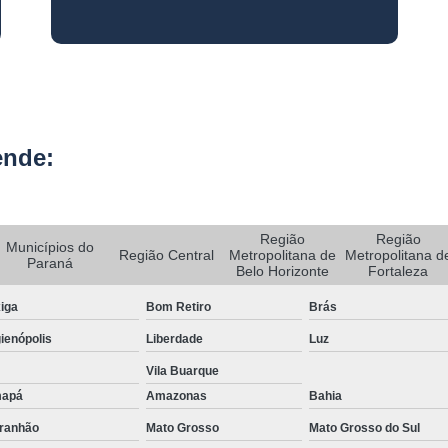
Rastreador de Carro e Moto
Rastreador de Veiculos Portatil
Rastreador Movel para Carro
Rastreador para Colocar em Car
ende:
Rastreador Portátil para Veículos
Bloqueador e Rastreador Automotiv
Gps Veicular Rastreado
Região
Região
Municípios do
Região Central
Metropolitana de
Metropolitana d
Paraná
Rastreador Automotivo Belo Horizont
Belo Horizonte
Fortaleza
Rastreador e Bloqueador Automotivo
iga
Bom Retiro
Brás
Rastreador e Bloqueador Veicula
ienópolis
Liberdade
Luz
Vila Buarque
Rastreador Gps Automotivo
apá
Amazonas
Bahia
Empresa de Rastreamento de Caminhõe
ranhão
Mato Grosso
Mato Grosso do Sul
Rastreador de Caminhão
Ras