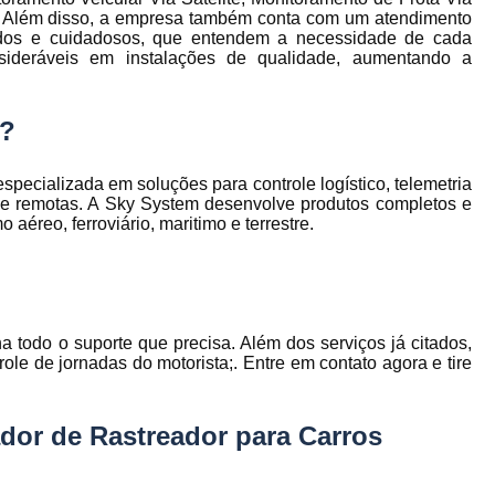
to
Gerenciamento de Frota de Empresa
Além disso, a empresa também conta com um atendimento
izados e cuidadosos, que entendem a necessidade de cada
Gerenciamento de
nsideráveis em instalações de qualidade, aumentando a
to
Gerenciamento de Frota Espe
Gerenciamento de Frota Manutenção
m?
de
Gerenciamento de Frota para Emp
cializada em soluções para controle logístico, telemetria
e
Empresa de Gestão de Frota de Veículos
s e remotas. A Sky System desenvolve produtos completos e
éreo, ferroviário, maritimo e terrestre.
Gestão de Frota
Gestão de Frota 
e
Gestão de Frota Belo Horizont
os
Gestão de Frota de Veículos P
ra
e
a todo o suporte que precisa. Além dos serviços já citados,
Gestão de Frota Minas Gerais
Gestão 
 de
le de jornadas do motorista;. Entre em contato agora e tire
Gestão de Frota de Veículos
Ges
Gestão de Frota de Veículos Minas Gerais
dor de Rastreador para Carros
s
Gestão de Veículos
Gestão de Veículos
a