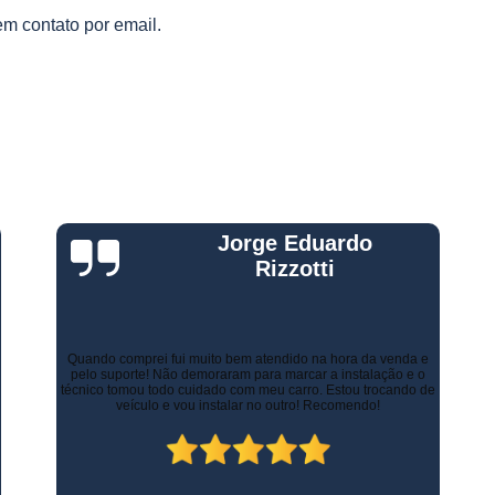
Gestão Frota de Veículos
Gest
s
em contato por email.
s
Gestão Veicular de Frotas
Câmera 
Empresa de Monitoramento de Fr
Monitoramento de Caminhões po
Monitoramento de Frota Belo Horizont
Monitoramento de Frota Telemetr
Monitoramento de Horímetro
Mo
Gustavo Leone
Rastreamento e Monitoramento d
Monitoramento de Veículos
Mon
Monitoramento Gps Veicu
Há alguns anos a empresa de minha esposa necessitava de
controlar as entregas tanto urbanas como no Estado de Minas
Gerais. Contratamos os serviços de rastreamento e logística.
Monitoramento Veicular Belo Horizont
Inicialmente já economizamos com os custos com seguros.
Atualmente, contamos com diversos recursos que tornam as
Monitoramento Veicular em Tempo Re
entregas mais rápidas, ágeis e seguras.
Monitoramento Veicular por Câmeras
Monitoramento Veicular Via Satéli