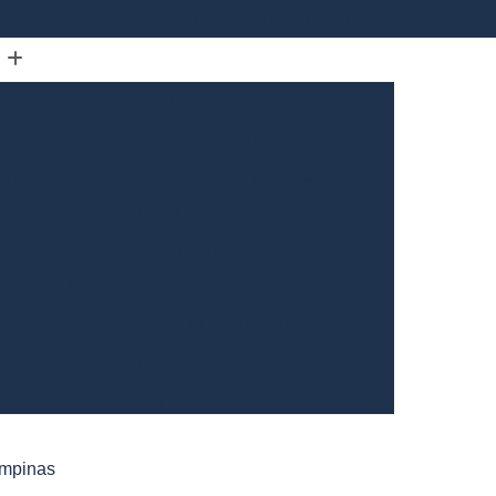
(31) 3226-5561
(31) 98910-3333
omóvel
Bloqueador de Carros Via Satelite
Bloqueador de Rastreador para Carros
arro
Bloqueador de Sinal para Carros
Bloqueador Veicular Rastreador
arros
Bloqueadores para Carro
trole da Jornada de Motorista de Caminhão
Controle de Jornada de Motorista Externo
rista
Controle de Jornada do Motorista
o Motorista Belo Horizonte
Gerais
Controle de Jornada dos Motoristas
ampinas
ntrole de Jornada Motorista de Caminhão