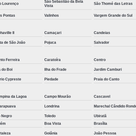
São Sebastião da Bela
o Lourenço
São Thomé das Letras
Vista
Rastreador por Satelite para Carros
ês Pontas
Valinhos
Vargem Grande do Sul
Empresa Especializada em Rastreamento 
Rastreamento de Carro G
haville II
Camaçari
Candeias
Rastreamento de Carros Belo Horizont
ta de São João
Pojuca
Salvador
Rastreamento de Carros e Caminhões Via
Rastreamento de Carros por Satélite
to Ferreira
Caratoíra
Centro
Rastreamento para Carros e Camin
a do Boi
Ilha do Frade
Jardim Camburi
Monitoramento e Rastreamento de Frotas 
rio Cypreste
Piedade
Praia do Canto
Rastreamento de Frota Via Sa
mpina da Lagoa
Campo Mourão
Cascavel
Rastreamento de Frotas Belo Horizonte
arapuava
Londrina
Marechal Cândido Rond
Rastreamento de Frotas Minas Gera
o Negro
Toledo
Ubiratã
Rastreamento e Monitoramento d
lém
Boa Vista
Brasília
Rastreamento Veicular Frotas
taleza
Goiânia
João Pessoa