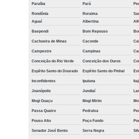
Paraíba
Pará
Pe
Rondônia
Roraima
San
Aguaí
Albertina
Al
Baependi
Bom Repouso
Bo
Cachoeira de Minas
Caconde
Ca
Campestre
Campinas
Ca
Conceição do Rio Verde
Conceição dos Ouros
Co
Espírito Santo do Dourado
Espírito Santo do Pinhal
Est
Inconfidentes
Ipuiuna
Ita
Joanópolis
Jundiaí
La
Mogi Guaçu
Mogi Mirim
Mo
Passa Quatro
Pedralva
Pe
Pouso Alto
Poço Fundo
Po
Senador José Bento
Serra Negra
Sil