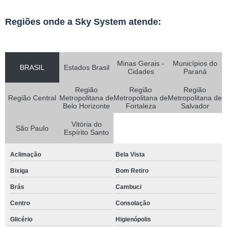
Regiões onde a Sky System atende:
Minas Gerais -
Municípios do
BRASIL
Estados Brasil
Cidades
Paraná
Região
Região
Região
Região Central
Metropolitana de
Metropolitana de
Metropolitana de
Belo Horizonte
Fortaleza
Salvador
Vitória do
São Paulo
Espírito Santo
Aclimação
Bela Vista
Bixiga
Bom Retiro
Brás
Cambuci
Centro
Consolação
Glicério
Higienópolis