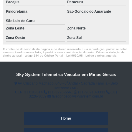
Pacajus
Paracuru
Pindoretama
São Gonçalo do Amarante
São Luís do Curu
Zona Leste
Zona Norte
Zona Oeste
Zona Sul
O conteúdo do texto desta página é de direito reservado. Sua reprodução, parcial ou total,
mesmo citando nossos links, é proibida sem a autorização do autor. Crime de violação de
direito autoral – artigo 184 do Código Penal –
Lei 9610/98 - Lei de direitos autorais
.
Sky System Telemetria Veicular em Minas Gerais
Av. Cristiano Machado, 640 - 6⁰ Andar - Sagrada Família - Belo
Horizonte / MG.
CEP: 31.030-514
(31) 3226-5561
(31) 98910-3333
(31)
3226-3059
faleconosco@skysystem.com.br
Home