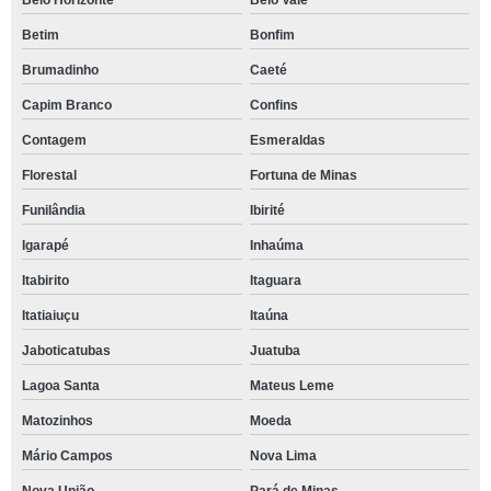
Belo Horizonte
Belo Vale
Betim
Bonfim
Brumadinho
Caeté
Capim Branco
Confins
Contagem
Esmeraldas
Florestal
Fortuna de Minas
Funilândia
Ibirité
Igarapé
Inhaúma
Itabirito
Itaguara
Itatiaiuçu
Itaúna
Jaboticatubas
Juatuba
Lagoa Santa
Mateus Leme
Matozinhos
Moeda
Mário Campos
Nova Lima