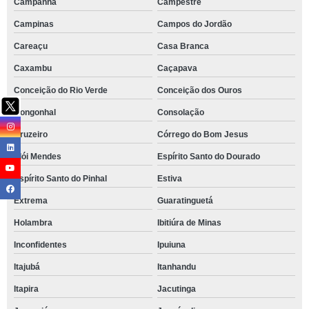
Campanha
Campestre
Campinas
Campos do Jordão
Careaçu
Casa Branca
Caxambu
Caçapava
Conceição do Rio Verde
Conceição dos Ouros
Congonhal
Consolação
Cruzeiro
Córrego do Bom Jesus
Elói Mendes
Espírito Santo do Dourado
Espírito Santo do Pinhal
Estiva
Extrema
Guaratinguetá
Holambra
Ibitiúra de Minas
Inconfidentes
Ipuiuna
Itajubá
Itanhandu
Itapira
Jacutinga