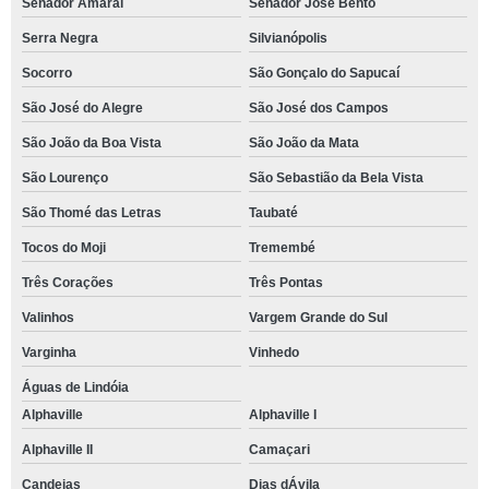
Senador Amaral
Senador José Bento
Serra Negra
Silvianópolis
Socorro
São Gonçalo do Sapucaí
São José do Alegre
São José dos Campos
São João da Boa Vista
São João da Mata
São Lourenço
São Sebastião da Bela Vista
São Thomé das Letras
Taubaté
Tocos do Moji
Tremembé
Três Corações
Três Pontas
Valinhos
Vargem Grande do Sul
Varginha
Vinhedo
Águas de Lindóia
Alphaville
Alphaville I
Alphaville II
Camaçari
Candeias
Dias dÁvila