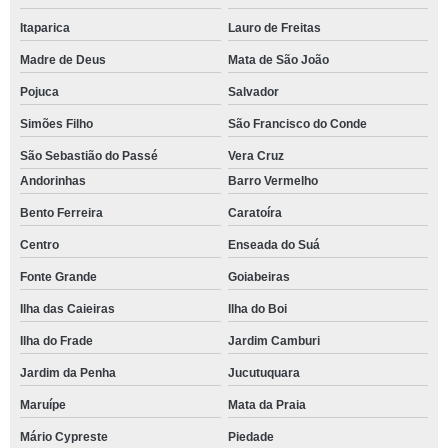
Itaparica
Lauro de Freitas
Madre de Deus
Mata de São João
Pojuca
Salvador
Simões Filho
São Francisco do Conde
São Sebastião do Passé
Vera Cruz
Andorinhas
Barro Vermelho
Bento Ferreira
Caratoíra
Centro
Enseada do Suá
Fonte Grande
Goiabeiras
Ilha das Caieiras
Ilha do Boi
Ilha do Frade
Jardim Camburi
Jardim da Penha
Jucutuquara
Maruípe
Mata da Praia
Mário Cypreste
Piedade