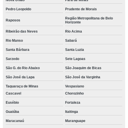
Nova União
Pará de Minas
Pedro Leopoldo
Prudente de Morais
Região Metropolitana de Belo
Raposos
Horizonte
Ribeirão das Neves
Rio Acima
Rio Manso
Sabará
Santa Bárbara
Santa Luzia
Sarzedo
Sete Lagoas
São G. do Rio Abaixo
São Joaquim de Bicas
São José da Lapa
São José da Varginha
Taquaraçu de Minas
Vespasiano
Cascavel
Chorozinho
Eusébio
Fortaleza
Guaiúba
Itaitinga
Maracanaú
Maranguape