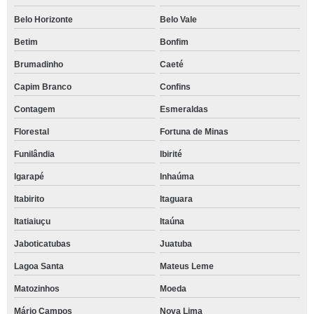
Belo Horizonte
Belo Vale
Betim
Bonfim
Brumadinho
Caeté
Capim Branco
Confins
Contagem
Esmeraldas
Florestal
Fortuna de Minas
Funilândia
Ibirité
Igarapé
Inhaúma
Itabirito
Itaguara
Itatiaiuçu
Itaúna
Jaboticatubas
Juatuba
Lagoa Santa
Mateus Leme
Matozinhos
Moeda
Mário Campos
Nova Lima