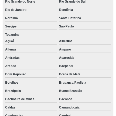
Rio Grande do Norte
Rio Grande do Sul
Rio de Janeiro
Rondônia
Roraima
Santa Catarina
Sergipe
São Paulo
Tocantins
Aguaí
Albertina
Alfenas
Amparo
Andradas
Aparecida
Areado
Baependi
Bom Repouso
Borda da Mata
Botelhos
Bragança Paulista
Brazópolis
Bueno Brandão
Cachoeira de Minas
Caconde
Caldas
Camanducaia
Cambuquira
Cambuí