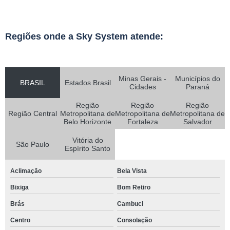
Regiões onde a Sky System atende:
Minas Gerais -
Municípios do
BRASIL
Estados Brasil
Cidades
Paraná
Região
Região
Região
Região Central
Metropolitana de
Metropolitana de
Metropolitana de
Belo Horizonte
Fortaleza
Salvador
Vitória do
São Paulo
Espírito Santo
Aclimação
Bela Vista
Bixiga
Bom Retiro
Brás
Cambuci
Centro
Consolação