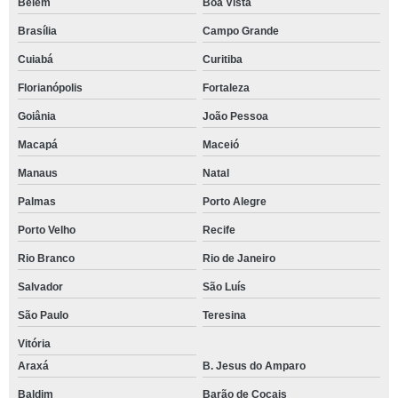
Belém
Boa Vista
Brasília
Campo Grande
Cuiabá
Curitiba
Florianópolis
Fortaleza
Goiânia
João Pessoa
Macapá
Maceió
Manaus
Natal
Palmas
Porto Alegre
Porto Velho
Recife
Rio Branco
Rio de Janeiro
Salvador
São Luís
São Paulo
Teresina
Vitória
Araxá
B. Jesus do Amparo
Baldim
Barão de Cocais