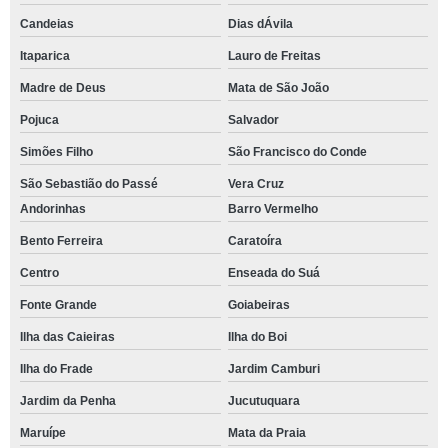
Candeias
Dias dÁvila
Itaparica
Lauro de Freitas
Madre de Deus
Mata de São João
Pojuca
Salvador
Simões Filho
São Francisco do Conde
São Sebastião do Passé
Vera Cruz
Andorinhas
Barro Vermelho
Bento Ferreira
Caratoíra
Centro
Enseada do Suá
Fonte Grande
Goiabeiras
Ilha das Caieiras
Ilha do Boi
Ilha do Frade
Jardim Camburi
Jardim da Penha
Jucutuquara
Maruípe
Mata da Praia