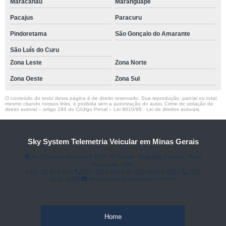
Maracanaú
Maranguape
Pacajus
Paracuru
Pindoretama
São Gonçalo do Amarante
São Luís do Curu
Zona Leste
Zona Norte
Zona Oeste
Zona Sul
O conteúdo do texto desta página é de direito reservado. Sua reprodução, parcial ou total,
mesmo citando nossos links, é proibida sem a autorização do autor. Crime de violação de
direito autoral – artigo 184 do Código Penal –
Lei 9610/98 - Lei de direitos autorais
.
Sky System Telemetria Veicular em Minas Gerais
Av. Cristiano Machado, 640 - 6⁰ Andar - Sagrada Família - Belo
Horizonte / MG.
CEP: 31.030-514
(31) 3226-5561
(31) 98910-3333
(31)
3226-3059
faleconosco@skysystem.com.br
Home