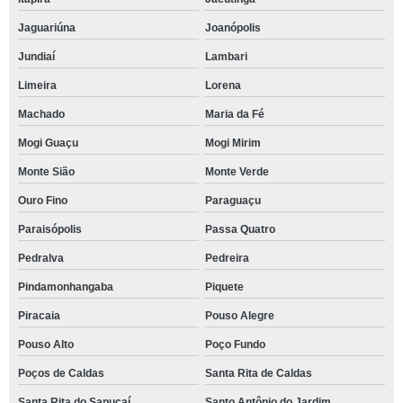
Jaguariúna
Joanópolis
Jundiaí
Lambari
Limeira
Lorena
Machado
Maria da Fé
Mogi Guaçu
Mogi Mirim
Monte Sião
Monte Verde
Ouro Fino
Paraguaçu
Paraisópolis
Passa Quatro
Pedralva
Pedreira
Pindamonhangaba
Piquete
Piracaia
Pouso Alegre
Pouso Alto
Poço Fundo
Poços de Caldas
Santa Rita de Caldas
Santa Rita do Sapucaí
Santo Antônio do Jardim