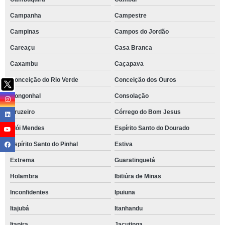
Campanha
Campestre
Campinas
Campos do Jordão
Careaçu
Casa Branca
Caxambu
Caçapava
Conceição do Rio Verde
Conceição dos Ouros
Congonhal
Consolação
Cruzeiro
Córrego do Bom Jesus
Elói Mendes
Espírito Santo do Dourado
Espírito Santo do Pinhal
Estiva
Extrema
Guaratinguetá
Holambra
Ibitiúra de Minas
Inconfidentes
Ipuiuna
Itajubá
Itanhandu
Itapira
Jacutinga