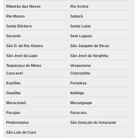
Ribeirão das Neves
Rio Acima
Rio Manso
Sabará
Santa Bárbara
Santa Luzia
Sarzedo
Sete Lagoas
São G. do Rio Abaixo
São Joaquim de Bicas
São José da Lapa
São José da Varginha
Taquaraçu de Minas
Vespasiano
Cascavel
Chorozinho
Eusébio
Fortaleza
Guaiúba
Itaitinga
Maracanaú
Maranguape
Pacajus
Paracuru
Pindoretama
São Gonçalo do Amarante
São Luís do Curu