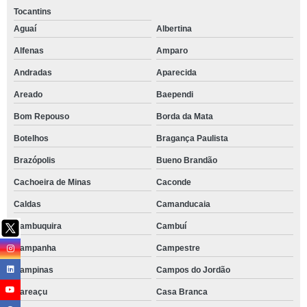
Tocantins
Aguaí
Albertina
Alfenas
Amparo
Andradas
Aparecida
Areado
Baependi
Bom Repouso
Borda da Mata
Botelhos
Bragança Paulista
Brazópolis
Bueno Brandão
Cachoeira de Minas
Caconde
Caldas
Camanducaia
Cambuquira
Cambuí
Campanha
Campestre
Campinas
Campos do Jordão
Careaçu
Casa Branca