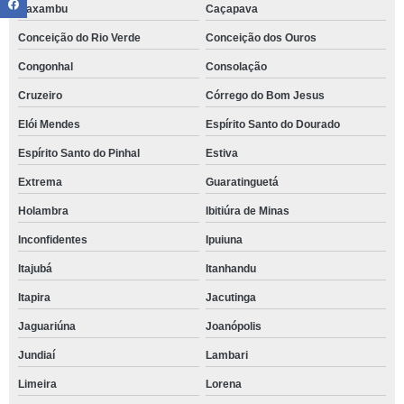
Caxambu
Caçapava
Conceição do Rio Verde
Conceição dos Ouros
Congonhal
Consolação
Cruzeiro
Córrego do Bom Jesus
Elói Mendes
Espírito Santo do Dourado
Espírito Santo do Pinhal
Estiva
Extrema
Guaratinguetá
Holambra
Ibitiúra de Minas
Inconfidentes
Ipuiuna
Itajubá
Itanhandu
Itapira
Jacutinga
Jaguariúna
Joanópolis
Jundiaí
Lambari
Limeira
Lorena