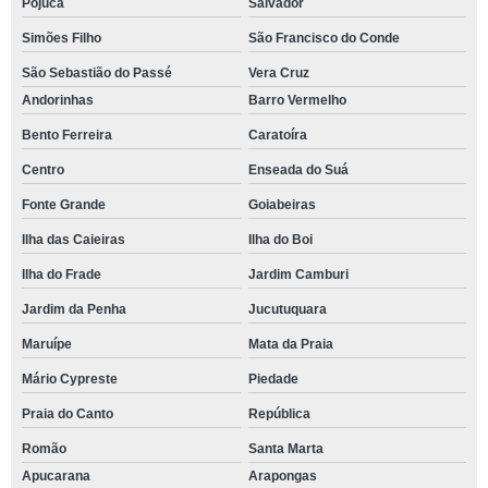
Pojuca
Salvador
Simões Filho
São Francisco do Conde
São Sebastião do Passé
Vera Cruz
Andorinhas
Barro Vermelho
Bento Ferreira
Caratoíra
Centro
Enseada do Suá
Fonte Grande
Goiabeiras
Ilha das Caieiras
Ilha do Boi
Ilha do Frade
Jardim Camburi
Jardim da Penha
Jucutuquara
Maruípe
Mata da Praia
Mário Cypreste
Piedade
Praia do Canto
República
Romão
Santa Marta
Apucarana
Arapongas