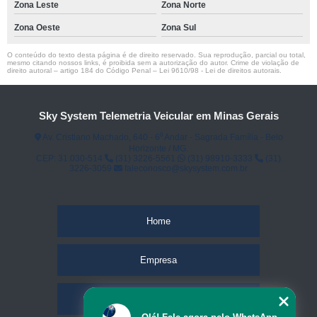
Zona Leste
Zona Norte
Zona Oeste
Zona Sul
O conteúdo do texto desta página é de direito reservado. Sua reprodução, parcial ou total,
mesmo citando nossos links, é proibida sem a autorização do autor. Crime de violação de
direito autoral – artigo 184 do Código Penal –
Lei 9610/98 - Lei de direitos autorais
.
Sky System Telemetria Veicular em Minas Gerais
Av. Cristiano Machado, 640 - 6⁰ Andar - Sagrada Família - Belo
Horizonte / MG.
CEP: 31.030-514
(31) 3226-5561
(31) 98910-3333
(31)
3226-3059
faleconosco@skysystem.com.br
Home
Empresa
Missão