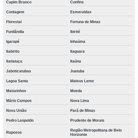
Capim Branco
Confins
Contagem
Esmeraldas
Florestal
Fortuna de Minas
Funilândia
Ibirité
Igarapé
Inhaúma
Itabirito
Itaguara
Itatiaiuçu
Itaúna
Jaboticatubas
Juatuba
Lagoa Santa
Mateus Leme
Matozinhos
Moeda
Mário Campos
Nova Lima
Nova União
Pará de Minas
Pedro Leopoldo
Prudente de Morais
Região Metropolitana de Belo
Raposos
Horizonte