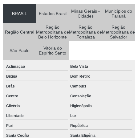
Minas Gerais -
Municípios do
BRASIL
Estados Brasil
Cidades
Paraná
Região
Região
Região
Região Central
Metropolitana de
Metropolitana de
Metropolitana de
Belo Horizonte
Fortaleza
Salvador
Vitória do
São Paulo
Espírito Santo
Aclimação
Bela Vista
Bixiga
Bom Retiro
Brás
Cambuci
Centro
Consolação
Glicério
Higienópolis
Liberdade
Luz
Pari
República
Santa Cecília
Santa Efigênia