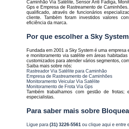
Caminhão Via Satélite, Sensor Anti Fadiga, Monit
Rastreamen
Gps e Empresa de Rastreamento de Caminhões. 
de frota
qualificado, através de funcionários especial
cliente. Também foram investidos valores co
Rastreamen
eficiência da marca.
veicular
Sensores 
Por que escolher a Sky Syste
fadiga
Sistema d
Fundada em 2001 a Sky System é uma empresa espe
gravação
e monitoramento via satélite em áreas habitada
veicular
customizados para atender vários segmentos, como a
Saiba mais sobre nós:
Sistema d
Rastreador Via Satélite para Caminhão
rastreament
Empresa de Rastreamento de Caminhões
Monitoramento Veicular Via Satélite
Sistemas pa
Monitoramento de Frota Via Gps
controle d
Também trabalhamos com gestão de frotas; e
manutenção
especialistas.
frota
Sistemas
Para saber mais sobre Bloquead
veiculare
Telemetri
Ligue para
(31) 3226-5561
ou
clique aqui
e entre 