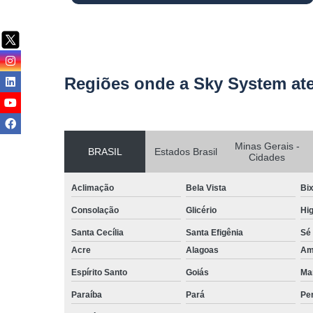
Regiões onde a Sky System at
Minas Gerais -
BRASIL
Estados Brasil
Cidades
Aclimação
Bela Vista
Bix
Consolação
Glicério
Hig
Santa Cecília
Santa Efigênia
Sé
Acre
Alagoas
Am
Espírito Santo
Goiás
Ma
Paraíba
Pará
Pe