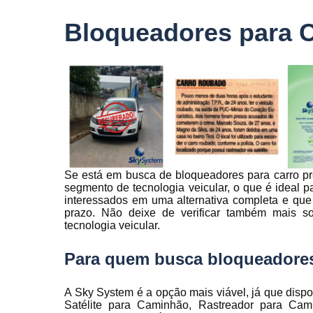
veículo
Bloqueadores para C
Monitorame
de frotas
Monitoramen
veiculare
Rastreado
carro
Rastreador
automotivo
Se está em busca de bloqueadores para carro pr
Rastreador
segmento de tecnologia veicular, o que é ideal par
de caminhõ
interessados em uma alternativa completa e que
Rastreador
prazo. Não deixe de verificar também mais 
de carros
tecnologia veicular.
Rastreador
Para quem busca bloqueadores 
para carro
Rastreamen
A Sky System é a opção mais viável, já que dispo
de carro
Satélite para Caminhão, Rastreador para Cam