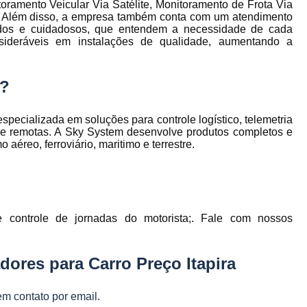
oramento Veicular Via Satélite, Monitoramento de Frota Via
to
Gerenciamento de Frota de Empresa
Além disso, a empresa também conta com um atendimento
izados e cuidadosos, que entendem a necessidade de cada
Gerenciamento de
nsideráveis em instalações de qualidade, aumentando a
to
Gerenciamento de Frota Espe
Gerenciamento de Frota Manutenção
de
m?
Gerenciamento de Frota para Emp
e
cializada em soluções para controle logístico, telemetria
Empresa de Gestão de Frota de Veículos
s e remotas. A Sky System desenvolve produtos completos e
éreo, ferroviário, maritimo e terrestre.
Gestão de Frota
Gestão de Frota 
e
Gestão de Frota Belo Horizont
os
Gestão de Frota de Veículos P
ra
e
Gestão de Frota Minas Gerais
Gestão 
 controle de jornadas do motorista;. Fale com nossos
 de
Gestão de Frota de Veículos
Ges
ores para Carro Preço Itapira
Gestão de Frota de Veículos Minas Gerais
s
Gestão de Veículos
Gestão de Veículos
a
em contato por email.