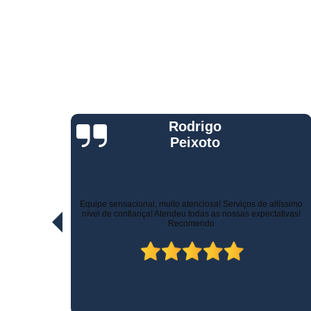
Telemetria
veiculare
Jorge Eduardo
Rizzotti
Quando comprei fui muito bem atendido na hora da venda e
ltíssimo
pelo suporte! Não demoraram para marcar a instalação e o
ativas!
técnico tomou todo cuidado com meu carro. Estou trocando de
veículo e vou instalar no outro! Recomendo!