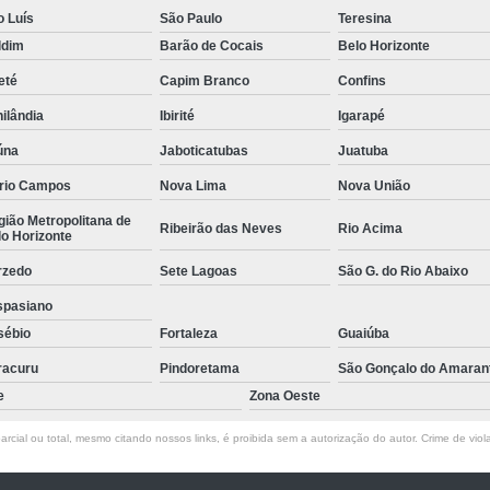
Empresa de Rastreamento de Veícul
o Luís
São Paulo
Teresina
ldim
Barão de Cocais
Belo Horizonte
Empresa de Rastreamen
eté
Capim Branco
Confins
Empresa de Rastreame
ilândia
Ibirité
Igarapé
Empresa Especializada
úna
Jaboticatubas
Juatuba
Empresas de Monitoramento e Ras
rio Campos
Nova Lima
Nova União
Rastreamento de Veículos
Ra
ião Metropolitana de
Ribeirão das Neves
Rio Acima
o Horizonte
Rastreamento para Carros
Detector 
rzedo
Sete Lagoas
São G. do Rio Abaixo
Detector de Fadiga para Motorista
spasiano
Sensor de Fadiga e Distração
sébio
Fortaleza
Guaiúba
Sensor de Fadiga Vw
Sensor de
racuru
Pindoretama
São Gonçalo do Amaran
Camera Gravadora Veicula
e
Zona Oeste
Cameras para Veiculos com Grava
rcial ou total, mesmo citando nossos links, é proibida sem a autorização do autor. Crime de viol
Gravador de Video Veicular
Gravado