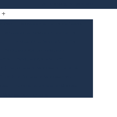
(31) 3226-5561
(31) 98910-3333
omóvel
Bloqueador de Carros Via Satelite
Bloqueador de Rastreador para Carros
arro
Bloqueador de Sinal para Carros
Bloqueador Veicular Rastreador
arros
Bloqueadores para Carro
trole da Jornada de Motorista de Caminhão
Controle de Jornada de Motorista Externo
rista
Controle de Jornada do Motorista
o Motorista Belo Horizonte
Gerais
Controle de Jornada dos Motoristas
ntrole de Jornada Motorista de Caminhão