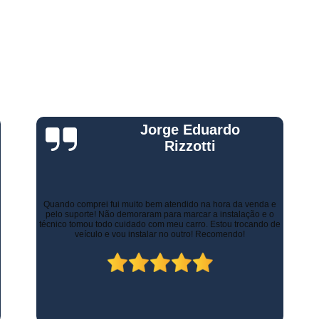
Gestão Frota de Veículos
Gest
s
s
Gestão Veicular de Frotas
Câmera 
Empresa de Monitoramento de Fr
Monitoramento de Caminhões po
Monitoramento de Frota Belo Horizont
Monitoramento de Frota Telemetr
Gustavo Leone
Monitoramento de Horímetro
Mo
Rastreamento e Monitoramento d
Há alguns anos a empresa de minha esposa necessitava de
Monitoramento de Veículos
Mon
controlar as entregas tanto urbanas como no Estado de Minas
Gerais. Contratamos os serviços de rastreamento e logística.
Monitoramento Gps Veicu
Inicialmente já economizamos com os custos com seguros.
Atualmente, contamos com diversos recursos que tornam as
Monitoramento Veicular Belo Horizont
entregas mais rápidas, ágeis e seguras.
Monitoramento Veicular em Tempo Re
Monitoramento Veicular por Câmeras
Monitoramento Veicular Via Satéli