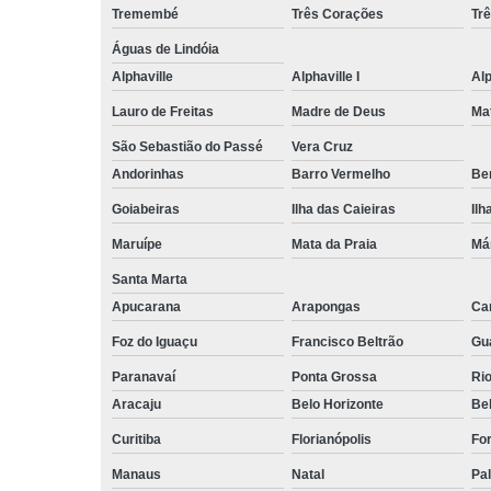
Tremembé
Três Corações
Tr
Águas de Lindóia
Alphaville
Alphaville I
Alp
Lauro de Freitas
Madre de Deus
Ma
São Sebastião do Passé
Vera Cruz
Andorinhas
Barro Vermelho
Ben
Goiabeiras
Ilha das Caieiras
Ilh
Maruípe
Mata da Praia
Má
Santa Marta
Apucarana
Arapongas
Ca
Foz do Iguaçu
Francisco Beltrão
Gu
Paranavaí
Ponta Grossa
Ri
Aracaju
Belo Horizonte
Be
Curitiba
Florianópolis
For
Manaus
Natal
Pa