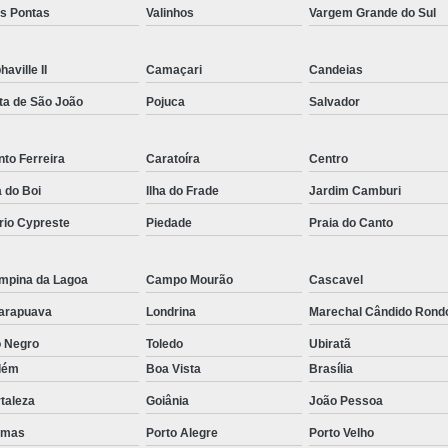
ês Pontas
Valinhos
Vargem Grande do Sul
Rastreador por Satelite para Carros
Empresa Especializada em Rastreamento 
haville II
Camaçari
Candeias
Rastreamento de Carro G
ta de São João
Pojuca
Salvador
Rastreamento de Carros Belo Horizont
Rastreamento de Carros e Caminhões Via
to Ferreira
Caratoíra
Centro
Rastreamento de Carros por Satélite
a do Boi
Ilha do Frade
Jardim Camburi
rio Cypreste
Piedade
Praia do Canto
Rastreamento para Carros e Camin
Monitoramento e Rastreamento de Frotas 
mpina da Lagoa
Campo Mourão
Cascavel
Rastreamento de Frota Via Sa
arapuava
Londrina
Marechal Cândido Rond
Rastreamento de Frotas Belo Horizonte
o Negro
Toledo
Ubiratã
Rastreamento de Frotas Minas Gera
lém
Boa Vista
Brasília
Rastreamento e Monitoramento d
taleza
Goiânia
João Pessoa
Rastreamento Veicular Frotas
lmas
Porto Alegre
Porto Velho