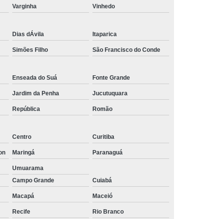
Varginha
Vinhedo
Empresa de Rastreamento de Automóveis
de Carros
Rastreamento Carros Via Satélite
Dias dÁvila
Itaparica
ps
Rastreamento de Carros
Simões Filho
São Francisco do Conde
e
Rastreamento de Carros e Caminhões
 Gps
Rastreamento de Carros Minas Gerais
Enseada do Suá
Fonte Grande
Rastreamento de Carros Via Satélite
Jardim da Penha
Jucutuquara
República
Romão
hões
Gestão de Frotas Rastreamento
de Caminhões
Rastreamento de Frota Veicular
Centro
Curitiba
télite
Rastreamento de Frotas
on
Maringá
Paranaguá
Rastreamento de Frotas com Tecnologia Gps
Umuarama
is
Rastreamento e Gestão de Frotas
Campo Grande
Cuiabá
e Frotas
Rastreamento Frota Gps
Macapá
Maceió
Empresa de Rastreamento de Carros
Recife
Rio Branco