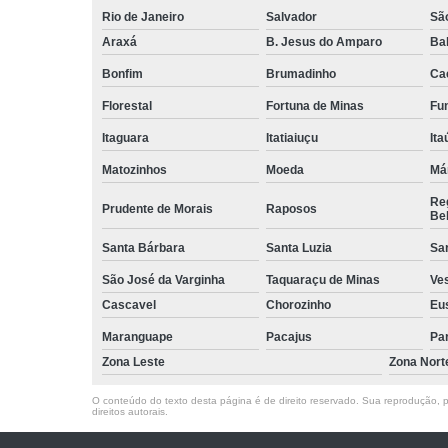
Rio de Janeiro
Salvador
Sã
Araxá
B. Jesus do Amparo
Ba
Bonfim
Brumadinho
Ca
Florestal
Fortuna de Minas
Fun
Itaguara
Itatiaiuçu
Ita
Matozinhos
Moeda
Má
Reg
Prudente de Morais
Raposos
Bel
Santa Bárbara
Santa Luzia
Sa
São José da Varginha
Taquaraçu de Minas
Ve
Cascavel
Chorozinho
Eu
Maranguape
Pacajus
Pa
Zona Leste
Zona Nort
O conteúdo do texto desta página é de direito reservado. Sua reprodução, pa
direitos autorais
.