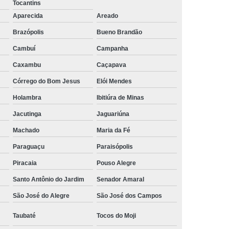
Tocantins
rais
Rastreador Gps para Caminhão
Aparecida
Areado
streador para Caminhão Via Satélite
Brazópolis
Bueno Brandão
Rastreador Via Satélite para Caminhão
Cambuí
Campanha
Caxambu
Caçapava
Sistema de Rastreamento de Caminhões
Córrego do Bom Jesus
Elói Mendes
resa Especializada em Rastreador de Carro
Holambra
Ibitiúra de Minas
e Carro
Rastreador de Carro Belo Horizonte
Jacutinga
Jaguariúna
ais
Rastreador Gps para Carros
Machado
Maria da Fé
Rastreador Veicular para Carro
Paraguaçu
Paraisópolis
Empresa
Rastreador Veicular para Frota
Piracaia
Pouso Alegre
treador para Carros
Rastreador de Carros
Santo Antônio do Jardim
Senador Amaral
or em Carro
Rastreador Gps Carro
São José do Alegre
São José dos Campos
eador no Carro
Rastreador para Carro
Taubaté
Tocos do Moji
a
Rastreador para Colocar no Carro