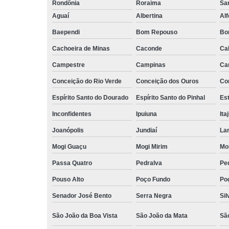
Rondônia
Roraima
San
Aguaí
Albertina
Al
Baependi
Bom Repouso
Bo
Cachoeira de Minas
Caconde
Ca
Campestre
Campinas
Ca
Conceição do Rio Verde
Conceição dos Ouros
Co
Espírito Santo do Dourado
Espírito Santo do Pinhal
Est
Inconfidentes
Ipuiuna
Ita
Joanópolis
Jundiaí
La
Mogi Guaçu
Mogi Mirim
Mo
Passa Quatro
Pedralva
Pe
Pouso Alto
Poço Fundo
Po
Senador José Bento
Serra Negra
Sil
São João da Boa Vista
São João da Mata
Sã