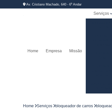
Av. Cristiano Machado, 640 - 6⁰ Andar
Serviços
Bloqueador
carros
Controle d
jornadas d
motorista
Home
Empresa
Missão
Controles 
frota
Empresas 
rastreamen
veicular
Gerenciame
de frotas
Gestão d
frotas
Home
Serviços
bloqueador de carros
bloquead
Gestão d