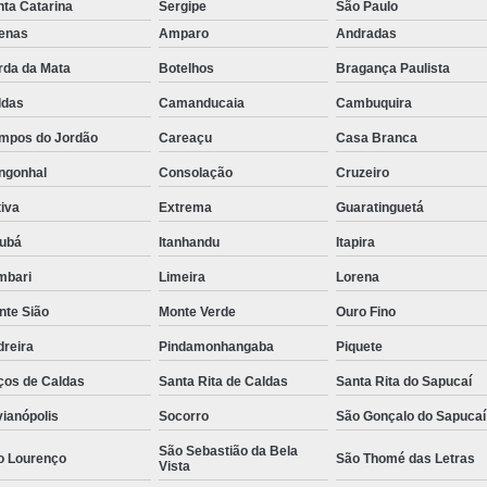
ta Catarina
Sergipe
São Paulo
Rastreador de Caminhão Minas Ge
fenas
Amparo
Andradas
Rastreador para Caminhão
Ra
rda da Mata
Botelhos
Bragança Paulista
Rastreador Satelital para Caminhões
ldas
Camanducaia
Cambuquira
mpos do Jordão
Careaçu
Casa Branca
Rastreamento de Caminhão Via Satélite
ngonhal
Consolação
Cruzeiro
Empresa de Rastreador Veicular
Emp
iva
Extrema
Guaratinguetá
Rastreador de Automóveis
Rastreador d
jubá
Itanhandu
Itapira
Rastreador de Carro Minas Ger
mbari
Limeira
Lorena
Rastreador para Carros
nte Sião
Monte Verde
Ouro Fino
Rastreador Veicular para Carros de 
dreira
Pindamonhangaba
Piquete
Rastreador Veicular Particular
Gps Ras
ços de Caldas
Santa Rita de Caldas
Santa Rita do Sapucaí
Rastreador do Carro
Rastread
vianópolis
Socorro
São Gonçalo do Sapucaí
Rastreador Gps para Carro
Rastr
São Sebastião da Bela
o Lourenço
São Thomé das Letras
Vista
Rastreador para Carros com Escut