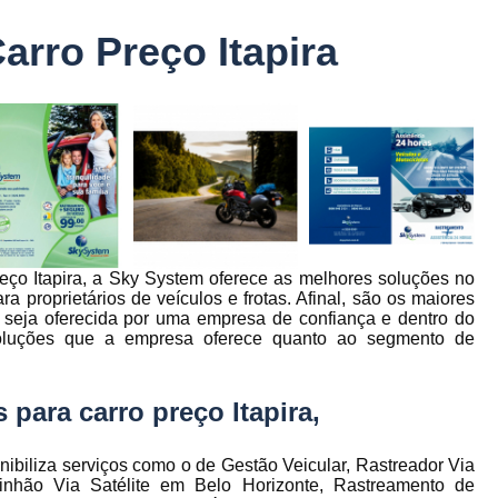
Controle Jornada de Trabalho Motorista
arro Preço Itapira
nto
Controle de Abastecimento de Combust
Controle de Abastecimento de Veícu
tos
s
Controle de Frota
Controle de Frota Be
r
Controle de Frota de Caminhõe
Controle de Manutenção de Frota de
es
s
Sistema de Fadiga
Empresa de Rast
eço Itapira, a Sky System oferece as melhores soluções no
es
Empresa de Rastreadores de Veicul
a proprietários de veículos e frotas. Afinal, são os maiores
es
 seja oferecida por uma empresa de confiança e dentro do
Empresa de Rastreamento de Moto
es
soluções que a empresa oferece quanto ao segmento de
Empresa de Rastreamento por Sat
es
Empresa Rastreadores
Empresa Rastre
para carro preço Itapira,
s
Gerenciamento de Frota Belo Horizon
to
nibiliza serviços como o de Gestão Veicular, Rastreador Via
Gerenciamento de Frota de Caminh
inhão Via Satélite em Belo Horizonte, Rastreamento de