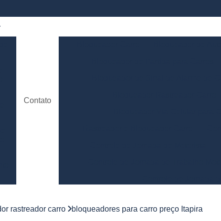
 de
Bloqueador Carro
Bloqueador de Aut
Bloqueador de Partida para Carros
e
Bloqueador de Sinal de Alarme de C
o
Bloqueador Rastreador Carro
Contato
de
Bloqueador Via Celular para C
Rastreador e Bloqueador Carro
Con
de
to
Controle de Jornada de Motorista
Controle de Jornada de Trabalho Moto
nto
Controle de Jornada d
e
Controle de Jornada do Motorista Minas 
or rastreador carro
bloqueadores para carro preço Itapira
Controle de Jornada Motorista
Co
e