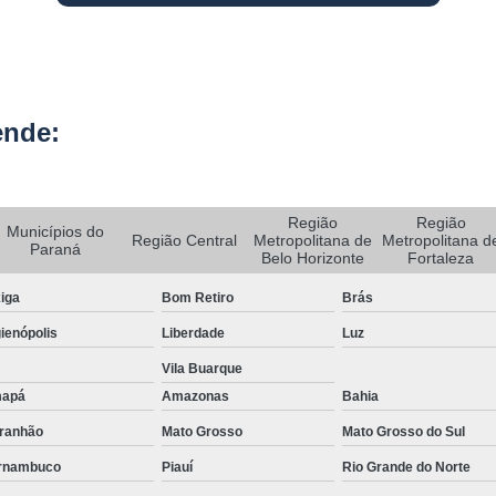
Rastreador de Carro e Moto
Rastreador de Veiculos Portatil
Rastreador Movel para Carro
ende:
Rastreador para Colocar em Car
Rastreador Portátil para Veículos
Região
Região
Bloqueador e Rastreador Automotiv
Municípios do
Região Central
Metropolitana de
Metropolitana d
Paraná
Belo Horizonte
Fortaleza
Gps Veicular Rastreado
iga
Bom Retiro
Brás
Rastreador Automotivo Belo Horizont
ienópolis
Liberdade
Luz
Rastreador e Bloqueador Automotivo
Vila Buarque
Rastreador e Bloqueador Veicula
apá
Amazonas
Bahia
Rastreador Gps Automotivo
ranhão
Mato Grosso
Mato Grosso do Sul
Empresa de Rastreamento de Caminhõe
rnambuco
Piauí
Rio Grande do Norte
Rastreador de Caminhão
Ras