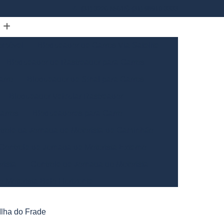
(31) 3226-5561
(31) 98910-3333
omóvel
Bloqueador de Carros Via Satelite
Bloqueador de Rastreador para Carros
arro
Bloqueador de Sinal para Carros
Bloqueador Veicular Rastreador
arros
Bloqueadores para Carro
trole da Jornada de Motorista de Caminhão
Controle de Jornada de Motorista Externo
rista
Controle de Jornada do Motorista
o Motorista Belo Horizonte
Gerais
Controle de Jornada dos Motoristas
Ilha do Frade
ntrole de Jornada Motorista de Caminhão