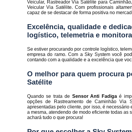
Veicular, Rastreador Via Satélite para Caminh
Rastreamen
Veicular Via Satélite. Com profissionais altam
de frota
capaz de se destacar de forma positiva no mercad
Rastreamen
veicular
Excelência, qualidade e dedica
logístico, telemetria e monitora
Sensores 
fadiga
Se estiver procurando por controle logístico, tele
Sistema d
empresa do ramo. Com a Sky System você pode 
gravação
contando com a qualidade e a excelência que vo
veicular
Sistema d
O melhor para quem procura p
rastreament
Satélite
Sistemas pa
controle d
manutenção
Quando se trata de
Sensor Anti Fadiga
é impo
frota
opções de Rastreamento de Caminhão Via S
apresentadas pelo cliente, por isso, é necessári
Sistemas
a mesma, atendendo de modo eficiente todas as sol
veiculare
achará tudo o que procura!
Telemetri
Por que escolher a Sky Syste