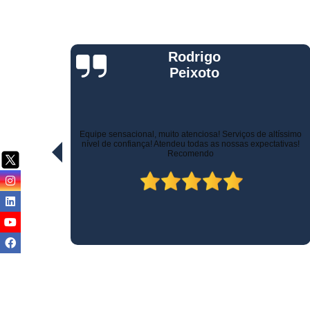
Jorge Eduardo
Rizzotti
Quando comprei fui muito bem atendido na hora da venda e
ltíssimo
pelo suporte! Não demoraram para marcar a instalação e o
ativas!
técnico tomou todo cuidado com meu carro. Estou trocando de
veículo e vou instalar no outro! Recomendo!