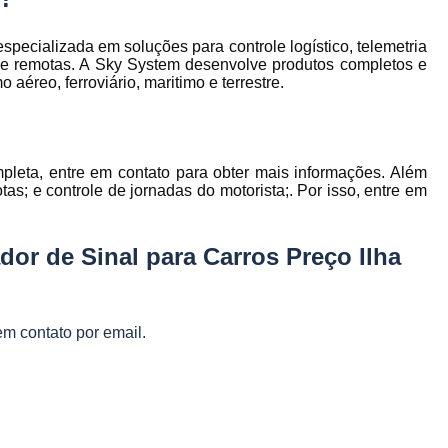
Gestão Frota de Veículos
Gest
s
s
Gestão Veicular de Frotas
Câmera 
cializada em soluções para controle logístico, telemetria
s e remotas. A Sky System desenvolve produtos completos e
Empresa de Monitoramento de Fr
éreo, ferroviário, maritimo e terrestre.
Monitoramento de Caminhões po
Monitoramento de Frota Belo Horizont
leta, entre em contato para obter mais informações. Além
Monitoramento de Frota Telemetr
as; e controle de jornadas do motorista;. Por isso, entre em
Monitoramento de Horímetro
Mo
Rastreamento e Monitoramento d
or de Sinal para Carros Preço Ilha
Monitoramento de Veículos
Mon
Monitoramento Gps Veicu
em contato por email.
Monitoramento Veicular Belo Horizont
Monitoramento Veicular em Tempo Re
Monitoramento Veicular por Câmeras
Monitoramento Veicular Via Satéli