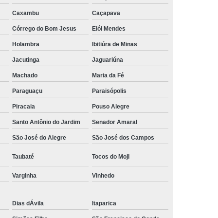
Empresa de Rastreamento de Automóveis
Caxambu
Caçapava
de Carros
Rastreamento Carros Via Satélite
Córrego do Bom Jesus
Elói Mendes
ps
Rastreamento de Carros
Holambra
Ibitiúra de Minas
e
Rastreamento de Carros e Caminhões
Jacutinga
Jaguariúna
Machado
Maria da Fé
 Gps
Rastreamento de Carros Minas Gerais
Paraguaçu
Paraisópolis
Rastreamento de Carros Via Satélite
Piracaia
Pouso Alegre
hões
Gestão de Frotas Rastreamento
Santo Antônio do Jardim
Senador Amaral
de Caminhões
Rastreamento de Frota Veicular
São José do Alegre
São José dos Campos
télite
Rastreamento de Frotas
Taubaté
Tocos do Moji
Rastreamento de Frotas com Tecnologia Gps
is
Rastreamento e Gestão de Frotas
Varginha
Vinhedo
e Frotas
Rastreamento Frota Gps
Dias dÁvila
Itaparica
Empresa de Rastreamento de Carros