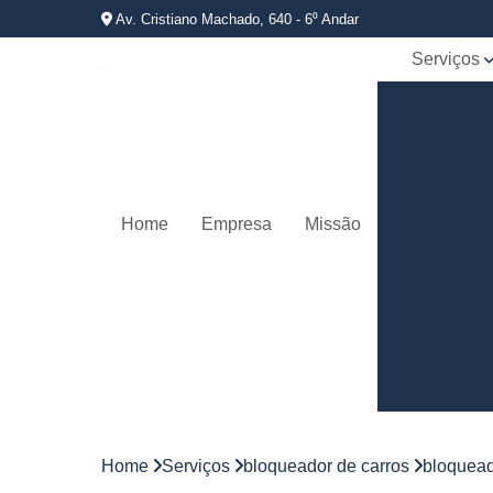
Av. Cristiano Machado, 640 - 6⁰ Andar
Serviços
Bloqueador
carros
Controle d
jornadas d
motorista
Home
Empresa
Missão
Controles 
frota
Empresas 
rastreamen
veicular
Gerenciame
de frotas
Gestão d
frotas
Home
Serviços
bloqueador de carros
bloquead
Gestão d