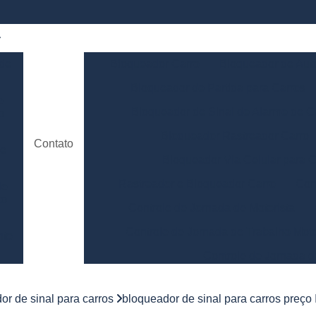
 de
Bloqueador Carro
Bloqueador de Aut
Bloqueador de Partida para Carros
e
Bloqueador de Sinal de Alarme de C
o
Bloqueador Rastreador Carro
Contato
de
Bloqueador Via Celular para C
Rastreador e Bloqueador Carro
Con
de
to
Controle de Jornada de Motorista
Controle de Jornada de Trabalho Moto
nto
Controle de Jornada d
e
Controle de Jornada do Motorista Minas 
or de sinal para carros
bloqueador de sinal para carros preço 
Controle de Jornada Motorista
Co
e