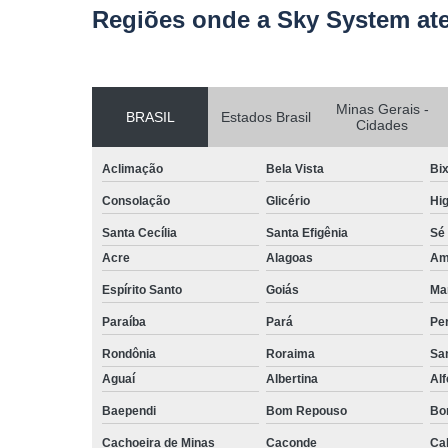
Regiões onde a Sky System at
Minas Gerais -
BRASIL
Estados Brasil
Cidades
Aclimação
Bela Vista
Bix
Consolação
Glicério
Hig
Santa Cecília
Santa Efigênia
Sé
Acre
Alagoas
Am
Espírito Santo
Goiás
Ma
Paraíba
Pará
Pe
Rondônia
Roraima
San
Aguaí
Albertina
Al
Baependi
Bom Repouso
Bo
Cachoeira de Minas
Caconde
Ca