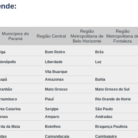
ende:
Rastreador de Caminhão Minas Ge
Rastreador para Caminhão
Ra
Rastreador Satelital para Caminhões
Região
Região
Municípios do
Região Central
Metropolitana de
Metropolitana d
Paraná
Rastreamento de Caminhão Via Satélite
Belo Horizonte
Fortaleza
Empresa de Rastreador Veicular
Emp
iga
Bom Retiro
Brás
Rastreador de Automóveis
Rastreador d
ienópolis
Liberdade
Luz
Rastreador de Carro Minas Ger
Vila Buarque
apá
Amazonas
Bahia
Rastreador para Carros
ranhão
Mato Grosso
Mato Grosso do Sul
Rastreador Veicular para Carros de 
rnambuco
Piauí
Rio Grande do Norte
Rastreador Veicular Particular
Gps Ras
ta Catarina
Sergipe
São Paulo
Rastreador do Carro
Rastread
fenas
Amparo
Andradas
Rastreador Gps para Carro
Rastr
rda da Mata
Botelhos
Bragança Paulista
Rastreador para Carros com Escut
ldas
Camanducaia
Cambuquira