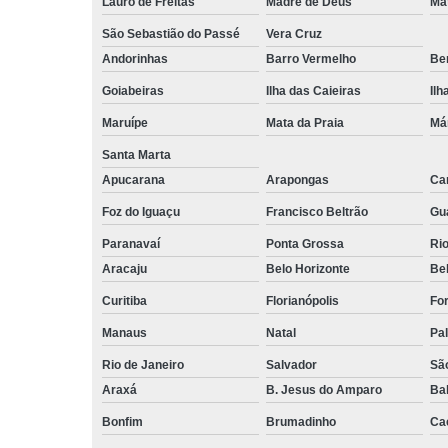
Lauro de Freitas
Madre de Deus
Ma
São Sebastião do Passé
Vera Cruz
Andorinhas
Barro Vermelho
Ben
Goiabeiras
Ilha das Caieiras
Ilh
Maruípe
Mata da Praia
Má
Santa Marta
Apucarana
Arapongas
Ca
Foz do Iguaçu
Francisco Beltrão
Gu
Paranavaí
Ponta Grossa
Ri
Aracaju
Belo Horizonte
Be
Curitiba
Florianópolis
For
Manaus
Natal
Pa
Rio de Janeiro
Salvador
Sã
Araxá
B. Jesus do Amparo
Ba
Bonfim
Brumadinho
Ca