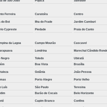
ta de São João
Pojuca
Salvador
Empresa de Rastreamento de Veícul
Empresa de Rastreamen
to Ferreira
Caratoíra
Centro
Empresa de Rastreame
a do Boi
Ilha do Frade
Jardim Camburi
Empresa Especializada
rio Cypreste
Piedade
Praia do Canto
Empresas de Monitoramento e Ras
mpina da Lagoa
Campo Mourão
Cascavel
Rastreamento de Veículos
Ra
arapuava
Londrina
Marechal Cândido Rond
Rastreamento para Carros
Detector 
o Negro
Toledo
Ubiratã
Detector de Fadiga para Motorista
lém
Boa Vista
Brasília
Sensor de Fadiga e Distração
taleza
Goiânia
João Pessoa
Sensor de Fadiga Vw
Sensor de
lmas
Porto Alegre
Porto Velho
Camera Gravadora Veicula
o Luís
São Paulo
Teresina
Cameras para Veiculos com Grava
ldim
Barão de Cocais
Belo Horizonte
Gravador de Video Veicular
Gravado
eté
Capim Branco
Confins