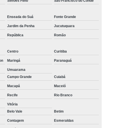
Simões Filho
São Francisco do Conde
os
Empresa de Rastreamento Veicular
to Veicular Belo Horizonte
Enseada do Suá
Fonte Grande
nto Veicular Minas Gerais
Jardim da Penha
Jucutuquara
 de Rastreamento Veicular
República
Romão
treamento
Rastreamento Automotivo
Centro
Curitiba
streamento e Monitoramento Veicular
on
Maringá
Paranaguá
de Fadiga
Detector de Fadiga do Motorista
Umuarama
Sensor Anti Fadiga
Sensor de Fadiga
Campo Grande
Cuiabá
Sensor de Fadiga para Caminhões
Macapá
Maceió
 Sono para Motorista
Sensor Fadiga
Recife
Rio Branco
r
Camera Veicular Gravador
Vitória
dor
Gravador de Imagens Veiculares
Belo Vale
Betim
r Digital Veicular
Gravador Dvr Veicular
Contagem
Esmeraldas