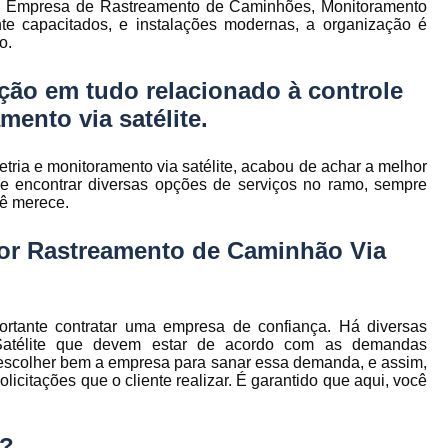
ão, Empresa de Rastreamento de Caminhões, Monitoramento
to
Gerenciamento de Frota de Empresa
ente capacitados, e instalações modernas, a organização é
o.
Gerenciamento de
to
Gerenciamento de Frota Espe
ção em tudo relacionado à controle
Gerenciamento de Frota Manutenção
mento via satélite.
de
Gerenciamento de Frota para Emp
metria e monitoramento via satélite, acabou de achar a melhor
e
Empresa de Gestão de Frota de Veículos
encontrar diversas opções de serviços no ramo, sempre
cê merece.
Gestão de Frota
Gestão de Frota 
e
or Rastreamento de Caminhão Via
Gestão de Frota Belo Horizont
os
Gestão de Frota de Veículos P
ra
e
Gestão de Frota Minas Gerais
Gestão 
 de
rtante contratar uma empresa de confiança. Há diversas
atélite que devem estar de acordo com as demandas
Gestão de Frota de Veículos
Ges
o escolher bem a empresa para sanar essa demanda, e assim,
icitações que o cliente realizar. É garantido que aqui, você
Gestão de Frota de Veículos Minas Gerais
s
Gestão de Veículos
Gestão de Veículos
a
m?