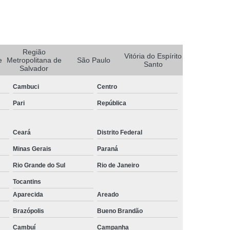
rais
Rastreador Gps para Caminhão
streador para Caminhão Via Satélite
Rastreador Via Satélite para Caminhão
Região
Vitória do Espírito
e
Metropolitana de
São Paulo
Santo
Sistema de Rastreamento de Caminhões
Salvador
resa Especializada em Rastreador de Carro
Cambuci
Centro
e Carro
Rastreador de Carro Belo Horizonte
Pari
República
ais
Rastreador Gps para Carros
Ceará
Distrito Federal
Rastreador Veicular para Carro
Minas Gerais
Paraná
Empresa
Rastreador Veicular para Frota
Rio Grande do Sul
Rio de Janeiro
treador para Carros
Rastreador de Carros
Tocantins
or em Carro
Rastreador Gps Carro
Aparecida
Areado
eador no Carro
Rastreador para Carro
Brazópolis
Bueno Brandão
a
Rastreador para Colocar no Carro
Cambuí
Campanha