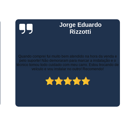
Rastreador de Carro e Moto
Rastreador de Veiculos Portatil
Gustavo Leone
Rastreador Movel para Carro
Rastreador para Colocar em Car
Rastreador Portátil para Veículos
Há alguns anos a empresa de minha esposa necessitava de
controlar as entregas tanto urbanas como no Estado de Minas
Bloqueador e Rastreador Automotiv
Gerais. Contratamos os serviços de rastreamento e logística.
Inicialmente já economizamos com os custos com seguros.
Atualmente, contamos com diversos recursos que tornam as
Gps Veicular Rastreado
entregas mais rápidas, ágeis e seguras.
Rastreador Automotivo Belo Horizont
Rastreador e Bloqueador Automotivo
Rastreador e Bloqueador Veicula
Rastreador Gps Automotivo
Empresa de Rastreamento de Caminhõe
Rastreador de Caminhão
Ras