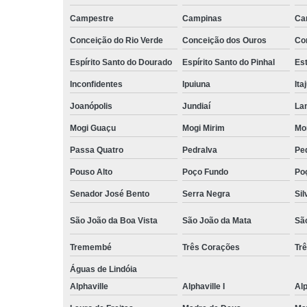
Campestre
Campinas
Ca
Conceição do Rio Verde
Conceição dos Ouros
Co
Espírito Santo do Dourado
Espírito Santo do Pinhal
Est
Inconfidentes
Ipuiuna
Ita
Joanópolis
Jundiaí
La
Mogi Guaçu
Mogi Mirim
Mo
Passa Quatro
Pedralva
Pe
Pouso Alto
Poço Fundo
Po
Senador José Bento
Serra Negra
Sil
São João da Boa Vista
São João da Mata
Sã
Tremembé
Três Corações
Tr
Águas de Lindóia
Alphaville
Alphaville I
Alp