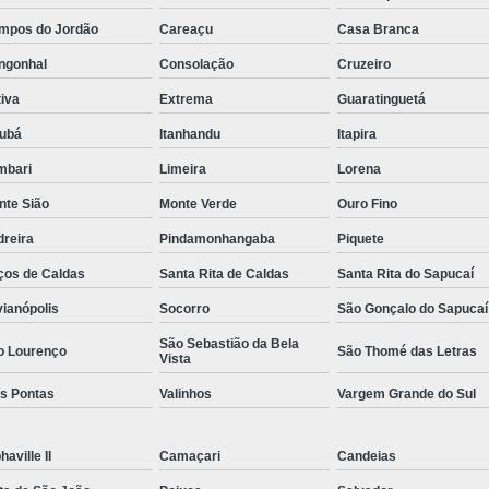
Rastreador por Satelite para Carros
mpos do Jordão
Careaçu
Casa Branca
Empresa Especializada em Rastreamento 
ngonhal
Consolação
Cruzeiro
Rastreamento de Carro G
iva
Extrema
Guaratinguetá
Rastreamento de Carros Belo Horizont
jubá
Itanhandu
Itapira
mbari
Limeira
Lorena
Rastreamento de Carros e Caminhões Via
nte Sião
Monte Verde
Ouro Fino
Rastreamento de Carros por Satélite
dreira
Pindamonhangaba
Piquete
Rastreamento para Carros e Camin
ços de Caldas
Santa Rita de Caldas
Santa Rita do Sapucaí
Monitoramento e Rastreamento de Frotas 
vianópolis
Socorro
São Gonçalo do Sapucaí
Rastreamento de Frota Via Sa
São Sebastião da Bela
o Lourenço
São Thomé das Letras
Rastreamento de Frotas Belo Horizonte
Vista
Rastreamento de Frotas Minas Gera
ês Pontas
Valinhos
Vargem Grande do Sul
Rastreamento e Monitoramento d
haville II
Camaçari
Candeias
Rastreamento Veicular Frotas