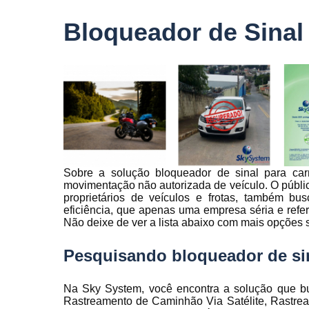
veículo
Bloqueador de Sinal 
Monitorame
de frotas
Monitoramen
veiculare
Rastreado
carro
Rastreador
automotivo
Sobre a solução bloqueador de sinal para carr
Rastreador
movimentação não autorizada de veículo. O públic
de caminhõ
proprietários de veículos e frotas, também b
Rastreador
eficiência, que apenas uma empresa séria e ref
de carros
Não deixe de ver a lista abaixo com mais opções s
Rastreador
Pesquisando bloqueador de sin
para carro
Rastreamen
Na Sky System, você encontra a solução que bu
de carro
Rastreamento de Caminhão Via Satélite, Rastrea