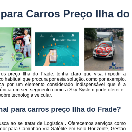
Controle Jornada de Trabalho Motorista
para Carros Preço Ilha do
nto
Controle de Abastecimento de Combust
Controle de Abastecimento de Veícu
tos
s
Controle de Frota
Controle de Frota Be
r
Controle de Frota de Caminhõe
Controle de Manutenção de Frota de
es
s
Sistema de Fadiga
Empresa de Rast
os preço Ilha do Frade, tenha claro que visa impedir a
es
Empresa de Rastreadores de Veicul
o habitual que procura por esta solução, como por exemplo,
es
usca por um elemento considerado indispensável que é a
Empresa de Rastreamento de Moto
es
erência em seu segmento como a Sky System pode oferecer.
obre tecnologia veicular.
Empresa de Rastreamento por Sat
es
Empresa Rastreadores
Empresa Rastre
al para carros preço Ilha do Frade?
s
Gerenciamento de Frota Belo Horizon
to
sca ao se tratar de Logística . Oferecemos serviços como
Gerenciamento de Frota de Caminh
dor para Caminhão Via Satélite em Belo Horizonte, Gestão