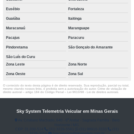
Eusébio
Fortaleza
Guaiúba
Itaitinga
Maracanaú
Maranguape
Pacajus
Paracuru
Pindoretama
São Gonçalo do Amarante
São Luís do Curu
Zona Leste
Zona Norte
Zona Oeste
Zona Sul
O conteúdo do texto desta página é de direito reservado. Sua reprodução, parcial ou total,
mesmo citando nossos links, é proibida sem a autorização do autor. Crime de violação de
direito autoral – artigo 184 do Código Penal –
Lei 9610/98 - Lei de direitos autorais
.
Sky System Telemetria Veicular em Minas Gerais
Av. Cristiano Machado, 640 - 6⁰ Andar - Sagrada Família - Belo
Horizonte / MG.
CEP: 31.030-514
(31) 3226-5561
(31) 98910-3333
(31)
3226-3059
faleconosco@skysystem.com.br