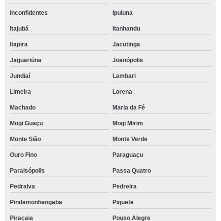
Inconfidentes
Ipuiuna
Itajubá
Itanhandu
Itapira
Jacutinga
Jaguariúna
Joanópolis
Jundiaí
Lambari
Limeira
Lorena
Machado
Maria da Fé
Mogi Guaçu
Mogi Mirim
Monte Sião
Monte Verde
Ouro Fino
Paraguaçu
Paraisópolis
Passa Quatro
Pedralva
Pedreira
Pindamonhangaba
Piquete
Piracaia
Pouso Alegre