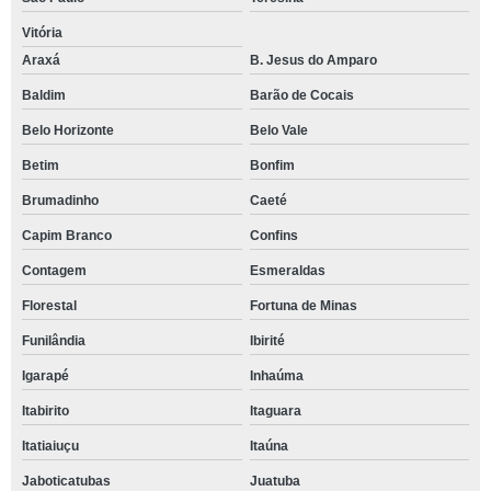
Vitória
Araxá
B. Jesus do Amparo
Baldim
Barão de Cocais
Belo Horizonte
Belo Vale
Betim
Bonfim
Brumadinho
Caeté
Capim Branco
Confins
Contagem
Esmeraldas
Florestal
Fortuna de Minas
Funilândia
Ibirité
Igarapé
Inhaúma
Itabirito
Itaguara
Itatiaiuçu
Itaúna
Jaboticatubas
Juatuba