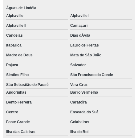
Águas de Lindóia
Alphaville
Alphaville I
Alphaville II
Camaçari
Candeias
Dias dÁvila
Itaparica
Lauro de Freitas
Madre de Deus
Mata de São João
Pojuca
Salvador
Simões Filho
São Francisco do Conde
São Sebastião do Passé
Vera Cruz
Andorinhas
Barro Vermelho
Bento Ferreira
Caratoíra
Centro
Enseada do Suá
Fonte Grande
Goiabeiras
Ilha das Caieiras
Ilha do Boi