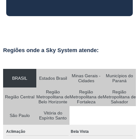
Regiões onde a Sky System atende:
Minas Gerais -
Municípios do
BRASIL
Estados Brasil
Cidades
Paraná
Região
Região
Região
Região Central
Metropolitana de
Metropolitana de
Metropolitana de
Belo Horizonte
Fortaleza
Salvador
Vitória do
São Paulo
Espírito Santo
Aclimação
Bela Vista