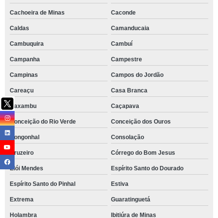
Cachoeira de Minas
Caconde
Caldas
Camanducaia
Cambuquira
Cambuí
Campanha
Campestre
Campinas
Campos do Jordão
Careaçu
Casa Branca
Caxambu
Caçapava
Conceição do Rio Verde
Conceição dos Ouros
Congonhal
Consolação
Cruzeiro
Córrego do Bom Jesus
Elói Mendes
Espírito Santo do Dourado
Espírito Santo do Pinhal
Estiva
Extrema
Guaratinguetá
Holambra
Ibitiúra de Minas