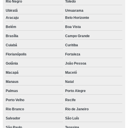
Rio Negro
Toledo
Ubiratã
Umuarama
Aracaju
Belo Horizonte
Belém
Boa Vista
Brasília
Campo Grande
Cuiabá
Curitiba
Florianópolis
Fortaleza
Goiânia
João Pessoa
Macapá
Maceió
Manaus
Natal
Palmas
Porto Alegre
Porto Velho
Recife
Rio Branco
Rio de Janeiro
Salvador
São Luís
São Paulo
Teresina