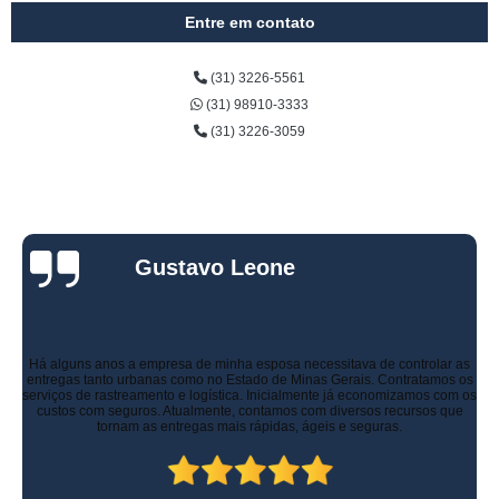
Entre em contato
(31) 3226-5561
(31) 98910-3333
(31) 3226-3059
Gustavo Leone
Há alguns anos a empresa de minha esposa necessitava de controlar as
entregas tanto urbanas como no Estado de Minas Gerais. Contratamos os
serviços de rastreamento e logística. Inicialmente já economizamos com os
custos com seguros. Atualmente, contamos com diversos recursos que
tornam as entregas mais rápidas, ágeis e seguras.