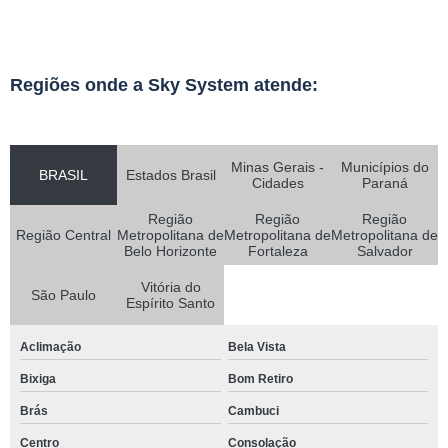
Regiões onde a Sky System atende:
Minas Gerais -
Municípios do
BRASIL
Estados Brasil
Cidades
Paraná
Região
Região
Região
Região Central
Metropolitana de
Metropolitana de
Metropolitana de
Belo Horizonte
Fortaleza
Salvador
Vitória do
São Paulo
Espírito Santo
Aclimação
Bela Vista
Bixiga
Bom Retiro
Brás
Cambuci
Centro
Consolação