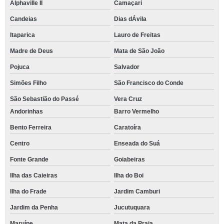
Alphaville II
Camaçari
Candeias
Dias dÁvila
Itaparica
Lauro de Freitas
Madre de Deus
Mata de São João
Pojuca
Salvador
Simões Filho
São Francisco do Conde
São Sebastião do Passé
Vera Cruz
Andorinhas
Barro Vermelho
Bento Ferreira
Caratoíra
Centro
Enseada do Suá
Fonte Grande
Goiabeiras
Ilha das Caieiras
Ilha do Boi
Ilha do Frade
Jardim Camburi
Jardim da Penha
Jucutuquara
Maruípe
Mata da Praia