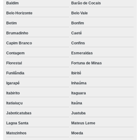
Baldim
Barão de Cocais
Belo Horizonte
Belo Vale
Betim
Bonfim
Brumadinho
Caeté
Capim Branco
Confins
Contagem
Esmeraldas
Florestal
Fortuna de Minas
Funilândia
Ibirité
Igarapé
Inhaúma
Itabirito
Itaguara
Itatiaiuçu
Itaúna
Jaboticatubas
Juatuba
Lagoa Santa
Mateus Leme
Matozinhos
Moeda