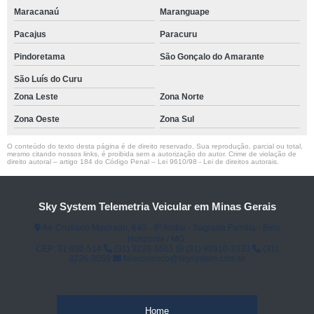
Maracanaú
Maranguape
Pacajus
Paracuru
Pindoretama
São Gonçalo do Amarante
São Luís do Curu
Zona Leste
Zona Norte
Zona Oeste
Zona Sul
O conteúdo do texto desta página é de direito reservado. Sua reprodução, parcial ou total,
mesmo citando nossos links, é proibida sem a autorização do autor. Crime de violação de
direito autoral – artigo 184 do Código Penal –
Lei 9610/98 - Lei de direitos autorais
.
Sky System Telemetria Veicular em Minas Gerais
Av. Cristiano Machado, 640 - 6⁰ Andar - Sagrada Família - Belo
Horizonte / MG.
CEP: 31.030-514
(31) 3226-5561
(31) 98910-3333
(31)
3226-3059
faleconosco@skysystem.com.br
Home