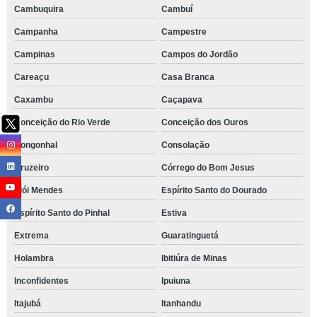
Cambuquira
Cambuí
Campanha
Campestre
Campinas
Campos do Jordão
Careaçu
Casa Branca
Caxambu
Caçapava
Conceição do Rio Verde
Conceição dos Ouros
Congonhal
Consolação
Cruzeiro
Córrego do Bom Jesus
Elói Mendes
Espírito Santo do Dourado
Espírito Santo do Pinhal
Estiva
Extrema
Guaratinguetá
Holambra
Ibitiúra de Minas
Inconfidentes
Ipuiuna
Itajubá
Itanhandu