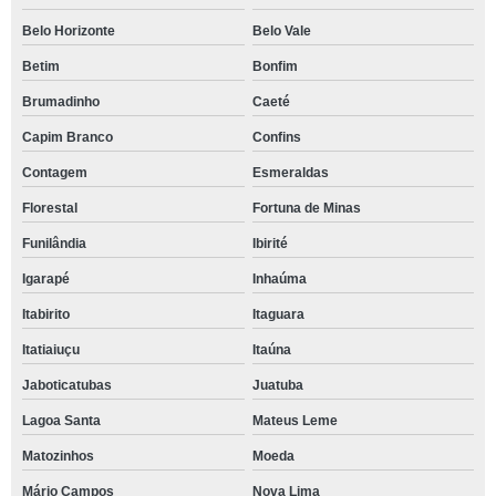
Belo Horizonte
Belo Vale
Betim
Bonfim
Brumadinho
Caeté
Capim Branco
Confins
Contagem
Esmeraldas
Florestal
Fortuna de Minas
Funilândia
Ibirité
Igarapé
Inhaúma
Itabirito
Itaguara
Itatiaiuçu
Itaúna
Jaboticatubas
Juatuba
Lagoa Santa
Mateus Leme
Matozinhos
Moeda
Mário Campos
Nova Lima