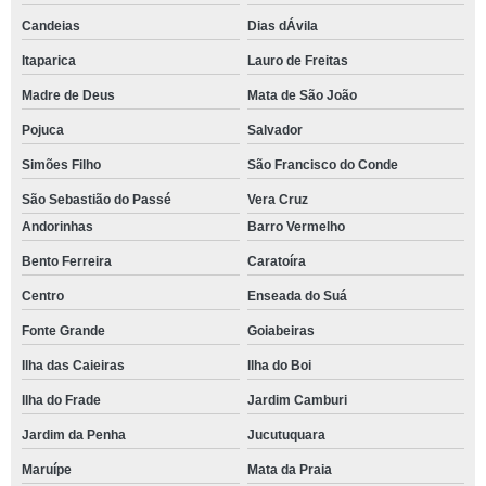
Candeias
Dias dÁvila
Itaparica
Lauro de Freitas
Madre de Deus
Mata de São João
Pojuca
Salvador
Simões Filho
São Francisco do Conde
São Sebastião do Passé
Vera Cruz
Andorinhas
Barro Vermelho
Bento Ferreira
Caratoíra
Centro
Enseada do Suá
Fonte Grande
Goiabeiras
Ilha das Caieiras
Ilha do Boi
Ilha do Frade
Jardim Camburi
Jardim da Penha
Jucutuquara
Maruípe
Mata da Praia