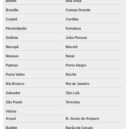
Belém
Boa Vista
Brasília
Campo Grande
Cuiabá
Curitiba
Florianópolis
Fortaleza
Goiânia
João Pessoa
Macapá
Maceió
Manaus
Natal
Palmas
Porto Alegre
Porto Velho
Recife
Rio Branco
Rio de Janeiro
Salvador
São Luís
São Paulo
Teresina
Vitória
Araxá
B. Jesus do Amparo
Baldim
Barão de Cocais