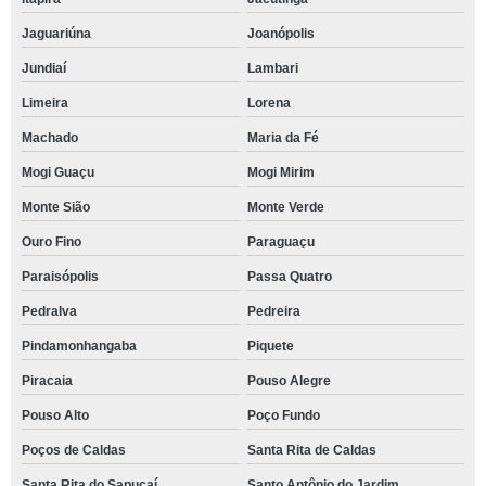
Jaguariúna
Joanópolis
Jundiaí
Lambari
Limeira
Lorena
Machado
Maria da Fé
Mogi Guaçu
Mogi Mirim
Monte Sião
Monte Verde
Ouro Fino
Paraguaçu
Paraisópolis
Passa Quatro
Pedralva
Pedreira
Pindamonhangaba
Piquete
Piracaia
Pouso Alegre
Pouso Alto
Poço Fundo
Poços de Caldas
Santa Rita de Caldas
Santa Rita do Sapucaí
Santo Antônio do Jardim