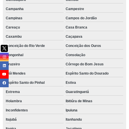
Campanha
Campestre
Campinas
Campos do Jordão
Careaçu
Casa Branca
Caxambu
Caçapava
Conceição do Rio Verde
Conceição dos Ouros
Congonhal
Consolação
Cruzeiro
Córrego do Bom Jesus
Elói Mendes
Espírito Santo do Dourado
Espírito Santo do Pinhal
Estiva
Extrema
Guaratinguetá
Holambra
Ibitiúra de Minas
Inconfidentes
Ipuiuna
Itajubá
Itanhandu
Itapira
Jacutinga