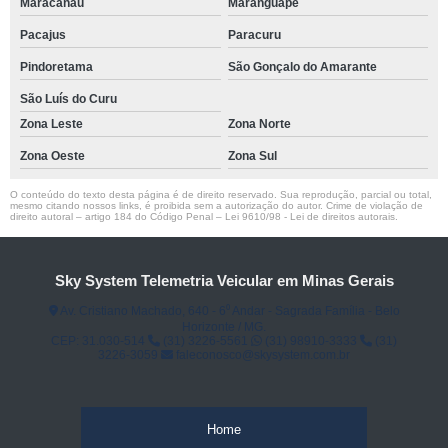
Maracanaú
Maranguape
Pacajus
Paracuru
Pindoretama
São Gonçalo do Amarante
São Luís do Curu
Zona Leste
Zona Norte
Zona Oeste
Zona Sul
O conteúdo do texto desta página é de direito reservado. Sua reprodução, parcial ou total,
mesmo citando nossos links, é proibida sem a autorização do autor. Crime de violação de
direito autoral – artigo 184 do Código Penal –
Lei 9610/98 - Lei de direitos autorais
.
Sky System Telemetria Veicular em Minas Gerais
Av. Cristiano Machado, 640 - 6⁰ Andar - Sagrada Família - Belo
Horizonte / MG.
CEP: 31.030-514
(31) 3226-5561
(31) 98910-3333
(31)
3226-3059
faleconosco@skysystem.com.br
Home