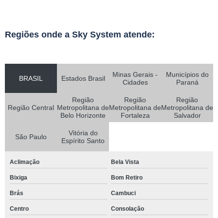
Regiões onde a Sky System atende:
Minas Gerais -
Municípios do
BRASIL
Estados Brasil
Cidades
Paraná
Região
Região
Região
Região Central
Metropolitana de
Metropolitana de
Metropolitana de
Belo Horizonte
Fortaleza
Salvador
Vitória do
São Paulo
Espírito Santo
Aclimação
Bela Vista
Bixiga
Bom Retiro
Brás
Cambuci
Centro
Consolação